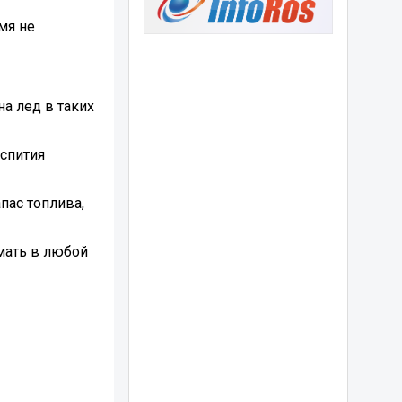
мя не
на лед в таких
аспития
пас топлива,
омать в любой