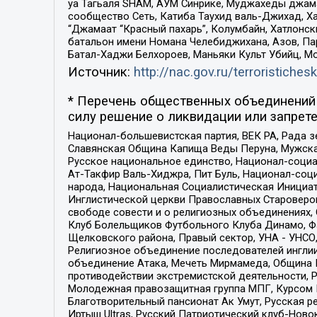
уа Тагьаля SHAM, АУМ Синрике, Муджахеды джама
сообщество Сеть, Катиба Таухид валь-Джихад, Хай
“Джамаат “Красный пахарь”, Колумбайн, Хатлонск
батальон имени Номана Челебиджихана, Азов, Па
Батал-Хаджи Белхороев, Маньяки Культ Убийц, М
Источник:
http://nac.gov.ru/terroristichesk
* Перечень общественных объединений 
силу решение о ликвидации или запрете
Национал-большевистская партия, ВЕК РА, Рада 
Славянская Община Капища Веды Перуна, Мужская
Русское национальное единство, Национал-социа
Ат-Такфир Валь-Хиджра, Пит Буль, Национал-соц
народа, Национальная Социалистическая Инициат
Инглистической церкви Православных Староверов
свободе совести и о религиозных объединениях,
Клуб Болельщиков Футбольного Клуба Динамо, Фа
Щелковского района, Правый сектор, УНА - УНСО, У
Религиозное объединение последователей инглии
объединение Атака, Мечеть Мирмамеда, Община К
противодействии экстремистской деятельности, 
Молодежная правозащитная группа МПГ, Курсом П
Благотворительный пансионат Ак Умут, Русская ре
Иртыш Ultras, Русский Патриотический клуб-Нов