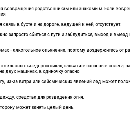
мя возвращения родственникам или знакомым. Если вовре
ия.
связь в бухте и на дороге, ведущей к ней, отсутствует.
жно запросто сбиться с пути и заблудиться, выход и выезд 
емах - алкогольное опьянение, поэтому воздержитесь от р
отовленных внедорожниках, захватите запасные колеса, за
на двух машинах, в одиночку опасно.
егу, из-за ветра или сейсмических явлений лед может пол
дежду, средства для разведения огня.
 сторону может занять целый день.