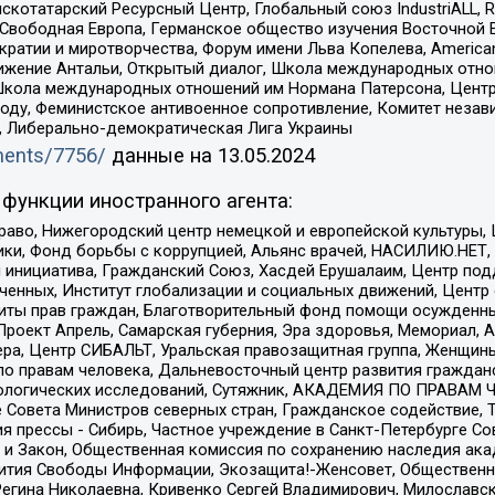
татарский Ресурсный Центр, Глобальный союз IndustriALL, Russi
 Свободная Европа, Германское общество изучения Восточной 
и и миротворчества, Форум имени Льва Копелева, American Counci
ое движение Антальи, Открытый диалог, Школа международных отн
Школа международных отношений им Нормана Патерсона, Центр
ду, Феминистское антивоенное сопротивление, Комитет независ
а, Либерально-демократическая Лига Украины
uments/7756/
данные на
13.05.2024
функции иностранного агента:
раво, Нижегородский центр немецкой и европейской культуры,
тики, Фонд борьбы с коррупцией, Альянс врачей, НАСИЛИЮ.НЕТ,
я инициатива, Гражданский Союз, Хасдей Ерушалаим, Центр по
юченных, Институт глобализации и социальных движений, Цент
ты прав граждан, Благотворительный фонд помощи осужденным
а, Проект Апрель, Самарская губерния, Эра здоровья, Мемориал
ера, Центр СИБАЛЬТ, Уральская правозащитная группа, Женщины
по правам человека, Дальневосточный центр развития гражданс
ологических исследований, Сутяжник, АКАДЕМИЯ ПО ПРАВАМ Ч
е Совета Министров северных стран, Гражданское содействие,
я прессы - Сибирь, Частное учреждение в Санкт-Петербурге С
 и Закон, Общественная комиссия по сохранению наследия ак
звития Свободы Информации, Экозащита!-Женсовет, Общественн
Регина Николаевна, Кривенко Сергей Владимирович, Милославс