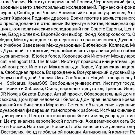
тая Россия, Институт современной России, Черноморский фонд
родный центр электоральных исследований, Германский фонд
рсов, Свободная Россия, Всемирный конгресс украинцев, Атла
ект Хармони, Родники дракона, Врачи против насильственного
ию преследования в отношении Фалуньгун в Китае, Всемирная о
ация школ политических исследований при Совете Европы, Цен
мен, Бард колледж, Европейский выбор, Фонд Ходорковского,
едиа, Международное партнерство за права человека, Духовно
ое Учебное Заведение Международный Библейский Колледж, М
ь Духовной Технологии, Европейская сеть организаций по наб
урналистики, IStories fonds, Королевский Институт Между
gcat, Bellingcat Ltd, The Insider, Институт правовой инициатив
инский конгресс, Институт Макдональда-Лорье, Украинская нац
, Свободная пресса, Возрождение, Всеукраинский духовный цен
орум свободной России, Лига Свободных Наций, Transparеncy I
– Solidarus, КрымSOS, Свободный университет, Институт госу
в Тисима и Хабомаи, Съезд народных депутатов, Гринпис Инте
DR Novaja Gazeta-Europe, Алтай проект, Образовательный дом 
зскова, Дом прав человека Тбилиси, Дом прав человека Ерева
едований им Вилфрида Мартенса, Сетевое объединение журнали
Международная федерация транспортных рабочих, ИстЧам Финлан
й университет, Центр восточноевропейских и международных и
, Центр анализа европейской политики, Академическая сеть Во
ю в России, Настоящая Россия, Глобальная сеть журналистов
естфалия, Фонд глобальной помощи, Антивоенный комитет России,