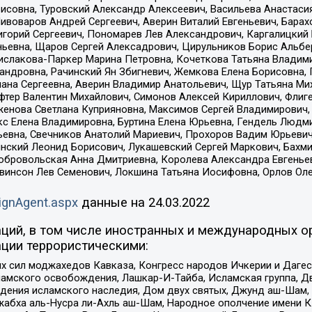
совна, Туровский Александр Алексеевич, Васильева Анастасия
Пивоваров Андрей Сергеевич, Аверин Виталий Евгеньевич, Бара
горий Сергеевич, Пономарев Лев Александрович, Каргалицкий 
ньевна, Щаров Сергей Алексадрович, Цирульников Борис Альбер
ислакова-Паркер Марина Петровна, Кочеткова Татьяна Владими
сандровна, Рачинский Ян Збигневич, Жемкова Елена Борисовна,
лана Сергеевна, Аверин Владимир Анатольевич, Щур Татьяна М
фтер Валентин Михайлович, Симонов Алексей Кириллович, Флиг
женова Светлана Куприяновна, Максимов Сергей Владимирович, 
кс Елена Владимировна, Буртина Елена Юрьевна, Гендель Людм
евна, Свечников Анатолий Мариевич, Прохоров Вадим Юрьевич
инский Леонид Борисович, Лукашевский Сергей Маркович, Бахм
Добровольская Анна Дмитриевна, Королева Александра Евгенье
евинсон Лев Семенович, Локшина Татьяна Иосифовна, Орлов Ол
ignAgent.aspx
данные на
24.03.2022
ций, в том числе иностранных и международных ор
ции террористическими:
ил моджахедов Кавказа, Конгресс народов Ичкерии и Дагеста
ламского освобождения, Лашкар-И-Тайба, Исламская группа, Дв
ения исламского наследия, Дом двух святых, Джунд аш-Шам, 
жабха аль-Нусра ли-Ахль аш-Шам, Народное ополчение имени К.