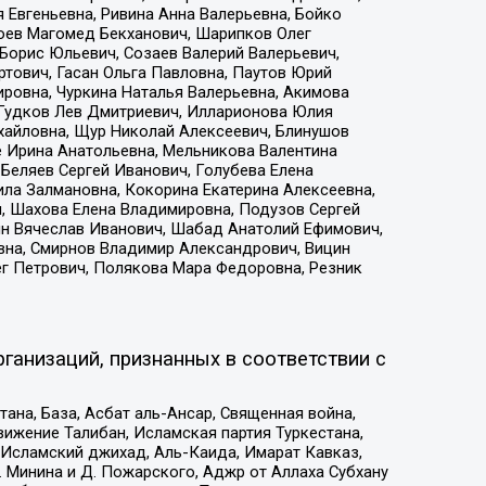
 Евгеньевна, Ривина Анна Валерьевна, Бойко
хоев Магомед Бекханович, Шарипков Олег
Борис Юльевич, Созаев Валерий Валерьевич,
тович, Гасан Ольга Павловна, Паутов Юрий
ровна, Чуркина Наталья Валерьевна, Акимова
 Гудков Лев Дмитриевич, Илларионова Юлия
ихайловна, Щур Николай Алексеевич, Блинушов
е Ирина Анатольевна, Мельникова Валентина
Беляев Сергей Иванович, Голубева Елена
ила Залмановна, Кокорина Екатерина Алексеевна,
, Шахова Елена Владимировна, Подузов Сергей
ин Вячеслав Иванович, Шабад Анатолий Ефимович,
вна, Смирнов Владимир Александрович, Вицин
ег Петрович, Полякова Мара Федоровна, Резник
ганизаций, признанных в соответствии с
на, База, Асбат аль-Ансар, Священная война,
ижение Талибан, Исламская партия Туркестана,
Исламский джихад, Аль-Каида, Имарат Кавказ,
 Минина и Д. Пожарского, Аджр от Аллаха Субхану