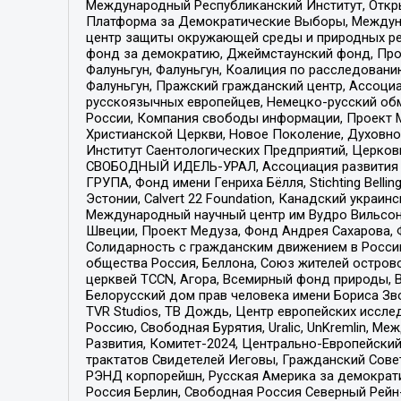
Международный Республиканский Институт, Откры
Платформа за Демократические Выборы, Междуна
центр защиты окружающей среды и природных ресу
фонд за демократию, Джеймстаунский фонд, Прож
Фалуньгун, Фалуньгун, Коалиция по расследован
Фалуньгун, Пражский гражданский центр, Ассоци
русскоязычных европейцев, Немецко-русский об
России, Компания свободы информации, Проект М
Христианской Церкви, Новое Поколение, Духовн
Институт Саентологических Предприятий, Церков
СВОБОДНЫЙ ИДЕЛЬ-УРАЛ, Ассоциация развития ж
ГРУПА, Фонд имени Генриха Бёлля, Stichting Bellin
Эстонии, Calvert 22 Foundation, Канадский укра
Международный научный центр им Вудро Вильсона
Швеции, Проект Медуза, Фонд Андрея Сахарова, Ф
Солидарность с гражданским движением в России 
общества Россия, Беллона, Союз жителей острово
церквей TCCN, Агора, Всемирный фонд природы, B
Белорусский дом прав человека имени Бориса Зво
TVR Studios, ТВ Дождь, Центр европейских иссл
Россию, Свободная Бурятия, Uralic, UnKremlin, 
Развития, Комитет-2024, Центрально-Европейски
трактатов Свидетелей Иеговы, Гражданский Совет
РЭНД корпорейшн, Русская Америка за демократи
Россия Берлин, Свободная Россия Северный Рейн-В