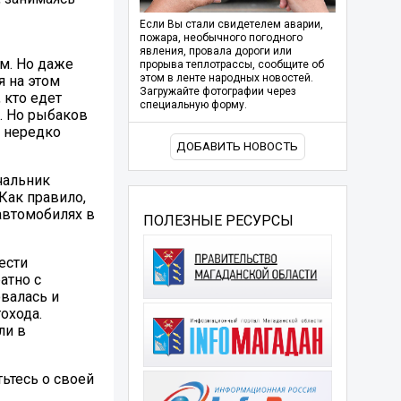
Если Вы стали свидетелем аварии,
пожара, необычного погодного
явления, провала дороги или
км. Но даже
прорыва теплотрассы, сообщите об
этом в ленте народных новостей.
 на этом
Загружайте фотографии через
 кто едет
специальную форму.
. Но рыбаков
и нередко
ДОБАВИТЬ НОВОСТЬ
чальник
Как правило,
автомобилях в
ПОЛЕЗНЫЕ РЕСУРСЫ
ести
атно с
валась и
охода.
ли в
ьтесь о своей