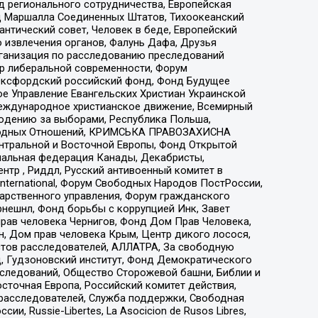
 регионального сотрудничества, Европейская
 Маршалла Соединенных Штатов, Тихоокеанский
нтический совет, Человек в беде, Европейский
 извлечения органов, Фалунь Дафа, Друзья
рганизация по расследованию преследований
тр либеральной современности, Форум
 Оксфордский российский фонд, Фонд Будущее
е Управление Евангельских Христиан Украинской
еждународное христианское движение, Всемирный
людению за выборами, Республика Польша,
народных Отношений, КРИМСЬКА ПРАВОЗАХИСНА
ы Центральной и Восточной Европы, Фонд Открытой
иональная федерация Канады, Декабристы,
тр , Риддл, Русский антивоенный комитет в
nternational, Форум Свободных Народов ПостРоссии,
дарственного управления, Форум гражданского
рнешнл, Фонд борьбы с коррупцией Инк, Завет
прав человека Чернигов, Фонд Дом Прав Человека,
н, Дом прав человека Крым, Центр дикого лосося,
стов расследователей, АЛЛАТРА, За свободную
д, Гудзоновский институт, Фонд Демократического
сследований, Общество Сторожевой башни, Библии и
сточная Европа, Российский комитет действия,
-расследователей, Служба поддержки, Свободная
 Russie-Libertes, La Asocicion de Rusos Libres,