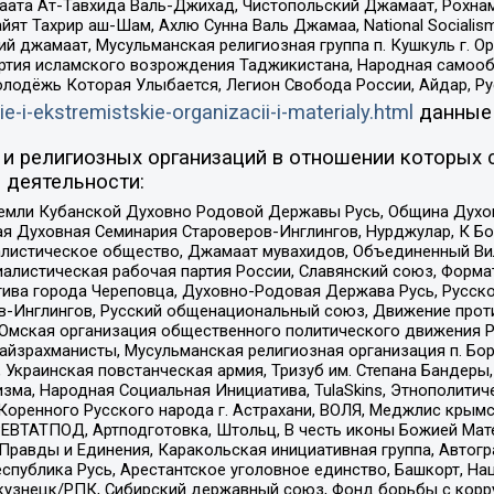
ата Ат-Тавхида Валь-Джихад, Чистопольский Джамаат, Рохнам
ят Тахрир аш-Шам, Ахлю Сунна Валь Джамаа, National Socialism
ий джамаат, Мусульманская религиозная группа п. Кушкуль г. 
ртия исламского возрождения Таджикистана, Народная самооб
олодёжь Которая Улыбается, Легион Свобода России, Айдар, Р
ie-i-ekstremistskie-organizacii-i-materialy.html
данные
и религиозных организаций в отношении которых 
 деятельности:
земли Кубанской Духовно Родовой Державы Русь, Община Духо
 Духовная Семинария Староверов-Инглингов, Нурджулар, К Бо
листическое общество, Джамаат мувахидов, Объединенный Вил
иалистическая рабочая партия России, Славянский союз, Форма
ива города Череповца, Духовно-Родовая Держава Русь, Русск
-Инглингов, Русский общенациональный союз, Движение против
 Омская организация общественного политического движения Р
йзрахманисты, Мусульманская религиозная организация п. Бо
краинская повстанческая армия, Тризуб им. Степана Бандеры, Бр
зма, Народная Социальная Инициатива, TulaSkins, Этнополитич
оренного Русского народа г. Астрахани, ВОЛЯ, Меджлис крымс
РЕВТАТПОД, Артподготовка, Штольц, В честь иконы Божией Мате
равды и Единения, Каракольская инициативная группа, Автогра
спублика Русь, Арестантское уголовное единство, Башкорт, Наци
окузнецк/РПК, Сибирский державный союз, Фонд борьбы с кор