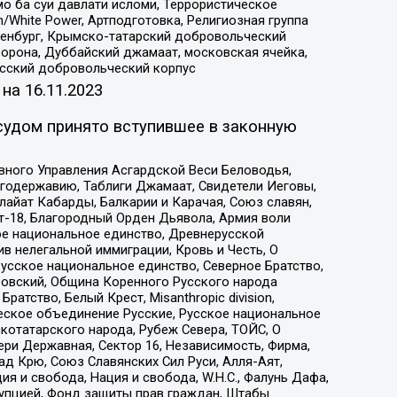
о ба суи давлати исломи, Террористическое
/White Power, Артподготовка, Религиозная группа
Оренбург, Крымско-татарский добровольческий
орона, Дуббайский джамаат, московская ячейка,
усский добровольческий корпус
 на
16.11.2023
судом принято вступившее в законную
вного Управления Асгардской Веси Беловодья,
годержавию, Таблиги Джамаат, Свидетели Иеговы,
айат Кабарды, Балкарии и Карачая, Союз славян,
т-18, Благородный Орден Дьявола, Армия воли
ое национальное единство, Древнерусской
 нелегальной иммиграции, Кровь и Честь, О
усское национальное единство, Северное Братство,
ровский, Община Коренного Русского народа
атство, Белый Крест, Misanthropic division,
еское объединение Русские, Русское национальное
котатарского народа, Рубеж Севера, ТОЙС, О
ри Державная, Сектор 16, Независимость, Фирма,
д Крю, Союз Славянских Сил Руси, Алля-Аят,
я и свобода, Нация и свобода, W.H.С., Фалунь Дафа,
рупцией, Фонд защиты прав граждан, Штабы