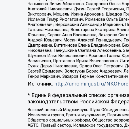
Чанышева Лилия Айратовна, Сидорович Ольга Бори
Анатолий Николаевич, Дугин Сергей Георгиевич, 
Викторович, Мошель Ирина Ароновна, Шведов Гри
Исламов Тимур Рифгатович, Романова Ольга Евге
Анатольевич, Верховский Александр Маркович, П
Татьяна Николаевна, Золотарева Екатерина Алек
Юрьевна, Саранг Анна Васильевна, Захарова Свет
Андрей Юрьевич, Мосин Алексей Геннадьевич, Ге
Дмитриевна, Вититинова Елена Владимировна, Ба
Николаевна, Ганнушкина Светлана Алексеевна, За
Шуманов Илья Вячеславович, Арапова Галина Юрь
Васильевич, Протасова Ирина Вячеславовна, Лит
Сухих Дарья Николаевна, Орлов Олег Петрович, 
Сергей Ефимович, Золотухин Борис Андреевич, Л
Генри Маркович, Захаров Герман Константинович
Источник:
http://unro.minjust.ru/NKOFore
* Единый федеральный список организа
законодательством Российской Федера
Высший военный Маджлисуль Шура Объединенных с
Исламская группа, Братья-мусульмане, Партия ис
Общество социальных реформ, Общество возрожд
АБТО, Правый сектор, Исламское государство, Д