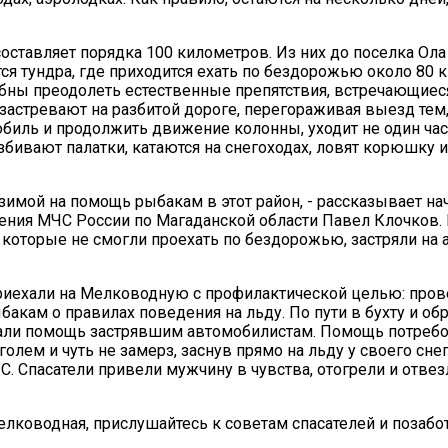
оставляет порядка 100 километров. Из них до поселка Ола
ся тундра, где приходится ехать по бездорожью около 80 
ны преодолеть естественные препятствия, встречающиеся
и застревают на разбитой дороге, перегораживая выезд тем,
обиль и продолжить движение колонны, уходит не один час
разбивают палатки, катаются на снегоходах, ловят корюшку 
зимой на помощь рыбакам в этот район, - рассказывает на
ения МЧС России по Магаданской области Павел Клочков. 
 которые не смогли проехать по бездорожью, застряли на 
иехали на Мелководную с профилактической целью: пров
акам о правилах поведения на льду. По пути в бухту и обр
али помощь застрявшим автомобилистам. Помощь потребо
олем и чуть не замерз, заснув прямо на льду у своего снег
С. Спасатели привели мужчину в чувства, отогрели и отвез
елководная, прислушайтесь к советам спасателей и позабот