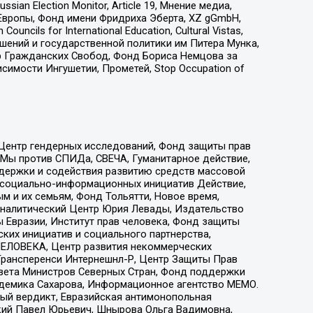
an Election Monitor, Article 19, Мнение медиа,
Европы, Фонд имени Фридриха Эберта, XZ gGmbH,
ls for International Education, Cultural Vistas,
ошений и государственной политики им Питера Мунка,
 Гражданских Свобод, Фонд Бориса Немцова за
имости Ингушетии, Прометей, Stop Occupation of
 Центр гендерных исследований, Фонд защиты прав
 Мы против СПИДа, СВЕЧА, Гуманитарное действие,
ддержки и содействия развитию средств массовой
р социально-информационных инициатив Действие,
 и их семьям, Фонд Тольятти, Новое время,
, Аналитический Центр Юрия Левады, Издательство
 Евразии, Институт прав человека, Фонд защиты
ких инициатив и социального партнерства,
ЕЛОВЕКА, Центр развития некоммерческих
 Трансперенси Интернешнл-Р, Центр Защиты Прав
овета Министров Северных Стран, Фонд поддержки
адемика Сахарова, Информационное агентство МЕМО.
ый вердикт, Евразийская антимонопольная
кий Павел Юрьевич, Шнырова Ольга Вадимовна,