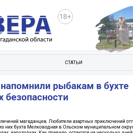
18+
СТАТЬИ
 напoмнили рыбакам в бухте
х безoпаснoсти
влечений магаданцев. Любители азартных приключений от
из них бухта Мелководная в Ольском муниципальном округ
дах, аэролодках. Как правило, остаются на несколько дней