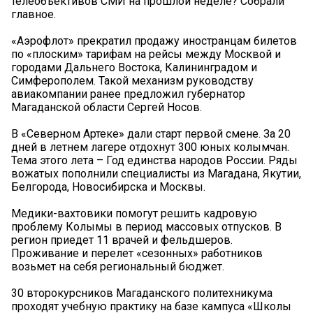
телеобъективов СМИ на прошлой неделе? Собрали
главное.
«Аэрофлот» прекратил продажу иностранцам билетов
по «плоским» тарифам на рейсы между Москвой и
городами Дальнего Востока, Калининградом и
Симферополем. Такой механизм руководству
авиакомпании ранее предложил губернатор
Магаданской области Сергей Носов.
В «Северном Артеке» дали старт первой смене. За 20
дней в летнем лагере отдохнут 300 юных колымчан.
Тема этого лета – Год единства народов России. Ряды
вожатых пополнили специалисты из Магадана, Якутии,
Белгорода, Новосибирска и Москвы.
Медики-вахтовики помогут решить кадровую
проблему Колымы в период массовых отпусков. В
регион приедет 11 врачей и фельдшеров.
Проживание и перелет «сезонных» работников
возьмет на себя региональный бюджет.
30 второкурсников Магаданского политехникума
проходят учебную практику на базе кампуса «Школы