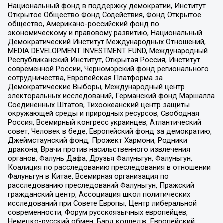
Национальный фонд в поддержку демократии, Институт
Открытое Общество Фонд Содействия, Фонд Открытое
общество, Американо-российский фонд по
экономическому и правовому развитию, Национальный
Демократический Институт Международных Отношений,
MEDIA DEVELOPMENT INVESTMENT FUND, Международный
Республиканский Институт, Открытая Россия, Институт
современной России, Черноморский фонд регионального
сотрудничества, Европейская Платформа за
Демократические Выборы, Международный центр
электоральных исследований, Германский фонд Маршалла
Соединенных Штатов, Тихоокеанский центр защиты
окружающей среды и природных ресурсов, Свободная
Россия, Всемирный конгресс украинцев, Атлантический
совет, Человек в беде, Европейский фонд за демократию,
Джеймстаунский фонд, Прожект Хармони, Родники
дракона, Врачи против насильственного извлечения
органов, Фалунь Дафа, Друзья Фалуньгун, Фалуньгун,
Коалиция по расследованию преследования в отношении
Фалуньгун в Китае, Всемирная организация по
расследованию преследований Фалуньгун, Пражский
гражданский центр, Ассоциация школ политических
исследований при Совете Европы, Центр либеральной
современности, Форум русскоязычных европейцев,
Немецко-русский обмен, Бард колледж, Европейский