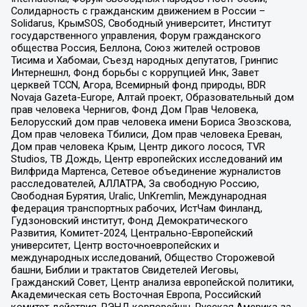
Солидарность с гражданским движением в России –
Solidarus, КрымSOS, Свободный университет, Институт
государственного управления, Форум гражданского
общества Россия, Беллона, Союз жителей островов
Тисима и Хабомаи, Съезд народных депутатов, Гринпис
Интернешнл, Фонд борьбы с коррупцией Инк, Завет
церквей TCCN, Агора, Всемирный фонд природы, BDR
Novaja Gazeta-Europe, Алтай проект, Образовательный дом
прав человека Чернигов, Фонд Дом Прав Человека,
Белорусский дом прав человека имени Бориса Звозскова,
Дом прав человека Тбилиси, Дом прав человека Ереван,
Дом прав человека Крым, Центр дикого лосося, TVR
Studios, ТВ Дождь, Центр европейских исследований им
Вилфрида Мартенса, Сетевое объединение журналистов
расследователей, АЛЛАТРА, За свободную Россию,
Свободная Бурятия, Uralic, UnKremlin, Международная
федерация транспортных рабочих, ИстЧам Финланд,
Гудзоновский институт, Фонд Демократического
Развития, Комитет-2024, Центрально-Европейский
университет, Центр восточноевропейских и
международных исследований, Общество Сторожевой
башни, Библии и трактатов Свидетелей Иеговы,
Гражданский Совет, Центр анализа европейской политики,
Академическая сеть Восточная Европа, Российский