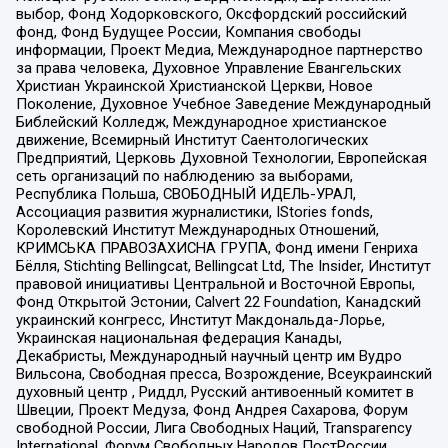
выбор, Фонд Ходорковского, Оксфордский российский
фонд, Фонд Будущее России, Компания свободы
информации, Проект Медиа, Международное партнерство
за права человека, Духовное Управление Евангельских
Христиан Украинской Христианской Церкви, Новое
Поколение, Духовное Учебное Заведение Международный
Библейский Колледж, Международное христианское
движение, Всемирный Институт Саентологических
Предприятий, Церковь Духовной Технологии, Европейская
сеть организаций по наблюдению за выборами,
Республика Польша, СВОБОДНЫЙ ИДЕЛЬ-УРАЛ,
Ассоциация развития журналистики, IStories fonds,
Королевский Институт Международных Отношений,
КРИМСЬКА ПРАВОЗАХИСНА ГРУПА, Фонд имени Генриха
Бёлля, Stichting Bellingcat, Bellingcat Ltd, The Insider, Институт
правовой инициативы Центральной и Восточной Европы,
Фонд Открытой Эстонии, Calvert 22 Foundation, Канадский
украинский конгресс, Институт Макдональда-Лорье,
Украинская национальная федерация Канады,
Декабристы, Международный научный центр им Вудро
Вильсона, Свободная пресса, Возрождение, Всеукраинский
духовный центр , Риддл, Русский антивоенный комитет в
Швеции, Проект Медуза, Фонд Андрея Сахарова, Форум
свободной России, Лига Свободных Наций, Transparеncy
International, Форум Свободных Народов ПостРоссии,