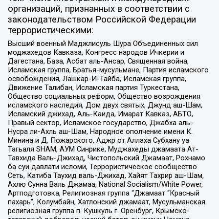
организаций, признанных в соответствии с
законодательством Российской Федерации
террористическими:
Высший военный Маджлисуль Шура Объединенных сил
моджахедов Кавказа, Конгресс народов Ичкерии и
Дагестана, База, Асбат аль-Ансар, Священная война,
Исламская группа, Братья-мусульмане, Партия исламского
освобождения, Лашкар-И-Тайба, Исламская группа,
Движение Талибан, Исламская партия Туркестана,
Общество социальных реформ, Общество возрождения
исламского наследия, Дом двух святых, Джунд аш-Шам,
Исламский джихад, Аль-Каида, Имарат Кавказ, АБТО,
Правый сектор, Исламское государство, Джабха аль-
Нусра ли-Ахль аш-Шам, Народное ополчение имени К.
Минина и Д. Пожарского, Аджр от Аллаха Субхану уа
Тагьаля SHAM, АУМ Синрике, Муджахеды джамаата Ат-
Тавхида Валь-Джихад, Чистопольский Джамаат, Рохнамо
ба суи давлати исломи, Террористическое сообщество
Сеть, Катиба Таухид валь-Джихад, Хайят Тахрир аш-Шам,
Ахлю Сунна Валь Джамаа, National Socialism/White Power,
Артподготовка, Религиозная группа “Джамаат “Красный
пахарь”, Колумбайн, Хатлонский джамаат, Мусульманская
религиозная группа п. Кушкуль г. Оренбург, Крымско-