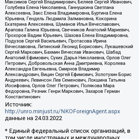
Максимов Сергей Владимирович, Беляев Сергей Иванович,
Голубева Елена Николаевна, Ганнушкина Светлана
Алексеевна, Закс Елена Владимировна, Буртина Елена
Юрьевна, Гендель Людмила Залмановна, Кокорина
Екатерина Алексеевна, Шуманов Илья Вячеславович,
Арапова Галина Юрьевна, Свечников Анатолий Мариевич,
Прохоров Вадим Юрьевич, Шахова Елена Владимировна,
Подузов Сергей Васильевич, Протасова Ирина
Вячеславовна, Литинский Леонид Борисович, Лукашевский
Сергей Маркович, Бахмин Вячеслав Иванович, Шабад
Анатолий Ефимович, Сухих Дарья Николаевна, Орлов Олег
Петрович, Добровольская Анна Дмитриевна, Королева
Александра Евгеньевна, Смирнов Владимир
Александрович, Вицин Сергей Ефимович, Золотухин Борис
Андреевич, Левинсон Лев Семенович, Локшина Татьяна
Иосифовна, Орлов Олег Петрович, Полякова Мара
Федоровна, Резник Генри Маркович, Захаров Герман
Константинович
Источник:
http://unro.minjust.ru/NKOForeignAgent.aspx
данные на
24.03.2022
* Единый федеральный список организаций, в
том числе иностранных и международных