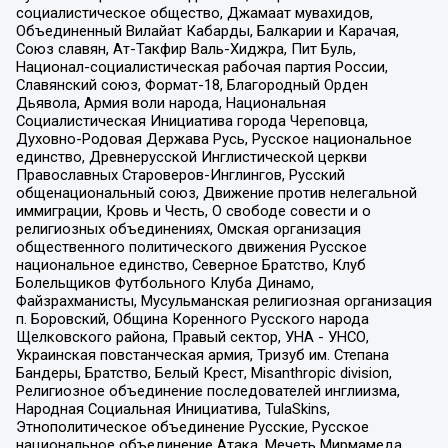
социалистическое общество, Джамаат мувахидов,
Объединенный Вилайат Кабарды, Балкарии и Карачая,
Союз славян, Ат-Такфир Валь-Хиджра, Пит Буль,
Национал-социалистическая рабочая партия России,
Славянский союз, Формат-18, Благородный Орден
Дьявола, Армия воли народа, Национальная
Социалистическая Инициатива города Череповца,
Духовно-Родовая Держава Русь, Русское национальное
единство, Древнерусской Инглистической церкви
Православных Староверов-Инглингов, Русский
общенациональный союз, Движение против нелегальной
иммиграции, Кровь и Честь, О свободе совести и о
религиозных объединениях, Омская организация
общественного политического движения Русское
национальное единство, Северное Братство, Клуб
Болельщиков Футбольного Клуба Динамо,
Файзрахманисты, Мусульманская религиозная организация
п. Боровский, Община Коренного Русского народа
Щелковского района, Правый сектор, УНА - УНСО,
Украинская повстанческая армия, Тризуб им. Степана
Бандеры, Братство, Белый Крест, Misanthropic division,
Религиозное объединение последователей инглиизма,
Народная Социальная Инициатива, TulaSkins,
Этнополитическое объединение Русские, Русское
национальное объединение Атака, Мечеть Мирмамеда,