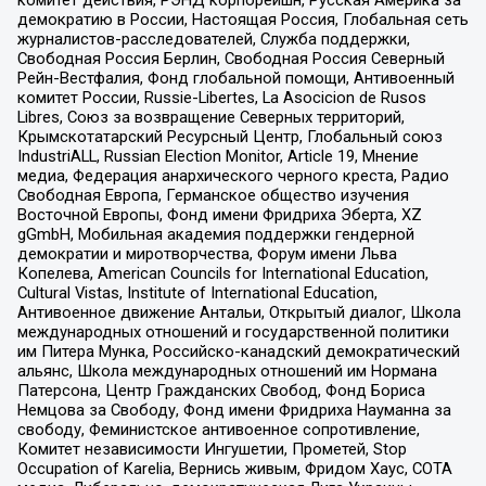
комитет действия, РЭНД корпорейшн, Русская Америка за
демократию в России, Настоящая Россия, Глобальная сеть
журналистов-расследователей, Служба поддержки,
Свободная Россия Берлин, Свободная Россия Северный
Рейн-Вестфалия, Фонд глобальной помощи, Антивоенный
комитет России, Russie-Libertes, La Asocicion de Rusos
Libres, Союз за возвращение Северных территорий,
Крымскотатарский Ресурсный Центр, Глобальный союз
IndustriALL, Russian Election Monitor, Article 19, Мнение
медиа, Федерация анархического черного креста, Радио
Свободная Европа, Германское общество изучения
Восточной Европы, Фонд имени Фридриха Эберта, XZ
gGmbH, Мобильная академия поддержки гендерной
демократии и миротворчества, Форум имени Льва
Копелева, American Councils for International Education,
Cultural Vistas, Institute of International Education,
Антивоенное движение Антальи, Открытый диалог, Школа
международных отношений и государственной политики
им Питера Мунка, Российско-канадский демократический
альянс, Школа международных отношений им Нормана
Патерсона, Центр Гражданских Свобод, Фонд Бориса
Немцова за Свободу, Фонд имени Фридриха Науманна за
свободу, Феминистское антивоенное сопротивление,
Комитет независимости Ингушетии, Прометей, Stop
Occupation of Karelia, Вернись живым, Фридом Хаус, СОТА