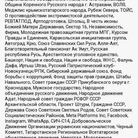
Община Коренного Русского народа г. Астрахани, ВОЛЯ,
Меджлис крымскотатарского народа, Рубеж Севера, ТОЙС,
О противодействии экстремистской деятельности,
РЕВТАТПОД, Артподготовка, Штольц, В честь иконы
Божией Матери Державная, Сектор 16, Независимость,
Фирма, Молодежная правозащитная группа МПГ, Курсом
Правды и Единения, Каракольская инициативная группа,
Автоград Крю, Союз Славянских Сил Руси, Алля-Аят,
Благотворительный пансионат Ак Умут, Русская
республика Русь, Арестантское уголовное единство,
Башкорт, Нация и свобода, Нация и свобода, W.H.С., Фалунь
Дафа, Иртыш Ultras, Русский Патриотический клуб-
Новокузнецк/РПК, Сибирский державный союз, Фонд
борьбы с коррупцией, Фонд защиты прав граждан, Штабы
Навального, Совет граждан СССР Прикубанского округа г.
Краснодара, Мужское государство, Народное
объединение русского движения, Народное движение
Адат, Народный совет граждан РСФСР СССР
Архангельской области, Проект Штурм, Граждане СССР,
Держава Союз Советских Светлых Родов, Совет Советских
Социалистических Районов, Meta Platforms Inc, Facebook,
Instagram, WhatsApp, СИЧ-С14, Добровольческое
Движение Организации украинских националистов, Черный
Комитет, Татарстанское Региональное Всетатарское
общественное движение, Невоград, Молодежное