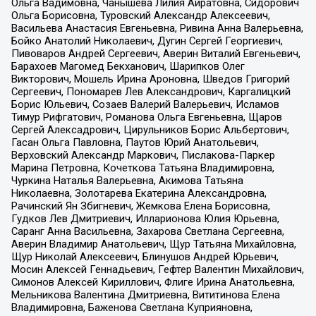
Ольга Вадимовна, Чанышева Лилия Айратовна, Сидорович
Ольга Борисовна, Туровский Александр Алексеевич,
Васильева Анастасия Евгеньевна, Ривина Анна Валерьевна,
Бойко Анатолий Николаевич, Дугин Сергей Георгиевич,
Пивоваров Андрей Сергеевич, Аверин Виталий Евгеньевич,
Барахоев Магомед Бекханович, Шарипков Олег
Викторович, Мошель Ирина Ароновна, Шведов Григорий
Сергеевич, Пономарев Лев Александрович, Каргалицкий
Борис Юльевич, Созаев Валерий Валерьевич, Исламов
Тимур Рифгатович, Романова Ольга Евгеньевна, Щаров
Сергей Алексадрович, Цирульников Борис Альбертович,
Гасан Ольга Павловна, Паутов Юрий Анатольевич,
Верховский Александр Маркович, Пислакова-Паркер
Марина Петровна, Кочеткова Татьяна Владимировна,
Чуркина Наталья Валерьевна, Акимова Татьяна
Николаевна, Золотарева Екатерина Александровна,
Рачинский Ян Збигневич, Жемкова Елена Борисовна,
Гудков Лев Дмитриевич, Илларионова Юлия Юрьевна,
Саранг Анна Васильевна, Захарова Светлана Сергеевна,
Аверин Владимир Анатольевич, Щур Татьяна Михайловна,
Щур Николай Алексеевич, Блинушов Андрей Юрьевич,
Мосин Алексей Геннадьевич, Гефтер Валентин Михайлович,
Симонов Алексей Кириллович, Флиге Ирина Анатольевна,
Мельникова Валентина Дмитриевна, Вититинова Елена
Владимировна, Баженова Светлана Куприяновна,