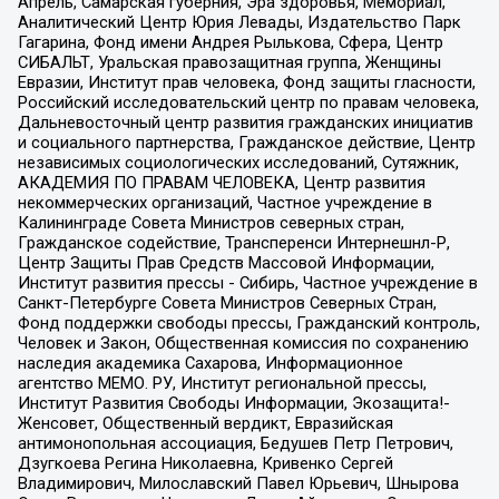
Апрель, Самарская губерния, Эра здоровья, Мемориал,
Аналитический Центр Юрия Левады, Издательство Парк
Гагарина, Фонд имени Андрея Рылькова, Сфера, Центр
СИБАЛЬТ, Уральская правозащитная группа, Женщины
Евразии, Институт прав человека, Фонд защиты гласности,
Российский исследовательский центр по правам человека,
Дальневосточный центр развития гражданских инициатив
и социального партнерства, Гражданское действие, Центр
независимых социологических исследований, Сутяжник,
АКАДЕМИЯ ПО ПРАВАМ ЧЕЛОВЕКА, Центр развития
некоммерческих организаций, Частное учреждение в
Калининграде Совета Министров северных стран,
Гражданское содействие, Трансперенси Интернешнл-Р,
Центр Защиты Прав Средств Массовой Информации,
Институт развития прессы - Сибирь, Частное учреждение в
Санкт-Петербурге Совета Министров Северных Стран,
Фонд поддержки свободы прессы, Гражданский контроль,
Человек и Закон, Общественная комиссия по сохранению
наследия академика Сахарова, Информационное
агентство МЕМО. РУ, Институт региональной прессы,
Институт Развития Свободы Информации, Экозащита!-
Женсовет, Общественный вердикт, Евразийская
антимонопольная ассоциация, Бедушев Петр Петрович,
Дзугкоева Регина Николаевна, Кривенко Сергей
Владимирович, Милославский Павел Юрьевич, Шнырова