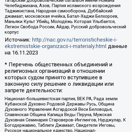
татарский добровольческий батальон имени Номана
Челебиджихана, Азов, Партия исламского возрождения
Таджикистана, Народная самооборона, Дуббайский
джамаат, московская ячейка, Батал-Хаджи Белхороев,
Маньяки Культ Убийц, Молодёжь Которая Улыбается,
Легион Свобода России, Айдар, Русский добровольческий
корпус
Источник:
http://nac.gov.ru/terroristicheskie-i-
ekstremistskie-organizacii-i-materialy.html
данные
на
16.11.2023
* Перечень общественных объединений и
религиозных организаций в отношении
которых судом принято вступившее в
законную силу решение о ликвидации или
запрете деятельности:
Национал-большевистская партия, ВЕК РА, Рада земли
Кубанской Духовно Родовой Державы Русь, Община
Духовного Управления Асгардской Веси Беловодья,
Славянская Община Капища Веды Перуна, Мужская
Духовная Семинария Староверов-Инглингов, Нурджулар, К
Богодержавию, Таблиги Джамаат, Свидетели Иеговы,
Русское национальное единство, Национал-