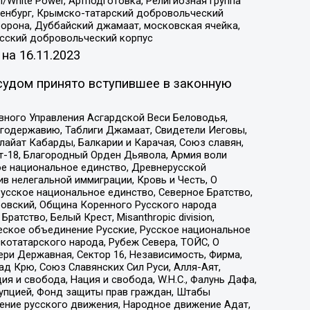
/White Power, Артподготовка, Религиозная группа
Оренбург, Крымско-татарский добровольческий
орона, Дуббайский джамаат, московская ячейка,
усский добровольческий корпус
 на
16.11.2023
судом принято вступившее в законную
вного Управления Асгардской Веси Беловодья,
годержавию, Таблиги Джамаат, Свидетели Иеговы,
айат Кабарды, Балкарии и Карачая, Союз славян,
т-18, Благородный Орден Дьявола, Армия воли
ое национальное единство, Древнерусской
 нелегальной иммиграции, Кровь и Честь, О
усское национальное единство, Северное Братство,
ровский, Община Коренного Русского народа
атство, Белый Крест, Misanthropic division,
еское объединение Русские, Русское национальное
котатарского народа, Рубеж Севера, ТОЙС, О
ри Державная, Сектор 16, Независимость, Фирма,
д Крю, Союз Славянских Сил Руси, Алля-Аят,
я и свобода, Нация и свобода, W.H.С., Фалунь Дафа,
рупцией, Фонд защиты прав граждан, Штабы
ение русского движения, Народное движение Адат,