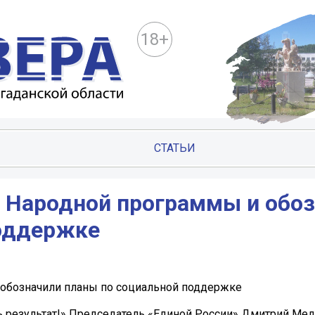
18+
СТАТЬИ
и Народной программы и обо
поддержке
 обозначили планы по социальной поддержке
ь результат!» Председатель «Единой России» Дмитрий Ме