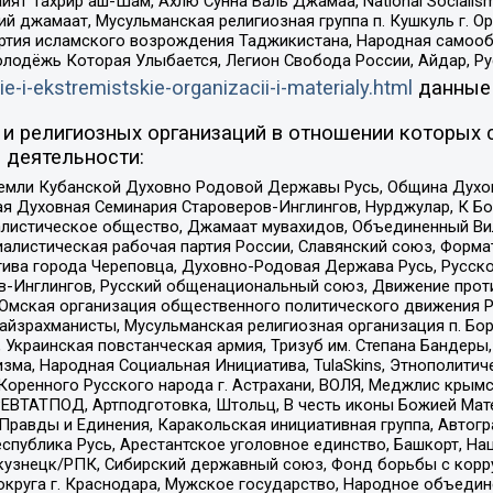
ят Тахрир аш-Шам, Ахлю Сунна Валь Джамаа, National Socialism
ий джамаат, Мусульманская религиозная группа п. Кушкуль г. 
ртия исламского возрождения Таджикистана, Народная самооб
олодёжь Которая Улыбается, Легион Свобода России, Айдар, Р
ie-i-ekstremistskie-organizacii-i-materialy.html
данные
и религиозных организаций в отношении которых 
 деятельности:
земли Кубанской Духовно Родовой Державы Русь, Община Духо
 Духовная Семинария Староверов-Инглингов, Нурджулар, К Бо
листическое общество, Джамаат мувахидов, Объединенный Вил
иалистическая рабочая партия России, Славянский союз, Форма
ива города Череповца, Духовно-Родовая Держава Русь, Русск
-Инглингов, Русский общенациональный союз, Движение против
 Омская организация общественного политического движения Р
йзрахманисты, Мусульманская религиозная организация п. Бо
краинская повстанческая армия, Тризуб им. Степана Бандеры, Бр
зма, Народная Социальная Инициатива, TulaSkins, Этнополитич
оренного Русского народа г. Астрахани, ВОЛЯ, Меджлис крымс
РЕВТАТПОД, Артподготовка, Штольц, В честь иконы Божией Мате
равды и Единения, Каракольская инициативная группа, Автогра
спублика Русь, Арестантское уголовное единство, Башкорт, Наци
окузнецк/РПК, Сибирский державный союз, Фонд борьбы с кор
округа г. Краснодара, Мужское государство, Народное объедин