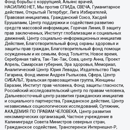
Фонд борьбы с коррупцией, Альянс врачей,
НАСИЛИЮ.НЕТ, Мы против СПИДа, СВЕЧА, Гуманитарное
действие, Открытый Петербург, Лига Избирателей,
Правовая инициатива, Гражданский Союз, Хасдей
Ерушалаим, Центр поддержки и содействия развитию
средств массовой информации, Горячая Линия, В защиту
прав заключенных, Институт глобализации и социальных
движений, Центр социально-информационных инициатив
Действие, Благотворительный фонд охраны здоровья и
защиты прав граждан, Благотворительный фонд помощи
осужденным и их семьям, Фонд Тольятти, Новое время,
Серебряная тайга, Так-Так-Так, Сова, центр Анна, Проект
Апрель, Самарская губерния, Эра здоровья, Мемориал,
Аналитический Центр Юрия Левады, Издательство Парк
Гагарина, Фонд имени Андрея Рылькова, Сфера, Центр
СИБАЛЬТ, Уральская правозащитная группа, Женщины
Евразии, Институт прав человека, Фонд защиты гласности,
Российский исследовательский центр по правам человека,
Дальневосточный центр развития гражданских инициатив
и социального партнерства, Гражданское действие, Центр
независимых социологических исследований, Сутяжник,
АКАДЕМИЯ ПО ПРАВАМ ЧЕЛОВЕКА, Центр развития
некоммерческих организаций, Частное учреждение в
Калининграде Совета Министров северных стран,
Гражданское содействие, Трансперенси Интернешнл-Р,