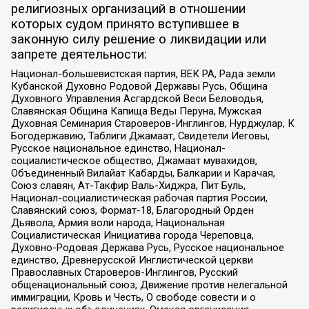
религиозных организаций в отношении
которых судом принято вступившее в
законную силу решение о ликвидации или
запрете деятельности:
Национал-большевистская партия, ВЕК РА, Рада земли
Кубанской Духовно Родовой Державы Русь, Община
Духовного Управления Асгардской Веси Беловодья,
Славянская Община Капища Веды Перуна, Мужская
Духовная Семинария Староверов-Инглингов, Нурджулар, К
Богодержавию, Таблиги Джамаат, Свидетели Иеговы,
Русское национальное единство, Национал-
социалистическое общество, Джамаат мувахидов,
Объединенный Вилайат Кабарды, Балкарии и Карачая,
Союз славян, Ат-Такфир Валь-Хиджра, Пит Буль,
Национал-социалистическая рабочая партия России,
Славянский союз, Формат-18, Благородный Орден
Дьявола, Армия воли народа, Национальная
Социалистическая Инициатива города Череповца,
Духовно-Родовая Держава Русь, Русское национальное
единство, Древнерусской Инглистической церкви
Православных Староверов-Инглингов, Русский
общенациональный союз, Движение против нелегальной
иммиграции, Кровь и Честь, О свободе совести и о