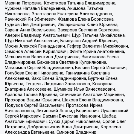
Марина Петровна, Кочеткова Татьяна Владимировна,
Чуркина Наталья Валерьевна, Акимова Татьяна
Николаевна, Золотарева Екатерина Александровна,
Рачинский Ян Збигневич, Жемкова Елена Борисовна,
Гудков Лев Дмитриевич, Илларионова Юлия Юрьевна,
Саранг Анна Васильевна, Захарова Светлана Сергеевна,
Аверин Владимир Анатольевич, Щур Татьяна Михайловна,
Щур Николай Алексеевич, Блинушов Андрей Юрьевич,
Мосин Алексей Геннадьевич, Гефтер Валентин Михайлович,
Симонов Алексей Кириллович, Флиге Ирина Анатольевна,
Мельникова Валентина Дмитриевна, Вититинова Елена
Владимировна, Баженова Светлана Куприяновна,
Максимов Сергей Владимирович, Беляев Сергей Иванович,
Голубева Елена Николаевна, Ганнушкина Светлана
Алексеевна, Закс Елена Владимировна, Буртина Елена
Юрьевна, Гендель Людмила Залмановна, Кокорина
Екатерина Алексеевна, Шуманов Илья Вячеславович,
Арапова Галина Юрьевна, Свечников Анатолий Мариевич,
Прохоров Вадим Юрьевич, Шахова Елена Владимировна,
Подузов Сергей Васильевич, Протасова Ирина
Вячеславовна, Литинский Леонид Борисович, Лукашевский
Сергей Маркович, Бахмин Вячеслав Иванович, Шабад
Анатолий Ефимович, Сухих Дарья Николаевна, Орлов Олег
Петрович, Добровольская Анна Дмитриевна, Королева
Александра Евгеньевна, Смирнов Владимир