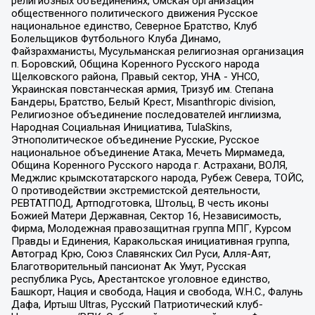
религиозных объединениях, Омская организация
общественного политического движения Русское
национальное единство, Северное Братство, Клуб
Болельщиков Футбольного Клуба Динамо,
Файзрахманисты, Мусульманская религиозная организация
п. Боровский, Община Коренного Русского народа
Щелковского района, Правый сектор, УНА - УНСО,
Украинская повстанческая армия, Тризуб им. Степана
Бандеры, Братство, Белый Крест, Misanthropic division,
Религиозное объединение последователей инглиизма,
Народная Социальная Инициатива, TulaSkins,
Этнополитическое объединение Русские, Русское
национальное объединение Атака, Мечеть Мирмамеда,
Община Коренного Русского народа г. Астрахани, ВОЛЯ,
Меджлис крымскотатарского народа, Рубеж Севера, ТОЙС,
О противодействии экстремистской деятельности,
РЕВТАТПОД, Артподготовка, Штольц, В честь иконы
Божией Матери Державная, Сектор 16, Независимость,
Фирма, Молодежная правозащитная группа МПГ, Курсом
Правды и Единения, Каракольская инициативная группа,
Автоград Крю, Союз Славянских Сил Руси, Алля-Аят,
Благотворительный пансионат Ак Умут, Русская
республика Русь, Арестантское уголовное единство,
Башкорт, Нация и свобода, Нация и свобода, W.H.С., Фалунь
Дафа, Иртыш Ultras, Русский Патриотический клуб-