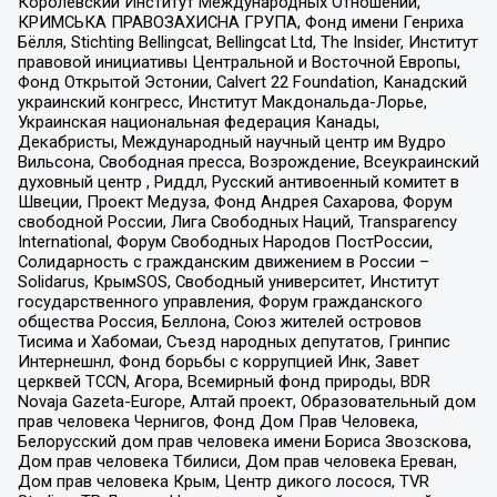
Королевский Институт Международных Отношений,
КРИМСЬКА ПРАВОЗАХИСНА ГРУПА, Фонд имени Генриха
Бёлля, Stichting Bellingcat, Bellingcat Ltd, The Insider, Институт
правовой инициативы Центральной и Восточной Европы,
Фонд Открытой Эстонии, Calvert 22 Foundation, Канадский
украинский конгресс, Институт Макдональда-Лорье,
Украинская национальная федерация Канады,
Декабристы, Международный научный центр им Вудро
Вильсона, Свободная пресса, Возрождение, Всеукраинский
духовный центр , Риддл, Русский антивоенный комитет в
Швеции, Проект Медуза, Фонд Андрея Сахарова, Форум
свободной России, Лига Свободных Наций, Transparеncy
International, Форум Свободных Народов ПостРоссии,
Солидарность с гражданским движением в России –
Solidarus, КрымSOS, Свободный университет, Институт
государственного управления, Форум гражданского
общества Россия, Беллона, Союз жителей островов
Тисима и Хабомаи, Съезд народных депутатов, Гринпис
Интернешнл, Фонд борьбы с коррупцией Инк, Завет
церквей TCCN, Агора, Всемирный фонд природы, BDR
Novaja Gazeta-Europe, Алтай проект, Образовательный дом
прав человека Чернигов, Фонд Дом Прав Человека,
Белорусский дом прав человека имени Бориса Звозскова,
Дом прав человека Тбилиси, Дом прав человека Ереван,
Дом прав человека Крым, Центр дикого лосося, TVR