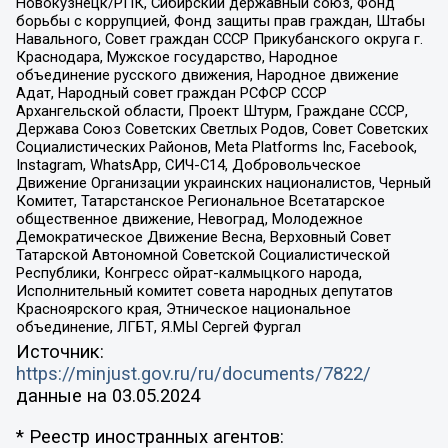
Новокузнецк/РПК, Сибирский державный союз, Фонд
борьбы с коррупцией, Фонд защиты прав граждан, Штабы
Навального, Совет граждан СССР Прикубанского округа г.
Краснодара, Мужское государство, Народное
объединение русского движения, Народное движение
Адат, Народный совет граждан РСФСР СССР
Архангельской области, Проект Штурм, Граждане СССР,
Держава Союз Советских Светлых Родов, Совет Советских
Социалистических Районов, Meta Platforms Inc, Facebook,
Instagram, WhatsApp, СИЧ-С14, Добровольческое
Движение Организации украинских националистов, Черный
Комитет, Татарстанское Региональное Всетатарское
общественное движение, Невоград, Молодежное
Демократическое Движение Весна, Верховный Совет
Татарской Автономной Советской Социалистической
Республики, Конгресс ойрат-калмыцкого народа,
Исполнительный комитет совета народных депутатов
Красноярского края, Этническое национальное
объединение, ЛГБТ, Я.МЫ Сергей Фургал
Источник:
https://minjust.gov.ru/ru/documents/7822/
данные на
03.05.2024
* Реестр иностранных агентов: