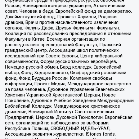
окружающей среды и природных ресурсов, Свободная
Россия, Всемирный конгресс украинцев, Атлантический
совет, Человек в беде, Европейский фонд за демократию,
Джеймстаунский фонд, Прожект Хармони, Родники
дракона, Врачи против насильственного извлечения
органов, Фалунь Дафа, Друзья Фалуньгун, Фалуньгун,
Коалиция по расследованию преследования в отношении
Фалуньгун в Китае, Всемирная организация по
расследованию преследований Фалуньгун, Пражский
гражданский центр, Ассоциация школ политических
исследований при Совете Европы, Центр либеральной
современности, Форум русскоязычных европейцев,
Немецко-русский обмен, Бард колледж, Европейский
выбор, Фонд Ходорковского, Оксфордский российский
фонд, Фонд Будущее России, Компания свободы
информации, Проект Медиа, Международное партнерство
за права человека, Духовное Управление Евангельских
Христиан Украинской Христианской Церкви, Новое
Поколение, Духовное Учебное Заведение Международный
Библейский Колледж, Международное христианское
движение, Всемирный Институт Саентологических
Предприятий, Церковь Духовной Технологии, Европейская
сеть организаций по наблюдению за выборами,
Республика Польша, СВОБОДНЫЙ ИДЕЛЬ-УРАЛ,
Ассоциация развития журналистики, IStories fonds,