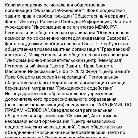
Калининградская региональная общественная организация "Экозащита!-Женсовет", Фонд содействия защите прав и свобод граждан "Общественный вердикт", Фонд "Институт Развития Свободы Информации", Частное учреждение "Информационное агентство МЕМО. РУ", Региональная общественная организация "Общественная комиссия по сохранению наследия академика Сахарова", Фонд поддержки свободы прессы, Санкт-Петербургская общественная правозащитная организация "Гражданский контроль", Межрегиональная общественная организация "Информационно-просветительский центр "Мемориал", Региональный Фонд "Центр Защиты Прав Средств Массовой Информации", с 05.12.2023 Фонд "Центр Защиты Прав Средств массовой информации", Региональная общественная благотворительная организация помощи беженцам и мигрантам "Гражданское содействие", Негосударственное образовательное учреждение дополнительного профессионального образования (повышение квалификации) специалистов "АКАДЕМИЯ ПО ПРАВАМ ЧЕЛОВЕКА", Свердловская региональная общественная организация "Сутяжник", Автономная некоммерческая организация "Центр независимых социологических исследований", Союз общественных объединений "Российский исследовательский центр по правам человека", Региональное общественное учреждение научно-информационный центр "МЕМОРИАЛ", Некоммерческая организация "Фонд защиты гласности", Автономная некоммерческая организация "Институт прав человека", Городская общественная организация "Екатеринбургское общество "МЕМОРИАЛ", Городская общественная организация "Рязанское историко-просветительское и правозащитное общество "Мемориал" (Рязанский Мемориал), Челябинский региональный орган общественной самодеятельности – женское общественное объединение "Женщины Евразии", Челябинский региональный орган общественной самодеятельности "Уральская правозащитная группа", Фонд содействия защите здоровья и социальной справедливости имени Андрея Рылькова, Автономная Некоммерческая Организация "Аналитический Центр Юрия Левады", Автономная некоммерческая организация социальной поддержки населения "Проект Апрель", Региональная общественная организация помощи женщинам и детям, находящимся в кризисной ситуации "Информационно-методический центр "Анна", Фонд содействия развитию массовых коммуникаций и правовому просвещению "Так-так-Так", Фонд содействия устойчивому развитию "Серебряная тайга", Свердловский региональный общественный фонд социальных проектов "Новое время", "Idel.Реалии", Кавказ.Реалии, Крым.Реалии, Телеканал Настоящее Время, Татаро-башкирская служба Радио Свобода (Azatliq Radiosi), Радио Свободная Европа/Радио Свобода (PCE/PC), "Сибирь.Реалии", "Фактограф", Благотворительный фонд помощи осужденным и их семьям, Автономная некоммерческая организация "Институт глобализации и социальных движений", Фонд "В защиту прав заключенных", Частное учреждение "Центр поддержки и содействия развитию средств массовой информации", Пензенский региональный общественный благотворительный фонд "Гражданский союз", "Север.Реалии", Некоммерческая организация Фонд "Правовая инициатива", Общество с ограниченной ответственностью "Радио Свободная Европа/Радио Свобода", Чешское информационное агентство "MEDIUM-ORIENT", Красноярская региональная общественная организация "Мы против СПИДа", Камалягин Денис Николаевич, Маркелов Сергей Евгеньевич, Пономарев Лев Александрович, Савицкая Людмила Алексеевна, Автономная некоммерческая организация "Центр по работе с проблемой насилия "НАСИЛИЮ.НЕТ", Межрегиональный профессиональный союз работников здравоохранения "Альянс врачей", Юридическое лицо, зарегистрированное в Латвийской Республике, SIA "Medusa Project" (регистрационный номер 40103797863, дата регистрации 10.06.2014), Некоммерческая организация "Фонд по борьбе с коррупцией", Автономная некоммерческая организация "Институт права и публичной политики", Баданин Роман Сергеевич, Гликин Максим Александрович, Железнова Мария Михайловна, Лукьянова Юлия Сергеевна, Маетная Елизавета Витальевна, Маняхин Петр Борисович, Чуракова Ольга Владимировна, Ярош Юлия Петровна, Юридическое лицо "The Insider SIA", зарегистрированное в Риге, Латвийская Республика (дата регистрации 26.06.2015), являющееся администратором доменного имени интернет-издания "The Insider SIA", https://theins.ru, Постернак Алексей Евгеньевич, Рубин Михаил Аркадьевич, Анин Роман Александрович, Юридическое лицо Istories fonds, зарегистрированное в Латвийской Республике (регистрационный номер 50008295751, дата регистрации 24.02.2020), Великовский Дмитрий Александрович, Долинина Ирина Николаевна, Мароховская Алеся Алексеевна, Шлейнов Роман Юрьевич, Шмагун Олеся Валентиновна, Общество с ограниченной ответственностью "Альтаир 2021", Общество с ограниченной ответственностью "Вега 2021", Общество с ограниченной ответственностью "Главный редактор 2021", Общество с ограниченной ответственностью "Ромашки монолит", Важенков Артем Валерьевич, Ивановская областная общественная организация "Центр гендерных исследований", Гурман Юрий Альбертович, Медиапроект "ОВД-Инфо", Егоров Владимир Владимирович, Жилинский Владимир Александрович, Общество с ограниченной ответственностью "ЗП", Иванова София Юрьевна, Карезина Инна Павловна, Кильтау Екатерина Викторовна, Петров Алексей Викторович, Пискунов Сергей Евгеньевич, Смирнов Сергей Сергеевич, Тихонов Михаил Сергеевич, Общество с ограниченной ответственностью "ЖУРНАЛИСТ-ИНОСТРАННЫЙ АГЕНТ", Арапова Галина Юрьевна, Вольтская Татьяна Анатольевна, Американская компания "Mason G.E.S. Anonymous Foundation" (США), являющаяся владельцем интернет-издания https://mnews.world/, Компания "Stichting Bellingcat", зарегистрированная в Нидерландах (дата регистрации 11.07.2018), Захаров Андрей Вячеславович, Клепиковская Екатерина Дмитриевна, Общество с ограниченной ответственностью "МЕМО", Перл Роман Александрович, Симонов Евгений Алексеевич, Соловьева Елена Анатольевна, Сотников Даниил Владимирович, Сурначева Елизавета Дмитриевна, Автономная некоммерческая организация по защите прав человека и информированию населения "Якутия – Наше Мнение", Общество с ограниченной ответственностью "Москоу диджитал медиа", с 26.01.2023 Общество с ограниченной ответственностью "Чайка Белые сады", Ветошкина Валерия Валерьевна, Заговора Максим Александрович, Межрегиональное общественное движение "Российская ЛГБТ - сеть", Оленичев Максим Владимирович, Павлов Иван Юрьевич, Скворцова Елена Сергеевна, Общество с ограниченной ответственностью "Как бы инагент", Кочетков Игорь Викторович, Общество с ограниченной ответственностью "Честные выборы", Еланчик Олег Александрович, Общество с ограниченной ответственностью "Нобелевский призыв", Гималова Регина Эмилевна, Григорьев Андрей Валерьевич, Григорьева Алина Александровна, Ассоциация по содействию защите прав призывников, альтернативнослужащих и военнослужащих "Правозащитная группа "Гражданин.Армия.Право", Хисамова Регина Фаритовна, Автономная некоммерческая организация по реализации социально-правовых программ "Лилит", Дальневосточное общественное движение "Маяк", Санкт-Петербургская ЛГБТ-инициативная группа "Выход", Инициативная группа ЛГБТ+ "Реверс", Алексеев Андрей Викторович, Бекбулатова Таисия Львовна, Беляев Иван Михайлович, Владыкина Елена Сергеевна, Гельман Марат Александрович, Никульшина Вероника Юрьевна, Толоконникова Надежда Андреевна, Шендерович Виктор Анатольевич, Общество с ограниченной ответственностью "Данное сообщение", Общество с ограниченной ответственностью Издательский дом "Новая глава", Айнбиндер Александра Александровна, Московский комьюнити-центр для ЛГБТ+инициатив, Благотворительный фонд развития филантропии, Deutsche Welle (Германия, Kurt-Schumacher-Strasse 3, 53113 Bonn), Борзунова Мария Михайловна, Воробьев Виктор Викторович, Голубева Анна Львовна, Константинова Алла Михайловна, Малкова Ирина Владимировна, Мурадов Мурад Абдулгалимович, Осетинская Елизавета Николаевна, Понасенков Евгений Николаевич, Ганапольский Матвей Юрьевич, Киселев Евгений Алексеевич, Борухович Ирина Григорьевна, Дремин Иван Тимофеевич, Дубровский Дмитрий Викторович, Красноярская региональная общественная организация поддержки и развития альтернативных образовательных технологий и межкультурных коммуникаций "ИНТЕРРА", Маяковская Екатерина Алексеевна, Фейгин Марк Захарович, Филимонов Андрей Викторович, Дзугкоева Регина Николаевна, Доброхотов Роман Александрович, Дудь Юрий Александрович, Елкин Сергей Владимирович, Кругликов Кирилл Игоревич, Сабунаева Мария Леонидовна, Семенов Алексей Владимирович, Шаинян Карен Багратович, Шульман Екатерина Михайловна, Асафьев Артур Валерьевич, Вахштайн Виктор Семенович, Венедиктов Алексей Алексеевич, Лушникова Екатерина Евгеньевна, Волков Леонид Михайлович, Невзоров Александр Глебович, Пархоменко Сергей Борисович, Сироткин Ярослав Николаевич, Кара-Мурза Владимир Владимирович, Баранова Наталья Владимировна, Гозман Леонид Яковлевич, Кагарлицкий Борис Юльевич, Климарев Михаил Валерьевич, Милов Владимир Станиславович, Автономная некоммерческая организация Краснодарский центр современного искусства "Типография", Моргенштерн Алишер Тагирович, Соболь Любовь Эдуардовна, Общество с ограниченной ответственностью "ЛИЗА НОРМ", Каспаров Гарри Кимович, Ходорковский Михаил Борисович, Общество с ограниченной ответственностью "Апрельские тезисы", Данилович Ирина Брониславовна, Кашин Олег Владимирович, Петров Николай Владимирович, Пивоваров Алексей Владимирович, Соколов Михаил Владимирович, Цветкова Юлия Владимировна, Чичваркин Евгений Александрович, Комитет против пыток/Команда против пыток, Общество с ограниченной ответственностью "Первый научный", Общество с ограниченной ответственностью "Вертолет и ко", Белоцерковская Вероника Борисовна, Кац Максим Евгеньевич, Лазарева Татьяна Юрьевна, Шаведдинов Руслан Табризович, Яшин Илья Валерьевич, Общество с ограниченной ответственностью "Иноагент ААВ", Алешковский Дмитрий Петрович, Альбац Евгения Марковна, Быков Дмитрий Львович, Галямина Юлия Евгеньевна, Лойко Сергей Леонидович, Мартынов Кирилл Константинович, Медведев Сергей Александрович, Крашенинников Федор Геннадиевич, Гордеева Катерина Вл