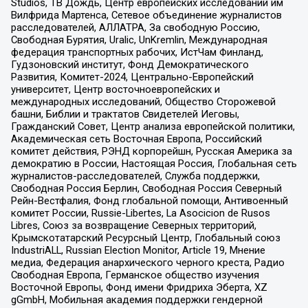
Studios, ТВ Дождь, Центр европейских исследований им
Вилфрида Мартенса, Сетевое объединение журналистов
расследователей, АЛЛАТРА, За свободную Россию,
Свободная Бурятия, Uralic, UnKremlin, Международная
федерация транспортных рабочих, ИстЧам Финланд,
Гудзоновский институт, Фонд Демократического
Развития, Комитет-2024, Центрально-Европейский
университет, Центр восточноевропейских и
международных исследований, Общество Сторожевой
башни, Библии и трактатов Свидетелей Иеговы,
Гражданский Совет, Центр анализа европейской политики,
Академическая сеть Восточная Европа, Российский
комитет действия, РЭНД корпорейшн, Русская Америка за
демократию в России, Настоящая Россия, Глобальная сеть
журналистов-расследователей, Служба поддержки,
Свободная Россия Берлин, Свободная Россия Северный
Рейн-Вестфалия, Фонд глобальной помощи, Антивоенный
комитет России, Russie-Libertes, La Asocicion de Rusos
Libres, Союз за возвращение Северных территорий,
Крымскотатарский Ресурсный Центр, Глобальный союз
IndustriALL, Russian Election Monitor, Article 19, Мнение
медиа, Федерация анархического черного креста, Радио
Свободная Европа, Германское общество изучения
Восточной Европы, Фонд имени Фридриха Эберта, XZ
gGmbH, Мобильная академия поддержки гендерной