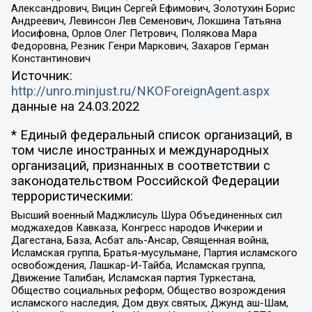
Александрович, Вицин Сергей Ефимович, Золотухин Борис
Андреевич, Левинсон Лев Семенович, Локшина Татьяна
Иосифовна, Орлов Олег Петрович, Полякова Мара
Федоровна, Резник Генри Маркович, Захаров Герман
Константинович
Источник:
http://unro.minjust.ru/NKOForeignAgent.aspx
данные на
24.03.2022
* Единый федеральный список организаций, в
том числе иностранных и международных
организаций, признанных в соответствии с
законодательством Российской Федерации
террористическими:
Высший военный Маджлисуль Шура Объединенных сил
моджахедов Кавказа, Конгресс народов Ичкерии и
Дагестана, База, Асбат аль-Ансар, Священная война,
Исламская группа, Братья-мусульмане, Партия исламского
освобождения, Лашкар-И-Тайба, Исламская группа,
Движение Талибан, Исламская партия Туркестана,
Общество социальных реформ, Общество возрождения
исламского наследия, Дом двух святых, Джунд аш-Шам,