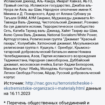
Исламский джихад, Аль-Каида, Имарат Кавказ, АБТО,
Правый сектор, Исламское государство, Джабха аль-
Нусра ли-Ахль аш-Шам, Народное ополчение имени К.
Минина и Д. Пожарского, Аджр от Аллаха Субхану уа
Тагьаля SHAM, АУМ Синрике, Муджахеды джамаата Ат-
Тавхида Валь-Джихад, Чистопольский Джамаат, Рохнамо
ба суи давлати исломи, Террористическое сообщество
Сеть, Катиба Таухид валь-Джихад, Хайят Тахрир аш-Шам,
Ахлю Сунна Валь Джамаа, National Socialism/White Power,
Артподготовка, Религиозная группа “Джамаат “Красный
пахарь”, Колумбайн, Хатлонский джамаат, Мусульманская
религиозная группа п. Кушкуль г. Оренбург, Крымско-
татарский добровольческий батальон имени Номана
Челебиджихана, Азов, Партия исламского возрождения
Таджикистана, Народная самооборона, Дуббайский
джамаат, московская ячейка, Батал-Хаджи Белхороев,
Маньяки Культ Убийц, Молодёжь Которая Улыбается,
Легион Свобода России, Айдар, Русский добровольческий
корпус
Источник:
http://nac.gov.ru/terroristicheskie-i-
ekstremistskie-organizacii-i-materialy.html
данные
на
16.11.2023
* Перечень общественных объединений и