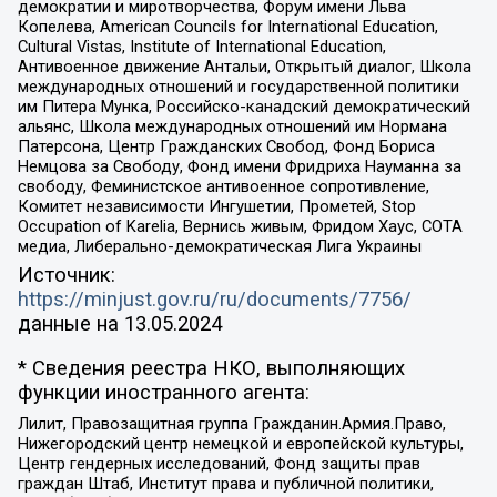
демократии и миротворчества, Форум имени Льва
Копелева, American Councils for International Education,
Cultural Vistas, Institute of International Education,
Антивоенное движение Антальи, Открытый диалог, Школа
международных отношений и государственной политики
им Питера Мунка, Российско-канадский демократический
альянс, Школа международных отношений им Нормана
Патерсона, Центр Гражданских Свобод, Фонд Бориса
Немцова за Свободу, Фонд имени Фридриха Науманна за
свободу, Феминистское антивоенное сопротивление,
Комитет независимости Ингушетии, Прометей, Stop
Occupation of Karelia, Вернись живым, Фридом Хаус, СОТА
медиа, Либерально-демократическая Лига Украины
Источник:
https://minjust.gov.ru/ru/documents/7756/
данные на
13.05.2024
* Сведения реестра НКО, выполняющих
функции иностранного агента:
Лилит, Правозащитная группа Гражданин.Армия.Право,
Нижегородский центр немецкой и европейской культуры,
Центр гендерных исследований, Фонд защиты прав
граждан Штаб, Институт права и публичной политики,