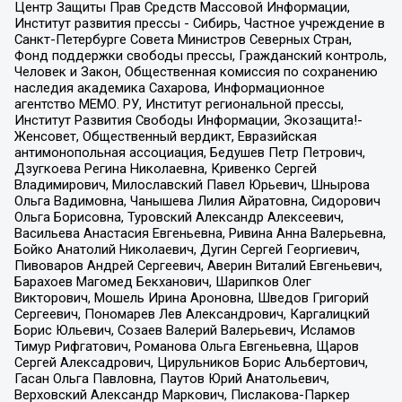
Центр Защиты Прав Средств Массовой Информации,
Институт развития прессы - Сибирь, Частное учреждение в
Санкт-Петербурге Совета Министров Северных Стран,
Фонд поддержки свободы прессы, Гражданский контроль,
Человек и Закон, Общественная комиссия по сохранению
наследия академика Сахарова, Информационное
агентство МЕМО. РУ, Институт региональной прессы,
Институт Развития Свободы Информации, Экозащита!-
Женсовет, Общественный вердикт, Евразийская
антимонопольная ассоциация, Бедушев Петр Петрович,
Дзугкоева Регина Николаевна, Кривенко Сергей
Владимирович, Милославский Павел Юрьевич, Шнырова
Ольга Вадимовна, Чанышева Лилия Айратовна, Сидорович
Ольга Борисовна, Туровский Александр Алексеевич,
Васильева Анастасия Евгеньевна, Ривина Анна Валерьевна,
Бойко Анатолий Николаевич, Дугин Сергей Георгиевич,
Пивоваров Андрей Сергеевич, Аверин Виталий Евгеньевич,
Барахоев Магомед Бекханович, Шарипков Олег
Викторович, Мошель Ирина Ароновна, Шведов Григорий
Сергеевич, Пономарев Лев Александрович, Каргалицкий
Борис Юльевич, Созаев Валерий Валерьевич, Исламов
Тимур Рифгатович, Романова Ольга Евгеньевна, Щаров
Сергей Алексадрович, Цирульников Борис Альбертович,
Гасан Ольга Павловна, Паутов Юрий Анатольевич,
Верховский Александр Маркович, Пислакова-Паркер