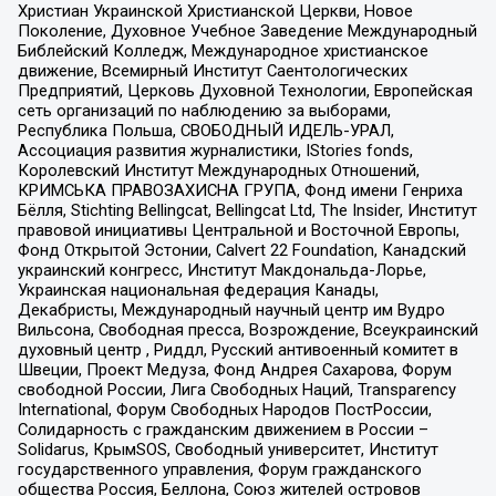
Христиан Украинской Христианской Церкви, Новое
Поколение, Духовное Учебное Заведение Международный
Библейский Колледж, Международное христианское
движение, Всемирный Институт Саентологических
Предприятий, Церковь Духовной Технологии, Европейская
сеть организаций по наблюдению за выборами,
Республика Польша, СВОБОДНЫЙ ИДЕЛЬ-УРАЛ,
Ассоциация развития журналистики, IStories fonds,
Королевский Институт Международных Отношений,
КРИМСЬКА ПРАВОЗАХИСНА ГРУПА, Фонд имени Генриха
Бёлля, Stichting Bellingcat, Bellingcat Ltd, The Insider, Институт
правовой инициативы Центральной и Восточной Европы,
Фонд Открытой Эстонии, Calvert 22 Foundation, Канадский
украинский конгресс, Институт Макдональда-Лорье,
Украинская национальная федерация Канады,
Декабристы, Международный научный центр им Вудро
Вильсона, Свободная пресса, Возрождение, Всеукраинский
духовный центр , Риддл, Русский антивоенный комитет в
Швеции, Проект Медуза, Фонд Андрея Сахарова, Форум
свободной России, Лига Свободных Наций, Transparеncy
International, Форум Свободных Народов ПостРоссии,
Солидарность с гражданским движением в России –
Solidarus, КрымSOS, Свободный университет, Институт
государственного управления, Форум гражданского
общества Россия, Беллона, Союз жителей островов