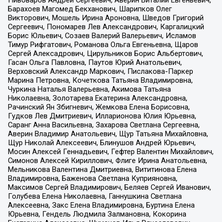
Барахоев Магомед Бекханович, Шарипков Олег
Викторович, Мошель Ирина Ароновна, Шведов Григорий
Сергеевич, Пономарев Лев Александрович, Каргалицкий
Борис Юльевич, Созаев Валерий Валерьевич, Исламов
Тимур Рифгатович, Романова Ольга Евгеньевна, Щаров
Сергей Алексадрович, Цирульников Борис Альбертович,
Гасан Ольга Павловна, Паутов Юрий Анатольевич,
Верховский Александр Маркович, Пислакова-Паркер
Марина Петровна, Кочеткова Татьяна Владимировна,
Чуркина Наталья Валерьевна, Акимова Татьяна
Николаевна, Золотарева Екатерина Александровна,
Рачинский Ян Збигневич, Жемкова Елена Борисовна,
Гудков Лев Дмитриевич, Илларионова Юлия Юрьевна,
Саранг Анна Васильевна, Захарова Светлана Сергеевна,
Аверин Владимир Анатольевич, Щур Татьяна Михайловна,
Щур Николай Алексеевич, Блинушов Андрей Юрьевич,
Мосин Алексей Геннадьевич, Гефтер Валентин Михайлович,
Симонов Алексей Кириллович, Флиге Ирина Анатольевна,
Мельникова Валентина Дмитриевна, Вититинова Елена
Владимировна, Баженова Светлана Куприяновна,
Максимов Сергей Владимирович, Беляев Сергей Иванович,
Голубева Елена Николаевна, Ганнушкина Светлана
Алексеевна, Закс Елена Владимировна, Буртина Елена
Юрьевна, Гендель Людмила Залмановна, Кокорина