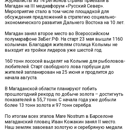
Журналисты из 14 регионов страны приехали в
Магадан на III медиафорум «Русский Север».
Мероприятие стало в том числе площадкой для
обсуждения предложений в стратегию социально-
экономического развития Дальнего Востока на 10 лет.
Магадан занял второе место во Всероссийском
полумарафоне ЗаБег.РФ. На старт 23 мая вышли 1160
колымчан. Благодаря жителям столица Колымы не
выходит из тройки лидеров уже шестой год.
160 тонн лососей выделят на Колыме для рыболовов-
любителей. Старт свободного лова горбуши для
жителей запланирован на 25 июня и продлится до
начала августа.
В Магаданской области планируют побить
прошлогодний рекорд по добыче золота – достигнуть
показателей в 55,7 тонн. С начала года уже добыли
более 13 тонн золота и 97 тонн серебра.
По итогам всех этапов Mare Nostrum в Барселоне
магаданский пловец Иван Кожакин занял II место.
Наш земляк завоевал золотую и серебряную медали.