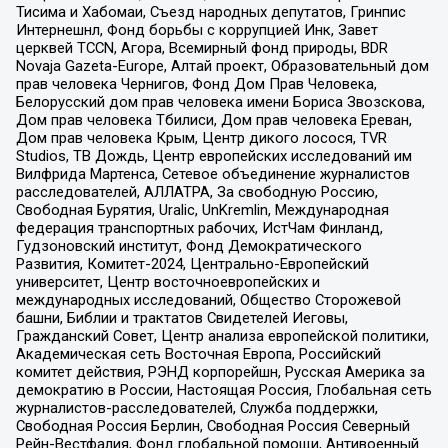
Тисима и Хабомаи, Съезд народных депутатов, Гринпис
Интернешнл, Фонд борьбы с коррупцией Инк, Завет
церквей TCCN, Агора, Всемирный фонд природы, BDR
Novaja Gazeta-Europe, Алтай проект, Образовательный дом
прав человека Чернигов, Фонд Дом Прав Человека,
Белорусский дом прав человека имени Бориса Звозскова,
Дом прав человека Тбилиси, Дом прав человека Ереван,
Дом прав человека Крым, Центр дикого лосося, TVR
Studios, ТВ Дождь, Центр европейских исследований им
Вилфрида Мартенса, Сетевое объединение журналистов
расследователей, АЛЛАТРА, За свободную Россию,
Свободная Бурятия, Uralic, UnKremlin, Международная
федерация транспортных рабочих, ИстЧам Финланд,
Гудзоновский институт, Фонд Демократического
Развития, Комитет-2024, Центрально-Европейский
университет, Центр восточноевропейских и
международных исследований, Общество Сторожевой
башни, Библии и трактатов Свидетелей Иеговы,
Гражданский Совет, Центр анализа европейской политики,
Академическая сеть Восточная Европа, Российский
комитет действия, РЭНД корпорейшн, Русская Америка за
демократию в России, Настоящая Россия, Глобальная сеть
журналистов-расследователей, Служба поддержки,
Свободная Россия Берлин, Свободная Россия Северный
Рейн-Вестфалия, Фонд глобальной помощи, Антивоенный