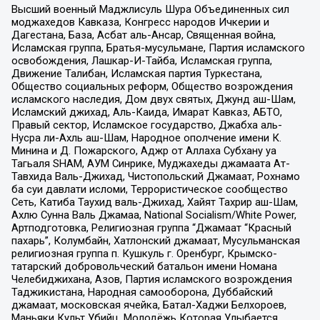
Высший военный Маджлисуль Шура Объединенных сил
моджахедов Кавказа, Конгресс народов Ичкерии и
Дагестана, База, Асбат аль-Ансар, Священная война,
Исламская группа, Братья-мусульмане, Партия исламского
освобождения, Лашкар-И-Тайба, Исламская группа,
Движение Талибан, Исламская партия Туркестана,
Общество социальных реформ, Общество возрождения
исламского наследия, Дом двух святых, Джунд аш-Шам,
Исламский джихад, Аль-Каида, Имарат Кавказ, АБТО,
Правый сектор, Исламское государство, Джабха аль-
Нусра ли-Ахль аш-Шам, Народное ополчение имени К.
Минина и Д. Пожарского, Аджр от Аллаха Субхану уа
Тагьаля SHAM, АУМ Синрике, Муджахеды джамаата Ат-
Тавхида Валь-Джихад, Чистопольский Джамаат, Рохнамо
ба суи давлати исломи, Террористическое сообщество
Сеть, Катиба Таухид валь-Джихад, Хайят Тахрир аш-Шам,
Ахлю Сунна Валь Джамаа, National Socialism/White Power,
Артподготовка, Религиозная группа “Джамаат “Красный
пахарь”, Колумбайн, Хатлонский джамаат, Мусульманская
религиозная группа п. Кушкуль г. Оренбург, Крымско-
татарский добровольческий батальон имени Номана
Челебиджихана, Азов, Партия исламского возрождения
Таджикистана, Народная самооборона, Дуббайский
джамаат, московская ячейка, Батал-Хаджи Белхороев,
Маньяки Культ Убийц, Молодёжь Которая Улыбается,