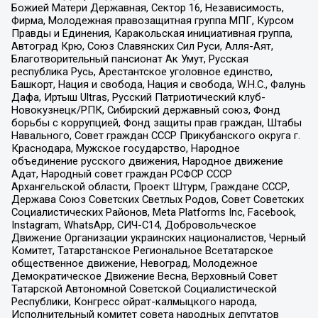
Божией Матери Державная, Сектор 16, Независимость,
Фирма, Молодежная правозащитная группа МПГ, Курсом
Правды и Единения, Каракольская инициативная группа,
Автоград Крю, Союз Славянских Сил Руси, Алля-Аят,
Благотворительный пансионат Ак Умут, Русская
республика Русь, Арестантское уголовное единство,
Башкорт, Нация и свобода, Нация и свобода, W.H.С., Фалунь
Дафа, Иртыш Ultras, Русский Патриотический клуб-
Новокузнецк/РПК, Сибирский державный союз, Фонд
борьбы с коррупцией, Фонд защиты прав граждан, Штабы
Навального, Совет граждан СССР Прикубанского округа г.
Краснодара, Мужское государство, Народное
объединение русского движения, Народное движение
Адат, Народный совет граждан РСФСР СССР
Архангельской области, Проект Штурм, Граждане СССР,
Держава Союз Советских Светлых Родов, Совет Советских
Социалистических Районов, Meta Platforms Inc, Facebook,
Instagram, WhatsApp, СИЧ-С14, Добровольческое
Движение Организации украинских националистов, Черный
Комитет, Татарстанское Региональное Всетатарское
общественное движение, Невоград, Молодежное
Демократическое Движение Весна, Верховный Совет
Татарской Автономной Советской Социалистической
Республики, Конгресс ойрат-калмыцкого народа,
Исполнительный комитет совета народных депутатов