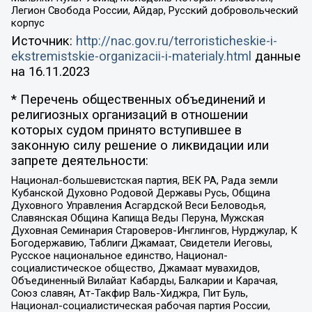
Легион Свобода России, Айдар, Русский добровольческий
корпус
Источник:
http://nac.gov.ru/terroristicheskie-i-
ekstremistskie-organizacii-i-materialy.html
данные
на
16.11.2023
* Перечень общественных объединений и
религиозных организаций в отношении
которых судом принято вступившее в
законную силу решение о ликвидации или
запрете деятельности:
Национал-большевистская партия, ВЕК РА, Рада земли
Кубанской Духовно Родовой Державы Русь, Община
Духовного Управления Асгардской Веси Беловодья,
Славянская Община Капища Веды Перуна, Мужская
Духовная Семинария Староверов-Инглингов, Нурджулар, К
Богодержавию, Таблиги Джамаат, Свидетели Иеговы,
Русское национальное единство, Национал-
социалистическое общество, Джамаат мувахидов,
Объединенный Вилайат Кабарды, Балкарии и Карачая,
Союз славян, Ат-Такфир Валь-Хиджра, Пит Буль,
Национал-социалистическая рабочая партия России,