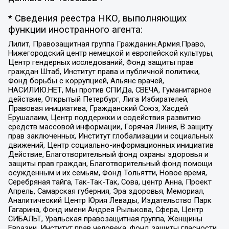
* Сведения реестра НКО, выполняющих
функции иностранного агента:
Лилит, Правозащитная группа Гражданин.Армия.Право,
Нижегородский центр немецкой и европейской культуры,
Центр гендерных исследований, Фонд защиты прав
граждан Штаб, Институт права и публичной политики,
Фонд борьбы с коррупцией, Альянс врачей,
НАСИЛИЮ.НЕТ, Мы против СПИДа, СВЕЧА, Гуманитарное
действие, Открытый Петербург, Лига Избирателей,
Правовая инициатива, Гражданский Союз, Хасдей
Ерушалаим, Центр поддержки и содействия развитию
средств массовой информации, Горячая Линия, В защиту
прав заключенных, Институт глобализации и социальных
движений, Центр социально-информационных инициатив
Действие, Благотворительный фонд охраны здоровья и
защиты прав граждан, Благотворительный фонд помощи
осужденным и их семьям, Фонд Тольятти, Новое время,
Серебряная тайга, Так-Так-Так, Сова, центр Анна, Проект
Апрель, Самарская губерния, Эра здоровья, Мемориал,
Аналитический Центр Юрия Левады, Издательство Парк
Гагарина, Фонд имени Андрея Рылькова, Сфера, Центр
СИБАЛЬТ, Уральская правозащитная группа, Женщины
Евразии, Институт прав человека, Фонд защиты гласности,