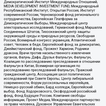
Демократический Институт Международных Отношений,
MEDIA DEVELOPMENT INVESTMENT FUND, Международный
Республиканский Институт, Открытая Россия, Институт
современной России, Черноморский фонд регионального
сотрудничества, Европейская Платформа за
Демократические Выборы, Международный центр
электоральных исследований, Германский фонд Маршалла
Соединенных Штатов, Тихоокеанский центр защиты
окружающей среды и природных ресурсов, Свободная
Россия, Всемирный конгресс украинцев, Атлантический
совет, Человек в беде, Европейский фонд за демократию,
Джеймстаунский фонд, Прожект Хармони, Родники
дракона, Врачи против насильственного извлечения
органов, Фалунь Дафа, Друзья Фалуньгун, Фалуньгун,
Коалиция по расследованию преследования в отношении
Фалуньгун в Китае, Всемирная организация по
расследованию преследований Фалуньгун, Пражский
гражданский центр, Ассоциация школ политических
исследований при Совете Европы, Центр либеральной
современности, Форум русскоязычных европейцев,
Немецко-русский обмен, Бард колледж, Европейский
выбор, Фонд Ходорковского, Оксфордский российский
фонд, Фонд Будущее России, Компания свободы
информации, Проект Медиа, Международное партнерство
за права человека, Духовное Управление Евангельских