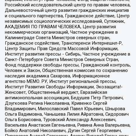
Российский исследовательский центр по правам человека,
Дальневосточный центр развития гражданских инициатив
и социального партнерства, Гражданское действие, Центр
независимых социологических исследований, Сутяжник,
АКАДЕМИЯ ПО ПРАВАМ ЧЕЛОВЕКА, Центр развития
некоммерческих организаций, Частное учреждение в
Калининграде Совета Министров северных стран,
Гражданское содействие, Трансперенси Интернешнл-Р,
Центр Защиты Прав Средств Массовой Информации,
Институт развития прессы - Сибирь, Частное учреждение в
Санкт-Петербурге Совета Министров Северных Стран,
Фонд поддержки свободы прессы, Гражданский контроль,
Человек и Закон, Общественная комиссия по сохранению
наследия академика Сахарова, Информационное
агентство МЕМО. РУ, Институт региональной прессы,
Институт Развития Свободы Информации, Экозащита!-
Женсовет, Общественный вердикт, Евразийская
антимонопольная ассоциация, Бедушев Петр Петрович,
Дзугкоева Регина Николаевна, Кривенко Сергей
Владимирович, Милославский Павел Юрьевич, Шнырова
Ольга Вадимовна, Чанышева Лилия Айратовна, Сидорович
Ольга Борисовна, Туровский Александр Алексеевич,
Васильева Анастасия Евгеньевна, Ривина Анна Валерьевна,
Бойко Анатолий Николаевич, Дугин Сергей Георгиевич,
Пивоваров Андрей Сергеевич, Аверин Виталий Евгеньевич,