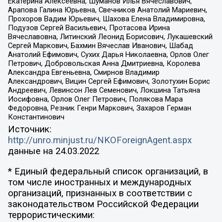
Екатерина Алексеевна, Шуманов Илья Вячеславович,
Арапова Галина Юрьевна, Свечников Анатолий Мариевич,
Прохоров Вадим Юрьевич, Шахова Елена Владимировна,
Подузов Сергей Васильевич, Протасова Ирина
Вячеславовна, Литинский Леонид Борисович, Лукашевский
Сергей Маркович, Бахмин Вячеслав Иванович, Шабад
Анатолий Ефимович, Сухих Дарья Николаевна, Орлов Олег
Петрович, Добровольская Анна Дмитриевна, Королева
Александра Евгеньевна, Смирнов Владимир
Александрович, Вицин Сергей Ефимович, Золотухин Борис
Андреевич, Левинсон Лев Семенович, Локшина Татьяна
Иосифовна, Орлов Олег Петрович, Полякова Мара
Федоровна, Резник Генри Маркович, Захаров Герман
Константинович
Источник:
http://unro.minjust.ru/NKOForeignAgent.aspx
данные на
24.03.2022
* Единый федеральный список организаций, в
том числе иностранных и международных
организаций, признанных в соответствии с
законодательством Российской Федерации
террористическими: