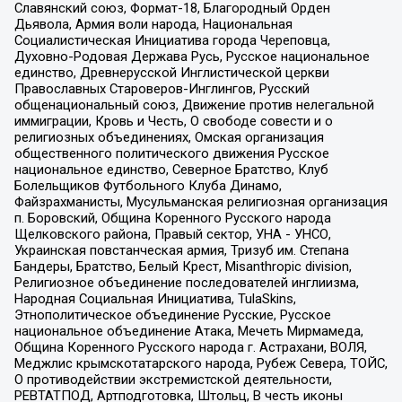
Славянский союз, Формат-18, Благородный Орден
Дьявола, Армия воли народа, Национальная
Социалистическая Инициатива города Череповца,
Духовно-Родовая Держава Русь, Русское национальное
единство, Древнерусской Инглистической церкви
Православных Староверов-Инглингов, Русский
общенациональный союз, Движение против нелегальной
иммиграции, Кровь и Честь, О свободе совести и о
религиозных объединениях, Омская организация
общественного политического движения Русское
национальное единство, Северное Братство, Клуб
Болельщиков Футбольного Клуба Динамо,
Файзрахманисты, Мусульманская религиозная организация
п. Боровский, Община Коренного Русского народа
Щелковского района, Правый сектор, УНА - УНСО,
Украинская повстанческая армия, Тризуб им. Степана
Бандеры, Братство, Белый Крест, Misanthropic division,
Религиозное объединение последователей инглиизма,
Народная Социальная Инициатива, TulaSkins,
Этнополитическое объединение Русские, Русское
национальное объединение Атака, Мечеть Мирмамеда,
Община Коренного Русского народа г. Астрахани, ВОЛЯ,
Меджлис крымскотатарского народа, Рубеж Севера, ТОЙС,
О противодействии экстремистской деятельности,
РЕВТАТПОД, Артподготовка, Штольц, В честь иконы