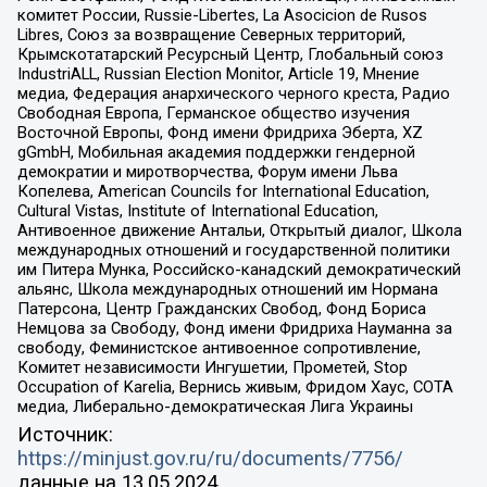
комитет России, Russie-Libertes, La Asocicion de Rusos
Libres, Союз за возвращение Северных территорий,
Крымскотатарский Ресурсный Центр, Глобальный союз
IndustriALL, Russian Election Monitor, Article 19, Мнение
медиа, Федерация анархического черного креста, Радио
Свободная Европа, Германское общество изучения
Восточной Европы, Фонд имени Фридриха Эберта, XZ
gGmbH, Мобильная академия поддержки гендерной
демократии и миротворчества, Форум имени Льва
Копелева, American Councils for International Education,
Cultural Vistas, Institute of International Education,
Антивоенное движение Антальи, Открытый диалог, Школа
международных отношений и государственной политики
им Питера Мунка, Российско-канадский демократический
альянс, Школа международных отношений им Нормана
Патерсона, Центр Гражданских Свобод, Фонд Бориса
Немцова за Свободу, Фонд имени Фридриха Науманна за
свободу, Феминистское антивоенное сопротивление,
Комитет независимости Ингушетии, Прометей, Stop
Occupation of Karelia, Вернись живым, Фридом Хаус, СОТА
медиа, Либерально-демократическая Лига Украины
Источник:
https://minjust.gov.ru/ru/documents/7756/
данные на
13.05.2024