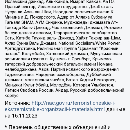
Исламский джихад, Аль-Каида, Имарат Кавказ, АБТО,
Правый сектор, Исламское государство, Джабха аль-
Нусра ли-Ахль аш-Шам, Народное ополчение имени К.
Минина и Д. Пожарского, Аджр от Аллаха Субхану уа
Тагьаля SHAM, АУМ Синрике, Муджахеды джамаата Ат-
Тавхида Валь-Джихад, Чистопольский Джамаат, Рохнамо
ба суи давлати исломи, Террористическое сообщество
Сеть, Катиба Таухид валь-Джихад, Хайят Тахрир аш-Шам,
Ахлю Сунна Валь Джамаа, National Socialism/White Power,
Артподготовка, Религиозная группа “Джамаат “Красный
пахарь”, Колумбайн, Хатлонский джамаат, Мусульманская
религиозная группа п. Кушкуль г. Оренбург, Крымско-
татарский добровольческий батальон имени Номана
Челебиджихана, Азов, Партия исламского возрождения
Таджикистана, Народная самооборона, Дуббайский
джамаат, московская ячейка, Батал-Хаджи Белхороев,
Маньяки Культ Убийц, Молодёжь Которая Улыбается,
Легион Свобода России, Айдар, Русский добровольческий
корпус
Источник:
http://nac.gov.ru/terroristicheskie-i-
ekstremistskie-organizacii-i-materialy.html
данные
на
16.11.2023
* Перечень общественных объединений и