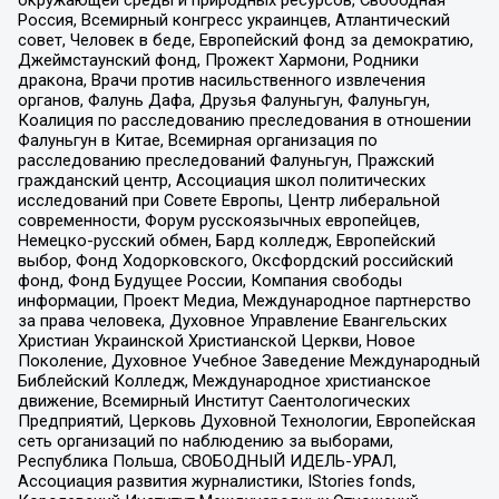
окружающей среды и природных ресурсов, Свободная
Россия, Всемирный конгресс украинцев, Атлантический
совет, Человек в беде, Европейский фонд за демократию,
Джеймстаунский фонд, Прожект Хармони, Родники
дракона, Врачи против насильственного извлечения
органов, Фалунь Дафа, Друзья Фалуньгун, Фалуньгун,
Коалиция по расследованию преследования в отношении
Фалуньгун в Китае, Всемирная организация по
расследованию преследований Фалуньгун, Пражский
гражданский центр, Ассоциация школ политических
исследований при Совете Европы, Центр либеральной
современности, Форум русскоязычных европейцев,
Немецко-русский обмен, Бард колледж, Европейский
выбор, Фонд Ходорковского, Оксфордский российский
фонд, Фонд Будущее России, Компания свободы
информации, Проект Медиа, Международное партнерство
за права человека, Духовное Управление Евангельских
Христиан Украинской Христианской Церкви, Новое
Поколение, Духовное Учебное Заведение Международный
Библейский Колледж, Международное христианское
движение, Всемирный Институт Саентологических
Предприятий, Церковь Духовной Технологии, Европейская
сеть организаций по наблюдению за выборами,
Республика Польша, СВОБОДНЫЙ ИДЕЛЬ-УРАЛ,
Ассоциация развития журналистики, IStories fonds,