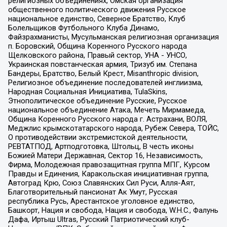
религиозных объединениях, Омская организация
общественного политического движения Русское
национальное единство, Северное Братство, Клуб
Болельщиков Футбольного Клуба Динамо,
Файзрахманисты, Мусульманская религиозная организация
п. Боровский, Община Коренного Русского народа
Щелковского района, Правый сектор, УНА - УНСО,
Украинская повстанческая армия, Тризуб им. Степана
Бандеры, Братство, Белый Крест, Misanthropic division,
Религиозное объединение последователей инглиизма,
Народная Социальная Инициатива, TulaSkins,
Этнополитическое объединение Русские, Русское
национальное объединение Атака, Мечеть Мирмамеда,
Община Коренного Русского народа г. Астрахани, ВОЛЯ,
Меджлис крымскотатарского народа, Рубеж Севера, ТОЙС,
О противодействии экстремистской деятельности,
РЕВТАТПОД, Артподготовка, Штольц, В честь иконы
Божией Матери Державная, Сектор 16, Независимость,
Фирма, Молодежная правозащитная группа МПГ, Курсом
Правды и Единения, Каракольская инициативная группа,
Автоград Крю, Союз Славянских Сил Руси, Алля-Аят,
Благотворительный пансионат Ак Умут, Русская
республика Русь, Арестантское уголовное единство,
Башкорт, Нация и свобода, Нация и свобода, W.H.С., Фалунь
Дафа, Иртыш Ultras, Русский Патриотический клуб-