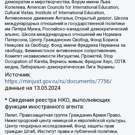
демократии и миротворчества, Форум имени Льва
Копелева, American Councils for International Education,
Cultural Vistas, Institute of International Education,
Антивоенное движение Антальи, Открытый диалог, Школа
международных отношений и государственной политики
им Питера Мунка, Российско-канадский демократический
альянс, Школа международных отношений им Нормана
Патерсона, Центр Гражданских Свобод, Фонд Бориса
Немцова за Свободу, Фонд имени Фридриха Науманна за
свободу, Феминистское антивоенное сопротивление,
Комитет независимости Ингушетии, Прометей, Stop
Occupation of Karelia, Вернись живым, Фридом Хаус, СОТА
медиа, Либерально-демократическая Лига Украины
Источник:
https://minjust.gov.ru/ru/documents/7756/
данные на
13.05.2024
* Сведения реестра НКО, выполняющих
функции иностранного агента:
Лилит, Правозащитная группа Гражданин.Армия.Право,
Нижегородский центр немецкой и европейской культуры,
Центр гендерных исследований, Фонд защиты прав
граждан Штаб, Институт права и публичной политики,