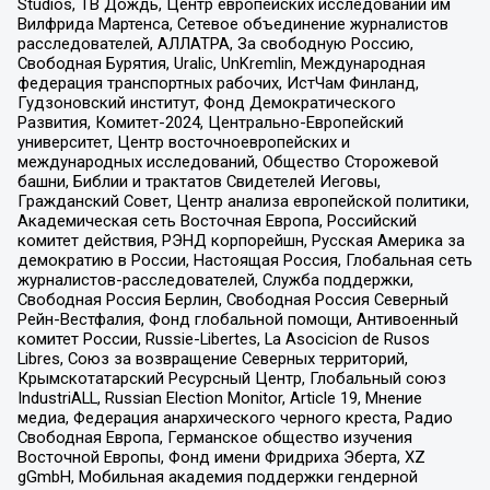
Studios, ТВ Дождь, Центр европейских исследований им
Вилфрида Мартенса, Сетевое объединение журналистов
расследователей, АЛЛАТРА, За свободную Россию,
Свободная Бурятия, Uralic, UnKremlin, Международная
федерация транспортных рабочих, ИстЧам Финланд,
Гудзоновский институт, Фонд Демократического
Развития, Комитет-2024, Центрально-Европейский
университет, Центр восточноевропейских и
международных исследований, Общество Сторожевой
башни, Библии и трактатов Свидетелей Иеговы,
Гражданский Совет, Центр анализа европейской политики,
Академическая сеть Восточная Европа, Российский
комитет действия, РЭНД корпорейшн, Русская Америка за
демократию в России, Настоящая Россия, Глобальная сеть
журналистов-расследователей, Служба поддержки,
Свободная Россия Берлин, Свободная Россия Северный
Рейн-Вестфалия, Фонд глобальной помощи, Антивоенный
комитет России, Russie-Libertes, La Asocicion de Rusos
Libres, Союз за возвращение Северных территорий,
Крымскотатарский Ресурсный Центр, Глобальный союз
IndustriALL, Russian Election Monitor, Article 19, Мнение
медиа, Федерация анархического черного креста, Радио
Свободная Европа, Германское общество изучения
Восточной Европы, Фонд имени Фридриха Эберта, XZ
gGmbH, Мобильная академия поддержки гендерной