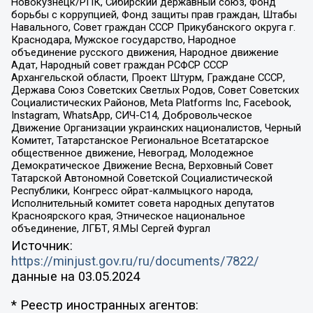
Новокузнецк/РПК, Сибирский державный союз, Фонд
борьбы с коррупцией, Фонд защиты прав граждан, Штабы
Навального, Совет граждан СССР Прикубанского округа г.
Краснодара, Мужское государство, Народное
объединение русского движения, Народное движение
Адат, Народный совет граждан РСФСР СССР
Архангельской области, Проект Штурм, Граждане СССР,
Держава Союз Советских Светлых Родов, Совет Советских
Социалистических Районов, Meta Platforms Inc, Facebook,
Instagram, WhatsApp, СИЧ-С14, Добровольческое
Движение Организации украинских националистов, Черный
Комитет, Татарстанское Региональное Всетатарское
общественное движение, Невоград, Молодежное
Демократическое Движение Весна, Верховный Совет
Татарской Автономной Советской Социалистической
Республики, Конгресс ойрат-калмыцкого народа,
Исполнительный комитет совета народных депутатов
Красноярского края, Этническое национальное
объединение, ЛГБТ, Я.МЫ Сергей Фургал
Источник:
https://minjust.gov.ru/ru/documents/7822/
данные на
03.05.2024
* Реестр иностранных агентов: