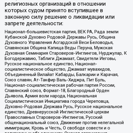
религиозных организаций в отношении
которых судом принято вступившее в
законную силу решение о ликвидации или
запрете деятельности:
Национал-большевистская партия, ВЕК РА, Рада земли
Кубанской Духовно Родовой Державы Русь, Община
Духовного Управления Асгардской Веси Беловодья,
Славянская Община Капища Веды Перуна, Мужская
Духовная Семинария Староверов-Инглингов, Нурджулар, К
Богодержавию, Таблиги Джамаат, Свидетели Иеговы,
Русское национальное единство, Национал-
социалистическое общество, Джамаат мувахидов,
Объединенный Вилайат Кабарды, Балкарии и Карачая,
Союз славян, Ат-Такфир Валь-Хиджра, Пит Буль,
Национал-социалистическая рабочая партия России,
Славянский союз, Формат-18, Благородный Орден
Дьявола, Армия воли народа, Национальная
Социалистическая Инициатива города Череповца,
Духовно-Родовая Держава Русь, Русское национальное
единство, Древнерусской Инглистической церкви
Православных Староверов-Инглингов, Русский
общенациональный союз, Движение против нелегальной
иммиграции, Кровь и Честь, О свободе совести и о