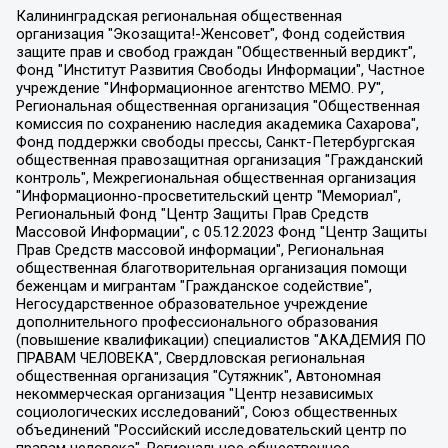
Калининградская региональная общественная организация "Экозащита!-Женсовет", Фонд содействия защите прав и свобод граждан "Общественный вердикт", Фонд "Институт Развития Свободы Информации", Частное учреждение "Информационное агентство МЕМО. РУ", Региональная общественная организация "Общественная комиссия по сохранению наследия академика Сахарова", Фонд поддержки свободы прессы, Санкт-Петербургская общественная правозащитная организация "Гражданский контроль", Межрегиональная общественная организация "Информационно-просветительский центр "Мемориал", Региональный Фонд "Центр Защиты Прав Средств Массовой Информации", с 05.12.2023 Фонд "Центр Защиты Прав Средств массовой информации", Региональная общественная благотворительная организация помощи беженцам и мигрантам "Гражданское содействие", Негосударственное образовательное учреждение дополнительного профессионального образования (повышение квалификации) специалистов "АКАДЕМИЯ ПО ПРАВАМ ЧЕЛОВЕКА", Свердловская региональная общественная организация "Сутяжник", Автономная некоммерческая организация "Центр независимых социологических исследований", Союз общественных объединений "Российский исследовательский центр по правам человека", Региональное общественное учреждение научно-информационный центр "МЕМОРИАЛ", Некоммерческая организация "Фонд защиты гласности", Автономная некоммерческая организация "Институт прав человека", Городская общественная организация "Екатеринбургское общество "МЕМОРИАЛ", Городская общественная организация "Рязанское историко-просветительское и правозащитное общество "Мемориал" (Рязанский Мемориал), Челябинский региональный орган общественной самодеятельности – женское общественное объединение "Женщины Евразии", Челябинский региональный орган общественной самодеятельности "Уральская правозащитная группа", Фонд содействия защите здоровья и социальной справедливости имени Андрея Рылькова, Автономная Некоммерческая Организация "Аналитический Центр Юрия Левады", Автономная некоммерческая организация социальной поддержки населения "Проект Апрель", Региональная общественная организация помощи женщинам и детям, находящимся в кризисной ситуации "Информационно-методический центр "Анна", Фонд содействия развитию массовых коммуникаций и правовому просвещению "Так-так-Так", Фонд содействия устойчивому развитию "Серебряная тайга", Свердловский региональный общественный фонд социальных проектов "Новое время", "Idel.Реалии", Кавказ.Реалии, Крым.Реалии, Телеканал Настоящее Время, Татаро-башкирская служба Радио Свобода (Azatliq Radiosi), Радио Свободная Европа/Радио Свобода (PCE/PC), "Сибирь.Реалии", "Фактограф", Благотворительный фонд помощи осужденным и их семьям, Автономная некоммерческая организация "Институт глобализации и социальных движений", Фонд "В защиту прав заключенных", Частное учреждение "Центр поддержки и содействия развитию средств массовой информации", Пензенский региональный общественный благотворительный фонд "Гражданский союз", "Север.Реалии", Некоммерческая организация Фонд "Правовая инициатива", Общество с ограниченной ответственностью "Радио Свободная Европа/Радио Свобода", Чешское информационное агентство "MEDIUM-ORIENT", Красноярская региональная общественная организация "Мы против СПИДа", Камалягин Денис Николаевич, Маркелов Сергей Евгеньевич, Пономарев Лев Александрович, Савицкая Людмила Алексеевна, Автономная некоммерческая организация "Центр по работе с проблемой насилия "НАСИЛИЮ.НЕТ", Межрегиональный профессиональный союз работников здравоохранения "Альянс врачей", Юридическое лицо, зарегистрированное в Латвийской Республике, SIA "Medusa Project" (регистрационный номер 40103797863, дата регистрации 10.06.2014), Некоммерческая организация "Фонд по борьбе с коррупцией", Автономная некоммерческая организация "Институт права и публичной политики", Баданин Роман Сергеевич, Гликин Максим Александрович, Железнова Мария Михайловна, Лукьянова Юлия Сергеевна, Маетная Елизавета Витальевна, Маняхин Петр Борисович, Чуракова Ольга Владимировна, Ярош Юлия Петровна, Юридическое лицо "The Insider SIA", зарегистрированное в Риге, Латвийская Республика (дата регистрации 26.06.2015), являющееся администратором доменного имени интернет-издания "The Insider SIA", https://theins.ru, Постернак Алексей Евгеньевич, Рубин Михаил Аркадьевич, Анин Роман Александрович, Юридическое лицо Istories fonds, зарегистрированное в Латвийской Республике (регистрационный номер 50008295751, дата регистрации 24.02.2020), Великовский Дмитрий Александрович, Долинина Ирина Николаевна, Мароховская Алеся Алексеевна, Шлейнов Роман Юрьевич, Шмагун Олеся Валентиновна, Общество с ограниченной ответственностью "Альтаир 2021", Общество с ограниченной ответственностью "Вега 2021", Общество с ограниченной ответственностью "Главный редактор 2021", Общество с ограниченной ответственностью "Ромашки монолит", Важенков Артем Валерьевич, Ивановская областная общественная организация "Центр гендерных исследований", Гурман Юрий Альбертович, Медиапроект "ОВД-Инфо", Егоров Владимир Владимирович, Жилинский Владимир Александрович, Общество с ограниченной ответственностью "ЗП", Иванова София Юрьевна, Карезина Инна Павловна, Кильтау Екатерина Викторовна, Петров Алексей Викторович, Пискунов Сергей Евгеньевич, Смирнов Сергей Сергеевич, Тихонов Михаил Сергеевич, Общество с ограниченной ответственностью "ЖУРНАЛИСТ-ИНОСТРАННЫЙ АГЕНТ", Арапова Галина Юрьевна, Вольтская Татьяна Анатольевна, Американская компания "Mason G.E.S. Anonymous Foundation" (США), являющаяся владельцем интернет-издания https://mnews.world/, Компания "Stichting Bellingcat", зарегистрированная в Нидерландах (дата регистрации 11.07.2018), Захаров Андрей Вячеславович, Клепиковская Екатерина Дмитриевна, Общество с ограниченной ответственностью "МЕМО", Перл Роман Александрович, Симонов Евгений Алексеевич, Соловьева Елена Анатольевна, Сотников Даниил Владимирович, Сурначева Елизавета Дмитриевна, Автономная некоммерческая организация по защите прав человека и информированию населения "Якутия – Наше Мнение", Общество с ограниченной ответственностью "Москоу диджитал медиа", с 26.01.2023 Общество с ограниченной ответственностью "Чайка Белые сады", Ветошкина Валерия Валерьевна, Заговора Максим Александрович, Межрегиональное общественное движение "Российская ЛГБТ - сеть", Оленичев Максим Владимирович, Павлов Иван Юрьевич, Скворцова Елена Сергеевна, Общество с ограниченной ответственностью "Как бы инагент", Кочетков Игорь Викторович, Общество с ограниченной ответственностью "Честные выборы", Еланчик Олег Александрович, Общество с ограниченной ответственностью "Нобелевский призыв", Гималова Регина Эмилевна, Григорьев Андрей Валерьевич, Григорьева Алина Александровна, Ассоциация по содействию защите прав призывников, альтернативнослужащих и военнослужащих "Правозащитная группа "Гражданин.Армия.Право", Хисамова Регина Фаритовна, Автономная некоммерческая организация по реализации социально-правовых программ "Лилит", Дальневосточное общественное движение "Маяк", Санкт-Петербургская ЛГБТ-инициативная группа "Выход", Инициативная группа ЛГБТ+ "Реверс", Алексеев Андрей Викторович, Бекбулатова Таисия Львовна, Беляев Иван Михайлович, Владыкина Елена Сергеевна, Гельман Марат Александрович, Никульшина Вероника Юрьевна, Толоконникова Надежда Андреевна, Шендерович Виктор Анатольевич, Общество с ограниченной ответственностью "Данное сообщение", Общество с ограниченной ответственностью Издательский дом "Новая глава", Айнбиндер Александра Александровна, Московский комьюнити-центр для ЛГБТ+инициатив, Благотворительный фонд развития филантропии, Deutsche Welle (Германия, Kurt-Schumacher-Strasse 3, 53113 Bonn), Борзунова Мария Михайловна, Воробьев Виктор Викторович, Голубева Анна Львовна, Константинова Алла Михайловна, Малкова Ирина Владимировна, Мурадов Мурад Абдулгалимович, Осетинская Елизавета Николаевна, Понасенков Евгений Николаевич, Ганапольский Матвей Юрьевич, Киселев Евгений Алексеевич, Борухович Ирина Григорьевна, Дремин Иван Тимофеевич, Дубровский Дмитрий Викторович, Красноярская региональная общественная организация поддержки и развития альтернативных образовательных технологий и межкультурных коммуникаций "ИНТЕРРА", Маяковская Екатерина Алексеевна, Фейгин Марк Захарович, Филимонов Андрей Викторович, Дзугкоева Регина Николаевна, Доброхотов Роман Александрович, Дудь Юрий Александрович, Елкин Сергей Владимирович, Кругликов Кирилл Игоревич, Сабунаева Мария Леонидовна, Семенов Алексей Владимирович, Шаинян Карен Багратович, Шульман Екатерина Михайловна, Асафьев Артур Валерьевич, Вахштайн Виктор Семенович, Венедиктов Алексей Алексеевич, Лушникова Екатерина Евгеньевна, Волков Леонид Михайлович, Невзоров Александр Глебович, Пархоменко Сергей Борисович, Сироткин Ярослав Николаевич, Кара-Мурза Владимир Владимирович, Баранова Наталья Владимировна, Гозман Леонид Яковлевич, Кагарлицкий Борис Юльевич, Климарев Михаил Валерьевич, Милов Владимир Станиславович, Автономная некоммерческая организация Краснодарский центр современного искусства "Типография", Моргенштерн Алишер Тагирович, Соболь Любовь Эдуардовна, Общество с ограниченной ответственностью "ЛИЗА НОРМ", Каспаров Гарри Кимович, Ходорковский Михаил Борисович, Общество с ограниченной ответственностью "Апрельские тезисы", Данилович Ирина Брониславовна, Кашин Олег Владимирович, Петров Николай Владимирович, Пивоваров Алексей Владимирович, Соколов Михаил Владимирович, Цветкова Юлия Владимировна, Чичваркин Евгений Александрович, Комитет против пыток/Команда против пыток, Общество с ограниченной ответственностью "Первый научный", Общество с ограниченной ответственностью "Вертолет и ко", Белоцерковская Вероника Борисовна, Кац Максим Евгеньевич, Лазарева Татьяна Юрьевна, Шаведдинов Руслан Табризович, Яшин Илья Валерьевич, Общество с ограниченной ответственностью "Иноагент ААВ", Алешковский Дмитрий Петрович, Альбац Евгения Марковна, Быков Дмитрий Львович, Галямина Юлия Евгеньевна, Лойко Сергей Леонидович, Мартынов Кирилл Константинович, Медведев Сергей Александрович, Крашенинников Федор Геннадиевич, Гордеева Катерина Вл