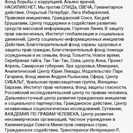
Фонд борьбы с коррупцией, Альянс врачей,
НАСИЛИЮ.НЕТ, Мы против СПИДа, СВЕЧА, Гуманитарное
действие, Открытый Петербург, Лига Избирателей,
Правовая инициатива, Гражданский Союз, Хасдей
Ерушалаим, Центр поддержки и содействия развитию
средств массовой информации, Горячая Линия, В защиту
прав заключенных, Институт глобализации и социальных
движений, Центр социально-информационных инициатив
Действие, Благотворительный фонд охраны здоровья и
защиты прав граждан, Благотворительный фонд помощи
осужденным и их семьям, Фонд Тольятти, Новое время,
Серебряная тайга, Так-Так-Так, Сова, центр Анна, Проект
Апрель, Самарская губерния, Эра здоровья, Мемориал,
Аналитический Центр Юрия Левады, Издательство Парк
Гагарина, Фонд имени Андрея Рылькова, Сфера, Центр
СИБАЛЬТ, Уральская правозащитная группа, Женщины
Евразии, Институт прав человека, Фонд защиты гласности,
Российский исследовательский центр по правам человека,
Дальневосточный центр развития гражданских инициатив
и социального партнерства, Гражданское действие, Центр
независимых социологических исследований, Сутяжник,
АКАДЕМИЯ ПО ПРАВАМ ЧЕЛОВЕКА, Центр развития
некоммерческих организаций, Частное учреждение в
Калининграде Совета Министров северных стран,
Гражданское содействие, Трансперенси Интернешнл-Р,