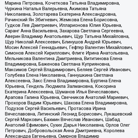
Марина Петровна, Кочеткова Татьяна Владимировна,
Чуркина Наталья Валерьевна, Акимова Татьяна
Николаевна, Золотарева Екатерина Александровна,
Рачинский Ян Збигневич, Жемкова Елена Борисовна,
Гудков Лев Дмитриевич, Илларионова Юлия Юрьевна,
Саранг Анна Васильевна, Захарова Светлана Сергеевна,
Аверин Владимир Анатольевич, Щур Татьяна Михайловна,
Щур Николай Алексеевич, Блинушов Андрей Юрьевич,
Мосин Алексей Геннадьевич, Гефтер Валентин Михайлович,
Симонов Алексей Кириллович, Флиге Ирина Анатольевна,
Мельникова Валентина Дмитриевна, Вититинова Елена
Владимировна, Баженова Светлана Куприяновна,
Максимов Сергей Владимирович, Беляев Сергей Иванович,
Голубева Елена Николаевна, Ганнушкина Светлана
Алексеевна, Закс Елена Владимировна, Буртина Елена
Юрьевна, Гендель Людмила Залмановна, Кокорина
Екатерина Алексеевна, Шуманов Илья Вячеславович,
Арапова Галина Юрьевна, Свечников Анатолий Мариевич,
Прохоров Вадим Юрьевич, Шахова Елена Владимировна,
Подузов Сергей Васильевич, Протасова Ирина
Вячеславовна, Литинский Леонид Борисович, Лукашевский
Сергей Маркович, Бахмин Вячеслав Иванович, Шабад
Анатолий Ефимович, Сухих Дарья Николаевна, Орлов Олег
Петрович, Добровольская Анна Дмитриевна, Королева
Александра Евгеньевна, Смирнов Владимир