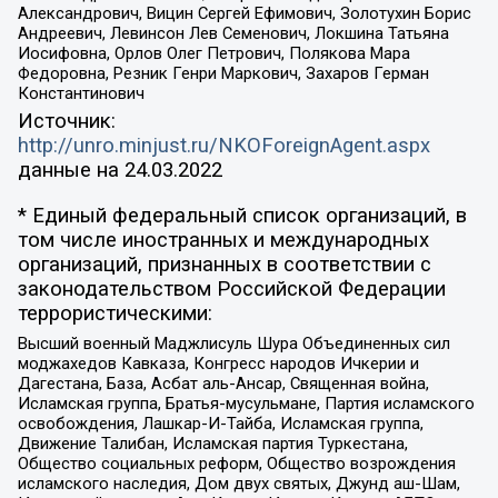
Александрович, Вицин Сергей Ефимович, Золотухин Борис
Андреевич, Левинсон Лев Семенович, Локшина Татьяна
Иосифовна, Орлов Олег Петрович, Полякова Мара
Федоровна, Резник Генри Маркович, Захаров Герман
Константинович
Источник:
http://unro.minjust.ru/NKOForeignAgent.aspx
данные на
24.03.2022
* Единый федеральный список организаций, в
том числе иностранных и международных
организаций, признанных в соответствии с
законодательством Российской Федерации
террористическими:
Высший военный Маджлисуль Шура Объединенных сил
моджахедов Кавказа, Конгресс народов Ичкерии и
Дагестана, База, Асбат аль-Ансар, Священная война,
Исламская группа, Братья-мусульмане, Партия исламского
освобождения, Лашкар-И-Тайба, Исламская группа,
Движение Талибан, Исламская партия Туркестана,
Общество социальных реформ, Общество возрождения
исламского наследия, Дом двух святых, Джунд аш-Шам,