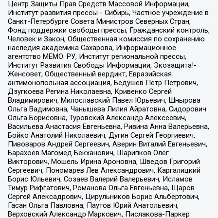
Центр Защиты Прав Средств Массовой Информации,
Институт развития прессы - Сибирь, Частное учреждение в
Санкт-Петербурге Совета Министров Северных Стран,
Фонд поддержки свободы прессы, Гражданский контроль,
Человек и Закон, Общественная комиссия по сохранению
наследия академика Сахарова, Информационное
агентство МЕМО. РУ, Институт региональной прессы,
Институт Развития Свободы Информации, Экозащита!-
Женсовет, Общественный вердикт, Евразийская
антимонопольная ассоциация, Бедушев Петр Петрович,
Дзугкоева Регина Николаевна, Кривенко Сергей
Владимирович, Милославский Павел Юрьевич, Шнырова
Ольга Вадимовна, Чанышева Лилия Айратовна, Сидорович
Ольга Борисовна, Туровский Александр Алексеевич,
Васильева Анастасия Евгеньевна, Ривина Анна Валерьевна,
Бойко Анатолий Николаевич, Дугин Сергей Георгиевич,
Пивоваров Андрей Сергеевич, Аверин Виталий Евгеньевич,
Барахоев Магомед Бекханович, Шарипков Олег
Викторович, Мошель Ирина Ароновна, Шведов Григорий
Сергеевич, Пономарев Лев Александрович, Каргалицкий
Борис Юльевич, Созаев Валерий Валерьевич, Исламов
Тимур Рифгатович, Романова Ольга Евгеньевна, Щаров
Сергей Алексадрович, Цирульников Борис Альбертович,
Гасан Ольга Павловна, Паутов Юрий Анатольевич,
Верховский Александр Маркович, Пислакова-Паркер