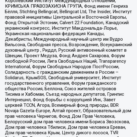
Королевский Институт Международных Отношений,
КРИМСЬКА ПРАВОЗАХИСНА ГРУПА, Фонд имени Генриха
Бёлля, Stichting Bellingcat, Bellingcat Ltd, The Insider, Институт
правовой инициативы Центральной и Восточной Европы,
Фонд Открытой Эстонии, Calvert 22 Foundation, Канадский
украинский конгресс, Институт Макдональда-Лорье,
Украинская национальная федерация Канады,
Декабристы, Международный научный центр им Вудро
Вильсона, Свободная пресса, Возрождение, Всеукраинский
духовный центр , Риддл, Русский антивоенный комитет в
Швеции, Проект Медуза, Фонд Андрея Сахарова, Форум
свободной России, Лига Свободных Наций, Transparеncy
International, Форум Свободных Народов ПостРоссии,
Солидарность с гражданским движением в России –
Solidarus, КрымSOS, Свободный университет, Институт
государственного управления, Форум гражданского
общества Россия, Беллона, Союз жителей островов
Тисима и Хабомаи, Съезд народных депутатов, Гринпис
Интернешнл, Фонд борьбы с коррупцией Инк, Завет
церквей TCCN, Агора, Всемирный фонд природы, BDR
Novaja Gazeta-Europe, Алтай проект, Образовательный дом
прав человека Чернигов, Фонд Дом Прав Человека,
Белорусский дом прав человека имени Бориса Звозскова,
Дом прав человека Тбилиси, Дом прав человека Ереван,
Дом прав человека Крым, Центр дикого лосося, TVR