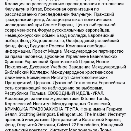
Коалиция по расследованию преследования в отношении
Фалуньгун в Китае, Всемирная организация по
расследованию преследований Фалуньгун, Пражский
гражданский центр, Ассоциация школ политических
исследований при Совете Европы, Центр либеральной
современности, Форум русскоязычных европейцев,
Немецко-русский обмен, Бард колледж, Европейский
выбор, Фонд Ходорковского, Оксфордский российский
фонд, Фонд Будущее России, Компания свободы
информации, Проект Медиа, Международное партнерство
за права человека, Духовное Управление Евангельских
Христиан Украинской Христианской Церкви, Новое
Поколение, Духовное Учебное Заведение Международный
Библейский Колледж, Международное христианское
движение, Всемирный Институт Саентологических
Предприятий, Церковь Духовной Технологии, Европейская
сеть организаций по наблюдению за выборами,
Республика Польша, СВОБОДНЫЙ ИДЕЛЬ-УРАЛ,
Ассоциация развития журналистики, IStories fonds,
Королевский Институт Международных Отношений,
КРИМСЬКА ПРАВОЗАХИСНА ГРУПА, Фонд имени Генриха
Бёлля, Stichting Bellingcat, Bellingcat Ltd, The Insider, Институт
правовой инициативы Центральной и Восточной Европы,
Фонд Открытой Эстонии, Calvert 22 Foundation, Канадский
украинский конгресс, Институт Макдональда-Лорье,