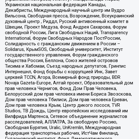
Украинская национальная федерация Канады,
Декабристы, Международный научный центр им Вудро
Вильсона, Свободная пресса, Возрождение, Всеукраинский
духовный центр , Риддл, Русский антивоенный комитет в
Швеции, Проект Медуза, Фонд Андрея Сахарова, Форум
свободной России, Лига Свободных Наций, Transparеncy
International, Форум Свободных Народов ПостРоссии,
Солидарность с гражданским движением в России –
Solidarus, КрымSOS, Свободный университет, Институт
государственного управления, Форум гражданского
общества Россия, Беллона, Союз жителей островов
Тисима и Хабомаи, Съезд народных депутатов, Гринпис
Интернешнл, Фонд борьбы с коррупцией Инк, Завет
церквей TCCN, Агора, Всемирный фонд природы, BDR
Novaja Gazeta-Europe, Алтай проект, Образовательный дом
прав человека Чернигов, Фонд Дом Прав Человека,
Белорусский дом прав человека имени Бориса Звозскова,
Дом прав человека Тбилиси, Дом прав человека Ереван,
Дом прав человека Крым, Центр дикого лосося, TVR
Studios, ТВ Дождь, Центр европейских исследований им
Вилфрида Мартенса, Сетевое объединение журналистов
расследователей, АЛЛАТРА, За свободную Россию,
Свободная Бурятия, Uralic, UnKremlin, Международная
федерация транспортных рабочих, ИстЧам Финланд,
Гудзоновский институт, Фонд Демократического