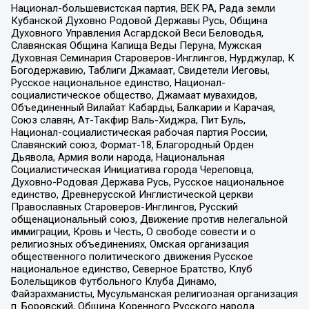
Национал-большевистская партия, ВЕК РА, Рада земли
Кубанской Духовно Родовой Державы Русь, Община
Духовного Управления Асгардской Веси Беловодья,
Славянская Община Капища Веды Перуна, Мужская
Духовная Семинария Староверов-Инглингов, Нурджулар, К
Богодержавию, Таблиги Джамаат, Свидетели Иеговы,
Русское национальное единство, Национал-
социалистическое общество, Джамаат мувахидов,
Объединенный Вилайат Кабарды, Балкарии и Карачая,
Союз славян, Ат-Такфир Валь-Хиджра, Пит Буль,
Национал-социалистическая рабочая партия России,
Славянский союз, Формат-18, Благородный Орден
Дьявола, Армия воли народа, Национальная
Социалистическая Инициатива города Череповца,
Духовно-Родовая Держава Русь, Русское национальное
единство, Древнерусской Инглистической церкви
Православных Староверов-Инглингов, Русский
общенациональный союз, Движение против нелегальной
иммиграции, Кровь и Честь, О свободе совести и о
религиозных объединениях, Омская организация
общественного политического движения Русское
национальное единство, Северное Братство, Клуб
Болельщиков Футбольного Клуба Динамо,
Файзрахманисты, Мусульманская религиозная организация
п. Боровский, Община Коренного Русского народа