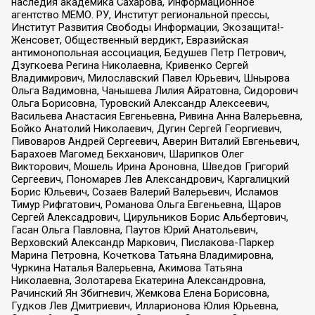
наследия академика Сахарова, Информационное
агентство МЕМО. РУ, Институт региональной прессы,
Институт Развития Свободы Информации, Экозащита!-
Женсовет, Общественный вердикт, Евразийская
антимонопольная ассоциация, Бедушев Петр Петрович,
Дзугкоева Регина Николаевна, Кривенко Сергей
Владимирович, Милославский Павел Юрьевич, Шнырова
Ольга Вадимовна, Чанышева Лилия Айратовна, Сидорович
Ольга Борисовна, Туровский Александр Алексеевич,
Васильева Анастасия Евгеньевна, Ривина Анна Валерьевна,
Бойко Анатолий Николаевич, Дугин Сергей Георгиевич,
Пивоваров Андрей Сергеевич, Аверин Виталий Евгеньевич,
Барахоев Магомед Бекханович, Шарипков Олег
Викторович, Мошель Ирина Ароновна, Шведов Григорий
Сергеевич, Пономарев Лев Александрович, Каргалицкий
Борис Юльевич, Созаев Валерий Валерьевич, Исламов
Тимур Рифгатович, Романова Ольга Евгеньевна, Щаров
Сергей Алексадрович, Цирульников Борис Альбертович,
Гасан Ольга Павловна, Паутов Юрий Анатольевич,
Верховский Александр Маркович, Пислакова-Паркер
Марина Петровна, Кочеткова Татьяна Владимировна,
Чуркина Наталья Валерьевна, Акимова Татьяна
Николаевна, Золотарева Екатерина Александровна,
Рачинский Ян Збигневич, Жемкова Елена Борисовна,
Гудков Лев Дмитриевич, Илларионова Юлия Юрьевна,