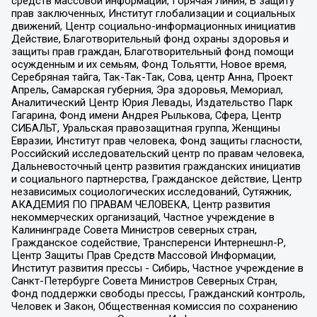
средств массовой информации, Горячая Линия, В защиту
прав заключенных, Институт глобализации и социальных
движений, Центр социально-информационных инициатив
Действие, Благотворительный фонд охраны здоровья и
защиты прав граждан, Благотворительный фонд помощи
осужденным и их семьям, Фонд Тольятти, Новое время,
Серебряная тайга, Так-Так-Так, Сова, центр Анна, Проект
Апрель, Самарская губерния, Эра здоровья, Мемориал,
Аналитический Центр Юрия Левады, Издательство Парк
Гагарина, Фонд имени Андрея Рылькова, Сфера, Центр
СИБАЛЬТ, Уральская правозащитная группа, Женщины
Евразии, Институт прав человека, Фонд защиты гласности,
Российский исследовательский центр по правам человека,
Дальневосточный центр развития гражданских инициатив
и социального партнерства, Гражданское действие, Центр
независимых социологических исследований, Сутяжник,
АКАДЕМИЯ ПО ПРАВАМ ЧЕЛОВЕКА, Центр развития
некоммерческих организаций, Частное учреждение в
Калининграде Совета Министров северных стран,
Гражданское содействие, Трансперенси Интернешнл-Р,
Центр Защиты Прав Средств Массовой Информации,
Институт развития прессы - Сибирь, Частное учреждение в
Санкт-Петербурге Совета Министров Северных Стран,
Фонд поддержки свободы прессы, Гражданский контроль,
Человек и Закон, Общественная комиссия по сохранению