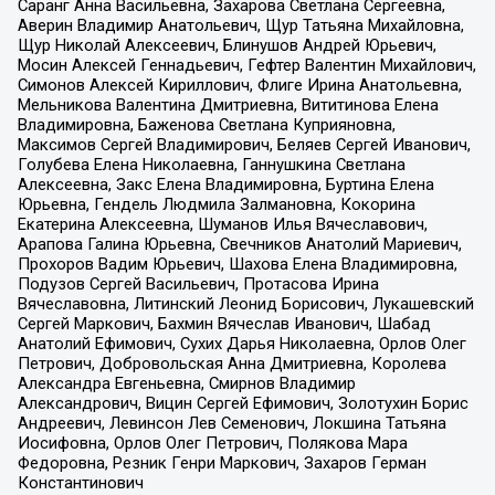
Саранг Анна Васильевна, Захарова Светлана Сергеевна,
Аверин Владимир Анатольевич, Щур Татьяна Михайловна,
Щур Николай Алексеевич, Блинушов Андрей Юрьевич,
Мосин Алексей Геннадьевич, Гефтер Валентин Михайлович,
Симонов Алексей Кириллович, Флиге Ирина Анатольевна,
Мельникова Валентина Дмитриевна, Вититинова Елена
Владимировна, Баженова Светлана Куприяновна,
Максимов Сергей Владимирович, Беляев Сергей Иванович,
Голубева Елена Николаевна, Ганнушкина Светлана
Алексеевна, Закс Елена Владимировна, Буртина Елена
Юрьевна, Гендель Людмила Залмановна, Кокорина
Екатерина Алексеевна, Шуманов Илья Вячеславович,
Арапова Галина Юрьевна, Свечников Анатолий Мариевич,
Прохоров Вадим Юрьевич, Шахова Елена Владимировна,
Подузов Сергей Васильевич, Протасова Ирина
Вячеславовна, Литинский Леонид Борисович, Лукашевский
Сергей Маркович, Бахмин Вячеслав Иванович, Шабад
Анатолий Ефимович, Сухих Дарья Николаевна, Орлов Олег
Петрович, Добровольская Анна Дмитриевна, Королева
Александра Евгеньевна, Смирнов Владимир
Александрович, Вицин Сергей Ефимович, Золотухин Борис
Андреевич, Левинсон Лев Семенович, Локшина Татьяна
Иосифовна, Орлов Олег Петрович, Полякова Мара
Федоровна, Резник Генри Маркович, Захаров Герман
Константинович