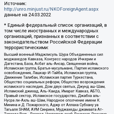
Источник:
http://unro.minjust.ru/NKOForeignAgent.aspx
данные на
24.03.2022
* Единый федеральный список организаций, в
том числе иностранных и международных
организаций, признанных в соответствии с
законодательством Российской Федерации
террористическими:
Высший военный Маджлисуль Шура Объединенных сил
моджахедов Кавказа, Конгресс народов Ичкерии и
Дагестана, База, Асбат аль-Ансар, Священная война,
Исламская группа, Братья-мусульмане, Партия исламского
освобождения, Лашкар-И-Тайба, Исламская группа,
Движение Талибан, Исламская партия Туркестана,
Общество социальных реформ, Общество возрождения
исламского наследия, Дом двух святых, Джунд аш-Шам,
Исламский джихад, Аль-Каида, Имарат Кавказ, АБТО,
Правый сектор, Исламское государство, Джабха аль-
Нусра ли-Ахль аш-Шам, Народное ополчение имени К.
Минина и Д. Пожарского, Аджр от Аллаха Субхану уа
Тагьаля SHAM, АУМ Синрике, Муджахеды джамаата Ат-