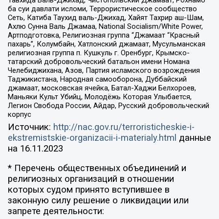
Тавхида Валь-Джихад, Чистопольский Джамаат, Рохнамо
ба суи давлати исломи, Террористическое сообщество
Сеть, Катиба Таухид валь-Джихад, Хайят Тахрир аш-Шам,
Ахлю Сунна Валь Джамаа, National Socialism/White Power,
Артподготовка, Религиозная группа “Джамаат “Красный
пахарь”, Колумбайн, Хатлонский джамаат, Мусульманская
религиозная группа п. Кушкуль г. Оренбург, Крымско-
татарский добровольческий батальон имени Номана
Челебиджихана, Азов, Партия исламского возрождения
Таджикистана, Народная самооборона, Дуббайский
джамаат, московская ячейка, Батал-Хаджи Белхороев,
Маньяки Культ Убийц, Молодёжь Которая Улыбается,
Легион Свобода России, Айдар, Русский добровольческий
корпус
Источник:
http://nac.gov.ru/terroristicheskie-i-
ekstremistskie-organizacii-i-materialy.html
данные
на
16.11.2023
* Перечень общественных объединений и
религиозных организаций в отношении
которых судом принято вступившее в
законную силу решение о ликвидации или
запрете деятельности: