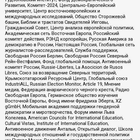
Развития, Комитет-2024, Центрально-Европейский
университет, Центр восточноевропейских и
международных исследований, Общество Сторожевой
башни, Библии и трактатов Свидетелей Иеговы,
Гражданский Совет, Центр анализа европейской политики,
Академическая сеть Восточная Европа, Российский
комитет действия, РЭНД корпорейшн, Русская Америка за
демократию в России, Настоящая Россия, Глобальная сеть
журналистов-расследователей, Служба поддержки,
Свободная Россия Берлин, Свободная Россия Северный
Рейн-Вестфалия, Фонд глобальной помощи, Антивоенный
комитет России, Russie-Libertes, La Asocicion de Rusos
Libres, Союз за возвращение Северных территорий,
Крымскотатарский Ресурсный Центр, Глобальный союз
IndustriALL, Russian Election Monitor, Article 19, Мнение
медиа, Федерация анархического черного креста, Радио
Свободная Европа, Германское общество изучения
Восточной Европы, Фонд имени Фридриха Эберта, XZ
gGmbH, Мобильная академия поддержки гендерной
демократии и миротворчества, Форум имени Льва
Копелева, American Councils for International Education,
Cultural Vistas, Institute of International Education,
Антивоенное движение Антальи, Открытый диалог, Школа
международных отношений и государственной политики