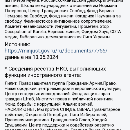
им Питера Мунка, Российско-канадский демократический
альянс, Школа международных отношений им Нормана
Патерсона, Центр Гражданских Свобод, Фонд Бориса
Немцова за Свободу, Фонд имени Фридриха Науманна за
свободу, Феминистское антивоенное сопротивление,
Комитет независимости Ингушетии, Прометей, Stop
Occupation of Karelia, Вернись живым, Фридом Хаус, СОТА
медиа, Либерально-демократическая Лига Украины
Источник:
https://minjust.gov.ru/ru/documents/7756/
данные на
13.05.2024
* Сведения реестра НКО, выполняющих
функции иностранного агента:
Лилит, Правозащитная группа Гражданин.Армия.Право,
Нижегородский центр немецкой и европейской культуры,
Центр гендерных исследований, Фонд защиты прав
граждан Штаб, Институт права и публичной политики,
Фонд борьбы с коррупцией, Альянс врачей,
НАСИЛИЮ.НЕТ, Мы против СПИДа, СВЕЧА, Гуманитарное
действие, Открытый Петербург, Лига Избирателей,
Правовая инициатива, Гражданский Союз, Хасдей
Ерушалаим, Центр поддержки и содействия развитию