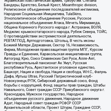
Украинская повстанческая армия, Тризуб им. Степана
Бандеры, Братство, Белый Крест, Misanthropic division,
Религиозное объединение последователей инглиизма,
Народная Социальная Инициатива, TulaSkins,
Этнополитическое объединение Русские, Русское
национальное объединение Атака, Мечеть Мирмамеда,
Община Коренного Русского народа г. Астрахани, ВОЛЯ,
Меджлис крымскотатарского народа, Рубеж Севера, ТОЙС,
О противодействии экстремистской деятельности,
РЕВТАТПОД, Артподготовка, Штольц, В честь иконы
Божией Матери Державная, Сектор 16, Независимость,
Фирма, Молодежная правозащитная группа МПГ, Курсом
Правды и Единения, Каракольская инициативная группа,
Автоград Крю, Союз Славянских Сил Руси, Алля-Аят,
Благотворительный пансионат Ак Умут, Русская
республика Русь, Арестантское уголовное единство,
Башкорт, Нация и свобода, Нация и свобода, W.H.С., Фалунь
Дафа, Иртыш Ultras, Русский Патриотический клуб-
Новокузнецк/РПК, Сибирский державный союз, Фонд
борьбы с коррупцией, Фонд защиты прав граждан, Штабы
Навального, Совет граждан СССР Прикубанского округа г.
Краснодара, Мужское государство, Народное
объединение русского движения, Народное движение
Адат, Народный совет граждан РСФСР СССР
Архангельской области, Проект Штурм, Граждане СССР,