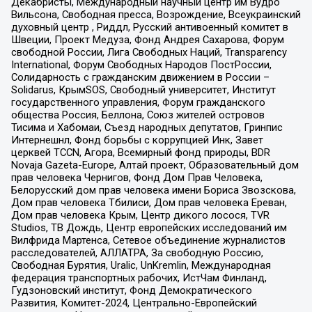
Декабристы, Международный научный центр им Вудро
Вильсона, Свободная пресса, Возрождение, Всеукраинский
духовный центр , Риддл, Русский антивоенный комитет в
Швеции, Проект Медуза, Фонд Андрея Сахарова, Форум
свободной России, Лига Свободных Наций, Transparеncy
International, Форум Свободных Народов ПостРоссии,
Солидарность с гражданским движением в России –
Solidarus, КрымSOS, Свободный университет, Институт
государственного управления, Форум гражданского
общества Россия, Беллона, Союз жителей островов
Тисима и Хабомаи, Съезд народных депутатов, Гринпис
Интернешнл, Фонд борьбы с коррупцией Инк, Завет
церквей TCCN, Агора, Всемирный фонд природы, BDR
Novaja Gazeta-Europe, Алтай проект, Образовательный дом
прав человека Чернигов, Фонд Дом Прав Человека,
Белорусский дом прав человека имени Бориса Звозскова,
Дом прав человека Тбилиси, Дом прав человека Ереван,
Дом прав человека Крым, Центр дикого лосося, TVR
Studios, ТВ Дождь, Центр европейских исследований им
Вилфрида Мартенса, Сетевое объединение журналистов
расследователей, АЛЛАТРА, За свободную Россию,
Свободная Бурятия, Uralic, UnKremlin, Международная
федерация транспортных рабочих, ИстЧам Финланд,
Гудзоновский институт, Фонд Демократического
Развития, Комитет-2024, Центрально-Европейский