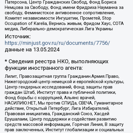
Патерсона, Центр Гражданских Свобод, Фонд Бориса
Немцова за Свободу, Фонд имени Фридриха Науманна за
свободу, Феминистское антивоенное сопротивление,
Комитет независимости Ингушетии, Прометей, Stop
Occupation of Karelia, Вернись живым, Фридом Хаус, СОТА
медиа, Либерально-демократическая Лига Украины
Источник:
https://minjust.gov.ru/ru/documents/7756/
данные на
13.05.2024
* Сведения реестра НКО, выполняющих
функции иностранного агента:
Лилит, Правозащитная группа Гражданин.Армия.Право,
Нижегородский центр немецкой и европейской культуры,
Центр гендерных исследований, Фонд защиты прав
граждан Штаб, Институт права и публичной политики,
Фонд борьбы с коррупцией, Альянс врачей,
НАСИЛИЮ.НЕТ, Мы против СПИДа, СВЕЧА, Гуманитарное
действие, Открытый Петербург, Лига Избирателей,
Правовая инициатива, Гражданский Союз, Хасдей
Ерушалаим, Центр поддержки и содействия развитию
средств массовой информации, Горячая Линия, В защиту
прав заключенных, Институт глобализации и социальных