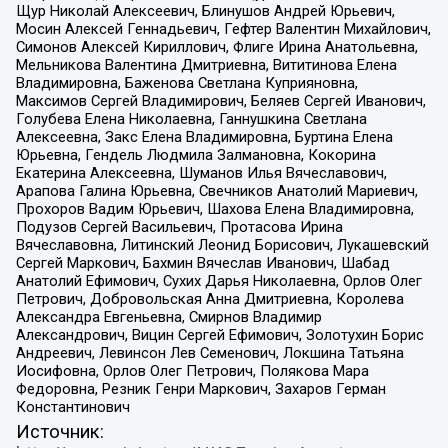
Щур Николай Алексеевич, Блинушов Андрей Юрьевич,
Мосин Алексей Геннадьевич, Гефтер Валентин Михайлович,
Симонов Алексей Кириллович, Флиге Ирина Анатольевна,
Мельникова Валентина Дмитриевна, Вититинова Елена
Владимировна, Баженова Светлана Куприяновна,
Максимов Сергей Владимирович, Беляев Сергей Иванович,
Голубева Елена Николаевна, Ганнушкина Светлана
Алексеевна, Закс Елена Владимировна, Буртина Елена
Юрьевна, Гендель Людмила Залмановна, Кокорина
Екатерина Алексеевна, Шуманов Илья Вячеславович,
Арапова Галина Юрьевна, Свечников Анатолий Мариевич,
Прохоров Вадим Юрьевич, Шахова Елена Владимировна,
Подузов Сергей Васильевич, Протасова Ирина
Вячеславовна, Литинский Леонид Борисович, Лукашевский
Сергей Маркович, Бахмин Вячеслав Иванович, Шабад
Анатолий Ефимович, Сухих Дарья Николаевна, Орлов Олег
Петрович, Добровольская Анна Дмитриевна, Королева
Александра Евгеньевна, Смирнов Владимир
Александрович, Вицин Сергей Ефимович, Золотухин Борис
Андреевич, Левинсон Лев Семенович, Локшина Татьяна
Иосифовна, Орлов Олег Петрович, Полякова Мара
Федоровна, Резник Генри Маркович, Захаров Герман
Константинович
Источник: