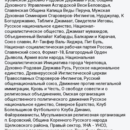
Духовного Управления Асгардской Веси Беловодья,
Славянская Община Капища Веды Перуна, Мужская
Духовная Семинария Староверов-Инглингов, Нурджулар, К
Богодержавию, Таблиги Джамаат, Свидетели Иеговы,
Русское национальное единство, Национал-
социалистическое общество, Джамаат мувахидов,
Объединенный Вилайат Кабарды, Балкарии и Карачая,
Союз славян, Ат-Такфир Валь-Хиджра, Пит Буль,
Национал-социалистическая рабочая партия России,
Славянский союз, Формат-18, Благородный Орден
Дьявола, Армия воли народа, Национальная
Социалистическая Инициатива города Череповца,
Духовно-Родовая Держава Русь, Русское национальное
единство, Древнерусской Инглистической церкви
Православных Староверов-Инглингов, Русский
общенациональный союз, Движение против нелегальной
иммиграции, Кровь и Честь, О свободе совести и о
религиозных объединениях, Омская организация
общественного политического движения Русское
национальное единство, Северное Братство, Клуб
Болельщиков Футбольного Клуба Динамо,
Файзрахманисты, Мусульманская религиозная организация
п. Боровский, Община Коренного Русского народа
Щелковского района, Правый сектор, УНА - УНСО,