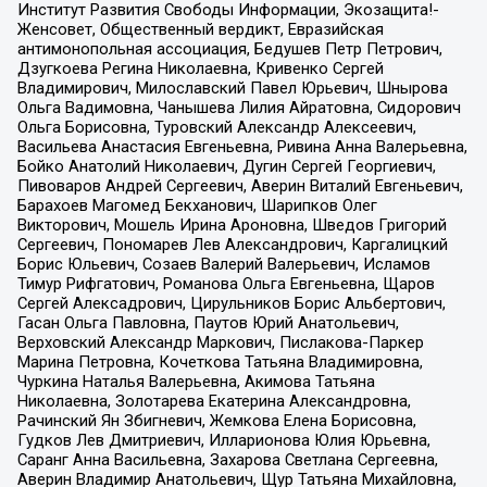
Институт Развития Свободы Информации, Экозащита!-
Женсовет, Общественный вердикт, Евразийская
антимонопольная ассоциация, Бедушев Петр Петрович,
Дзугкоева Регина Николаевна, Кривенко Сергей
Владимирович, Милославский Павел Юрьевич, Шнырова
Ольга Вадимовна, Чанышева Лилия Айратовна, Сидорович
Ольга Борисовна, Туровский Александр Алексеевич,
Васильева Анастасия Евгеньевна, Ривина Анна Валерьевна,
Бойко Анатолий Николаевич, Дугин Сергей Георгиевич,
Пивоваров Андрей Сергеевич, Аверин Виталий Евгеньевич,
Барахоев Магомед Бекханович, Шарипков Олег
Викторович, Мошель Ирина Ароновна, Шведов Григорий
Сергеевич, Пономарев Лев Александрович, Каргалицкий
Борис Юльевич, Созаев Валерий Валерьевич, Исламов
Тимур Рифгатович, Романова Ольга Евгеньевна, Щаров
Сергей Алексадрович, Цирульников Борис Альбертович,
Гасан Ольга Павловна, Паутов Юрий Анатольевич,
Верховский Александр Маркович, Пислакова-Паркер
Марина Петровна, Кочеткова Татьяна Владимировна,
Чуркина Наталья Валерьевна, Акимова Татьяна
Николаевна, Золотарева Екатерина Александровна,
Рачинский Ян Збигневич, Жемкова Елена Борисовна,
Гудков Лев Дмитриевич, Илларионова Юлия Юрьевна,
Саранг Анна Васильевна, Захарова Светлана Сергеевна,
Аверин Владимир Анатольевич, Щур Татьяна Михайловна,