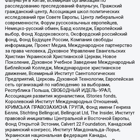
Фалуньгун в Китае, Всемирная организация по
расследованию преследований Фалуньгун, Пражский
гражданский центр, Ассоциация школ политических
исследований при Совете Европы, Центр либеральной
современности, Форум русскоязычных европейцев,
Немецко-русский обмен, Бард колледж, Европейский
выбор, Фонд Ходорковского, Оксфордский российский
фонд, Фонд Будущее России, Компания свободы
информации, Проект Медиа, Международное партнерство
за права человека, Духовное Управление Евангельских
Христиан Украинской Христианской Церкви, Новое
Поколение, Духовное Учебное Заведение Международный
Библейский Колледж, Международное христианское
движение, Всемирный Институт Саентологических
Предприятий, Церковь Духовной Технологии, Европейская
сеть организаций по наблюдению за выборами,
Республика Польша, СВОБОДНЫЙ ИДЕЛЬ-УРАЛ,
Ассоциация развития журналистики, IStories fonds,
Королевский Институт Международных Отношений,
КРИМСЬКА ПРАВОЗАХИСНА ГРУПА, Фонд имени Генриха
Бёлля, Stichting Bellingcat, Bellingcat Ltd, The Insider, Институт
правовой инициативы Центральной и Восточной Европы,
Фонд Открытой Эстонии, Calvert 22 Foundation, Канадский
украинский конгресс, Институт Макдональда-Лорье,
Украинская национальная федерация Канады,