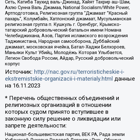
Сеть, Катиба Таухид валь-Джихад, Хайят Тахрир аш-Шам,
Ахлю Сунна Валь Джамаа, National Socialism/White Power,
Артподготовка, Религиозная группа “Джамаат “Красный
пахарь”, Колумбайн, Хатлонский джамаат, Мусульманская
религиозная группа п. Кушкуль г. Оренбург, Крымско-
татарский добровольческий батальон имени Номана
Челебиджихана, Азов, Партия исламского возрождения
Таджикистана, Народная самооборона, Дуббайский
джамаат, московская ячейка, Батал-Хаджи Белхороев,
Маньяки Культ Убийц, Молодёжь Которая Улыбается,
Легион Свобода России, Айдар, Русский добровольческий
корпус
Источник:
http://nac.gov.ru/terroristicheskie-i-
ekstremistskie-organizacii-i-materialy.html
данные
на
16.11.2023
* Перечень общественных объединений и
религиозных организаций в отношении
которых судом принято вступившее в
законную силу решение о ликвидации или
запрете деятельности:
Национал-большевистская партия, ВЕК РА, Рада земли
Кубанской Духовно Родовой Державы Русь, Община