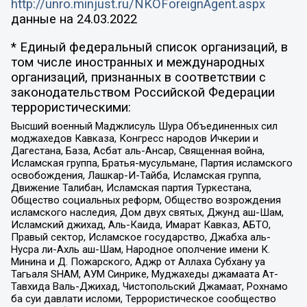
http://unro.minjust.ru/NKOForeignAgent.aspx
данные на
24.03.2022
* Единый федеральный список организаций, в
том числе иностранных и международных
организаций, признанных в соответствии с
законодательством Российской Федерации
террористическими:
Высший военный Маджлисуль Шура Объединенных сил
моджахедов Кавказа, Конгресс народов Ичкерии и
Дагестана, База, Асбат аль-Ансар, Священная война,
Исламская группа, Братья-мусульмане, Партия исламского
освобождения, Лашкар-И-Тайба, Исламская группа,
Движение Талибан, Исламская партия Туркестана,
Общество социальных реформ, Общество возрождения
исламского наследия, Дом двух святых, Джунд аш-Шам,
Исламский джихад, Аль-Каида, Имарат Кавказ, АБТО,
Правый сектор, Исламское государство, Джабха аль-
Нусра ли-Ахль аш-Шам, Народное ополчение имени К.
Минина и Д. Пожарского, Аджр от Аллаха Субхану уа
Тагьаля SHAM, АУМ Синрике, Муджахеды джамаата Ат-
Тавхида Валь-Джихад, Чистопольский Джамаат, Рохнамо
ба суи давлати исломи, Террористическое сообщество