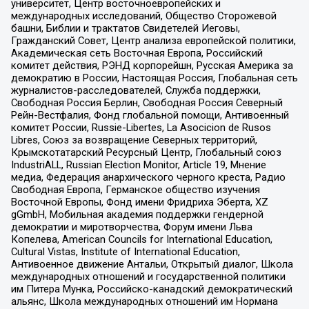
университет, Центр восточноевропейских и
международных исследований, Общество Сторожевой
башни, Библии и трактатов Свидетелей Иеговы,
Гражданский Совет, Центр анализа европейской политики,
Академическая сеть Восточная Европа, Российский
комитет действия, РЭНД корпорейшн, Русская Америка за
демократию в России, Настоящая Россия, Глобальная сеть
журналистов-расследователей, Служба поддержки,
Свободная Россия Берлин, Свободная Россия Северный
Рейн-Вестфалия, Фонд глобальной помощи, Антивоенный
комитет России, Russie-Libertes, La Asocicion de Rusos
Libres, Союз за возвращение Северных территорий,
Крымскотатарский Ресурсный Центр, Глобальный союз
IndustriALL, Russian Election Monitor, Article 19, Мнение
медиа, Федерация анархического черного креста, Радио
Свободная Европа, Германское общество изучения
Восточной Европы, Фонд имени Фридриха Эберта, XZ
gGmbH, Мобильная академия поддержки гендерной
демократии и миротворчества, Форум имени Льва
Копелева, American Councils for International Education,
Cultural Vistas, Institute of International Education,
Антивоенное движение Антальи, Открытый диалог, Школа
международных отношений и государственной политики
им Питера Мунка, Российско-канадский демократический
альянс, Школа международных отношений им Нормана