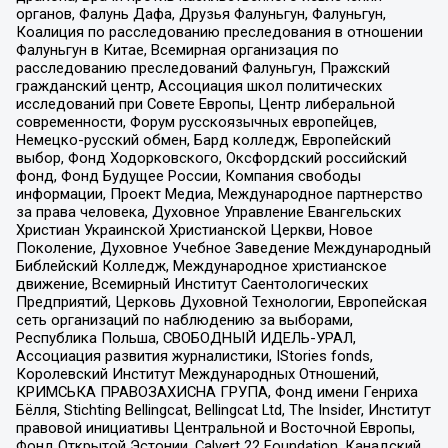
органов, Фалунь Дафа, Друзья Фалуньгун, Фалуньгун,
Коалиция по расследованию преследования в отношении
Фалуньгун в Китае, Всемирная организация по
расследованию преследований Фалуньгун, Пражский
гражданский центр, Ассоциация школ политических
исследований при Совете Европы, Центр либеральной
современности, Форум русскоязычных европейцев,
Немецко-русский обмен, Бард колледж, Европейский
выбор, Фонд Ходорковского, Оксфордский российский
фонд, Фонд Будущее России, Компания свободы
информации, Проект Медиа, Международное партнерство
за права человека, Духовное Управление Евангельских
Христиан Украинской Христианской Церкви, Новое
Поколение, Духовное Учебное Заведение Международный
Библейский Колледж, Международное христианское
движение, Всемирный Институт Саентологических
Предприятий, Церковь Духовной Технологии, Европейская
сеть организаций по наблюдению за выборами,
Республика Польша, СВОБОДНЫЙ ИДЕЛЬ-УРАЛ,
Ассоциация развития журналистики, IStories fonds,
Королевский Институт Международных Отношений,
КРИМСЬКА ПРАВОЗАХИСНА ГРУПА, Фонд имени Генриха
Бёлля, Stichting Bellingcat, Bellingcat Ltd, The Insider, Институт
правовой инициативы Центральной и Восточной Европы,
Фонд Открытой Эстонии, Calvert 22 Foundation, Канадский