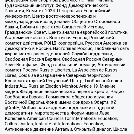
федерация транспортных рабочих, ИстЧам Финланд,
Гудзоновский институт, Фонд Демократического
Развития, Комитет-2024, Центрально-Европейский
университет, Центр восточноевропейских и
международных исследований, Общество Сторожевой
башни, Библии и трактатов Свидетелей Иеговы,
Гражданский Совет, Центр анализа европейской политики,
Академическая сеть Восточная Европа, Российский
комитет действия, РЭНД корпорейшн, Русская Америка за
демократию в России, Настоящая Россия, Глобальная сеть
журналистов-расследователей, Служба поддержки,
Свободная Россия Берлин, Свободная Россия Северный
Рейн-Вестфалия, Фонд глобальной помощи, Антивоенный
комитет России, Russie-Libertes, La Asocicion de Rusos
Libres, Союз за возвращение Северных территорий,
Крымскотатарский Ресурсный Центр, Глобальный союз
IndustriALL, Russian Election Monitor, Article 19, Мнение
медиа, Федерация анархического черного креста, Радио
Свободная Европа, Германское общество изучения
Восточной Европы, Фонд имени Фридриха Эберта, XZ
gGmbH, Мобильная академия поддержки гендерной
демократии и миротворчества, Форум имени Льва
Копелева, American Councils for International Education,
Cultural Vistas, Institute of International Education,
Антивоенное движение Антальи, Открытый диалог, Школа