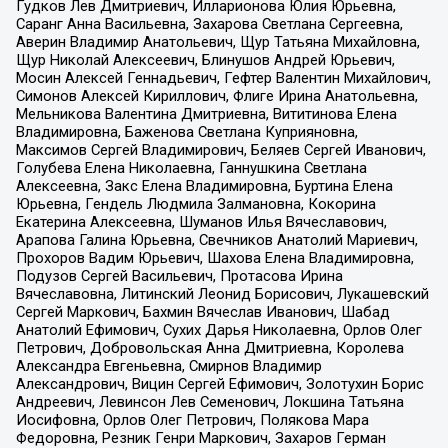
Гудков Лев Дмитриевич, Илларионова Юлия Юрьевна,
Саранг Анна Васильевна, Захарова Светлана Сергеевна,
Аверин Владимир Анатольевич, Щур Татьяна Михайловна,
Щур Николай Алексеевич, Блинушов Андрей Юрьевич,
Мосин Алексей Геннадьевич, Гефтер Валентин Михайлович,
Симонов Алексей Кириллович, Флиге Ирина Анатольевна,
Мельникова Валентина Дмитриевна, Вититинова Елена
Владимировна, Баженова Светлана Куприяновна,
Максимов Сергей Владимирович, Беляев Сергей Иванович,
Голубева Елена Николаевна, Ганнушкина Светлана
Алексеевна, Закс Елена Владимировна, Буртина Елена
Юрьевна, Гендель Людмила Залмановна, Кокорина
Екатерина Алексеевна, Шуманов Илья Вячеславович,
Арапова Галина Юрьевна, Свечников Анатолий Мариевич,
Прохоров Вадим Юрьевич, Шахова Елена Владимировна,
Подузов Сергей Васильевич, Протасова Ирина
Вячеславовна, Литинский Леонид Борисович, Лукашевский
Сергей Маркович, Бахмин Вячеслав Иванович, Шабад
Анатолий Ефимович, Сухих Дарья Николаевна, Орлов Олег
Петрович, Добровольская Анна Дмитриевна, Королева
Александра Евгеньевна, Смирнов Владимир
Александрович, Вицин Сергей Ефимович, Золотухин Борис
Андреевич, Левинсон Лев Семенович, Локшина Татьяна
Иосифовна, Орлов Олег Петрович, Полякова Мара
Федоровна, Резник Генри Маркович, Захаров Герман