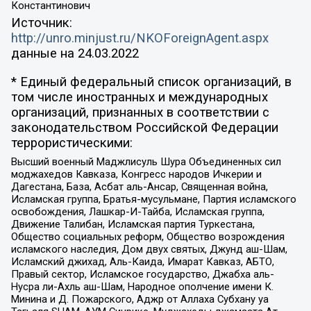
Константинович
Источник:
http://unro.minjust.ru/NKOForeignAgent.aspx
данные на
24.03.2022
* Единый федеральный список организаций, в
том числе иностранных и международных
организаций, признанных в соответствии с
законодательством Российской Федерации
террористическими:
Высший военный Маджлисуль Шура Объединенных сил
моджахедов Кавказа, Конгресс народов Ичкерии и
Дагестана, База, Асбат аль-Ансар, Священная война,
Исламская группа, Братья-мусульмане, Партия исламского
освобождения, Лашкар-И-Тайба, Исламская группа,
Движение Талибан, Исламская партия Туркестана,
Общество социальных реформ, Общество возрождения
исламского наследия, Дом двух святых, Джунд аш-Шам,
Исламский джихад, Аль-Каида, Имарат Кавказ, АБТО,
Правый сектор, Исламское государство, Джабха аль-
Нусра ли-Ахль аш-Шам, Народное ополчение имени К.
Минина и Д. Пожарского, Аджр от Аллаха Субхану уа