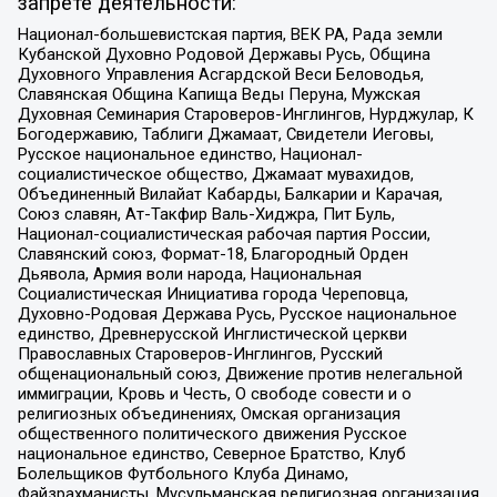
запрете деятельности:
Национал-большевистская партия, ВЕК РА, Рада земли
Кубанской Духовно Родовой Державы Русь, Община
Духовного Управления Асгардской Веси Беловодья,
Славянская Община Капища Веды Перуна, Мужская
Духовная Семинария Староверов-Инглингов, Нурджулар, К
Богодержавию, Таблиги Джамаат, Свидетели Иеговы,
Русское национальное единство, Национал-
социалистическое общество, Джамаат мувахидов,
Объединенный Вилайат Кабарды, Балкарии и Карачая,
Союз славян, Ат-Такфир Валь-Хиджра, Пит Буль,
Национал-социалистическая рабочая партия России,
Славянский союз, Формат-18, Благородный Орден
Дьявола, Армия воли народа, Национальная
Социалистическая Инициатива города Череповца,
Духовно-Родовая Держава Русь, Русское национальное
единство, Древнерусской Инглистической церкви
Православных Староверов-Инглингов, Русский
общенациональный союз, Движение против нелегальной
иммиграции, Кровь и Честь, О свободе совести и о
религиозных объединениях, Омская организация
общественного политического движения Русское
национальное единство, Северное Братство, Клуб
Болельщиков Футбольного Клуба Динамо,
Файзрахманисты, Мусульманская религиозная организация