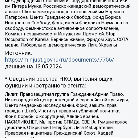
международных отношений и государственной политики
им Питера Мунка, Российско-канадский демократический
альянс, Школа международных отношений им Нормана
Патерсона, Центр Гражданских Свобод, Фонд Бориса
Немцова за Свободу, Фонд имени Фридриха Науманна за
свободу, Феминистское антивоенное сопротивление,
Комитет независимости Ингушетии, Прометей, Stop
Occupation of Karelia, Вернись живым, Фридом Хаус, СОТА
медиа, Либерально-демократическая Лига Украины
Источник:
https://minjust.gov.ru/ru/documents/7756/
данные на
13.05.2024
* Сведения реестра НКО, выполняющих
функции иностранного агента:
Лилит, Правозащитная группа Гражданин.Армия.Право,
Нижегородский центр немецкой и европейской культуры,
Центр гендерных исследований, Фонд защиты прав
граждан Штаб, Институт права и публичной политики,
Фонд борьбы с коррупцией, Альянс врачей,
НАСИЛИЮ.НЕТ, Мы против СПИДа, СВЕЧА, Гуманитарное
действие, Открытый Петербург, Лига Избирателей,
Правовая инициатива, Гражданский Союз, Хасдей