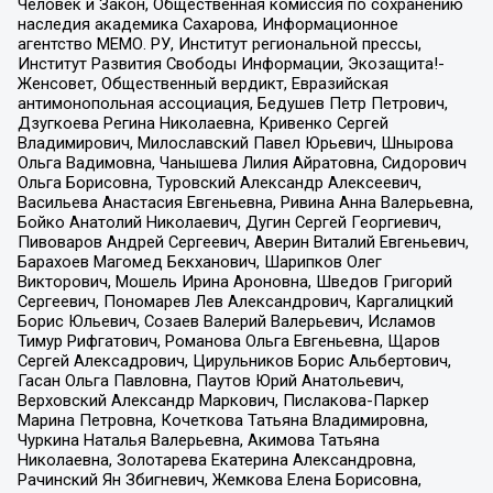
Человек и Закон, Общественная комиссия по сохранению
наследия академика Сахарова, Информационное
агентство МЕМО. РУ, Институт региональной прессы,
Институт Развития Свободы Информации, Экозащита!-
Женсовет, Общественный вердикт, Евразийская
антимонопольная ассоциация, Бедушев Петр Петрович,
Дзугкоева Регина Николаевна, Кривенко Сергей
Владимирович, Милославский Павел Юрьевич, Шнырова
Ольга Вадимовна, Чанышева Лилия Айратовна, Сидорович
Ольга Борисовна, Туровский Александр Алексеевич,
Васильева Анастасия Евгеньевна, Ривина Анна Валерьевна,
Бойко Анатолий Николаевич, Дугин Сергей Георгиевич,
Пивоваров Андрей Сергеевич, Аверин Виталий Евгеньевич,
Барахоев Магомед Бекханович, Шарипков Олег
Викторович, Мошель Ирина Ароновна, Шведов Григорий
Сергеевич, Пономарев Лев Александрович, Каргалицкий
Борис Юльевич, Созаев Валерий Валерьевич, Исламов
Тимур Рифгатович, Романова Ольга Евгеньевна, Щаров
Сергей Алексадрович, Цирульников Борис Альбертович,
Гасан Ольга Павловна, Паутов Юрий Анатольевич,
Верховский Александр Маркович, Пислакова-Паркер
Марина Петровна, Кочеткова Татьяна Владимировна,
Чуркина Наталья Валерьевна, Акимова Татьяна
Николаевна, Золотарева Екатерина Александровна,
Рачинский Ян Збигневич, Жемкова Елена Борисовна,