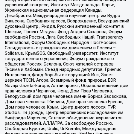
украинский конгресс, Институт Макдональда-Лорье,
Украинская национальная федерация Канады,
Декабристы, Международный научный центр им Вудро
Вильсона, Свободная пресса, Возрождение, Всеукраинский
духовный центр , Риддл, Русский антивоенный комитет в
Швеции, Проект Медуза, Фонд Андрея Сахарова, Форум
свободной России, Лига Свободных Наций, Transparеncy
International, Форум Свободных Народов ПостРоссии,
Солидарность с гражданским движением в России –
Solidarus, КрымSOS, Свободный университет, Институт
государственного управления, Форум гражданского
общества Россия, Беллона, Союз жителей островов
Тисима и Хабомаи, Съезд народных депутатов, Гринпис
Интернешнл, Фонд борьбы с коррупцией Инк, Завет
церквей TCCN, Агора, Всемирный фонд природы, BDR
Novaja Gazeta-Europe, Алтай проект, Образовательный дом
прав человека Чернигов, Фонд Дом Прав Человека,
Белорусский дом прав человека имени Бориса Звозскова,
Дом прав человека Тбилиси, Дом прав человека Ереван,
Дом прав человека Крым, Центр дикого лосося, TVR
Studios, ТВ Дождь, Центр европейских исследований им
Вилфрида Мартенса, Сетевое объединение журналистов
расследователей, АЛЛАТРА, За свободную Россию,
Свободная Бурятия, Uralic, UnKremlin, Международная