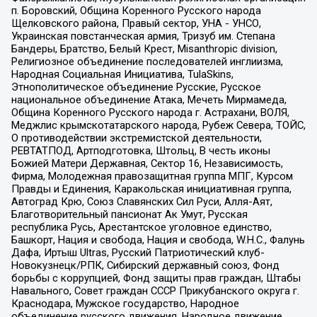
п. Боровский, Община Коренного Русского народа
Щелковского района, Правый сектор, УНА - УНСО,
Украинская повстанческая армия, Тризуб им. Степана
Бандеры, Братство, Белый Крест, Misanthropic division,
Религиозное объединение последователей инглиизма,
Народная Социальная Инициатива, TulaSkins,
Этнополитическое объединение Русские, Русское
национальное объединение Атака, Мечеть Мирмамеда,
Община Коренного Русского народа г. Астрахани, ВОЛЯ,
Меджлис крымскотатарского народа, Рубеж Севера, ТОЙС,
О противодействии экстремистской деятельности,
РЕВТАТПОД, Артподготовка, Штольц, В честь иконы
Божией Матери Державная, Сектор 16, Независимость,
Фирма, Молодежная правозащитная группа МПГ, Курсом
Правды и Единения, Каракольская инициативная группа,
Автоград Крю, Союз Славянских Сил Руси, Алля-Аят,
Благотворительный пансионат Ак Умут, Русская
республика Русь, Арестантское уголовное единство,
Башкорт, Нация и свобода, Нация и свобода, W.H.С., Фалунь
Дафа, Иртыш Ultras, Русский Патриотический клуб-
Новокузнецк/РПК, Сибирский державный союз, Фонд
борьбы с коррупцией, Фонд защиты прав граждан, Штабы
Навального, Совет граждан СССР Прикубанского округа г.
Краснодара, Мужское государство, Народное
объединение русского движения, Народное движение