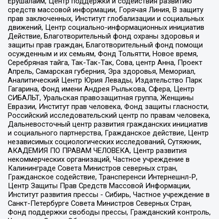
Ерушалаим, Центр поддержки и содействия развитию
средств массовой информации, Горячая Линия, В защиту
прав заключенных, Институт глобализации и социальных
движений, Центр социально-информационных инициатив
Действие, Благотворительный фонд охраны здоровья и
защиты прав граждан, Благотворительный фонд помощи
осужденным и их семьям, Фонд Тольятти, Новое время,
Серебряная тайга, Так-Так-Так, Сова, центр Анна, Проект
Апрель, Самарская губерния, Эра здоровья, Мемориал,
Аналитический Центр Юрия Левады, Издательство Парк
Гагарина, Фонд имени Андрея Рылькова, Сфера, Центр
СИБАЛЬТ, Уральская правозащитная группа, Женщины
Евразии, Институт прав человека, Фонд защиты гласности,
Российский исследовательский центр по правам человека,
Дальневосточный центр развития гражданских инициатив
и социального партнерства, Гражданское действие, Центр
независимых социологических исследований, Сутяжник,
АКАДЕМИЯ ПО ПРАВАМ ЧЕЛОВЕКА, Центр развития
некоммерческих организаций, Частное учреждение в
Калининграде Совета Министров северных стран,
Гражданское содействие, Трансперенси Интернешнл-Р,
Центр Защиты Прав Средств Массовой Информации,
Институт развития прессы - Сибирь, Частное учреждение в
Санкт-Петербурге Совета Министров Северных Стран,
Фонд поддержки свободы прессы, Гражданский контроль,