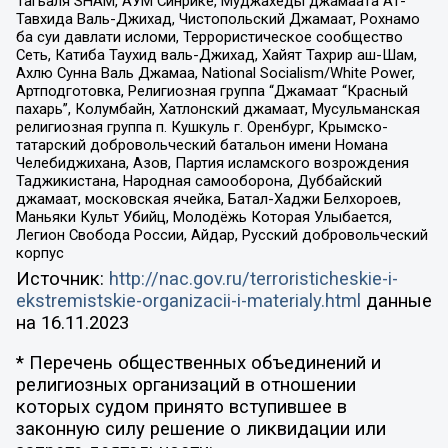
Тагьаля SHAM, АУМ Синрике, Муджахеды джамаата Ат-
Тавхида Валь-Джихад, Чистопольский Джамаат, Рохнамо
ба суи давлати исломи, Террористическое сообщество
Сеть, Катиба Таухид валь-Джихад, Хайят Тахрир аш-Шам,
Ахлю Сунна Валь Джамаа, National Socialism/White Power,
Артподготовка, Религиозная группа “Джамаат “Красный
пахарь”, Колумбайн, Хатлонский джамаат, Мусульманская
религиозная группа п. Кушкуль г. Оренбург, Крымско-
татарский добровольческий батальон имени Номана
Челебиджихана, Азов, Партия исламского возрождения
Таджикистана, Народная самооборона, Дуббайский
джамаат, московская ячейка, Батал-Хаджи Белхороев,
Маньяки Культ Убийц, Молодёжь Которая Улыбается,
Легион Свобода России, Айдар, Русский добровольческий
корпус
Источник:
http://nac.gov.ru/terroristicheskie-i-
ekstremistskie-organizacii-i-materialy.html
данные
на
16.11.2023
* Перечень общественных объединений и
религиозных организаций в отношении
которых судом принято вступившее в
законную силу решение о ликвидации или