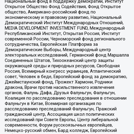
Национальный фонд в поддержку демократии, Институт
Открытое Общество Фонд Содействия, Фонд Открытое
общество, Американо-российский фонд по
экономическому и правовому развитию, Национальный
Демократический Институт Международных Отношений,
MEDIA DEVELOPMENT INVESTMENT FUND, Международный
Республиканский Институт, Открытая Россия, Институт
современной России, Черноморский фонд регионального
сотрудничества, Европейская Платформа за
Демократические Выборы, Международный центр
электоральных исследований, Германский фонд Маршалла
Соединенных Штатов, Тихоокеанский центр защиты
окружающей среды и природных ресурсов, Свободная
Россия, Всемирный конгресс украинцев, Атлантический
совет, Человек в беде, Европейский фонд за демократию,
Джеймстаунский фонд, Прожект Хармони, Родники
дракона, Врачи против насильственного извлечения
органов, Фалунь Дафа, Друзья Фалуньгун, Фалуньгун,
Коалиция по расследованию преследования в отношении
Фалуньгун в Китае, Всемирная организация по
расследованию преследований Фалуньгун, Пражский
гражданский центр, Ассоциация школ политических
исследований при Совете Европы, Центр либеральной
современности, Форум русскоязычных европейцев,
Немецко-русский обмен, Бард колледж, Европейский