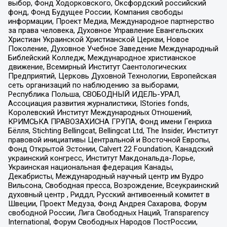
выбор, Фонд Ходорковского, Оксфордский российский
фонд, Фонд Будущее России, Компания свободы
информации, Проект Медиа, Международное партнерство
за права человека, Духовное Управление Евангельских
Христиан Украинской Христианской Церкви, Новое
Поколение, Духовное Учебное Заведение Международный
Библейский Колледж, Международное христианское
движение, Всемирный Институт Саентологических
Предприятий, Церковь Духовной Технологии, Европейская
сеть организаций по наблюдению за выборами,
Республика Польша, СВОБОДНЫЙ ИДЕЛЬ-УРАЛ,
Ассоциация развития журналистики, IStories fonds,
Королевский Институт Международных Отношений,
КРИМСЬКА ПРАВОЗАХИСНА ГРУПА, Фонд имени Генриха
Бёлля, Stichting Bellingcat, Bellingcat Ltd, The Insider, Институт
правовой инициативы Центральной и Восточной Европы,
Фонд Открытой Эстонии, Calvert 22 Foundation, Канадский
украинский конгресс, Институт Макдональда-Лорье,
Украинская национальная федерация Канады,
Декабристы, Международный научный центр им Вудро
Вильсона, Свободная пресса, Возрождение, Всеукраинский
духовный центр , Риддл, Русский антивоенный комитет в
Швеции, Проект Медуза, Фонд Андрея Сахарова, Форум
свободной России, Лига Свободных Наций, Transparеncy
International, Форум Свободных Народов ПостРоссии,