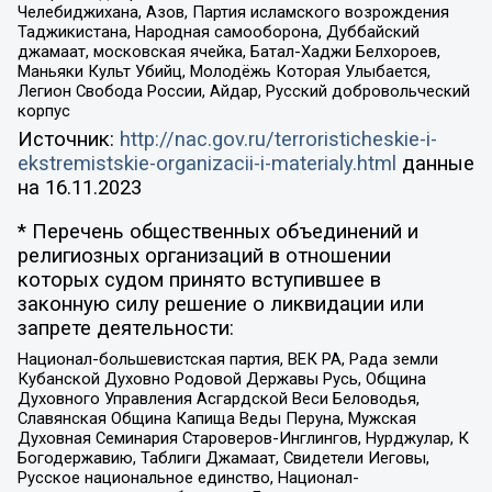
Челебиджихана, Азов, Партия исламского возрождения
Таджикистана, Народная самооборона, Дуббайский
джамаат, московская ячейка, Батал-Хаджи Белхороев,
Маньяки Культ Убийц, Молодёжь Которая Улыбается,
Легион Свобода России, Айдар, Русский добровольческий
корпус
Источник:
http://nac.gov.ru/terroristicheskie-i-
ekstremistskie-organizacii-i-materialy.html
данные
на
16.11.2023
* Перечень общественных объединений и
религиозных организаций в отношении
которых судом принято вступившее в
законную силу решение о ликвидации или
запрете деятельности:
Национал-большевистская партия, ВЕК РА, Рада земли
Кубанской Духовно Родовой Державы Русь, Община
Духовного Управления Асгардской Веси Беловодья,
Славянская Община Капища Веды Перуна, Мужская
Духовная Семинария Староверов-Инглингов, Нурджулар, К
Богодержавию, Таблиги Джамаат, Свидетели Иеговы,
Русское национальное единство, Национал-