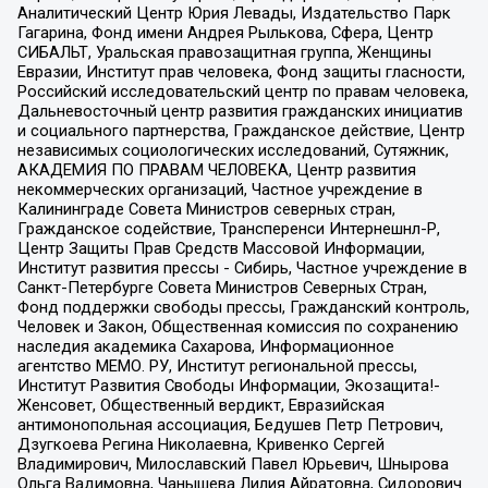
Аналитический Центр Юрия Левады, Издательство Парк
Гагарина, Фонд имени Андрея Рылькова, Сфера, Центр
СИБАЛЬТ, Уральская правозащитная группа, Женщины
Евразии, Институт прав человека, Фонд защиты гласности,
Российский исследовательский центр по правам человека,
Дальневосточный центр развития гражданских инициатив
и социального партнерства, Гражданское действие, Центр
независимых социологических исследований, Сутяжник,
АКАДЕМИЯ ПО ПРАВАМ ЧЕЛОВЕКА, Центр развития
некоммерческих организаций, Частное учреждение в
Калининграде Совета Министров северных стран,
Гражданское содействие, Трансперенси Интернешнл-Р,
Центр Защиты Прав Средств Массовой Информации,
Институт развития прессы - Сибирь, Частное учреждение в
Санкт-Петербурге Совета Министров Северных Стран,
Фонд поддержки свободы прессы, Гражданский контроль,
Человек и Закон, Общественная комиссия по сохранению
наследия академика Сахарова, Информационное
агентство МЕМО. РУ, Институт региональной прессы,
Институт Развития Свободы Информации, Экозащита!-
Женсовет, Общественный вердикт, Евразийская
антимонопольная ассоциация, Бедушев Петр Петрович,
Дзугкоева Регина Николаевна, Кривенко Сергей
Владимирович, Милославский Павел Юрьевич, Шнырова
Ольга Вадимовна, Чанышева Лилия Айратовна, Сидорович