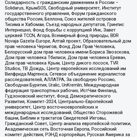
Солидарность с гражданским движением в России –
Solidarus, КрымSOS, Свободный университет, Институт
государственного управления, Форум гражданского
общества Россия, Беллона, Союз жителей островов
Тисима и Хабомаи, Съезд народных депутатов, Гринпис
Интернешнл, Фонд борьбы с коррупцией Инк, Завет
церквей TCCN, Агора, Всемирный фонд природы, BDR
Novaja Gazeta-Europe, Алтай проект, Образовательный дом
прав человека Чернигов, Фонд Дом Прав Человека,
Белорусский дом прав человека имени Бориса Звозскова,
Дом прав человека Тбилиси, Дом прав человека Ереван,
Дом прав человека Крым, Центр дикого лосося, TVR
Studios, ТВ Дождь, Центр европейских исследований им
Вилфрида Мартенса, Сетевое объединение журналистов
расследователей, АЛЛАТРА, За свободную Россию,
Свободная Бурятия, Uralic, UnKremlin, Международная
федерация транспортных рабочих, ИстЧам Финланд,
Гудзоновский институт, Фонд Демократического
Развития, Комитет-2024, Центрально-Европейский
университет, Центр восточноевропейских и
международных исследований, Общество Сторожевой
башни, Библии и трактатов Свидетелей Иеговы,
Гражданский Совет, Центр анализа европейской политики,
Академическая сеть Восточная Европа, Российский
комитет действия, РЭНД корпорейшн, Русская Америка за