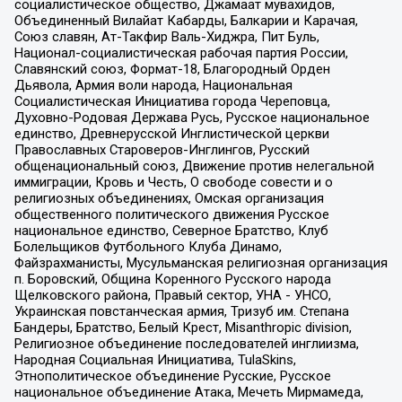
социалистическое общество, Джамаат мувахидов,
Объединенный Вилайат Кабарды, Балкарии и Карачая,
Союз славян, Ат-Такфир Валь-Хиджра, Пит Буль,
Национал-социалистическая рабочая партия России,
Славянский союз, Формат-18, Благородный Орден
Дьявола, Армия воли народа, Национальная
Социалистическая Инициатива города Череповца,
Духовно-Родовая Держава Русь, Русское национальное
единство, Древнерусской Инглистической церкви
Православных Староверов-Инглингов, Русский
общенациональный союз, Движение против нелегальной
иммиграции, Кровь и Честь, О свободе совести и о
религиозных объединениях, Омская организация
общественного политического движения Русское
национальное единство, Северное Братство, Клуб
Болельщиков Футбольного Клуба Динамо,
Файзрахманисты, Мусульманская религиозная организация
п. Боровский, Община Коренного Русского народа
Щелковского района, Правый сектор, УНА - УНСО,
Украинская повстанческая армия, Тризуб им. Степана
Бандеры, Братство, Белый Крест, Misanthropic division,
Религиозное объединение последователей инглиизма,
Народная Социальная Инициатива, TulaSkins,
Этнополитическое объединение Русские, Русское
национальное объединение Атака, Мечеть Мирмамеда,