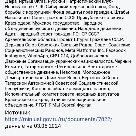
Дафа, Иртыш Ultras, Русский Патриотический клуб-
Новокузнецк/РПК, Сибирский державный союз, Фонд
борьбы с коррупцией, Фонд защиты прав граждан, Штабы
Навального, Совет граждан СССР Прикубанского округа г.
Краснодара, Мужское государство, Народное
объединение русского движения, Народное движение
Адат, Народный совет граждан РСФСР СССР
Архангельской области, Проект Штурм, Граждане СССР,
Держава Союз Советских Светлых Родов, Совет Советских
Социалистических Районов, Meta Platforms Inc, Facebook,
Instagram, WhatsApp, СИЧ-С14, Добровольческое
Движение Организации украинских националистов, Черный
Комитет, Татарстанское Региональное Всетатарское
общественное движение, Невоград, Молодежное
Демократическое Движение Весна, Верховный Совет
Татарской Автономной Советской Социалистической
Республики, Конгресс ойрат-калмыцкого народа,
Исполнительный комитет совета народных депутатов
Красноярского края, Этническое национальное
объединение, ЛГБТ, Я.МЫ Сергей Фургал
Источник:
https://minjust.gov.ru/ru/documents/7822/
данные на
03.05.2024