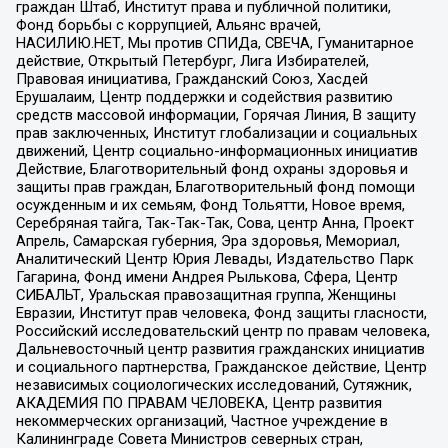
граждан Штаб, Институт права и публичной политики,
Фонд борьбы с коррупцией, Альянс врачей,
НАСИЛИЮ.НЕТ, Мы против СПИДа, СВЕЧА, Гуманитарное
действие, Открытый Петербург, Лига Избирателей,
Правовая инициатива, Гражданский Союз, Хасдей
Ерушалаим, Центр поддержки и содействия развитию
средств массовой информации, Горячая Линия, В защиту
прав заключенных, Институт глобализации и социальных
движений, Центр социально-информационных инициатив
Действие, Благотворительный фонд охраны здоровья и
защиты прав граждан, Благотворительный фонд помощи
осужденным и их семьям, Фонд Тольятти, Новое время,
Серебряная тайга, Так-Так-Так, Сова, центр Анна, Проект
Апрель, Самарская губерния, Эра здоровья, Мемориал,
Аналитический Центр Юрия Левады, Издательство Парк
Гагарина, Фонд имени Андрея Рылькова, Сфера, Центр
СИБАЛЬТ, Уральская правозащитная группа, Женщины
Евразии, Институт прав человека, Фонд защиты гласности,
Российский исследовательский центр по правам человека,
Дальневосточный центр развития гражданских инициатив
и социального партнерства, Гражданское действие, Центр
независимых социологических исследований, Сутяжник,
АКАДЕМИЯ ПО ПРАВАМ ЧЕЛОВЕКА, Центр развития
некоммерческих организаций, Частное учреждение в
Калининграде Совета Министров северных стран,