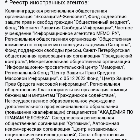
* Реестр иностранных агентов:
Калининградская региональная общественная организация "Экозащита!-Женсовет", Фонд содействия защите прав и свобод граждан "Общественный вердикт", Фонд "Институт Развития Свободы Информации", Частное учреждение "Информационное агентство МЕМО. РУ", Региональная общественная организация "Общественная комиссия по сохранению наследия академика Сахарова", Фонд поддержки свободы прессы, Санкт-Петербургская общественная правозащитная организация "Гражданский контроль", Межрегиональная общественная организация "Информационно-просветительский центр "Мемориал", Региональный Фонд "Центр Защиты Прав Средств Массовой Информации", с 05.12.2023 Фонд "Центр Защиты Прав Средств массовой информации", Региональная общественная благотворительная организация помощи беженцам и мигрантам "Гражданское содействие", Негосударственное образовательное учреждение дополнительного профессионального образования (повышение квалификации) специалистов "АКАДЕМИЯ ПО ПРАВАМ ЧЕЛОВЕКА", Свердловская региональная общественная организация "Сутяжник", Автономная некоммерческая организация "Центр независимых социологических исследований", Союз общественных объединений "Российский исследовательский центр по правам человека", Региональное общественное учреждение научно-информационный центр "МЕМОРИАЛ", Некоммерческая организация "Фонд защиты гласности", Автономная некоммерческая организация "Институт прав человека", Городская общественная организация "Екатеринбургское общество "МЕМОРИАЛ", Городская общественная организация "Рязанское историко-просветительское и правозащитное общество "Мемориал" (Рязанский Мемориал), Челябинский региональный орган общественной самодеятельности – женское общественное объединение "Женщины Евразии", Челябинский региональный орган общественной самодеятельности "Уральская правозащитная группа", Фонд содействия защите здоровья и социальной справедливости имени Андрея Рылькова, Автономная Некоммерческая Организация "Аналитический Центр Юрия Левады", Автономная некоммерческая организация социальной поддержки населения "Проект Апрель", Региональная общественная организация помощи женщинам и детям, находящимся в кризисной ситуации "Информационно-методический центр "Анна", Фонд содействия развитию массовых коммуникаций и правовому просвещению "Так-так-Так", Фонд содействия устойчивому развитию "Серебряная тайга", Свердловский региональный общественный фонд социальных проектов "Новое время", "Idel.Реалии", Кавказ.Реалии, Крым.Реалии, Телеканал Настоящее Время, Татаро-башкирская служба Радио Свобода (Azatliq Radiosi), Радио Свободная Европа/Радио Свобода (PCE/PC), "Сибирь.Реалии", "Фактограф", Благотворительный фонд помощи осужденным и их семьям, Автономная некоммерческая организация "Институт глобализации и социальных движений", Фонд "В защиту прав заключенных", Частное учреждение "Центр поддержки и содействия развитию средств массовой информации", Пензенский региональный общественный благотворительный фонд "Гражданский союз", "Север.Реалии", Некоммерческая организация Фонд "Правовая инициатива", Общество с ограниченной ответственностью "Радио Свободная Европа/Радио Свобода", Чешское информационное агентство "MEDIUM-ORIENT", Красноярская региональная общественная организация "Мы против СПИДа", Камалягин Денис Николаевич, Маркелов Сергей Евгеньевич, Пономарев Лев Александрович, Савицкая Людмила Алексеевна, Автономная некоммерческая организация "Центр по работе с проблемой насилия "НАСИЛИЮ.НЕТ", Межрегиональный профессиональный союз работников здравоохранения "Альянс врачей", Юридическое лицо, зарегистрированное в Латвийской Республике, SIA "Medusa Project" (регистрационный номер 40103797863, дата регистрации 10.06.2014), Некоммерческая организация "Фонд по борьбе с коррупцией", Автономная некоммерческая организация "Институт права и публичной политики", Баданин Роман Сергеевич, Гликин Максим Александрович, Железнова Мария Михайловна, Лукьянова Юлия Сергеевна, Маетная Елизавета Витальевна, Маняхин Петр Борисович, Чуракова Ольга Владимировна, Ярош Юлия Петровна, Юридическое лицо "The Insider SIA", зарегистрированное в Риге, Латвийская Республика (дата регистрации 26.06.2015), являющееся администратором доменного имени интернет-издания "The Insider SIA", https://theins.ru, Постернак Алексей Евгеньевич, Рубин Михаил Аркадьевич, Анин Роман Александрович, Юридическое лицо Istories fonds, зарегистрированное в Латвийской Республике (регистрационный номер 50008295751, дата регистрации 24.02.2020), Великовский Дмитрий Александрович, Долинина Ирина Николаевна, Мароховская Алеся Алексеевна, Шлейнов Роман Юрьевич, Шмагун Олеся Валентиновна, Общество с ограниченной ответственностью "Альтаир 2021", Общество с ограниченной ответственностью "Вега 2021", Общество с ограниченной ответственностью "Главный редактор 2021", Общество с ограниченной ответственностью "Ромашки монолит", Важенков Артем Валерьевич, Ивановская областная общественная организация "Центр гендерных исследований", Гурман Юрий Альбертович, Медиапроект "ОВД-Инфо", Егоров Владимир Владимирович, Жилинский Владимир Александрович, Общество с ограниченной ответственностью "ЗП", Иванова София Юрьевна, Карезина Инна Павловна, Кильтау Екатерина Викторовна, Петров Алексей Викторович, Пискунов Сергей Евгеньевич, Смирнов Сергей Сергеевич, Тихонов Михаил Сергеевич, Общество с ограниченной ответственностью "ЖУРНАЛИСТ-ИНОСТРАННЫЙ АГЕНТ", Арапова Галина Юрьевна, Вольтская Татьяна Анатольевна, Американская компания "Mason G.E.S. Anonymous Foundation" (США), являющаяся владельцем интернет-издания https://mnews.world/, Компания "Stichting Bellingcat", зарегистрированная в Нидерландах (дата регистрации 11.07.2018), Захаров Андрей Вячеславович, Клепиковская Екатерина Дмитриевна, Общество с ограниченной ответственностью "МЕМО", Перл Роман Александрович, Симонов Евгений Алексеевич, Соловьева Елена Анатольевна, Сотников Даниил Владимирович, Сурначева Елизавета Дмитриевна, Автономная некоммерческая организация по защите прав человека и информированию населения "Якутия – Наше Мнение", Общество с ограниченной ответственностью "Москоу диджитал медиа", с 26.01.2023 Общество с ограниченной ответственностью "Чайка Белые сады", Ветошкина Валерия Валерьевна, Заговора Максим Александрович, Межрегиональное общественное движение "Российская ЛГБТ - сеть", Оленичев Максим Владимирович, Павлов Иван Юрьевич, Скворцова Елена Сергеевна, Общество с ограниченной ответственностью "Как бы инагент", Кочетков Игорь Викторович, Общество с ограниченной ответственностью "Честные выборы", Еланчик Олег Александрович, Общество с ограниченной ответственностью "Нобелевский призыв", Гималова Регина Эмилевна, Григорьев Андрей Валерьевич, Григорьева Алина Александровна, Ассоциация по содействию защите прав призывников, альтернативнослужащих и военнослужащих "Правозащитная группа "Гражданин.Армия.Право", Хисамова Регина Фаритовна, Автономная некоммерческая организация по реализации социально-правовых программ "Лилит", Дальневосточное общественное движение "Маяк", Санкт-Петербургская ЛГБТ-инициативная группа "Выход", Инициативная группа ЛГБТ+ "Реверс", Алексеев Андрей Викторович, Бекбулатова Таисия Львовна, Беляев Иван Михайлович, Владыкина Елена Сергеевна, Гельман Марат Александрович, Никульшина Вероника Юрьевна, Толоконникова Надежда Андреевна, Шендерович Виктор Анатольевич, Общество с ограниченной ответственностью "Данное сообщение", Общество с ограниченной ответственностью Издательский дом "Новая глава", Айнбиндер Александра Александровна, Московский комьюнити-центр для ЛГБТ+инициатив, Благотворительный фонд развития филантропии, Deutsche Welle (Германия, Kurt-Schumacher-Strasse 3, 53113 Bonn), Борзунова Мария Михайловна, Воробьев Виктор Викторович, Голубева Анна Львовна, Константинова Алла Михайловна, Малкова Ирина Владимировна, Мурадов Мурад Абдулгалимович, Осетинская Елизавета Николаевна, Понасенков Евгений Николаевич, Ганапольский Матвей Юрьевич, Киселев Евгений Алексеевич, Борухович Ирина Григорьевна, Дремин Иван Тимофеевич, Дубровский Дмитрий Викторович, Красноярская региональная общественная организация поддержки и развития альтернативных образовательных технологий и межкультурных коммуникаций "ИНТЕРРА", Маяковская Екатерина Алексеевна, Фейгин Марк Захарович, Филимонов Андрей Викторович, Дзугкоева Регина Николаевна, Доброхотов Роман Александрович, Дудь Юрий Александрович, Елкин Сергей Владимирович, Кругликов Кирилл Игоревич, Сабунаева Мария Леонидовна, Семенов Алексей Владимирович, Шаинян Карен Багратович, Шульман Екатерина Михайловна, Асафьев Артур Валерьевич, Вахштайн Виктор Семенович, Венедиктов Алексей Алексеевич, Лушникова Екатерина Евгеньевна, Волков Леонид Михайлович, Невзоров Александр Глебович, Пархоменко Сергей Борисович, Сироткин Ярослав Николаевич, Кара-Мурза Владимир Владимирович, Баранова Наталья Владимировна, Гозман Леонид Яковлевич, Кагарлицкий Борис Юльевич, Климарев Михаил Валерьевич, Милов Владимир Станиславович, Автономная некоммерческая организация Краснодарский центр современного искусства "Типография", Моргенштерн Алишер Тагирович, Соболь Любовь Эдуардовна, Общество с ограниченной ответственностью "ЛИЗА НОРМ", Каспаров Гарри Кимович, Ходорковский Михаил Борисович, Общество с ограниченной ответственностью "Апрельские тезисы", Данилович Ирина Брониславовна, Кашин Олег Владимирович, Петров Николай Владимирович, Пивоваров Алексей Владимирович, Соколов Михаил Владимирович, Цветкова Юлия Владимировна, Чичваркин Евгений Александрович, Комитет против пыток/Команда против пыток, Общество с ограниченной ответственностью "Первый научный", Общество с ограниченной ответственностью "Вертолет и ко", Белоцерковская Вероника Борисовна, Кац Максим Евгеньевич, Лазарева Татьяна Юрьевна, Шаведдинов Руслан Табризович, Яшин Илья Валерьевич, Общество с ограниченной ответственностью "Иноагент ААВ", Алешковский Дмитрий Петрович, Альбац Евгения Марковна, Быков Дмитрий Львович, Галямина Юлия Евгеньевна, Лойко Сергей Леонидович, Мартынов Кирилл Константинович, Медведев Сергей Александрович, Крашенинников Федор Геннадиевич, Гордеева Катерина Вл