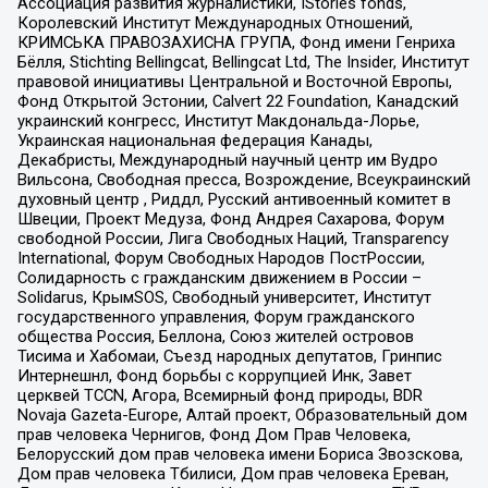
Ассоциация развития журналистики, IStories fonds,
Королевский Институт Международных Отношений,
КРИМСЬКА ПРАВОЗАХИСНА ГРУПА, Фонд имени Генриха
Бёлля, Stichting Bellingcat, Bellingcat Ltd, The Insider, Институт
правовой инициативы Центральной и Восточной Европы,
Фонд Открытой Эстонии, Calvert 22 Foundation, Канадский
украинский конгресс, Институт Макдональда-Лорье,
Украинская национальная федерация Канады,
Декабристы, Международный научный центр им Вудро
Вильсона, Свободная пресса, Возрождение, Всеукраинский
духовный центр , Риддл, Русский антивоенный комитет в
Швеции, Проект Медуза, Фонд Андрея Сахарова, Форум
свободной России, Лига Свободных Наций, Transparеncy
International, Форум Свободных Народов ПостРоссии,
Солидарность с гражданским движением в России –
Solidarus, КрымSOS, Свободный университет, Институт
государственного управления, Форум гражданского
общества Россия, Беллона, Союз жителей островов
Тисима и Хабомаи, Съезд народных депутатов, Гринпис
Интернешнл, Фонд борьбы с коррупцией Инк, Завет
церквей TCCN, Агора, Всемирный фонд природы, BDR
Novaja Gazeta-Europe, Алтай проект, Образовательный дом
прав человека Чернигов, Фонд Дом Прав Человека,
Белорусский дом прав человека имени Бориса Звозскова,
Дом прав человека Тбилиси, Дом прав человека Ереван,