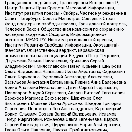
Гражданское содействие, Трансперенси Интернешнл-Р,
Центр Защиты Прав Средств Массовой Информации,
Институт развития прессы - Сибирь, Частное учреждение в
Санкт-Петербурге Совета Министров Северных Стран,
Фонд поддержки свободы прессы, Гражданский контроль,
Человек и Закон, Общественная комиссия по сохранению
наследия академика Сахарова, Информационное
агентство МЕМО. РУ, Институт региональной прессы,
Институт Развития Свободы Информации, Экозащита!-
Женсовет, Общественный вердикт, Евразийская
антимонопольная ассоциация, Бедушев Петр Петрович,
Дзугкоева Регина Николаевна, Кривенко Сергей
Владимирович, Милославский Павел Юрьевич, Шнырова
Ольга Вадимовна, Чанышева Лилия Айратовна, Сидорович
Ольга Борисовна, Туровский Александр Алексеевич,
Васильева Анастасия Евгеньевна, Ривина Анна Валерьевна,
Бойко Анатолий Николаевич, Дугин Сергей Георгиевич,
Пивоваров Андрей Сергеевич, Аверин Виталий Евгеньевич,
Барахоев Магомед Бекханович, Шарипков Олег
Викторович, Мошель Ирина Ароновна, Шведов Григорий
Сергеевич, Пономарев Лев Александрович, Каргалицкий
Борис Юльевич, Созаев Валерий Валерьевич, Исламов
Тимур Рифгатович, Романова Ольга Евгеньевна, Щаров
Сергей Алексадрович, Цирульников Борис Альбертович,
Гасан Ольга Павловна, Паутов Юрий Анатольевич,