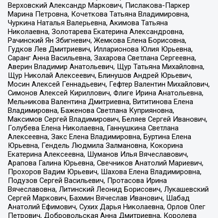
Верховский Александр Маркович, Пислакова-Паркер
Марина Петровна, Кочеткова Татьяна Владимировна,
Чуркина Наталья Валерьевна, Акимова Татьяна
Николаевна, Золотарева Екатерина Александровна,
Рачинский Ян Збигневич, Жемкова Елена Борисовна,
Гудков Лев Дмитриевич, Илларионова Юлия Юрьевна,
Саранг Анна Васильевна, Захарова Светлана Сергеевна,
Аверин Владимир Анатольевич, Щур Татьяна Михайловна,
Щур Николай Алексеевич, Блинушов Андрей Юрьевич,
Мосин Алексей Геннадьевич, Гефтер Валентин Михайлович,
Симонов Алексей Кириллович, Флиге Ирина Анатольевна,
Мельникова Валентина Дмитриевна, Вититинова Елена
Владимировна, Баженова Светлана Куприяновна,
Максимов Сергей Владимирович, Беляев Сергей Иванович,
Голубева Елена Николаевна, Ганнушкина Светлана
Алексеевна, Закс Елена Владимировна, Буртина Елена
Юрьевна, Гендель Людмила Залмановна, Кокорина
Екатерина Алексеевна, Шуманов Илья Вячеславович,
Арапова Галина Юрьевна, Свечников Анатолий Мариевич,
Прохоров Вадим Юрьевич, Шахова Елена Владимировна,
Подузов Сергей Васильевич, Протасова Ирина
Вячеславовна, Литинский Леонид Борисович, Лукашевский
Сергей Маркович, Бахмин Вячеслав Иванович, Шабад
Анатолий Ефимович, Сухих Дарья Николаевна, Орлов Олег
Петрович, Добровольская Анна Дмитриевна, Королева