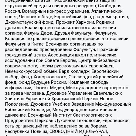
Соединенных Штатов, Тихоокеанский центр защиты
окружающей среды и природных ресурсов, Свободная
Россия, Всемирный конгресс украинцев, Атлантический
совет, Человек в беде, Европейский фонд за демократию,
Джеймстаунский фонд, Прожект Хармони, Родники
дракона, Врачи против насильственного извлечения
органов, Фалунь Дафа, Друзья Фалуньгун, Фалуньгун,
Коалиция по расследованию преследования в отношении
Фалуньгун в Китае, Всемирная организация по
расследованию преследований Фалуньгун, Пражский
гражданский центр, Ассоциация школ политических
исследований при Совете Европы, Центр либеральной
современности, Форум русскоязычных европейцев,
Немецко-русский обмен, Бард колледж, Европейский
выбор, Фонд Ходорковского, Оксфордский российский
фонд, Фонд Будущее России, Компания свободы
информации, Проект Медиа, Международное партнерство
за права человека, Духовное Управление Евангельских
Христиан Украинской Христианской Церкви, Новое
Поколение, Духовное Учебное Заведение Международный
Библейский Колледж, Международное христианское
движение, Всемирный Институт Саентологических
Предприятий, Церковь Духовной Технологии, Европейская
сеть организаций по наблюдению за выборами,
Республика Польша, СВОБОДНЫЙ ИДЕЛЬ-УРАЛ,