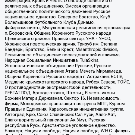
иммиграции, Кровь и Честь, О свободе совести и о
религиозных объединениях, Омская организация
общественного политического движения Русское
национальное единство, Северное Братство, Клуб
Болельщиков Футбольного Клуба Динамо,
Файзрахманисты, Мусульманская религиозная организация
п. Боровский, Община Коренного Русского народа
Щелковского района, Правый сектор, УНА - УНСО,
Украинская повстанческая армия, Тризуб им. Степана
Бандеры, Братство, Белый Крест, Misanthropic division,
Религиозное объединение последователей инглиизма,
Народная Социальная Инициатива, TulaSkins,
Этнополитическое объединение Русские, Русское
национальное объединение Атака, Мечеть Мирмамеда,
Община Коренного Русского народа г. Астрахани, ВОЛЯ,
Меджлис крымскотатарского народа, Рубеж Севера, ТОЙС,
О противодействии экстремистской деятельности,
РЕВТАТПОД, Артподготовка, Штольц, В честь иконы
Божией Матери Державная, Сектор 16, Независимость,
Фирма, Молодежная правозащитная группа МПГ, Курсом
Правды и Единения, Каракольская инициативная группа,
Автоград Крю, Союз Славянских Сил Руси, Алля-Аят,
Благотворительный пансионат Ак Умут, Русская
республика Русь, Арестантское уголовное единство,
Башкорт, Нация и свобода, Нация и свобода, W.H.С., Фалунь