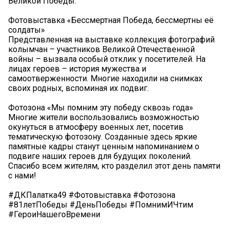
Великой Победы.
Фотовыставка «Бессмертная Победа, бессмертны её
солдаты»
Представленная на выставке коллекция фотографий
колымчан – участников Великой Отечественной
войны – вызвала особый отклик у посетителей. На
лицах героев – история мужества и
самоотверженности. Многие находили на снимках
своих родных, вспоминая их подвиг.
Фотозона «Мы помним эту победу сквозь года»
Многие жители воспользовались возможностью
окунуться в атмосферу военных лет, посетив
тематическую фотозону. Созданные здесь яркие
памятные кадры станут ценным напоминанием о
подвиге наших героев для будущих поколений.
Спасибо всем жителям, кто разделил этот день памяти
с нами!
#ДКПалатка49 #Фотовыставка #Фотозона
#81летПобеды #ДеньПобеды #ПомнимИЧтим
#ГероиНашегоВремени