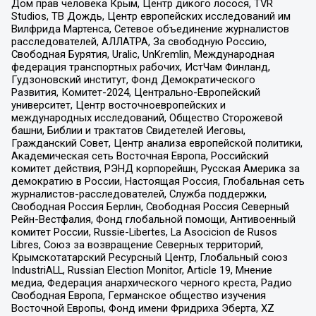
Дом прав человека Крым, Центр дикого лосося, TVR
Studios, ТВ Дождь, Центр европейских исследований им
Вилфрида Мартенса, Сетевое объединение журналистов
расследователей, АЛЛАТРА, За свободную Россию,
Свободная Бурятия, Uralic, UnKremlin, Международная
федерация транспортных рабочих, ИстЧам Финланд,
Гудзоновский институт, Фонд Демократического
Развития, Комитет-2024, Центрально-Европейский
университет, Центр восточноевропейских и
международных исследований, Общество Сторожевой
башни, Библии и трактатов Свидетелей Иеговы,
Гражданский Совет, Центр анализа европейской политики,
Академическая сеть Восточная Европа, Российский
комитет действия, РЭНД корпорейшн, Русская Америка за
демократию в России, Настоящая Россия, Глобальная сеть
журналистов-расследователей, Служба поддержки,
Свободная Россия Берлин, Свободная Россия Северный
Рейн-Вестфалия, Фонд глобальной помощи, Антивоенный
комитет России, Russie-Libertes, La Asocicion de Rusos
Libres, Союз за возвращение Северных территорий,
Крымскотатарский Ресурсный Центр, Глобальный союз
IndustriALL, Russian Election Monitor, Article 19, Мнение
медиа, Федерация анархического черного креста, Радио
Свободная Европа, Германское общество изучения
Восточной Европы, Фонд имени Фридриха Эберта, XZ