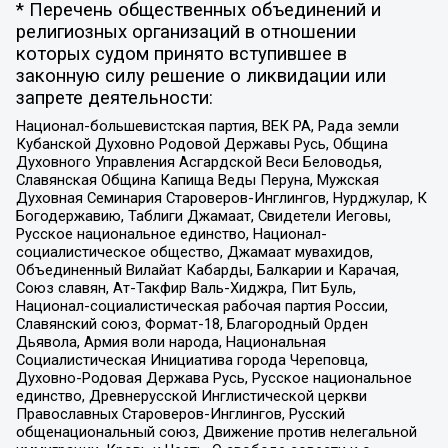
* Перечень общественных объединений и
религиозных организаций в отношении
которых судом принято вступившее в
законную силу решение о ликвидации или
запрете деятельности:
Национал-большевистская партия, ВЕК РА, Рада земли
Кубанской Духовно Родовой Державы Русь, Община
Духовного Управления Асгардской Веси Беловодья,
Славянская Община Капища Веды Перуна, Мужская
Духовная Семинария Староверов-Инглингов, Нурджулар, К
Богодержавию, Таблиги Джамаат, Свидетели Иеговы,
Русское национальное единство, Национал-
социалистическое общество, Джамаат мувахидов,
Объединенный Вилайат Кабарды, Балкарии и Карачая,
Союз славян, Ат-Такфир Валь-Хиджра, Пит Буль,
Национал-социалистическая рабочая партия России,
Славянский союз, Формат-18, Благородный Орден
Дьявола, Армия воли народа, Национальная
Социалистическая Инициатива города Череповца,
Духовно-Родовая Держава Русь, Русское национальное
единство, Древнерусской Инглистической церкви
Православных Староверов-Инглингов, Русский
общенациональный союз, Движение против нелегальной