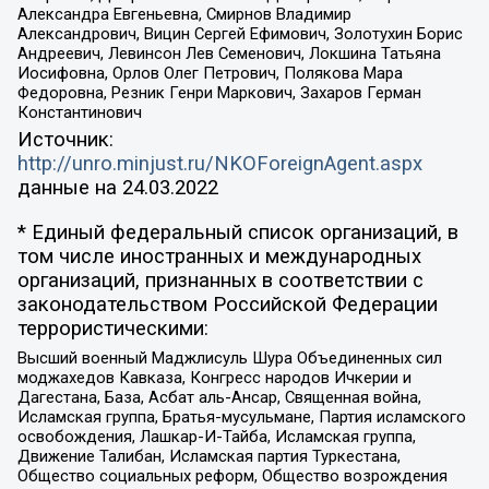
Александра Евгеньевна, Смирнов Владимир
Александрович, Вицин Сергей Ефимович, Золотухин Борис
Андреевич, Левинсон Лев Семенович, Локшина Татьяна
Иосифовна, Орлов Олег Петрович, Полякова Мара
Федоровна, Резник Генри Маркович, Захаров Герман
Константинович
Источник:
http://unro.minjust.ru/NKOForeignAgent.aspx
данные на
24.03.2022
* Единый федеральный список организаций, в
том числе иностранных и международных
организаций, признанных в соответствии с
законодательством Российской Федерации
террористическими:
Высший военный Маджлисуль Шура Объединенных сил
моджахедов Кавказа, Конгресс народов Ичкерии и
Дагестана, База, Асбат аль-Ансар, Священная война,
Исламская группа, Братья-мусульмане, Партия исламского
освобождения, Лашкар-И-Тайба, Исламская группа,
Движение Талибан, Исламская партия Туркестана,
Общество социальных реформ, Общество возрождения