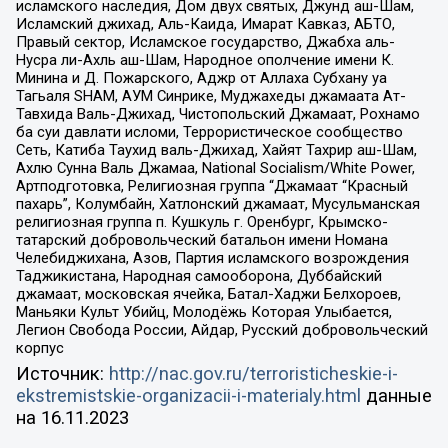
исламского наследия, Дом двух святых, Джунд аш-Шам,
Исламский джихад, Аль-Каида, Имарат Кавказ, АБТО,
Правый сектор, Исламское государство, Джабха аль-
Нусра ли-Ахль аш-Шам, Народное ополчение имени К.
Минина и Д. Пожарского, Аджр от Аллаха Субхану уа
Тагьаля SHAM, АУМ Синрике, Муджахеды джамаата Ат-
Тавхида Валь-Джихад, Чистопольский Джамаат, Рохнамо
ба суи давлати исломи, Террористическое сообщество
Сеть, Катиба Таухид валь-Джихад, Хайят Тахрир аш-Шам,
Ахлю Сунна Валь Джамаа, National Socialism/White Power,
Артподготовка, Религиозная группа “Джамаат “Красный
пахарь”, Колумбайн, Хатлонский джамаат, Мусульманская
религиозная группа п. Кушкуль г. Оренбург, Крымско-
татарский добровольческий батальон имени Номана
Челебиджихана, Азов, Партия исламского возрождения
Таджикистана, Народная самооборона, Дуббайский
джамаат, московская ячейка, Батал-Хаджи Белхороев,
Маньяки Культ Убийц, Молодёжь Которая Улыбается,
Легион Свобода России, Айдар, Русский добровольческий
корпус
Источник:
http://nac.gov.ru/terroristicheskie-i-
ekstremistskie-organizacii-i-materialy.html
данные
на
16.11.2023