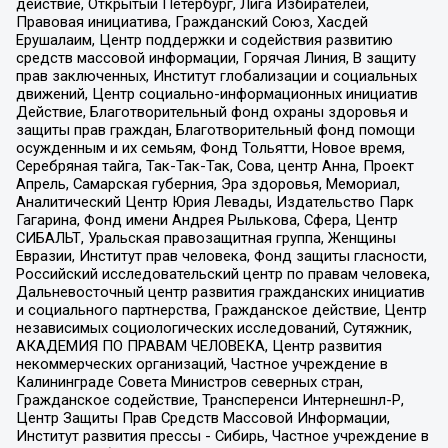
действие, Открытый Петербург, Лига Избирателей,
Правовая инициатива, Гражданский Союз, Хасдей
Ерушалаим, Центр поддержки и содействия развитию
средств массовой информации, Горячая Линия, В защиту
прав заключенных, Институт глобализации и социальных
движений, Центр социально-информационных инициатив
Действие, Благотворительный фонд охраны здоровья и
защиты прав граждан, Благотворительный фонд помощи
осужденным и их семьям, Фонд Тольятти, Новое время,
Серебряная тайга, Так-Так-Так, Сова, центр Анна, Проект
Апрель, Самарская губерния, Эра здоровья, Мемориал,
Аналитический Центр Юрия Левады, Издательство Парк
Гагарина, Фонд имени Андрея Рылькова, Сфера, Центр
СИБАЛЬТ, Уральская правозащитная группа, Женщины
Евразии, Институт прав человека, Фонд защиты гласности,
Российский исследовательский центр по правам человека,
Дальневосточный центр развития гражданских инициатив
и социального партнерства, Гражданское действие, Центр
независимых социологических исследований, Сутяжник,
АКАДЕМИЯ ПО ПРАВАМ ЧЕЛОВЕКА, Центр развития
некоммерческих организаций, Частное учреждение в
Калининграде Совета Министров северных стран,
Гражданское содействие, Трансперенси Интернешнл-Р,
Центр Защиты Прав Средств Массовой Информации,
Институт развития прессы - Сибирь, Частное учреждение в