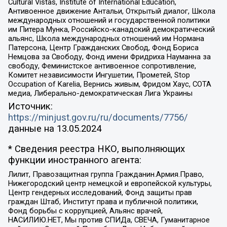
Cultural Vistas, Institute of International Education,
Антивоенное движение Антальи, Открытый диалог, Школа
международных отношений и государственной политики
им Питера Мунка, Российско-канадский демократический
альянс, Школа международных отношений им Нормана
Патерсона, Центр Гражданских Свобод, Фонд Бориса
Немцова за Свободу, Фонд имени Фридриха Науманна за
свободу, Феминистское антивоенное сопротивление,
Комитет независимости Ингушетии, Прометей, Stop
Occupation of Karelia, Вернись живым, Фридом Хаус, СОТА
медиа, Либерально-демократическая Лига Украины
Источник:
https://minjust.gov.ru/ru/documents/7756/
данные на
13.05.2024
* Сведения реестра НКО, выполняющих
функции иностранного агента:
Лилит, Правозащитная группа Гражданин.Армия.Право,
Нижегородский центр немецкой и европейской культуры,
Центр гендерных исследований, Фонд защиты прав
граждан Штаб, Институт права и публичной политики,
Фонд борьбы с коррупцией, Альянс врачей,
НАСИЛИЮ.НЕТ, Мы против СПИДа, СВЕЧА, Гуманитарное