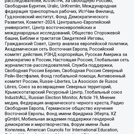
расследователей, АЛЛАТРА, За свободную Россию,
Свободная Бурятия, Uralic, UnKremlin, Международная
федерация транспортных рабочих, ИстЧам Финланд,
Гудзоновский институт, Фонд Демократического
Развития, Комитет-2024, Центрально-Европейский
университет, Центр восточноевропейских и
международных исследований, Общество Сторожевой
башни, Библии и трактатов Свидетелей Иеговы,
Гражданский Совет, Центр анализа европейской политики,
Академическая сеть Восточная Европа, Российский
комитет действия, РЭНД корпорейшн, Русская Америка за
демократию в России, Настоящая Россия, Глобальная сеть
журналистов-расследователей, Служба поддержки,
Свободная Россия Берлин, Свободная Россия Северный
Рейн-Вестфалия, Фонд глобальной помощи, Антивоенный
комитет России, Russie-Libertes, La Asocicion de Rusos
Libres, Союз за возвращение Северных территорий,
Крымскотатарский Ресурсный Центр, Глобальный союз
IndustriALL, Russian Election Monitor, Article 19, Мнение
медиа, Федерация анархического черного креста, Радио
Свободная Европа, Германское общество изучения
Восточной Европы, Фонд имени Фридриха Эберта, XZ
gGmbH, Мобильная академия поддержки гендерной
демократии и миротворчества, Форум имени Льва
Копелева, American Councils for International Education,