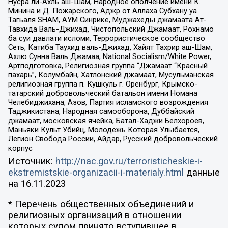
Нусра ли-Ахль аш-Шам, Народное ополчение имени К.
Минина и Д. Пожарского, Аджр от Аллаха Субхану уа
Тагьаля SHAM, АУМ Синрике, Муджахеды джамаата Ат-
Тавхида Валь-Джихад, Чистопольский Джамаат, Рохнамо
ба суи давлати исломи, Террористическое сообщество
Сеть, Катиба Таухид валь-Джихад, Хайят Тахрир аш-Шам,
Ахлю Сунна Валь Джамаа, National Socialism/White Power,
Артподготовка, Религиозная группа “Джамаат “Красный
пахарь”, Колумбайн, Хатлонский джамаат, Мусульманская
религиозная группа п. Кушкуль г. Оренбург, Крымско-
татарский добровольческий батальон имени Номана
Челебиджихана, Азов, Партия исламского возрождения
Таджикистана, Народная самооборона, Дуббайский
джамаат, московская ячейка, Батал-Хаджи Белхороев,
Маньяки Культ Убийц, Молодёжь Которая Улыбается,
Легион Свобода России, Айдар, Русский добровольческий
корпус
Источник:
http://nac.gov.ru/terroristicheskie-i-
ekstremistskie-organizacii-i-materialy.html
данные
на
16.11.2023
* Перечень общественных объединений и
религиозных организаций в отношении
которых судом принято вступившее в