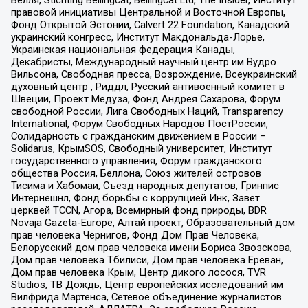
Бёлля, Stichting Bellingcat, Bellingcat Ltd, The Insider, Институт
правовой инициативы Центральной и Восточной Европы,
Фонд Открытой Эстонии, Calvert 22 Foundation, Канадский
украинский конгресс, Институт Макдональда-Лорье,
Украинская национальная федерация Канады,
Декабристы, Международный научный центр им Вудро
Вильсона, Свободная пресса, Возрождение, Всеукраинский
духовный центр , Риддл, Русский антивоенный комитет в
Швеции, Проект Медуза, Фонд Андрея Сахарова, Форум
свободной России, Лига Свободных Наций, Transparеncy
International, Форум Свободных Народов ПостРоссии,
Солидарность с гражданским движением в России –
Solidarus, КрымSOS, Свободный университет, Институт
государственного управления, Форум гражданского
общества Россия, Беллона, Союз жителей островов
Тисима и Хабомаи, Съезд народных депутатов, Гринпис
Интернешнл, Фонд борьбы с коррупцией Инк, Завет
церквей TCCN, Агора, Всемирный фонд природы, BDR
Novaja Gazeta-Europe, Алтай проект, Образовательный дом
прав человека Чернигов, Фонд Дом Прав Человека,
Белорусский дом прав человека имени Бориса Звозскова,
Дом прав человека Тбилиси, Дом прав человека Ереван,
Дом прав человека Крым, Центр дикого лосося, TVR
Studios, ТВ Дождь, Центр европейских исследований им
Вилфрида Мартенса, Сетевое объединение журналистов