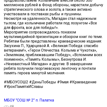
продовольствием. Колымчане внесли около 500
миллионов рублей в Фонд обороны, нарастили добычу
стратегического олова и золота, а также активно
участвовали в поставках рыбы и пушнины.
Несмотря на удаленность, Магадан стал надежным
тылом, где колымчане работали под лозунгом «Все
для фронта, все для победы!».
Мероприятие сопровождалось показом
мультимедийной презентации и обзором книг по теме.
Ребятам были представлены краеведческие издания:
Засухина П., Ударцевой А. «Великая Победа: спасибо
ветеранам!», «Герои Отечества. Колыма и Чукотка»,
«Землякам, приближавшим Победу», «Вспомним всех
поименно», «Память Колымы», Безнутрова И.
«Неизвестный Магадан» и другие. В завершении
ребята получили георгиевскую ленточку и почтили
память героев минутой молчания.
#МБОУСОШ2 #ДеньПобеды #9мая #Краеведение
#УрокПамятиИСлавы
МБОУ "СОШ № 2" п. Палатка
48