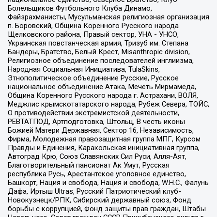
Болельщиков Футбольного Клуба Динамо,
Файзрахманисты, Мусульманская религиозная организация
п. Боровский, Община Коренного Русского народа
Щелковского района, Правый сектор, УНА - УНСО,
Украинская повстанческая армия, Тризуб им. Степана
Бандеры, Братство, Белый Крест, Misanthropic division,
Религиозное объединение последователей инглиизма,
Народная Социальная Инициатива, TulaSkins,
Этнополитическое объединение Русские, Русское
национальное объединение Атака, Мечеть Мирмамеда,
Община Коренного Русского народа г. Астрахани, ВОЛЯ,
Меджлис крымскотатарского народа, Рубеж Севера, ТОЙС,
О противодействии экстремистской деятельности,
РЕВТАТПОД, Артподготовка, Штольц, В честь иконы
Божией Матери Державная, Сектор 16, Независимость,
Фирма, Молодежная правозащитная группа МПГ, Курсом
Правды и Единения, Каракольская инициативная группа,
Автоград Крю, Союз Славянских Сил Руси, Алля-Аят,
Благотворительный пансионат Ак Умут, Русская
республика Русь, Арестантское уголовное единство,
Башкорт, Нация и свобода, Нация и свобода, W.H.С., Фалунь
Дафа, Иртыш Ultras, Русский Патриотический клуб-
Новокузнецк/РПК, Сибирский державный союз, Фонд
борьбы с коррупцией, Фонд защиты прав граждан, Штабы