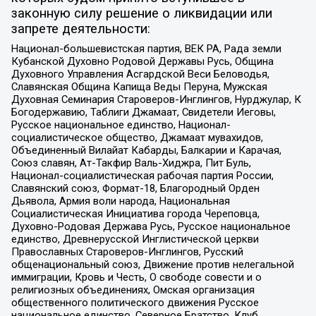
законную силу решение о ликвидации или
запрете деятельности:
Национал-большевистская партия, ВЕК РА, Рада земли
Кубанской Духовно Родовой Державы Русь, Община
Духовного Управления Асгардской Веси Беловодья,
Славянская Община Капища Веды Перуна, Мужская
Духовная Семинария Староверов-Инглингов, Нурджулар, К
Богодержавию, Таблиги Джамаат, Свидетели Иеговы,
Русское национальное единство, Национал-
социалистическое общество, Джамаат мувахидов,
Объединенный Вилайат Кабарды, Балкарии и Карачая,
Союз славян, Ат-Такфир Валь-Хиджра, Пит Буль,
Национал-социалистическая рабочая партия России,
Славянский союз, Формат-18, Благородный Орден
Дьявола, Армия воли народа, Национальная
Социалистическая Инициатива города Череповца,
Духовно-Родовая Держава Русь, Русское национальное
единство, Древнерусской Инглистической церкви
Православных Староверов-Инглингов, Русский
общенациональный союз, Движение против нелегальной
иммиграции, Кровь и Честь, О свободе совести и о
религиозных объединениях, Омская организация
общественного политического движения Русское
национальное единство, Северное Братство, Клуб