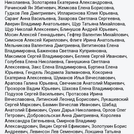
Николаевна, Золотарева Екатерина Александровна,
Рачинский Ян Збигневич, Жемкова Елена Борисовна,
Гудков Лев Дмитриевич, Илларионова Юлия Юрьевна,
Саранг Анна Васильевна, Захарова Светлана Сергеевна,
Аверин Владимир Анатольевич, Щур Татьяна Михайловна,
Щур Николай Алексеевич, Блинушов Андрей Юрьевич,
Мосин Алексей Геннадьевич, Гефтер Валентин Михайлович,
Симонов Алексей Кириллович, Флиге Ирина Анатольевна,
Мельникова Валентина Дмитриевна, Вититинова Елена
Владимировна, Баженова Светлана Куприяновна,
Максимов Сергей Владимирович, Беляев Сергей Иванович,
Голубева Елена Николаевна, Ганнушкина Светлана
Алексеевна, Закс Елена Владимировна, Буртина Елена
Юрьевна, Гендель Людмила Залмановна, Кокорина
Екатерина Алексеевна, Шуманов Илья Вячеславович,
Арапова Галина Юрьевна, Свечников Анатолий Мариевич,
Прохоров Вадим Юрьевич, Шахова Елена Владимировна,
Подузов Сергей Васильевич, Протасова Ирина
Вячеславовна, Литинский Леонид Борисович, Лукашевский
Сергей Маркович, Бахмин Вячеслав Иванович, Шабад
Анатолий Ефимович, Сухих Дарья Николаевна, Орлов Олег
Петрович, Добровольская Анна Дмитриевна, Королева
Александра Евгеньевна, Смирнов Владимир
Александрович, Вицин Сергей Ефимович, Золотухин Борис
Андреевич, Левинсон Лев Семенович, Локшина Татьяна