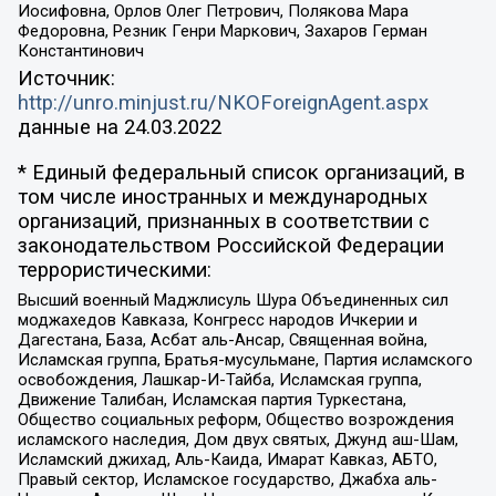
Иосифовна, Орлов Олег Петрович, Полякова Мара
Федоровна, Резник Генри Маркович, Захаров Герман
Константинович
Источник:
http://unro.minjust.ru/NKOForeignAgent.aspx
данные на
24.03.2022
* Единый федеральный список организаций, в
том числе иностранных и международных
организаций, признанных в соответствии с
законодательством Российской Федерации
террористическими:
Высший военный Маджлисуль Шура Объединенных сил
моджахедов Кавказа, Конгресс народов Ичкерии и
Дагестана, База, Асбат аль-Ансар, Священная война,
Исламская группа, Братья-мусульмане, Партия исламского
освобождения, Лашкар-И-Тайба, Исламская группа,
Движение Талибан, Исламская партия Туркестана,
Общество социальных реформ, Общество возрождения
исламского наследия, Дом двух святых, Джунд аш-Шам,
Исламский джихад, Аль-Каида, Имарат Кавказ, АБТО,
Правый сектор, Исламское государство, Джабха аль-