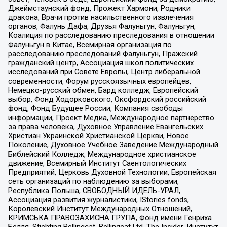
Джеймстаунский фонд, Прожект Хармони, Родники
дракона, Врачи против насильственного извлечения
органов, Фалунь Дафа, Друзья Фалуньгун, Фалуньгун,
Коалиция по расследованию преследования в отношении
Фалуньгун в Китае, Всемирная организация по
расследованию преследований Фалуньгун, Пражский
гражданский центр, Ассоциация школ политических
исследований при Совете Европы, Центр либеральной
современности, Форум русскоязычных европейцев,
Немецко-русский обмен, Бард колледж, Европейский
выбор, Фонд Ходорковского, Оксфордский российский
фонд, Фонд Будущее России, Компания свободы
информации, Проект Медиа, Международное партнерство
за права человека, Духовное Управление Евангельских
Христиан Украинской Христианской Церкви, Новое
Поколение, Духовное Учебное Заведение Международный
Библейский Колледж, Международное христианское
движение, Всемирный Институт Саентологических
Предприятий, Церковь Духовной Технологии, Европейская
сеть организаций по наблюдению за выборами,
Республика Польша, СВОБОДНЫЙ ИДЕЛЬ-УРАЛ,
Ассоциация развития журналистики, IStories fonds,
Королевский Институт Международных Отношений,
КРИМСЬКА ПРАВОЗАХИСНА ГРУПА, Фонд имени Генриха