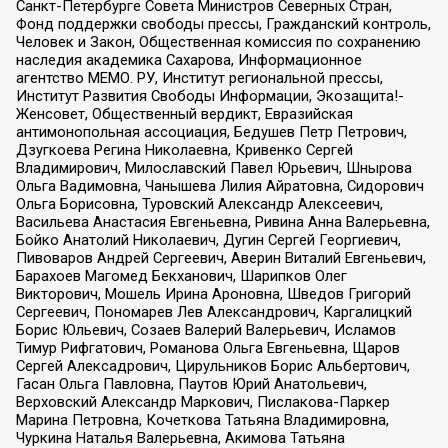
Санкт-Петербурге Совета Министров Северных Стран,
Фонд поддержки свободы прессы, Гражданский контроль,
Человек и Закон, Общественная комиссия по сохранению
наследия академика Сахарова, Информационное
агентство МЕМО. РУ, Институт региональной прессы,
Институт Развития Свободы Информации, Экозащита!-
Женсовет, Общественный вердикт, Евразийская
антимонопольная ассоциация, Бедушев Петр Петрович,
Дзугкоева Регина Николаевна, Кривенко Сергей
Владимирович, Милославский Павел Юрьевич, Шнырова
Ольга Вадимовна, Чанышева Лилия Айратовна, Сидорович
Ольга Борисовна, Туровский Александр Алексеевич,
Васильева Анастасия Евгеньевна, Ривина Анна Валерьевна,
Бойко Анатолий Николаевич, Дугин Сергей Георгиевич,
Пивоваров Андрей Сергеевич, Аверин Виталий Евгеньевич,
Барахоев Магомед Бекханович, Шарипков Олег
Викторович, Мошель Ирина Ароновна, Шведов Григорий
Сергеевич, Пономарев Лев Александрович, Каргалицкий
Борис Юльевич, Созаев Валерий Валерьевич, Исламов
Тимур Рифгатович, Романова Ольга Евгеньевна, Щаров
Сергей Алексадрович, Цирульников Борис Альбертович,
Гасан Ольга Павловна, Паутов Юрий Анатольевич,
Верховский Александр Маркович, Пислакова-Паркер
Марина Петровна, Кочеткова Татьяна Владимировна,
Чуркина Наталья Валерьевна, Акимова Татьяна