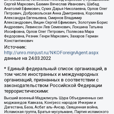
Сергей Маркович, Бахмин Вячеслав Иванович, Шабад
Анатолий Ефимович, Сухих Дарья Николаевна, Орлов Олег
Петрович, Добровольская Анна Дмитриевна, Королева
Александра Евгеньевна, Смирнов Владимир
Александрович, Вицин Сергей Ефимович, Золотухин Борис
Андреевич, Левинсон Лев Семенович, Локшина Татьяна
Иосифовна, Орлов Олег Петрович, Полякова Мара
Федоровна, Резник Генри Маркович, Захаров Герман
Константинович
Источник:
http://unro.minjust.ru/NKOForeignAgent.aspx
данные на
24.03.2022
* Единый федеральный список организаций, в
том числе иностранных и международных
организаций, признанных в соответствии с
законодательством Российской Федерации
террористическими:
Высший военный Маджлисуль Шура Объединенных сил
моджахедов Кавказа, Конгресс народов Ичкерии и
Дагестана, База, Асбат аль-Ансар, Священная война,
Исламская группа, Братья-мусульмане, Партия исламского