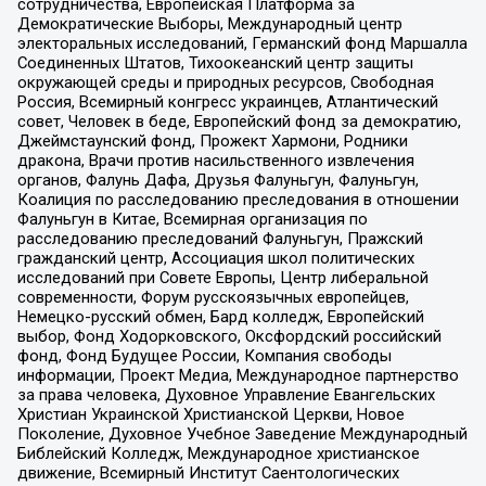
сотрудничества, Европейская Платформа за
Демократические Выборы, Международный центр
электоральных исследований, Германский фонд Маршалла
Соединенных Штатов, Тихоокеанский центр защиты
окружающей среды и природных ресурсов, Свободная
Россия, Всемирный конгресс украинцев, Атлантический
совет, Человек в беде, Европейский фонд за демократию,
Джеймстаунский фонд, Прожект Хармони, Родники
дракона, Врачи против насильственного извлечения
органов, Фалунь Дафа, Друзья Фалуньгун, Фалуньгун,
Коалиция по расследованию преследования в отношении
Фалуньгун в Китае, Всемирная организация по
расследованию преследований Фалуньгун, Пражский
гражданский центр, Ассоциация школ политических
исследований при Совете Европы, Центр либеральной
современности, Форум русскоязычных европейцев,
Немецко-русский обмен, Бард колледж, Европейский
выбор, Фонд Ходорковского, Оксфордский российский
фонд, Фонд Будущее России, Компания свободы
информации, Проект Медиа, Международное партнерство
за права человека, Духовное Управление Евангельских
Христиан Украинской Христианской Церкви, Новое
Поколение, Духовное Учебное Заведение Международный
Библейский Колледж, Международное христианское
движение, Всемирный Институт Саентологических