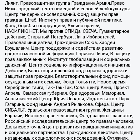
Лилит, Правозащитная группа Гражданин.Армия.Право,
Нижегородский центр немецкой и европейской культуры,
Центр гендерных исследований, Фонд защиты прав
граждан Штаб, Институт права и публичной политики,
Фонд борьбы с коррупцией, Альянс врачей,
НАСИЛИЮ.НЕТ, Мы против СПИДа, СВЕЧА, Гуманитарное
действие, Открытый Петербург, Лига Избирателей,
Правовая инициатива, Гражданский Союз, Хасдей
Ерушалаим, Центр поддержки и содействия развитию
средств массовой информации, Горячая Линия, В защиту
прав заключенных, Институт глобализации и социальных
движений, Центр социально-информационных инициатив
Действие, Благотворительный фонд охраны здоровья и
защиты прав граждан, Благотворительный фонд помощи
осужденным и их семьям, Фонд Тольятти, Новое время,
Серебряная тайга, Так-Так-Так, Сова, центр Анна, Проект
Апрель, Самарская губерния, Эра здоровья, Мемориал,
Аналитический Центр Юрия Левады, Издательство Парк
Гагарина, Фонд имени Андрея Рылькова, Сфера, Центр
СИБАЛЬТ, Уральская правозащитная группа, Женщины
Евразии, Институт прав человека, Фонд защиты гласности,
Российский исследовательский центр по правам человека,
Дальневосточный центр развития гражданских инициатив
и социального партнерства, Гражданское действие, Центр
независимых социологических исследований, Сутяжник,