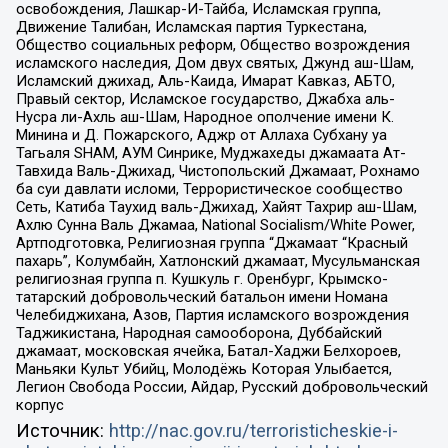
освобождения, Лашкар-И-Тайба, Исламская группа,
Движение Талибан, Исламская партия Туркестана,
Общество социальных реформ, Общество возрождения
исламского наследия, Дом двух святых, Джунд аш-Шам,
Исламский джихад, Аль-Каида, Имарат Кавказ, АБТО,
Правый сектор, Исламское государство, Джабха аль-
Нусра ли-Ахль аш-Шам, Народное ополчение имени К.
Минина и Д. Пожарского, Аджр от Аллаха Субхану уа
Тагьаля SHAM, АУМ Синрике, Муджахеды джамаата Ат-
Тавхида Валь-Джихад, Чистопольский Джамаат, Рохнамо
ба суи давлати исломи, Террористическое сообщество
Сеть, Катиба Таухид валь-Джихад, Хайят Тахрир аш-Шам,
Ахлю Сунна Валь Джамаа, National Socialism/White Power,
Артподготовка, Религиозная группа “Джамаат “Красный
пахарь”, Колумбайн, Хатлонский джамаат, Мусульманская
религиозная группа п. Кушкуль г. Оренбург, Крымско-
татарский добровольческий батальон имени Номана
Челебиджихана, Азов, Партия исламского возрождения
Таджикистана, Народная самооборона, Дуббайский
джамаат, московская ячейка, Батал-Хаджи Белхороев,
Маньяки Культ Убийц, Молодёжь Которая Улыбается,
Легион Свобода России, Айдар, Русский добровольческий
корпус
Источник:
http://nac.gov.ru/terroristicheskie-i-