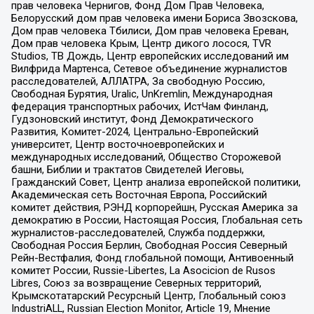
прав человека Чернигов, Фонд Дом Прав Человека,
Белорусский дом прав человека имени Бориса Звозскова,
Дом прав человека Тбилиси, Дом прав человека Ереван,
Дом прав человека Крым, Центр дикого лосося, TVR
Studios, ТВ Дождь, Центр европейских исследований им
Вилфрида Мартенса, Сетевое объединение журналистов
расследователей, АЛЛАТРА, За свободную Россию,
Свободная Бурятия, Uralic, UnKremlin, Международная
федерация транспортных рабочих, ИстЧам Финланд,
Гудзоновский институт, Фонд Демократического
Развития, Комитет-2024, Центрально-Европейский
университет, Центр восточноевропейских и
международных исследований, Общество Сторожевой
башни, Библии и трактатов Свидетелей Иеговы,
Гражданский Совет, Центр анализа европейской политики,
Академическая сеть Восточная Европа, Российский
комитет действия, РЭНД корпорейшн, Русская Америка за
демократию в России, Настоящая Россия, Глобальная сеть
журналистов-расследователей, Служба поддержки,
Свободная Россия Берлин, Свободная Россия Северный
Рейн-Вестфалия, Фонд глобальной помощи, Антивоенный
комитет России, Russie-Libertes, La Asocicion de Rusos
Libres, Союз за возвращение Северных территорий,
Крымскотатарский Ресурсный Центр, Глобальный союз
IndustriALL, Russian Election Monitor, Article 19, Мнение