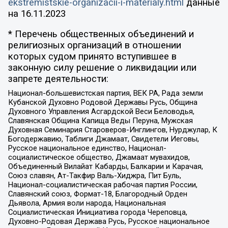
ekstremistskie-organizacii-i-materialy.html
данные
на
16.11.2023
* Перечень общественных объединений и
религиозных организаций в отношении
которых судом принято вступившее в
законную силу решение о ликвидации или
запрете деятельности:
Национал-большевистская партия, ВЕК РА, Рада земли
Кубанской Духовно Родовой Державы Русь, Община
Духовного Управления Асгардской Веси Беловодья,
Славянская Община Капища Веды Перуна, Мужская
Духовная Семинария Староверов-Инглингов, Нурджулар, К
Богодержавию, Таблиги Джамаат, Свидетели Иеговы,
Русское национальное единство, Национал-
социалистическое общество, Джамаат мувахидов,
Объединенный Вилайат Кабарды, Балкарии и Карачая,
Союз славян, Ат-Такфир Валь-Хиджра, Пит Буль,
Национал-социалистическая рабочая партия России,
Славянский союз, Формат-18, Благородный Орден
Дьявола, Армия воли народа, Национальная
Социалистическая Инициатива города Череповца,
Духовно-Родовая Держава Русь, Русское национальное