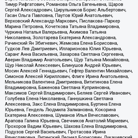
Тимур Рифгатович, Романова Ольга Евгеньевна, Щаров
Сергей Алексадрович, Цирульников Борис Альбертович,
Гасан Ольга Павловна, Паутов Юрий Анатольевич,
Верховский Александр Маркович, Пислакова-Паркер
Марина Петровна, Кочеткова Татьяна Владимировна,
Чуркина Наталья Валерьевна, Акимова Татьяна
Николаевна, Золотарева Екатерина Александровна,
Рачинский Ян Збигневич, Жемкова Елена Борисовна,
Гудков Лев Дмитриевич, Илларионова Юлия Юрьевна,
Саранг Анна Васильевна, Захарова Светлана Сергеевна,
Аверин Владимир Анатольевич, Щур Татьяна Михайловна,
Щур Николай Алексеевич, Блинушов Андрей Юрьевич,
Мосин Алексей Геннадьевич, Гефтер Валентин Михайлович,
Симонов Алексей Кириллович, Флиге Ирина Анатольевна,
Мельникова Валентина Дмитриевна, Вититинова Елена
Владимировна, Баженова Светлана Куприяновна,
Максимов Сергей Владимирович, Беляев Сергей Иванович,
Голубева Елена Николаевна, Ганнушкина Светлана
Алексеевна, Закс Елена Владимировна, Буртина Елена
Юрьевна, Гендель Людмила Залмановна, Кокорина
Екатерина Алексеевна, Шуманов Илья Вячеславович,
Арапова Галина Юрьевна, Свечников Анатолий Мариевич,
Прохоров Вадим Юрьевич, Шахова Елена Владимировна,
Подузов Сергей Васильевич, Протасова Ирина
Вячеславовна, Литинский Леонид Борисович, Лукашевский