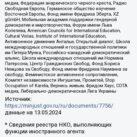
медиа, Федерация анархического черного креста, Радио
Свободная Европа, Германское общество изучения
Восточной Европы, Фонд имени Фридриха Эберта, XZ
gGmbH, Мобильная академия поддержки гендерной
демократии и миротворчества, Форум имени Льва
Копелева, American Councils for International Education,
Cultural Vistas, Institute of International Education,
Антивоенное движение Антальи, Открытый диалог, Школа
международных отношений и государственной политики
им Питера Мунка, Российско-канадский демократический
альянс, Школа международных отношений им Нормана
Патерсона, Центр Гражданских Свобод, Фонд Бориса
Немцова за Свободу, Фонд имени Фридриха Науманна за
свободу, Феминистское антивоенное сопротивление,
Комитет независимости Ингушетии, Прометей, Stop
Occupation of Karelia, Вернись живым, Фридом Хаус, СОТА
медиа, Либерально-демократическая Лига Украины
Источник:
https://minjust.gov.ru/ru/documents/7756/
данные на
13.05.2024
* Сведения реестра НКО, выполняющих
функции иностранного агента: