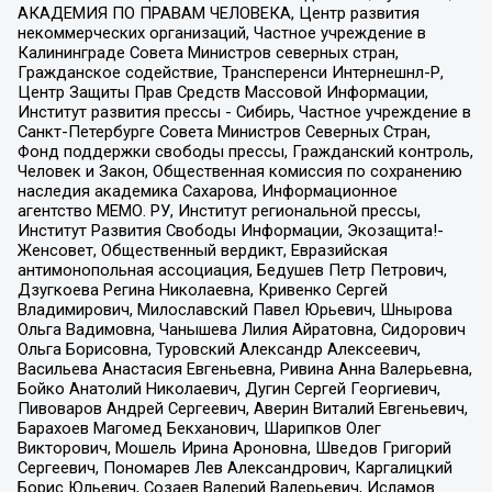
АКАДЕМИЯ ПО ПРАВАМ ЧЕЛОВЕКА, Центр развития
некоммерческих организаций, Частное учреждение в
Калининграде Совета Министров северных стран,
Гражданское содействие, Трансперенси Интернешнл-Р,
Центр Защиты Прав Средств Массовой Информации,
Институт развития прессы - Сибирь, Частное учреждение в
Санкт-Петербурге Совета Министров Северных Стран,
Фонд поддержки свободы прессы, Гражданский контроль,
Человек и Закон, Общественная комиссия по сохранению
наследия академика Сахарова, Информационное
агентство МЕМО. РУ, Институт региональной прессы,
Институт Развития Свободы Информации, Экозащита!-
Женсовет, Общественный вердикт, Евразийская
антимонопольная ассоциация, Бедушев Петр Петрович,
Дзугкоева Регина Николаевна, Кривенко Сергей
Владимирович, Милославский Павел Юрьевич, Шнырова
Ольга Вадимовна, Чанышева Лилия Айратовна, Сидорович
Ольга Борисовна, Туровский Александр Алексеевич,
Васильева Анастасия Евгеньевна, Ривина Анна Валерьевна,
Бойко Анатолий Николаевич, Дугин Сергей Георгиевич,
Пивоваров Андрей Сергеевич, Аверин Виталий Евгеньевич,
Барахоев Магомед Бекханович, Шарипков Олег
Викторович, Мошель Ирина Ароновна, Шведов Григорий
Сергеевич, Пономарев Лев Александрович, Каргалицкий
Борис Юльевич, Созаев Валерий Валерьевич, Исламов