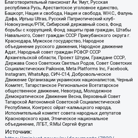
Благотворительный пансионат Ак Умут, Русская
республика Русь, Арестантское уголовное единство,
Башкорт, Нация и свобода, Нация и свобода, W.H.С., Фалунь
Дафа, Иртыш Ultras, Русский Патриотический клуб-
Новокузнецк/РПК, Сибирский державный союз, Фонд
борьбы с коррупцией, Фонд защиты прав граждан, Штабы
Навального, Совет граждан СССР Прикубанского округа г.
Краснодара, Мужское государство, Народное
объединение русского движения, Народное движение
Адат, Народный совет граждан РСФСР СССР
Архангельской области, Проект Штурм, Граждане СССР,
Держава Союз Советских Светлых Родов, Совет Советских
Социалистических Районов, Meta Platforms Inc, Facebook,
Instagram, WhatsApp, СИЧ-С14, Добровольческое
Движение Организации украинских националистов, Черный
Комитет, Татарстанское Региональное Всетатарское
общественное движение, Невоград, Молодежное
Демократическое Движение Весна, Верховный Совет
Татарской Автономной Советской Социалистической
Республики, Конгресс ойрат-калмыцкого народа,
Исполнительный комитет совета народных депутатов
Красноярского края, Этническое национальное
объединение, ЛГБТ, Я.МЫ Сергей Фургал
Источник: