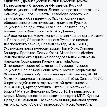
единство, Древнерусской Инглистической церкви
Православных Староверов-Инглингов, Русский
общенациональный союз, Движение против нелегальной
иммиграции, Кровь и Честь, О свободе совести и о
религиозных объединениях, Омская организация
общественного политического движения Русское
национальное единство, Северное Братство, Клуб
Болельщиков Футбольного Клуба Динамо,
Файзрахманисты, Мусульманская религиозная организация
п. Боровский, Община Коренного Русского народа
Щелковского района, Правый сектор, УНА - УНСО,
Украинская повстанческая армия, Тризуб им. Степана
Бандеры, Братство, Белый Крест, Misanthropic division,
Религиозное объединение последователей инглиизма,
Народная Социальная Инициатива, TulaSkins,
Этнополитическое объединение Русские, Русское
национальное объединение Атака, Мечеть Мирмамеда,
Община Коренного Русского народа г. Астрахани, ВОЛЯ,
Меджлис крымскотатарского народа, Рубеж Севера, ТОЙС,
О противодействии экстремистской деятельности,
РЕВТАТПОД, Артподготовка, Штольц, В честь иконы
Божией Матери Державная, Сектор 16, Независимость,
Фирма, Молодежная правозащитная группа МПГ, Курсом
Правды и Единения, Каракольская инициативная группа,
Автоград Крю, Союз Славянских Сил Руси, Алля-Аят,