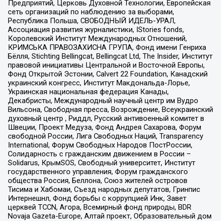
Предприятий, Церковь Духовной Технологии, Европейская
сеть организаций по наблюдению за выборами,
Республика Польша, СВОБОДНЫЙ ИДЕЛЬ-УРАЛ,
Ассоциация развития журналистики, IStories fonds,
Королевский Институт Международных Отношений,
КРИМСЬКА ПРАВОЗАХИСНА ГРУПА, Фонд имени Генриха
Бёлля, Stichting Bellingcat, Bellingcat Ltd, The Insider, Институт
правовой инициативы Центральной и Восточной Европы,
Фонд Открытой Эстонии, Calvert 22 Foundation, Канадский
украинский конгресс, Институт Макдональда-Лорье,
Украинская национальная федерация Канады,
Декабристы, Международный научный центр им Вудро
Вильсона, Свободная пресса, Возрождение, Всеукраинский
духовный центр , Риддл, Русский антивоенный комитет в
Швеции, Проект Медуза, Фонд Андрея Сахарова, Форум
свободной России, Лига Свободных Наций, Transparеncy
International, Форум Свободных Народов ПостРоссии,
Солидарность с гражданским движением в России –
Solidarus, КрымSOS, Свободный университет, Институт
государственного управления, Форум гражданского
общества Россия, Беллона, Союз жителей островов
Тисима и Хабомаи, Съезд народных депутатов, Гринпис
Интернешнл, Фонд борьбы с коррупцией Инк, Завет
церквей TCCN, Агора, Всемирный фонд природы, BDR
Novaja Gazeta-Europe, Алтай проект, Образовательный дом