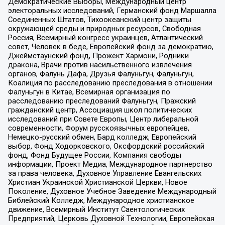
Демократические Выборы, Международный центр
электоральных исследований, Германский фонд Маршалла
Соединенных Штатов, Тихоокеанский центр защиты
окружающей среды и природных ресурсов, Свободная
Россия, Всемирный конгресс украинцев, Атлантический
совет, Человек в беде, Европейский фонд за демократию,
Джеймстаунский фонд, Прожект Хармони, Родники
дракона, Врачи против насильственного извлечения
органов, Фалунь Дафа, Друзья Фалуньгун, Фалуньгун,
Коалиция по расследованию преследования в отношении
Фалуньгун в Китае, Всемирная организация по
расследованию преследований Фалуньгун, Пражский
гражданский центр, Ассоциация школ политических
исследований при Совете Европы, Центр либеральной
современности, Форум русскоязычных европейцев,
Немецко-русский обмен, Бард колледж, Европейский
выбор, Фонд Ходорковского, Оксфордский российский
фонд, Фонд Будущее России, Компания свободы
информации, Проект Медиа, Международное партнерство
за права человека, Духовное Управление Евангельских
Христиан Украинской Христианской Церкви, Новое
Поколение, Духовное Учебное Заведение Международный
Библейский Колледж, Международное христианское
движение, Всемирный Институт Саентологических
Предприятий, Церковь Духовной Технологии, Европейская