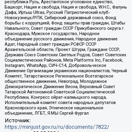
республика Русь, Арестантское уголовное единство,
Башкорт, Нация и свобода, Нация и свобода, W.H.С., Фалунь
Дафа, Иртыш Ultras, Русский Патриотический клуб-
Новокузнецк/РПК, Сибирский державный союз, Фонд
борьбы с коррупцией, Фонд защиты прав граждан, Штабы
Навального, Совет граждан СССР Прикубанского округа г.
Краснодара, Мужское государство, Народное
объединение русского движения, Народное движение
Адат, Народный совет граждан РСФСР СССР
Архангельской области, Проект Штурм, Граждане СССР,
Держава Союз Советских Светлых Родов, Совет Советских
Социалистических Районов, Meta Platforms Inc, Facebook,
Instagram, WhatsApp, СИЧ-С14, Добровольческое
Движение Организации украинских националистов, Черный
Комитет, Татарстанское Региональное Всетатарское
общественное движение, Невоград, Молодежное
Демократическое Движение Весна, Верховный Совет
Татарской Автономной Советской Социалистической
Республики, Конгресс ойрат-калмыцкого народа,
Исполнительный комитет совета народных депутатов
Красноярского края, Этническое национальное
объединение, ЛГБТ, Я.МЫ Сергей Фургал
Источник:
https://minjust.gov.ru/ru/documents/7822/