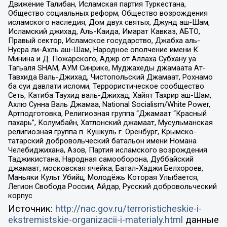
Движение Талибан, Исламская партия Туркестана,
Общество социальных реформ, Общество возрождения
исламского наследия, Дом двух святых, Джунд аш-Шам,
Исламский джихад, Аль-Каида, Имарат Кавказ, АБТО,
Правый сектор, Исламское государство, Джабха аль-
Нусра ли-Ахль аш-Шам, Народное ополчение имени К.
Минина и Д. Пожарского, Аджр от Аллаха Субхану уа
Тагьаля SHAM, АУМ Синрике, Муджахеды джамаата Ат-
Тавхида Валь-Джихад, Чистопольский Джамаат, Рохнамо
ба суи давлати исломи, Террористическое сообщество
Сеть, Катиба Таухид валь-Джихад, Хайят Тахрир аш-Шам,
Ахлю Сунна Валь Джамаа, National Socialism/White Power,
Артподготовка, Религиозная группа “Джамаат “Красный
пахарь”, Колумбайн, Хатлонский джамаат, Мусульманская
религиозная группа п. Кушкуль г. Оренбург, Крымско-
татарский добровольческий батальон имени Номана
Челебиджихана, Азов, Партия исламского возрождения
Таджикистана, Народная самооборона, Дуббайский
джамаат, московская ячейка, Батал-Хаджи Белхороев,
Маньяки Культ Убийц, Молодёжь Которая Улыбается,
Легион Свобода России, Айдар, Русский добровольческий
корпус
Источник:
http://nac.gov.ru/terroristicheskie-i-
ekstremistskie-organizacii-i-materialy.html
данные