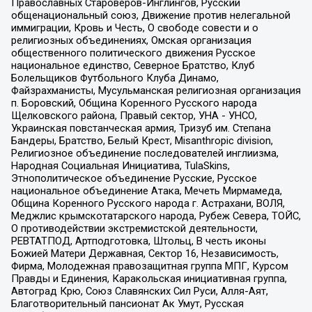
Православных Староверов-Инглингов, Русский
общенациональный союз, Движение против нелегальной
иммиграции, Кровь и Честь, О свободе совести и о
религиозных объединениях, Омская организация
общественного политического движения Русское
национальное единство, Северное Братство, Клуб
Болельщиков Футбольного Клуба Динамо,
Файзрахманисты, Мусульманская религиозная организация
п. Боровский, Община Коренного Русского народа
Щелковского района, Правый сектор, УНА - УНСО,
Украинская повстанческая армия, Тризуб им. Степана
Бандеры, Братство, Белый Крест, Misanthropic division,
Религиозное объединение последователей инглиизма,
Народная Социальная Инициатива, TulaSkins,
Этнополитическое объединение Русские, Русское
национальное объединение Атака, Мечеть Мирмамеда,
Община Коренного Русского народа г. Астрахани, ВОЛЯ,
Меджлис крымскотатарского народа, Рубеж Севера, ТОЙС,
О противодействии экстремистской деятельности,
РЕВТАТПОД, Артподготовка, Штольц, В честь иконы
Божией Матери Державная, Сектор 16, Независимость,
Фирма, Молодежная правозащитная группа МПГ, Курсом
Правды и Единения, Каракольская инициативная группа,
Автоград Крю, Союз Славянских Сил Руси, Алля-Аят,
Благотворительный пансионат Ак Умут, Русская