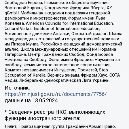
Свободная Европа, Германское общество изучения
Восточной Европы, Фонд имени Фридриха Эберта, XZ
gGmbH, Мобильная академия поддержки гендерной
демократии и миротворчества, Форум имени Льва
Копелева, American Councils for International Education,
Cultural Vistas, Institute of International Education,
Антивоенное движение Антальи, Открытый диалог, Школа
международных отношений и государственной политики
им Питера Мунка, Российско-канадский демократический
альянс, Школа международных отношений им Нормана
Патерсона, Центр Гражданских Свобод, Фонд Бориса
Немцова за Свободу, Фонд имени Фридриха Науманна за
свободу, Феминистское антивоенное сопротивление,
Комитет независимости Ингушетии, Прометей, Stop
Occupation of Karelia, Вернись живым, Фридом Хаус, СОТА
медиа, Либерально-демократическая Лига Украины
Источник:
https://minjust.gov.ru/ru/documents/7756/
данные на
13.05.2024
* Сведения реестра НКО, выполняющих
функции иностранного агента:
Лилит, Правозащитная группа Гражданин.Армия.Право,