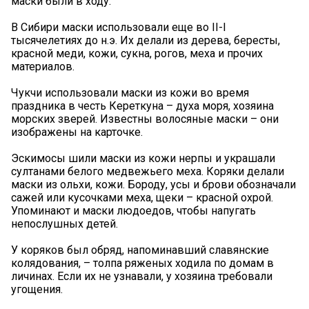
маски были в ходу.
В Сибири маски использовали еще во II-I
тысячелетиях до н.э. Их делали из дерева, бересты,
красной меди, кожи, сукна, рогов, меха и прочих
материалов.
Чукчи использовали маски из кожи во время
праздника в честь Кереткуна – духа моря, хозяина
морских зверей. Известны волосяные маски – они
изображены на карточке.
Эскимосы шили маски из кожи нерпы и украшали
султанами белого медвежьего меха. Коряки делали
маски из ольхи, кожи. Бороду, усы и брови обозначали
сажей или кусочками меха, щеки – красной охрой.
Упоминают и маски людоедов, чтобы напугать
непослушных детей.
У коряков был обряд, напоминавший славянские
колядования, – толпа ряженых ходила по домам в
личинах. Если их не узнавали, у хозяина требовали
угощения.