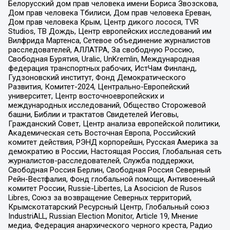
Белорусский дом прав человека имени Бориса Звозскова,
Дом прав человека Тбилиси, Дом прав человека Ереван,
Дом прав человека Крым, Центр дикого лосося, TVR
Studios, ТВ Дождь, Центр европейских исследований им
Вилфрида Мартенса, Сетевое объединение журналистов
расследователей, АЛЛАТРА, За свободную Россию,
Свободная Бурятия, Uralic, UnKremlin, Международная
федерация транспортных рабочих, ИстЧам Финланд,
Гудзоновский институт, Фонд Демократического
Развития, Комитет-2024, Центрально-Европейский
университет, Центр восточноевропейских и
международных исследований, Общество Сторожевой
башни, Библии и трактатов Свидетелей Иеговы,
Гражданский Совет, Центр анализа европейской политики,
Академическая сеть Восточная Европа, Российский
комитет действия, РЭНД корпорейшн, Русская Америка за
демократию в России, Настоящая Россия, Глобальная сеть
журналистов-расследователей, Служба поддержки,
Свободная Россия Берлин, Свободная Россия Северный
Рейн-Вестфалия, Фонд глобальной помощи, Антивоенный
комитет России, Russie-Libertes, La Asocicion de Rusos
Libres, Союз за возвращение Северных территорий,
Крымскотатарский Ресурсный Центр, Глобальный союз
IndustriALL, Russian Election Monitor, Article 19, Мнение
медиа, Федерация анархического черного креста, Радио