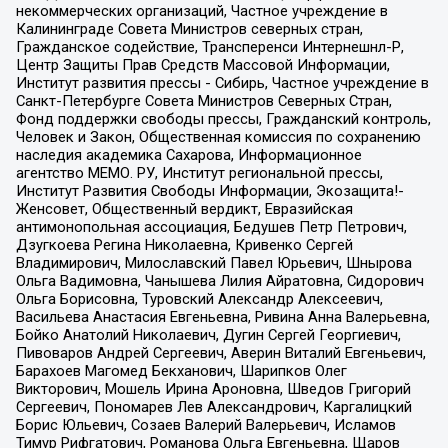
некоммерческих организаций, Частное учреждение в
Калининграде Совета Министров северных стран,
Гражданское содействие, Трансперенси Интернешнл-Р,
Центр Защиты Прав Средств Массовой Информации,
Институт развития прессы - Сибирь, Частное учреждение в
Санкт-Петербурге Совета Министров Северных Стран,
Фонд поддержки свободы прессы, Гражданский контроль,
Человек и Закон, Общественная комиссия по сохранению
наследия академика Сахарова, Информационное
агентство МЕМО. РУ, Институт региональной прессы,
Институт Развития Свободы Информации, Экозащита!-
Женсовет, Общественный вердикт, Евразийская
антимонопольная ассоциация, Бедушев Петр Петрович,
Дзугкоева Регина Николаевна, Кривенко Сергей
Владимирович, Милославский Павел Юрьевич, Шнырова
Ольга Вадимовна, Чанышева Лилия Айратовна, Сидорович
Ольга Борисовна, Туровский Александр Алексеевич,
Васильева Анастасия Евгеньевна, Ривина Анна Валерьевна,
Бойко Анатолий Николаевич, Дугин Сергей Георгиевич,
Пивоваров Андрей Сергеевич, Аверин Виталий Евгеньевич,
Барахоев Магомед Бекханович, Шарипков Олег
Викторович, Мошель Ирина Ароновна, Шведов Григорий
Сергеевич, Пономарев Лев Александрович, Каргалицкий
Борис Юльевич, Созаев Валерий Валерьевич, Исламов
Тимур Рифгатович, Романова Ольга Евгеньевна, Щаров