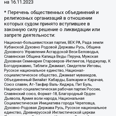
на
16.11.2023
* Перечень общественных объединений и
религиозных организаций в отношении
которых судом принято вступившее в
законную силу решение о ликвидации или
запрете деятельности:
Национал-большевистская партия, ВЕК РА, Рада земли
Кубанской Духовно Родовой Державы Русь, Община
Духовного Управления Асгардской Веси Беловодья,
Славянская Община Капища Веды Перуна, Мужская
Духовная Семинария Староверов-Инглингов, Нурджулар, К
Богодержавию, Таблиги Джамаат, Свидетели Иеговы,
Русское национальное единство, Национал-
социалистическое общество, Джамаат мувахидов,
Объединенный Вилайат Кабарды, Балкарии и Карачая,
Союз славян, Ат-Такфир Валь-Хиджра, Пит Буль,
Национал-социалистическая рабочая партия России,
Славянский союз, Формат-18, Благородный Орден
Дьявола, Армия воли народа, Национальная
Социалистическая Инициатива города Череповца,
Духовно-Родовая Держава Русь, Русское национальное
единство, Древнерусской Инглистической церкви