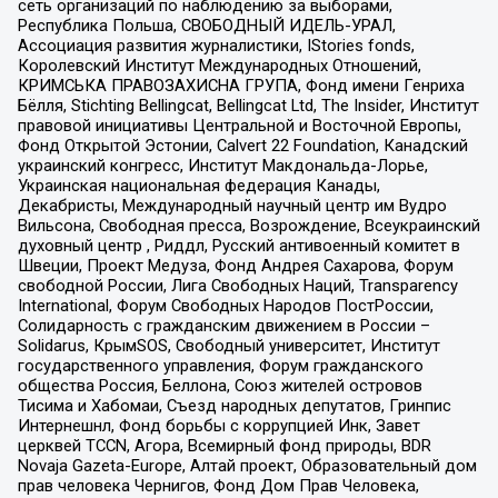
сеть организаций по наблюдению за выборами,
Республика Польша, СВОБОДНЫЙ ИДЕЛЬ-УРАЛ,
Ассоциация развития журналистики, IStories fonds,
Королевский Институт Международных Отношений,
КРИМСЬКА ПРАВОЗАХИСНА ГРУПА, Фонд имени Генриха
Бёлля, Stichting Bellingcat, Bellingcat Ltd, The Insider, Институт
правовой инициативы Центральной и Восточной Европы,
Фонд Открытой Эстонии, Calvert 22 Foundation, Канадский
украинский конгресс, Институт Макдональда-Лорье,
Украинская национальная федерация Канады,
Декабристы, Международный научный центр им Вудро
Вильсона, Свободная пресса, Возрождение, Всеукраинский
духовный центр , Риддл, Русский антивоенный комитет в
Швеции, Проект Медуза, Фонд Андрея Сахарова, Форум
свободной России, Лига Свободных Наций, Transparеncy
International, Форум Свободных Народов ПостРоссии,
Солидарность с гражданским движением в России –
Solidarus, КрымSOS, Свободный университет, Институт
государственного управления, Форум гражданского
общества Россия, Беллона, Союз жителей островов
Тисима и Хабомаи, Съезд народных депутатов, Гринпис
Интернешнл, Фонд борьбы с коррупцией Инк, Завет
церквей TCCN, Агора, Всемирный фонд природы, BDR
Novaja Gazeta-Europe, Алтай проект, Образовательный дом
прав человека Чернигов, Фонд Дом Прав Человека,