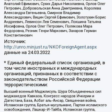
Анатолий Ефимович, Сухих Дарья Николаевна, Орлов Олег
Петрович, Добровольская Анна Дмитриевна, Королева
Александра Евгеньевна, Смирнов Владимир
Александрович, Вицин Сергей Ефимович, Золотухин Борис
Андреевич, Левинсон Лев Семенович, Локшина Татьяна
Иосифовна, Орлов Олег Петрович, Полякова Мара
Федоровна, Резник Генри Маркович, Захаров Герман
Константинович
Источник:
http://unro.minjust.ru/NKOForeignAgent.aspx
данные на
24.03.2022
* Единый федеральный список организаций, в
том числе иностранных и международных
организаций, признанных в соответствии с
законодательством Российской Федерации
террористическими:
Высший военный Маджлисуль Шура Объединенных сил
моджахедов Кавказа, Конгресс народов Ичкерии и
Дагестана, База, Асбат аль-Ансар, Священная война,
Исламская группа, Братья-мусульмане, Партия исламского
освобождения, Лашкар-И-Тайба, Исламская группа,