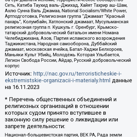
Сеть, Катиба Таухид валь-Джихад, Хайят Тахрир аш-Шам,
Ахлю Сунна Валь Джамаа, National Socialism/White Power,
Артподготовка, Религиозная группа “Джамаат “Красный
пахарь”, Колумбайн, Хатлонский джамаат, Мусульманская
религиозная группа п. Кушкуль г. Оренбург, Крымско-
татарский добровольческий батальон имени Номана
Челебиджихана, Азов, Партия исламского возрождения
Таджикистана, Народная самооборона, Дуббайский
джамаат, московская ячейка, Батал-Хаджи Белхороев,
Маньяки Культ Убийц, Молодёжь Которая Улыбается,
Легион Свобода России, Айдар, Русский добровольческий
корпус
Источник:
http://nac.gov.ru/terroristicheskie-i-
ekstremistskie-organizacii-i-materialy.html
данные
на
16.11.2023
* Перечень общественных объединений и
религиозных организаций в отношении
которых судом принято вступившее в
законную силу решение о ликвидации или
запрете деятельности:
Национал-большевистская партия, ВЕК РА, Рада земли