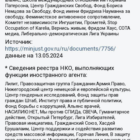
альянс, Школа международных отношений им Нормана
Патерсона, Центр Гражданских Свобод, Фонд Бориса
Немцова за Свободу, Фонд имени Фридриха Науманна за
свободу, Феминистское антивоенное сопротивление,
Комитет независимости Ингушетии, Прометей, Stop
Occupation of Karelia, Вернись живым, Фридом Хаус, СОТА
медиа, Либерально-демократическая Лига Украины
Источник:
https://minjust.gov.ru/ru/documents/7756/
данные на
13.05.2024
* Сведения реестра НКО, выполняющих
функции иностранного агента:
Лилит, Правозащитная группа Гражданин.Армия.Право,
Нижегородский центр немецкой и европейской культуры,
Центр гендерных исследований, Фонд защиты прав
граждан Штаб, Институт права и публичной политики,
Фонд борьбы с коррупцией, Альянс врачей,
НАСИЛИЮ.НЕТ, Мы против СПИДа, СВЕЧА, Гуманитарное
действие, Открытый Петербург, Лига Избирателей,
Правовая инициатива, Гражданский Союз, Хасдей
Ерушалаим, Центр поддержки и содействия развитию
средств массовой информации, Горячая Линия, В защиту
прав заключенных, Институт глобализации и социальных