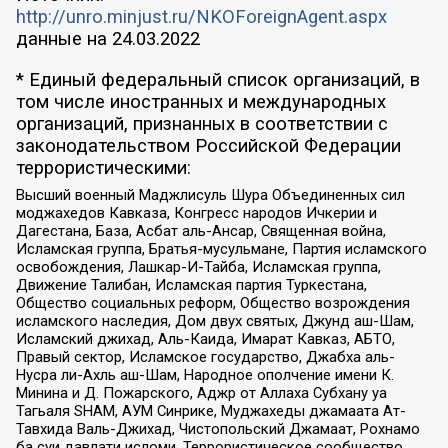
http://unro.minjust.ru/NKOForeignAgent.aspx
данные на
24.03.2022
* Единый федеральный список организаций, в
том числе иностранных и международных
организаций, признанных в соответствии с
законодательством Российской Федерации
террористическими:
Высший военный Маджлисуль Шура Объединенных сил
моджахедов Кавказа, Конгресс народов Ичкерии и
Дагестана, База, Асбат аль-Ансар, Священная война,
Исламская группа, Братья-мусульмане, Партия исламского
освобождения, Лашкар-И-Тайба, Исламская группа,
Движение Талибан, Исламская партия Туркестана,
Общество социальных реформ, Общество возрождения
исламского наследия, Дом двух святых, Джунд аш-Шам,
Исламский джихад, Аль-Каида, Имарат Кавказ, АБТО,
Правый сектор, Исламское государство, Джабха аль-
Нусра ли-Ахль аш-Шам, Народное ополчение имени К.
Минина и Д. Пожарского, Аджр от Аллаха Субхану уа
Тагьаля SHAM, АУМ Синрике, Муджахеды джамаата Ат-
Тавхида Валь-Джихад, Чистопольский Джамаат, Рохнамо
ба суи давлати исломи, Террористическое сообщество