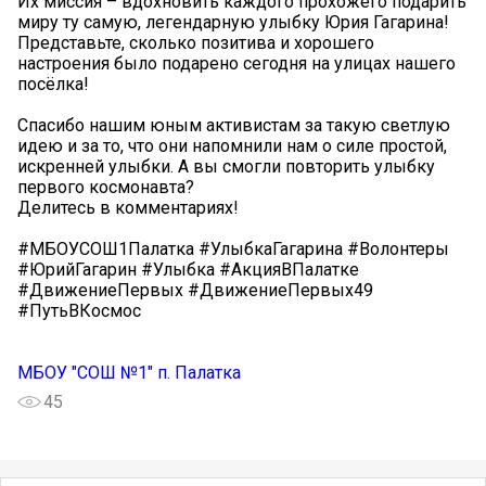
Их миссия – вдохновить каждого прохожего подарить
миру ту самую, легендарную улыбку Юрия Гагарина!
Представьте, сколько позитива и хорошего
настроения было подарено сегодня на улицах нашего
посёлка!
Спасибо нашим юным активистам за такую светлую
идею и за то, что они напомнили нам о силе простой,
искренней улыбки. А вы смогли повторить улыбку
первого космонавта?
Делитесь в комментариях!
#МБОУСОШ1Палатка #УлыбкаГагарина #Волонтеры
#ЮрийГагарин #Улыбка #АкцияВПалатке
#ДвижениеПервых #ДвижениеПервых49
#ПутьВКосмос
МБОУ "СОШ №1" п. Палатка
45