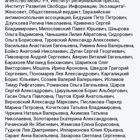
агентство МЕМО. РУ, Институт региональной прессы,
Институт Развития Свободы Информации, Экозащита!-
Женсовет, Общественный вердикт, Евразийская
антимонопольная ассоциация, Бедушев Петр Петрович,
Дзугкоева Регина Николаевна, Кривенко Сергей
Владимирович, Милославский Павел Юрьевич, Шнырова
Ольга Вадимовна, Чанышева Лилия Айратовна, Сидорович
Ольга Борисовна, Туровский Александр Алексеевич,
Васильева Анастасия Евгеньевна, Ривина Анна Валерьевна,
Бойко Анатолий Николаевич, Дугин Сергей Георгиевич,
Пивоваров Андрей Сергеевич, Аверин Виталий Евгеньевич,
Барахоев Магомед Бекханович, Шарипков Олег
Викторович, Мошель Ирина Ароновна, Шведов Григорий
Сергеевич, Пономарев Лев Александрович, Каргалицкий
Борис Юльевич, Созаев Валерий Валерьевич, Исламов
Тимур Рифгатович, Романова Ольга Евгеньевна, Щаров
Сергей Алексадрович, Цирульников Борис Альбертович,
Гасан Ольга Павловна, Паутов Юрий Анатольевич,
Верховский Александр Маркович, Пислакова-Паркер
Марина Петровна, Кочеткова Татьяна Владимировна,
Чуркина Наталья Валерьевна, Акимова Татьяна
Николаевна, Золотарева Екатерина Александровна,
Рачинский Ян Збигневич, Жемкова Елена Борисовна,
Гудков Лев Дмитриевич, Илларионова Юлия Юрьевна,
Саранг Анна Васильевна, Захарова Светлана Сергеевна,