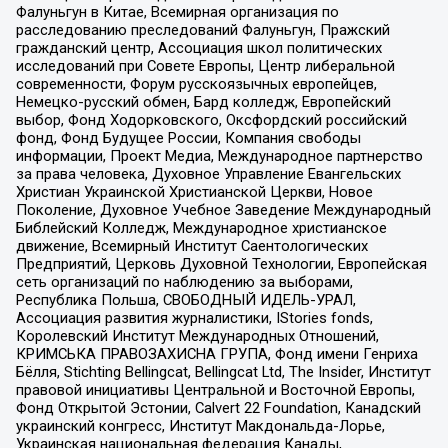
Фалуньгун в Китае, Всемирная организация по
расследованию преследований Фалуньгун, Пражский
гражданский центр, Ассоциация школ политических
исследований при Совете Европы, Центр либеральной
современности, Форум русскоязычных европейцев,
Немецко-русский обмен, Бард колледж, Европейский
выбор, Фонд Ходорковского, Оксфордский российский
фонд, Фонд Будущее России, Компания свободы
информации, Проект Медиа, Международное партнерство
за права человека, Духовное Управление Евангельских
Христиан Украинской Христианской Церкви, Новое
Поколение, Духовное Учебное Заведение Международный
Библейский Колледж, Международное христианское
движение, Всемирный Институт Саентологических
Предприятий, Церковь Духовной Технологии, Европейская
сеть организаций по наблюдению за выборами,
Республика Польша, СВОБОДНЫЙ ИДЕЛЬ-УРАЛ,
Ассоциация развития журналистики, IStories fonds,
Королевский Институт Международных Отношений,
КРИМСЬКА ПРАВОЗАХИСНА ГРУПА, Фонд имени Генриха
Бёлля, Stichting Bellingcat, Bellingcat Ltd, The Insider, Институт
правовой инициативы Центральной и Восточной Европы,
Фонд Открытой Эстонии, Calvert 22 Foundation, Канадский
украинский конгресс, Институт Макдональда-Лорье,
Украинская национальная федерация Канады,