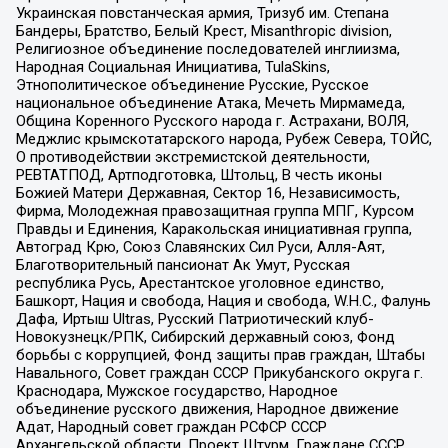
Украинская повстанческая армия, Тризуб им. Степана
Бандеры, Братство, Белый Крест, Misanthropic division,
Религиозное объединение последователей инглиизма,
Народная Социальная Инициатива, TulaSkins,
Этнополитическое объединение Русские, Русское
национальное объединение Атака, Мечеть Мирмамеда,
Община Коренного Русского народа г. Астрахани, ВОЛЯ,
Меджлис крымскотатарского народа, Рубеж Севера, ТОЙС,
О противодействии экстремистской деятельности,
РЕВТАТПОД, Артподготовка, Штольц, В честь иконы
Божией Матери Державная, Сектор 16, Независимость,
Фирма, Молодежная правозащитная группа МПГ, Курсом
Правды и Единения, Каракольская инициативная группа,
Автоград Крю, Союз Славянских Сил Руси, Алля-Аят,
Благотворительный пансионат Ак Умут, Русская
республика Русь, Арестантское уголовное единство,
Башкорт, Нация и свобода, Нация и свобода, W.H.С., Фалунь
Дафа, Иртыш Ultras, Русский Патриотический клуб-
Новокузнецк/РПК, Сибирский державный союз, Фонд
борьбы с коррупцией, Фонд защиты прав граждан, Штабы
Навального, Совет граждан СССР Прикубанского округа г.
Краснодара, Мужское государство, Народное
объединение русского движения, Народное движение
Адат, Народный совет граждан РСФСР СССР
Архангельской области, Проект Штурм, Граждане СССР,