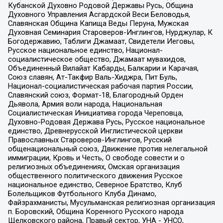
Кубанской Духовно Родовой Державы Русь, Община
Духовного Управления Асгардской Веси Беловодья,
Славянская Община Капища Веды Перуна, Мужская
Духовная Семинария Староверов-Инглингов, Нурджулар, К
Богодержавию, Таблиги Джамаат, Свидетели Иеговы,
Русское национальное единство, Национал-
социалистическое общество, Джамаат мувахидов,
Объединенный Вилайат Кабарды, Балкарии и Карачая,
Союз славян, Ат-Такфир Валь-Хиджра, Пит Буль,
Национал-социалистическая рабочая партия России,
Славянский союз, Формат-18, Благородный Орден
Дьявола, Армия воли народа, Национальная
Социалистическая Инициатива города Череповца,
Духовно-Родовая Держава Русь, Русское национальное
единство, Древнерусской Инглистической церкви
Православных Староверов-Инглингов, Русский
общенациональный союз, Движение против нелегальной
иммиграции, Кровь и Честь, О свободе совести и о
религиозных объединениях, Омская организация
общественного политического движения Русское
национальное единство, Северное Братство, Клуб
Болельщиков Футбольного Клуба Динамо,
Файзрахманисты, Мусульманская религиозная организация
п. Боровский, Община Коренного Русского народа
Щелковского района, Правый сектор, УНА - УНСО,