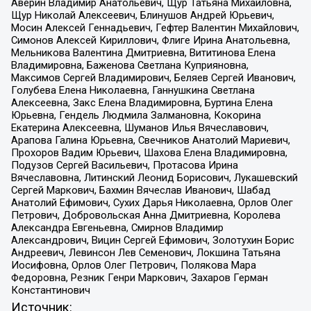
Аверин Владимир Анатольевич, Щур Татьяна Михайловна,
Щур Николай Алексеевич, Блинушов Андрей Юрьевич,
Мосин Алексей Геннадьевич, Гефтер Валентин Михайлович,
Симонов Алексей Кириллович, Флиге Ирина Анатольевна,
Мельникова Валентина Дмитриевна, Вититинова Елена
Владимировна, Баженова Светлана Куприяновна,
Максимов Сергей Владимирович, Беляев Сергей Иванович,
Голубева Елена Николаевна, Ганнушкина Светлана
Алексеевна, Закс Елена Владимировна, Буртина Елена
Юрьевна, Гендель Людмила Залмановна, Кокорина
Екатерина Алексеевна, Шуманов Илья Вячеславович,
Арапова Галина Юрьевна, Свечников Анатолий Мариевич,
Прохоров Вадим Юрьевич, Шахова Елена Владимировна,
Подузов Сергей Васильевич, Протасова Ирина
Вячеславовна, Литинский Леонид Борисович, Лукашевский
Сергей Маркович, Бахмин Вячеслав Иванович, Шабад
Анатолий Ефимович, Сухих Дарья Николаевна, Орлов Олег
Петрович, Добровольская Анна Дмитриевна, Королева
Александра Евгеньевна, Смирнов Владимир
Александрович, Вицин Сергей Ефимович, Золотухин Борис
Андреевич, Левинсон Лев Семенович, Локшина Татьяна
Иосифовна, Орлов Олег Петрович, Полякова Мара
Федоровна, Резник Генри Маркович, Захаров Герман
Константинович
Источник: