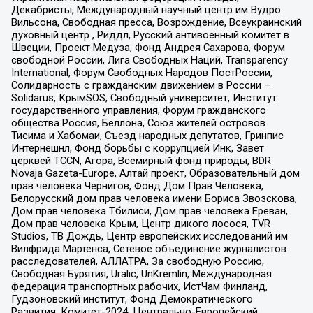
Декабристы, Международный научный центр им Вудро
Вильсона, Свободная пресса, Возрождение, Всеукраинский
духовный центр , Риддл, Русский антивоенный комитет в
Швеции, Проект Медуза, Фонд Андрея Сахарова, Форум
свободной России, Лига Свободных Наций, Transparеncy
International, Форум Свободных Народов ПостРоссии,
Солидарность с гражданским движением в России –
Solidarus, КрымSOS, Свободный университет, Институт
государственного управления, Форум гражданского
общества Россия, Беллона, Союз жителей островов
Тисима и Хабомаи, Съезд народных депутатов, Гринпис
Интернешнл, Фонд борьбы с коррупцией Инк, Завет
церквей TCCN, Агора, Всемирный фонд природы, BDR
Novaja Gazeta-Europe, Алтай проект, Образовательный дом
прав человека Чернигов, Фонд Дом Прав Человека,
Белорусский дом прав человека имени Бориса Звозскова,
Дом прав человека Тбилиси, Дом прав человека Ереван,
Дом прав человека Крым, Центр дикого лосося, TVR
Studios, ТВ Дождь, Центр европейских исследований им
Вилфрида Мартенса, Сетевое объединение журналистов
расследователей, АЛЛАТРА, За свободную Россию,
Свободная Бурятия, Uralic, UnKremlin, Международная
федерация транспортных рабочих, ИстЧам Финланд,
Гудзоновский институт, Фонд Демократического
Развития, Комитет-2024, Центрально-Европейский