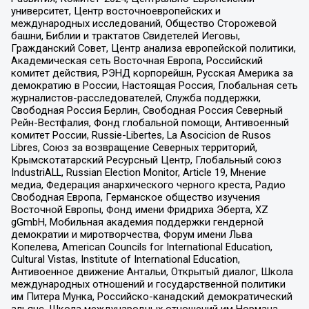
университет, Центр восточноевропейских и
международных исследований, Общество Сторожевой
башни, Библии и трактатов Свидетелей Иеговы,
Гражданский Совет, Центр анализа европейской политики,
Академическая сеть Восточная Европа, Российский
комитет действия, РЭНД корпорейшн, Русская Америка за
демократию в России, Настоящая Россия, Глобальная сеть
журналистов-расследователей, Служба поддержки,
Свободная Россия Берлин, Свободная Россия Северный
Рейн-Вестфалия, Фонд глобальной помощи, Антивоенный
комитет России, Russie-Libertes, La Asocicion de Rusos
Libres, Союз за возвращение Северных территорий,
Крымскотатарский Ресурсный Центр, Глобальный союз
IndustriALL, Russian Election Monitor, Article 19, Мнение
медиа, Федерация анархического черного креста, Радио
Свободная Европа, Германское общество изучения
Восточной Европы, Фонд имени Фридриха Эберта, XZ
gGmbH, Мобильная академия поддержки гендерной
демократии и миротворчества, Форум имени Льва
Копелева, American Councils for International Education,
Cultural Vistas, Institute of International Education,
Антивоенное движение Антальи, Открытый диалог, Школа
международных отношений и государственной политики
им Питера Мунка, Российско-канадский демократический