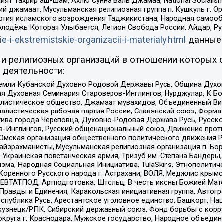
ят Тахрир аш-Шам, Ахлю Сунна Валь Джамаа, National Socialism
ий джамаат, Мусульманская религиозная группа п. Кушкуль г. 
ртия исламского возрождения Таджикистана, Народная самооб
олодёжь Которая Улыбается, Легион Свобода России, Айдар, Р
ie-i-ekstremistskie-organizacii-i-materialy.html
данные
и религиозных организаций в отношении которых 
 деятельности:
земли Кубанской Духовно Родовой Державы Русь, Община Духо
 Духовная Семинария Староверов-Инглингов, Нурджулар, К Бо
листическое общество, Джамаат мувахидов, Объединенный Вил
иалистическая рабочая партия России, Славянский союз, Форма
ива города Череповца, Духовно-Родовая Держава Русь, Русск
-Инглингов, Русский общенациональный союз, Движение против
 Омская организация общественного политического движения Р
йзрахманисты, Мусульманская религиозная организация п. Бо
краинская повстанческая армия, Тризуб им. Степана Бандеры, Бр
зма, Народная Социальная Инициатива, TulaSkins, Этнополитич
оренного Русского народа г. Астрахани, ВОЛЯ, Меджлис крымс
РЕВТАТПОД, Артподготовка, Штольц, В честь иконы Божией Мате
равды и Единения, Каракольская инициативная группа, Автогра
спублика Русь, Арестантское уголовное единство, Башкорт, Наци
окузнецк/РПК, Сибирский державный союз, Фонд борьбы с кор
округа г. Краснодара, Мужское государство, Народное объедин