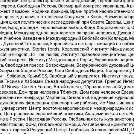
родный центр электоральных исследований, Германский фонд
рсов, Свободная Россия, Всемирный конгресс украинцев, Атла
ект Хармони, Родники дракона, Врачи против насильственного
ию преследования в отношении Фалуньгун в Китае, Всемирная о
ация школ политических исследований при Совете Европы, Цен
мен, Бард колледж, Европейский выбор, Фонд Ходорковского,
едиа, Международное партнерство за права человека, Духовно
ое Учебное Заведение Международный Библейский Колледж, М
ь Духовной Технологии, Европейская сеть организаций по наб
урналистики, IStories fonds, Королевский Институт Между
gcat, Bellingcat Ltd, The Insider, Институт правовой инициатив
инский конгресс, Институт Макдональда-Лорье, Украинская нац
, Свободная пресса, Возрождение, Всеукраинский духовный цен
орум свободной России, Лига Свободных Наций, Transparеncy I
– Solidarus, КрымSOS, Свободный университет, Институт госу
в Тисима и Хабомаи, Съезд народных депутатов, Гринпис Инте
DR Novaja Gazeta-Europe, Алтай проект, Образовательный дом 
зскова, Дом прав человека Тбилиси, Дом прав человека Ерева
едований им Вилфрида Мартенса, Сетевое объединение журнали
Международная федерация транспортных рабочих, ИстЧам Финлан
й университет, Центр восточноевропейских и международных и
, Центр анализа европейской политики, Академическая сеть Во
ю в России, Настоящая Россия, Глобальная сеть журналистов
естфалия, Фонд глобальной помощи, Антивоенный комитет России,
татарский Ресурсный Центр, Глобальный союз IndustriALL, Russi