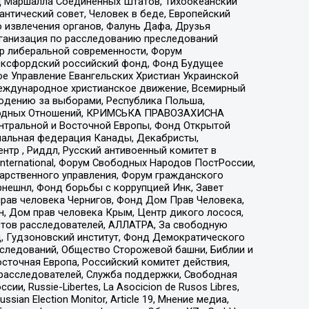
 Маршалла Соединенных Штатов, Тихоокеанский
нтический совет, Человек в беде, Европейский
 извлечения органов, Фалунь Дафа, Друзья
рганизация по расследованию преследований
тр либеральной современности, Форум
 Оксфордский российский фонд, Фонд Будущее
е Управление Евангельских Христиан Украинской
еждународное христианское движение, Всемирный
людению за выборами, Республика Польша,
народных Отношений, КРИМСЬКА ПРАВОЗАХИСНА
ы Центральной и Восточной Европы, Фонд Открытой
иональная федерация Канады, Декабристы,
тр , Риддл, Русский антивоенный комитет в
nternational, Форум Свободных Народов ПостРоссии,
дарственного управления, Форум гражданского
рнешнл, Фонд борьбы с коррупцией Инк, Завет
прав человека Чернигов, Фонд Дом Прав Человека,
н, Дом прав человека Крым, Центр дикого лосося,
стов расследователей, АЛЛАТРА, За свободную
д, Гудзоновский институт, Фонд Демократического
сследований, Общество Сторожевой башни, Библии и
сточная Европа, Российский комитет действия,
-расследователей, Служба поддержки, Свободная
 Russie-Libertes, La Asocicion de Rusos Libres,
an Election Monitor, Article 19, Мнение медиа,