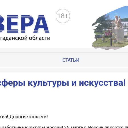
18+
СТАТЬИ
феры культуры и искусства!
ва! Дорогие коллеги!
работника культуры России! 25 марта в России является 