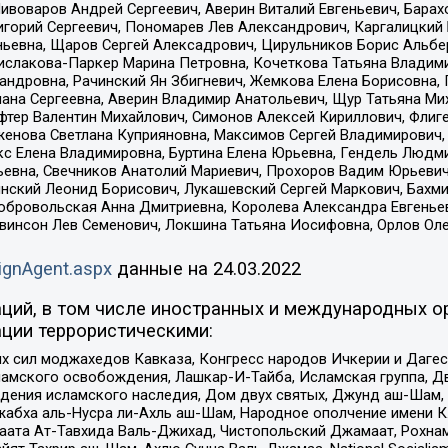
Пивоваров Андрей Сергеевич, Аверин Виталий Евгеньевич, Бара
горий Сергеевич, Пономарев Лев Александрович, Каргалицкий 
ньевна, Щаров Сергей Алексадрович, Цирульников Борис Альбер
ислакова-Паркер Марина Петровна, Кочеткова Татьяна Владими
сандровна, Рачинский Ян Збигневич, Жемкова Елена Борисовна,
лана Сергеевна, Аверин Владимир Анатольевич, Щур Татьяна М
фтер Валентин Михайлович, Симонов Алексей Кириллович, Флиг
женова Светлана Куприяновна, Максимов Сергей Владимирович, 
кс Елена Владимировна, Буртина Елена Юрьевна, Гендель Людм
евна, Свечников Анатолий Мариевич, Прохоров Вадим Юрьевич
инский Леонид Борисович, Лукашевский Сергей Маркович, Бахм
Добровольская Анна Дмитриевна, Королева Александра Евгенье
евинсон Лев Семенович, Локшина Татьяна Иосифовна, Орлов Ол
ignAgent.aspx
данные на
24.03.2022
ций, в том числе иностранных и международных ор
ции террористическими:
ил моджахедов Кавказа, Конгресс народов Ичкерии и Дагеста
ламского освобождения, Лашкар-И-Тайба, Исламская группа, Дв
ения исламского наследия, Дом двух святых, Джунд аш-Шам, 
жабха аль-Нусра ли-Ахль аш-Шам, Народное ополчение имени К.
ата Ат-Тавхида Валь-Джихад, Чистопольский Джамаат, Рохнам