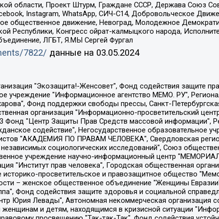
ой области, Проект Штурм, Граждане СССР, Держава Союз Сов
Facebook, Instagram, WhatsApp, СИЧ-С14, Добровольческое Движ
ское общественное движение, Невоград, Молодежное Демократ
ой Республики, Конгресс ойрат-калмыцкого народа, Исполнит
бъединение, ЛГБТ, Я.МЫ Сергей Фургал
uments/7822/
данные на
03.05.2024
Общество с ограниченной ответственностью "Радио Свободная Европа/Радио Свобода", Чешское информационное агентство "MEDIUM-ORIENT", Красноярская региональная общественная организация "Мы против СПИДа", Камалягин Денис Николаевич, Маркелов Сергей Евгеньевич, Пономарев Лев Александрович, Савицкая Людмила Алексеевна, Автономная некоммерческая организация "Центр по работе с проблемой насилия "НАСИЛИЮ.НЕТ", Межрегиональный профессиональный союз работников здравоохранения "Альянс врачей", Юридическое лицо, зарегистрированное в Латвийской Республике, SIA "Medusa Project" (регистрационный номер 40103797863, дата регистрации 10.06.2014), Некоммерческая организация "Фонд по борьбе с коррупцией", Автономная некоммерческая организация "Институт права и публичной политики", Баданин Роман Сергеевич, Гликин Максим Александрович, Железнова Мария Михайловна, Лукьянова Юлия Сергеевна, Маетная Елизавета Витальевна, Маняхин Петр Борисович, Чуракова Ольга Владимировна, Ярош Юлия Петровна, Юридическое лицо "The Insider SIA", зарегистрированное в Риге, Латвийская Республика (дата регистрации 26.06.2015), являющееся администратором доменного имени интернет-издания "The Insider SIA", https://theins.ru, Постернак Алексей Евгеньевич, Рубин Михаил Аркадьевич, Анин Роман Александрович, Юридическое лицо Istories fonds, зарегистрированное в Латвийской Республике (регистрационный номер 50008295751, дата регистрации 24.02.2020), Великовский Дмитрий Александрович, Долинина Ирина Николаевна, Мароховская Алеся Алексеевна, Шлейнов Роман Юрьевич, Шмагун Олеся Валентиновна, Общество с ограниченной ответственностью "Альтаир 2021", Общество с ограниченной ответственностью "Вега 2021", Общество с ограниченной ответственностью "Главный редактор 2021", Общество с ограниченной ответственностью "Ромашки монолит", Важенков Артем Валерьевич, Ивановская областная общественная организация "Центр гендерных исследований", Гурман Юрий Альбертович, Медиапроект "ОВД-Инфо", Егоров Владимир Владимирович, Жилинский Владимир Александрович, Общество с ограниченной ответственностью "ЗП", Иванова София Юрьевна, Карезина Инна Павловна, Кильтау Екатерина Викторовна, Петров Алексей Викторович, Пискунов Сергей Евгеньевич, Смирнов Сергей Сергеевич, Тихонов Михаил Сергеевич, Общество с ограниченной ответственностью "ЖУРНАЛИСТ-ИНОСТРАННЫЙ АГЕНТ", Арапова Галина Юрьевна, Вольтская Татьяна Анатольевна, Американская компания "Mason G.E.S. Anonymous Foundation" (США), являющаяся владельцем интернет-издания https://mnews.world/, Компания "Stichting Bellingcat", зарегистрированная в Нидерландах (дата регистрации 11.07.2018), Захаров Андрей Вячеславович, Клепиковская Екатерина Дмитриевна, Общество с ограниченной ответственностью "МЕМО", Перл Роман Александрович, Симонов Евгений Алексеевич, Соловьева Елена Анатольевна, Сотников Даниил Владимирович, Сурначева Елизавета Дмитриевна, Автономная некоммерческая организация по защите прав человека и информированию населения "Якутия – Наше Мнение", Общество с ограниченной ответственностью "Москоу диджитал медиа", с 26.01.2023 Общество с ограниченной ответственностью "Чайка Белые сады", Ветошкина Валерия Валерьевна, Заговора Максим Александрович, Межрегиональное общественное движение "Российская ЛГБТ - сеть", Оленичев Максим Владимирович, Павлов Иван Юрьевич, Скворцова Елена Сергеевна, Общество с ограниченной ответственностью "Как бы инагент", Кочетков Игорь Викторович, Общество с ограниченной ответственностью "Честные выборы", Еланчик Олег Александрович, Общество с ограниченной ответственностью "Нобелевский призыв", Гималова Регина Эмилевна, Григорьев Андрей Валерьевич, Григорьева Алина Александровна, Ассоциация по содействию защите прав призывников, альтернативнослужащих и военнослужащих "Правозащитная группа "Гражданин.Армия.Право", Хисамова Регина Фаритовна, Автономная некоммерческая организация по реализа