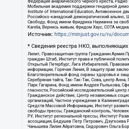
Федерация анархического черного креста, Радио
Мобильная академия поддержки гендерной демократи
Institute of International Education, Антивоенн
Российско-канадский демократический альянс, 
Свободу, Фонд имени Фридриха Науманна за свобо
Karelia, Вернись живым, Фридом Хаус, СОТА меди
Источник:
https://minjust.gov.ru/ru/doc
* Сведения реестра НКО, выполняющих 
Лилит, Правозащитная группа Гражданин.Армия.П
граждан Штаб, Институт права и публичной поли
Открытый Петербург, Лига Избирателей, Правова
информации, Горячая Линия, В защиту прав закл
Благотворительный фонд охраны здоровья и защи
Серебряная тайга, Так-Так-Так, Сова, центр Анн
Парк Гагарина, Фонд имени Андрея Рылькова, Сф
гласности, Российский исследовательский центр 
Гражданское действие, Центр независимых соци
организаций, Частное учреждение в Калининград
Средств Массовой Информации, Институт развити
свободы прессы, Гражданский контроль, Человек
РУ, Институт региональной прессы, Институт Ра
ассоциация, Бедушев Петр Петрович, Дзугкоева 
Чанышева Лилия Айратовна, Сидорович Ольга Бори