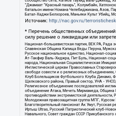
сообщество Сеть, Катиба Таухид валь-Джихад, Хай
“Джамаат “Красный пахарь”, Колумбайн, Хатлонск
батальон имени Номана Челебиджихана, Азов, Па
Батал-Хаджи Белхороев, Маньяки Культ Убийц, М
Источник:
http://nac.gov.ru/terroristichesk
* Перечень общественных объединений 
силу решение о ликвидации или запрете
Национал-большевистская партия, ВЕК РА, Рада 
Славянская Община Капища Веды Перуна, Мужская
Русское национальное единство, Национал-социа
Ат-Такфир Валь-Хиджра, Пит Буль, Национал-соц
народа, Национальная Социалистическая Инициат
Инглистической церкви Православных Староверов
свободе совести и о религиозных объединениях,
Клуб Болельщиков Футбольного Клуба Динамо, Фа
Щелковского района, Правый сектор, УНА - УНСО, У
Религиозное объединение последователей инглии
объединение Атака, Мечеть Мирмамеда, Община К
противодействии экстремистской деятельности, 
Молодежная правозащитная группа МПГ, Курсом П
Благотворительный пансионат Ак Умут, Русская ре
Иртыш Ultras, Русский Патриотический клуб-Нов
Навального, Совет граждан СССР Прикубанского 