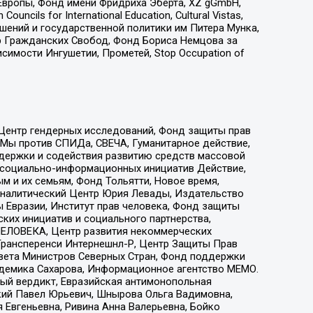
Европы, Фонд имени Фридриха Эберта, XZ gGmbH,
ls for International Education, Cultural Vistas,
ошений и государственной политики им Питера Мунка,
 Гражданских Свобод, Фонд Бориса Немцова за
имости Ингушетии, Прометей, Stop Occupation of
 Центр гендерных исследований, Фонд защиты прав
 Мы против СПИДа, СВЕЧА, Гуманитарное действие,
ддержки и содействия развитию средств массовой
р социально-информационных инициатив Действие,
 и их семьям, Фонд Тольятти, Новое время,
, Аналитический Центр Юрия Левады, Издательство
 Евразии, Институт прав человека, Фонд защиты
ких инициатив и социального партнерства,
ЕЛОВЕКА, Центр развития некоммерческих
 Трансперенси Интернешнл-Р, Центр Защиты Прав
овета Министров Северных Стран, Фонд поддержки
адемика Сахарова, Информационное агентство МЕМО.
ый вердикт, Евразийская антимонопольная
кий Павел Юрьевич, Шнырова Ольга Вадимовна,
 Евгеньевна, Ривина Анна Валерьевна, Бойко