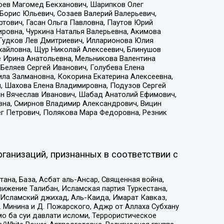
хоев Магомед Бекханович, Шарипков Олег
Борис Юльевич, Созаев Валерий Валерьевич,
тович, Гасан Ольга Павловна, Паутов Юрий
ровна, Чуркина Наталья Валерьевна, Акимова
 Гудков Лев Дмитриевич, Илларионова Юлия
ихайловна, Щур Николай Алексеевич, Блинушов
е Ирина Анатольевна, Мельникова Валентина
Беляев Сергей Иванович, Голубева Елена
ила Залмановна, Кокорина Екатерина Алексеевна,
, Шахова Елена Владимировна, Подузов Сергей
ин Вячеслав Иванович, Шабад Анатолий Ефимович,
вна, Смирнов Владимир Александрович, Вицин
ег Петрович, Полякова Мара Федоровна, Резник
ганизаций, признанных в соответствии с
на, База, Асбат аль-Ансар, Священная война,
ижение Талибан, Исламская партия Туркестана,
Исламский джихад, Аль-Каида, Имарат Кавказ,
 Минина и Д. Пожарского, Аджр от Аллаха Субхану
о ба суи давлати исломи, Террористическое