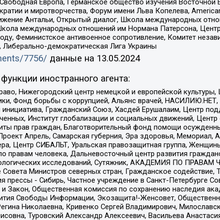
 Свободная Европа, Германское общество изучения Восточной 
и и миротворчества, Форум имени Льва Копелева, American Counci
ое движение Антальи, Открытый диалог, Школа международных отн
Школа международных отношений им Нормана Патерсона, Центр
ду, Феминистское антивоенное сопротивление, Комитет независ
а, Либерально-демократическая Лига Украины
uments/7756/
данные на
13.05.2024
функции иностранного агента:
раво, Нижегородский центр немецкой и европейской культуры,
тики, Фонд борьбы с коррупцией, Альянс врачей, НАСИЛИЮ.НЕТ,
я инициатива, Гражданский Союз, Хасдей Ерушалаим, Центр по
юченных, Институт глобализации и социальных движений, Цент
ты прав граждан, Благотворительный фонд помощи осужденным
а, Проект Апрель, Самарская губерния, Эра здоровья, Мемориал
ера, Центр СИБАЛЬТ, Уральская правозащитная группа, Женщины
по правам человека, Дальневосточный центр развития гражданс
ологических исследований, Сутяжник, АКАДЕМИЯ ПО ПРАВАМ Ч
е Совета Министров северных стран, Гражданское содействие,
я прессы - Сибирь, Частное учреждение в Санкт-Петербурге С
 и Закон, Общественная комиссия по сохранению наследия ак
звития Свободы Информации, Экозащита!-Женсовет, Общественн
Регина Николаевна, Кривенко Сергей Владимирович, Милославс
совна, Туровский Александр Алексеевич, Васильева Анастасия