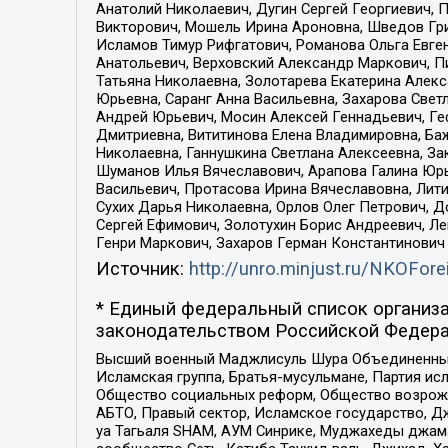
Анатолий Николаевич, Дугин Сергей Георгиевич, 
Викторович, Мошель Ирина Ароновна, Шведов Гри
Исламов Тимур Рифгатович, Романова Ольга Евге
Анатольевич, Верховский Александр Маркович, П
Татьяна Николаевна, Золотарева Екатерина Алек
Юрьевна, Саранг Анна Васильевна, Захарова Свет
Андрей Юрьевич, Мосин Алексей Геннадьевич, Ге
Дмитриевна, Вититинова Елена Владимировна, Ба
Николаевна, Ганнушкина Светлана Алексеевна, За
Шуманов Илья Вячеславович, Арапова Галина Юрь
Васильевич, Протасова Ирина Вячеславовна, Лит
Сухих Дарья Николаевна, Орлов Олег Петрович, 
Сергей Ефимович, Золотухин Борис Андреевич, Л
Генри Маркович, Захаров Герман Константинович
Источник:
http://unro.minjust.ru/NKOFore
* Единый федеральный список организа
законодательством Российской Федера
Высший военный Маджлисуль Шура Объединенных с
Исламская группа, Братья-мусульмане, Партия ис
Общество социальных реформ, Общество возрожд
АБТО, Правый сектор, Исламское государство, Д
уа Тагьаля SHAM, АУМ Синрике, Муджахеды джама