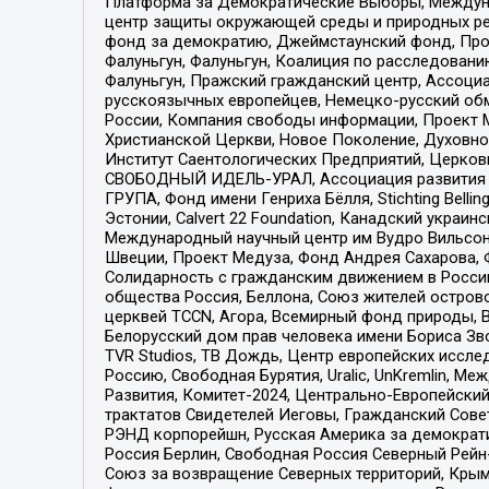
Платформа за Демократические Выборы, Междуна
центр защиты окружающей среды и природных ресу
фонд за демократию, Джеймстаунский фонд, Прож
Фалуньгун, Фалуньгун, Коалиция по расследован
Фалуньгун, Пражский гражданский центр, Ассоци
русскоязычных европейцев, Немецко-русский об
России, Компания свободы информации, Проект М
Христианской Церкви, Новое Поколение, Духовн
Институт Саентологических Предприятий, Церков
СВОБОДНЫЙ ИДЕЛЬ-УРАЛ, Ассоциация развития ж
ГРУПА, Фонд имени Генриха Бёлля, Stichting Bellin
Эстонии, Calvert 22 Foundation, Канадский укра
Международный научный центр им Вудро Вильсона
Швеции, Проект Медуза, Фонд Андрея Сахарова, Ф
Солидарность с гражданским движением в России 
общества Россия, Беллона, Союз жителей острово
церквей TCCN, Агора, Всемирный фонд природы, B
Белорусский дом прав человека имени Бориса Зво
TVR Studios, ТВ Дождь, Центр европейских иссл
Россию, Свободная Бурятия, Uralic, UnKremlin, 
Развития, Комитет-2024, Центрально-Европейски
трактатов Свидетелей Иеговы, Гражданский Совет
РЭНД корпорейшн, Русская Америка за демократи
Россия Берлин, Свободная Россия Северный Рейн-В
Союз за возвращение Северных территорий, Крымско