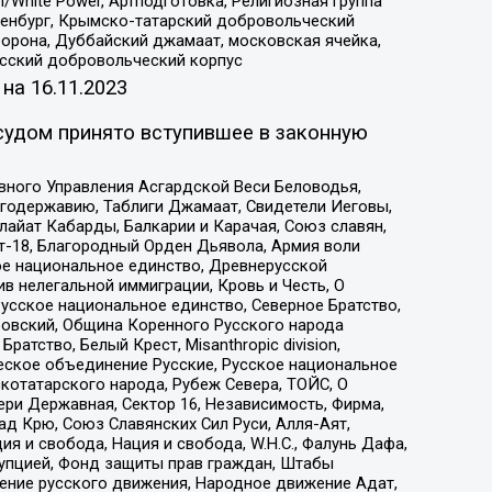
/White Power, Артподготовка, Религиозная группа
Оренбург, Крымско-татарский добровольческий
орона, Дуббайский джамаат, московская ячейка,
усский добровольческий корпус
 на
16.11.2023
судом принято вступившее в законную
вного Управления Асгардской Веси Беловодья,
годержавию, Таблиги Джамаат, Свидетели Иеговы,
айат Кабарды, Балкарии и Карачая, Союз славян,
т-18, Благородный Орден Дьявола, Армия воли
ое национальное единство, Древнерусской
 нелегальной иммиграции, Кровь и Честь, О
усское национальное единство, Северное Братство,
ровский, Община Коренного Русского народа
атство, Белый Крест, Misanthropic division,
еское объединение Русские, Русское национальное
котатарского народа, Рубеж Севера, ТОЙС, О
ри Державная, Сектор 16, Независимость, Фирма,
д Крю, Союз Славянских Сил Руси, Алля-Аят,
я и свобода, Нация и свобода, W.H.С., Фалунь Дафа,
рупцией, Фонд защиты прав граждан, Штабы
ение русского движения, Народное движение Адат,