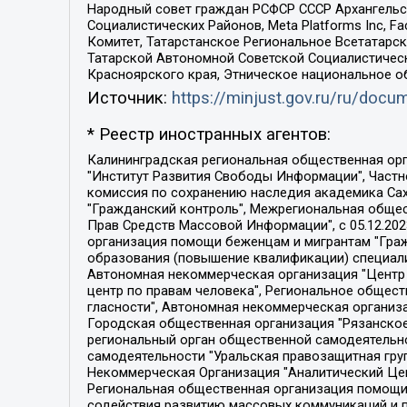
Народный совет граждан РСФСР СССР Архангельск
Социалистических Районов, Meta Platforms Inc, 
Комитет, Татарстанское Региональное Всетатар
Татарской Автономной Советской Социалистическ
Красноярского края, Этническое национальное о
Источник:
https://minjust.gov.ru/ru/doc
* Реестр иностранных агентов:
Калининградская региональная общественная организация "Экозащита!-Женсовет", Фонд содействия защите прав и свобод граждан "Общественный вердикт", Фонд "Институт Развития Свободы Информации", Частное учреждение "Информационное агентство МЕМО. РУ", Региональная общественная организация "Общественная комиссия по сохранению наследия академика Сахарова", Фонд поддержки свободы прессы, Санкт-Петербургская общественная правозащитная организация "Гражданский контроль", Межрегиональная общественная организация "Информационно-просветительский центр "Мемориал", Региональный Фонд "Центр Защиты Прав Средств Массовой Информации", с 05.12.2023 Фонд "Центр Защиты Прав Средств массовой информации", Региональная общественная благотворительная организация помощи беженцам и мигрантам "Гражданское содействие", Негосударственное образовательное учреждение дополнительного профессионального образования (повышение квалификации) специалистов "АКАДЕМИЯ ПО ПРАВАМ ЧЕЛОВЕКА", Свердловская региональная общественная организация "Сутяжник", Автономная некоммерческая организация "Центр независимых социологических исследований", Союз общественных объединений "Российский исследовательский центр по правам человека", Региональное общественное учреждение научно-информационный центр "МЕМОРИАЛ", Некоммерческая организация "Фонд защиты гласности", Автономная некоммерческая организация "Институт прав человека", Городская общественная организация "Екатеринбургское общество "МЕМОРИАЛ", Городская общественная организация "Рязанское историко-просветительское и правозащитное общество "Мемориал" (Рязанский Мемориал), Челябинский региональный орган общественной самодеятельности – женское общественное объединение "Женщины Евразии", Челябинский региональный орган общественной самодеятельности "Уральская правозащитная группа", Фонд содействия защите здоровья и социальной справедливости имени Андрея Рылькова, Автономная Некоммерческая Организация "Аналитический Центр Юрия Левады", Автономная некоммерческая организация социальной поддержки населения "Проект Апрель", Региональная общественная организация помощи женщинам и детям, находящимся в кризисной ситуации "Информационно-методический центр "Анна", Фонд содействия развитию массовых коммуникаций и правовому просвещению "Так-так-Так", Фонд содействия устойчивому развитию "Серебряная тайга", Свердловский региональный общественный фонд социальных проектов "Новое время", "Idel.Реалии", Кавказ.Реалии, Крым.Реалии, Телеканал Настоящее Время, Татаро-башкирская служба Радио Свобода (Azatliq Radiosi), Радио Свободная Европа/Радио Свобода (PCE/PC), "Сибирь.Реалии", "Фактограф", Благотворительный фонд помощи осужденным и их семьям, Автономная некоммерческая организация "Институт глобализации и социальных движений", Фонд "В защиту прав заключенных", Частное учреждение "Центр поддержки и содействия развитию средств массовой информации", Пензенский региональный общественный благотворительный фонд "Гражданский союз", "Север.Реалии", Некоммерческая организация Фонд "Правовая инициатива", 