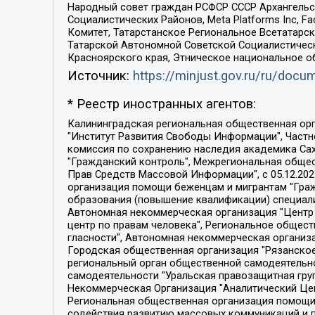
Народный совет граждан РСФСР СССР Архангельск
Социалистических Районов, Meta Platforms Inc, 
Комитет, Татарстанское Региональное Всетатар
Татарской Автономной Советской Социалистическ
Красноярского края, Этническое национальное о
Источник:
https://minjust.gov.ru/ru/doc
* Реестр иностранных агентов:
Калининградская региональная общественная организация "Экозащита!-Женсовет", Фонд содействия защите прав и свобод граждан "Общественный вердикт", Фонд "Институт Развития Свободы Информации", Частное учреждение "Информационное агентство МЕМО. РУ", Региональная общественная организация "Общественная комиссия по сохранению наследия академика Сахарова", Фонд поддержки свободы прессы, Санкт-Петербургская общественная правозащитная организация "Гражданский контроль", Межрегиональная общественная организация "Информационно-просветительский центр "Мемориал", Региональный Фонд "Центр Защиты Прав Средств Массовой Информации", с 05.12.2023 Фонд "Центр Защиты Прав Средств массовой информации", Региональная общественная благотворительная организация помощи беженцам и мигрантам "Гражданское содействие", Негосударственное образовательное учреждение дополнительного профессионального образования (повышение квалификации) специалистов "АКАДЕМИЯ ПО ПРАВАМ ЧЕЛОВЕКА", Свердловская региональная общественная организация "Сутяжник", Автономная некоммерческая организация "Центр независимых социологических исследований", Союз общественных объединений "Российский исследовательский центр по правам человека", Региональное общественное учреждение научно-информационный центр "МЕМОРИАЛ", Некоммерческая организация "Фонд защиты гласности", Автономная некоммерческая организация "Институт прав человека", Городская общественная организация "Екатеринбургское общество "МЕМОРИАЛ", Городская общественная организация "Рязанское историко-просветительское и правозащитное общество "Мемориал" (Рязанский Мемориал), Челябинский региональный орган общественной самодеятельности – женское общественное объединение "Женщины Евразии", Челябинский региональный орган общественной самодеятельности "Уральская правозащитная группа", Фонд содействия защите здоровья и социальной справедливости имени Андрея Рылькова, Автономная Некоммерческая Организация "Аналитический Центр Юрия Левады", Автономная некоммерческая организация социальной поддержки населения "Проект Апрель", Региональная общественная организация помощи женщинам и детям, находящимся в кризисной ситуации "Информационно-методический центр "Анна", Фонд содействия развитию массовых коммуникаций и правовому просвещению "Так-так-Так", Фонд содействия устойчивому развитию "Серебряная тайга", Свердловский региональный общественный фонд социальных проектов "Новое время", "Idel.Реалии", Кавказ.Реалии, Крым.Реалии, Телеканал Настоящее Время, Татаро-башкирская служба Радио Свобода (Azatliq Radiosi), Радио Свободная Европа/Радио Свобода (PCE/PC), "Сибирь.Реалии", "Фактограф", Благотворительный фонд помощи осужденным и их семьям, Автономная некоммерческая организация "Институт глобализации и социальных движений", Фонд "В защиту прав заключенных", Частное учреждение "Центр поддержки и содействия развитию средств массовой информации", Пензенский региональный общественный благотворительный фонд "Гражданский союз", "Север.Реалии", Некоммерческая организация Фонд "Правовая инициатива", 