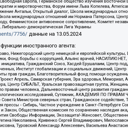
 Свободная Европа, Германское общество изучения Восточной 
и и миротворчества, Форум имени Льва Копелева, American Counci
ое движение Антальи, Открытый диалог, Школа международных отн
Школа международных отношений им Нормана Патерсона, Центр
ду, Феминистское антивоенное сопротивление, Комитет независ
а, Либерально-демократическая Лига Украины
uments/7756/
данные на
13.05.2024
функции иностранного агента:
раво, Нижегородский центр немецкой и европейской культуры,
тики, Фонд борьбы с коррупцией, Альянс врачей, НАСИЛИЮ.НЕТ,
я инициатива, Гражданский Союз, Хасдей Ерушалаим, Центр по
юченных, Институт глобализации и социальных движений, Цент
ты прав граждан, Благотворительный фонд помощи осужденным
а, Проект Апрель, Самарская губерния, Эра здоровья, Мемориал
ера, Центр СИБАЛЬТ, Уральская правозащитная группа, Женщины
по правам человека, Дальневосточный центр развития гражданс
ологических исследований, Сутяжник, АКАДЕМИЯ ПО ПРАВАМ Ч
е Совета Министров северных стран, Гражданское содействие,
я прессы - Сибирь, Частное учреждение в Санкт-Петербурге С
 и Закон, Общественная комиссия по сохранению наследия ак
звития Свободы Информации, Экозащита!-Женсовет, Общественн
Регина Николаевна, Кривенко Сергей Владимирович, Милославс
совна, Туровский Александр Алексеевич, Васильева Анастасия