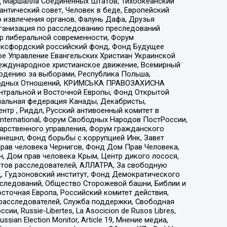
 Маршалла Соединенных Штатов, Тихоокеанский
нтический совет, Человек в беде, Европейский
 извлечения органов, Фалунь Дафа, Друзья
рганизация по расследованию преследований
тр либеральной современности, Форум
 Оксфордский российский фонд, Фонд Будущее
е Управление Евангельских Христиан Украинской
еждународное христианское движение, Всемирный
людению за выборами, Республика Польша,
народных Отношений, КРИМСЬКА ПРАВОЗАХИСНА
ы Центральной и Восточной Европы, Фонд Открытой
иональная федерация Канады, Декабристы,
тр , Риддл, Русский антивоенный комитет в
nternational, Форум Свободных Народов ПостРоссии,
дарственного управления, Форум гражданского
рнешнл, Фонд борьбы с коррупцией Инк, Завет
прав человека Чернигов, Фонд Дом Прав Человека,
н, Дом прав человека Крым, Центр дикого лосося,
стов расследователей, АЛЛАТРА, За свободную
д, Гудзоновский институт, Фонд Демократического
сследований, Общество Сторожевой башни, Библии и
сточная Европа, Российский комитет действия,
-расследователей, Служба поддержки, Свободная
 Russie-Libertes, La Asocicion de Rusos Libres,
an Election Monitor, Article 19, Мнение медиа,