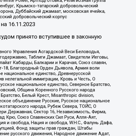
/White Power, Артподготовка, Религиозная группа
Оренбург, Крымско-татарский добровольческий
орона, Дуббайский джамаат, московская ячейка,
усский добровольческий корпус
 на
16.11.2023
судом принято вступившее в законную
вного Управления Асгардской Веси Беловодья,
годержавию, Таблиги Джамаат, Свидетели Иеговы,
айат Кабарды, Балкарии и Карачая, Союз славян,
т-18, Благородный Орден Дьявола, Армия воли
ое национальное единство, Древнерусской
 нелегальной иммиграции, Кровь и Честь, О
усское национальное единство, Северное Братство,
ровский, Община Коренного Русского народа
атство, Белый Крест, Misanthropic division,
еское объединение Русские, Русское национальное
котатарского народа, Рубеж Севера, ТОЙС, О
ри Державная, Сектор 16, Независимость, Фирма,
д Крю, Союз Славянских Сил Руси, Алля-Аят,
я и свобода, Нация и свобода, W.H.С., Фалунь Дафа,
рупцией, Фонд защиты прав граждан, Штабы
ение русского движения, Народное движение Адат,