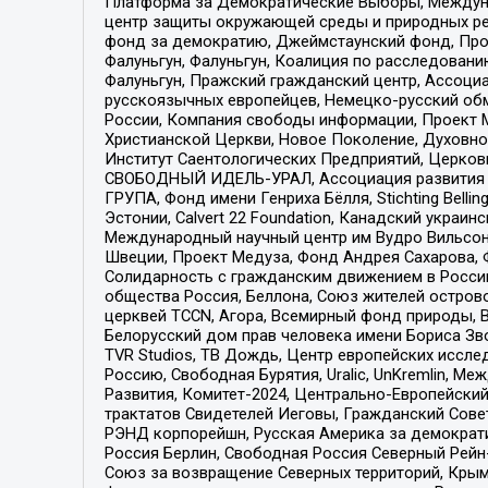
Платформа за Демократические Выборы, Междуна
центр защиты окружающей среды и природных ресу
фонд за демократию, Джеймстаунский фонд, Прож
Фалуньгун, Фалуньгун, Коалиция по расследован
Фалуньгун, Пражский гражданский центр, Ассоци
русскоязычных европейцев, Немецко-русский об
России, Компания свободы информации, Проект М
Христианской Церкви, Новое Поколение, Духовн
Институт Саентологических Предприятий, Церков
СВОБОДНЫЙ ИДЕЛЬ-УРАЛ, Ассоциация развития ж
ГРУПА, Фонд имени Генриха Бёлля, Stichting Bellin
Эстонии, Calvert 22 Foundation, Канадский укра
Международный научный центр им Вудро Вильсона
Швеции, Проект Медуза, Фонд Андрея Сахарова, Ф
Солидарность с гражданским движением в России 
общества Россия, Беллона, Союз жителей острово
церквей TCCN, Агора, Всемирный фонд природы, B
Белорусский дом прав человека имени Бориса Зво
TVR Studios, ТВ Дождь, Центр европейских иссл
Россию, Свободная Бурятия, Uralic, UnKremlin, 
Развития, Комитет-2024, Центрально-Европейски
трактатов Свидетелей Иеговы, Гражданский Совет
РЭНД корпорейшн, Русская Америка за демократи
Россия Берлин, Свободная Россия Северный Рейн-В
Союз за возвращение Северных территорий, Крымско