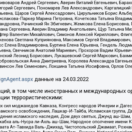
Пивоваров Андрей Сергеевич, Аверин Виталий Евгеньевич, Бара
горий Сергеевич, Пономарев Лев Александрович, Каргалицкий 
ньевна, Щаров Сергей Алексадрович, Цирульников Борис Альбер
ислакова-Паркер Марина Петровна, Кочеткова Татьяна Владими
сандровна, Рачинский Ян Збигневич, Жемкова Елена Борисовна,
лана Сергеевна, Аверин Владимир Анатольевич, Щур Татьяна М
фтер Валентин Михайлович, Симонов Алексей Кириллович, Флиг
женова Светлана Куприяновна, Максимов Сергей Владимирович, 
кс Елена Владимировна, Буртина Елена Юрьевна, Гендель Людм
евна, Свечников Анатолий Мариевич, Прохоров Вадим Юрьевич
инский Леонид Борисович, Лукашевский Сергей Маркович, Бахм
Добровольская Анна Дмитриевна, Королева Александра Евгенье
евинсон Лев Семенович, Локшина Татьяна Иосифовна, Орлов Ол
ignAgent.aspx
данные на
24.03.2022
ций, в том числе иностранных и международных ор
ции террористическими:
ил моджахедов Кавказа, Конгресс народов Ичкерии и Дагеста
ламского освобождения, Лашкар-И-Тайба, Исламская группа, Дв
ения исламского наследия, Дом двух святых, Джунд аш-Шам, 
жабха аль-Нусра ли-Ахль аш-Шам, Народное ополчение имени К.
ата Ат-Тавхида Валь-Джихад, Чистопольский Джамаат, Рохнам