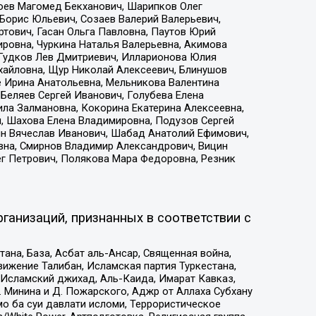
хоев Магомед Бекханович, Шарипков Олег
Борис Юльевич, Созаев Валерий Валерьевич,
тович, Гасан Ольга Павловна, Паутов Юрий
ровна, Чуркина Наталья Валерьевна, Акимова
 Гудков Лев Дмитриевич, Илларионова Юлия
ихайловна, Щур Николай Алексеевич, Блинушов
е Ирина Анатольевна, Мельникова Валентина
Беляев Сергей Иванович, Голубева Елена
ила Залмановна, Кокорина Екатерина Алексеевна,
, Шахова Елена Владимировна, Подузов Сергей
ин Вячеслав Иванович, Шабад Анатолий Ефимович,
вна, Смирнов Владимир Александрович, Вицин
ег Петрович, Полякова Мара Федоровна, Резник
ганизаций, признанных в соответствии с
на, База, Асбат аль-Ансар, Священная война,
ижение Талибан, Исламская партия Туркестана,
Исламский джихад, Аль-Каида, Имарат Кавказ,
 Минина и Д. Пожарского, Аджр от Аллаха Субхану
о ба суи давлати исломи, Террористическое