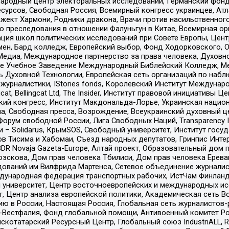
родный центр электоральных исследований, Германский фонд
рсов, Свободная Россия, Всемирный конгресс украинцев, Атла
ект Хармони, Родники дракона, Врачи против насильственного
ию преследования в отношении Фалуньгун в Китае, Всемирная о
ация школ политических исследований при Совете Европы, Цен
мен, Бард колледж, Европейский выбор, Фонд Ходорковского,
едиа, Международное партнерство за права человека, Духовно
ое Учебное Заведение Международный Библейский Колледж, М
ь Духовной Технологии, Европейская сеть организаций по наб
урналистики, IStories fonds, Королевский Институт Между
gcat, Bellingcat Ltd, The Insider, Институт правовой инициатив
инский конгресс, Институт Макдональда-Лорье, Украинская нац
, Свободная пресса, Возрождение, Всеукраинский духовный цен
орум свободной России, Лига Свободных Наций, Transparеncy I
– Solidarus, КрымSOS, Свободный университет, Институт госу
в Тисима и Хабомаи, Съезд народных депутатов, Гринпис Инте
DR Novaja Gazeta-Europe, Алтай проект, Образовательный дом 
зскова, Дом прав человека Тбилиси, Дом прав человека Ерева
едований им Вилфрида Мартенса, Сетевое объединение журнали
Международная федерация транспортных рабочих, ИстЧам Финлан
й университет, Центр восточноевропейских и международных и
, Центр анализа европейской политики, Академическая сеть Во
ю в России, Настоящая Россия, Глобальная сеть журналистов
естфалия, Фонд глобальной помощи, Антивоенный комитет России,
татарский Ресурсный Центр, Глобальный союз IndustriALL, Russi