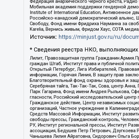
Федерация анархического черного креста, Радио
Мобильная академия поддержки гендерной демократи
Institute of International Education, Антивоенн
Российско-канадский демократический альянс, 
Свободу, Фонд имени Фридриха Науманна за свобо
Karelia, Вернись живым, Фридом Хаус, СОТА меди
Источник:
https://minjust.gov.ru/ru/doc
* Сведения реестра НКО, выполняющих 
Лилит, Правозащитная группа Гражданин.Армия.П
граждан Штаб, Институт права и публичной поли
Открытый Петербург, Лига Избирателей, Правова
информации, Горячая Линия, В защиту прав закл
Благотворительный фонд охраны здоровья и защи
Серебряная тайга, Так-Так-Так, Сова, центр Анн
Парк Гагарина, Фонд имени Андрея Рылькова, Сф
гласности, Российский исследовательский центр 
Гражданское действие, Центр независимых соци
организаций, Частное учреждение в Калининград
Средств Массовой Информации, Институт развити
свободы прессы, Гражданский контроль, Человек
РУ, Институт региональной прессы, Институт Ра
ассоциация, Бедушев Петр Петрович, Дзугкоева 
Чанышева Лилия Айратовна, Сидорович Ольга Бори