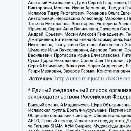
Анатолий Николаевич, Дугин Сергей Георгиевич, 
Викторович, Мошель Ирина Ароновна, Шведов Гри
Исламов Тимур Рифгатович, Романова Ольга Евге
Анатольевич, Верховский Александр Маркович, П
Татьяна Николаевна, Золотарева Екатерина Алек
Юрьевна, Саранг Анна Васильевна, Захарова Свет
Андрей Юрьевич, Мосин Алексей Геннадьевич, Ге
Дмитриевна, Вититинова Елена Владимировна, Ба
Николаевна, Ганнушкина Светлана Алексеевна, За
Шуманов Илья Вячеславович, Арапова Галина Юрь
Васильевич, Протасова Ирина Вячеславовна, Лит
Сухих Дарья Николаевна, Орлов Олег Петрович, 
Сергей Ефимович, Золотухин Борис Андреевич, Л
Генри Маркович, Захаров Герман Константинович
Источник:
http://unro.minjust.ru/NKOFore
* Единый федеральный список организа
законодательством Российской Федера
Высший военный Маджлисуль Шура Объединенных с
Исламская группа, Братья-мусульмане, Партия ис
Общество социальных реформ, Общество возрожд
АБТО, Правый сектор, Исламское государство, Д
уа Тагьаля SHAM, АУМ Синрике, Муджахеды джама