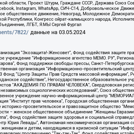
ой области, Проект Штурм, Граждане СССР, Держава Союз Сов
Facebook, Instagram, WhatsApp, СИЧ-С14, Добровольческое Движ
ское общественное движение, Невоград, Молодежное Демократ
ой Республики, Конгресс ойрат-калмыцкого народа, Исполнит
бъединение, ЛГБТ, Я.МЫ Сергей Фургал
uments/7822/
данные на
03.05.2024
Общество с ограниченной ответственностью "Радио Свободная Европа/Радио Свобода", Чешское информационное агентство "MEDIUM-ORIENT", Красноярская региональная общественная организация "Мы против СПИДа", Камалягин Денис Николаевич, Маркелов Сергей Евгеньевич, Пономарев Лев Александрович, Савицкая Людмила Алексеевна, Автономная некоммерческая организация "Центр по работе с проблемой насилия "НАСИЛИЮ.НЕТ", Межрегиональный профессиональный союз работников здравоохранения "Альянс врачей", Юридическое лицо, зарегистрированное в Латвийской Республике, SIA "Medusa Project" (регистрационный номер 40103797863, дата регистрации 10.06.2014), Некоммерческая организация "Фонд по борьбе с коррупцией", Автономная некоммерческая организация "Институт права и публичной политики", Баданин Роман Сергеевич, Гликин Максим Александрович, Железнова Мария Михайловна, Лукьянова Юлия Сергеевна, Маетная Елизавета Витальевна, Маняхин Петр Борисович, Чуракова Ольга Владимировна, Ярош Юлия Петровна, Юридическое лицо "The Insider SIA", зарегистрированное в Риге, Латвийская Республика (дата регистрации 26.06.2015), являющееся администратором доменного имени интернет-издания "The Insider SIA", https://theins.ru, Постернак Алексей Евгеньевич, Рубин Михаил Аркадьевич, Анин Роман Александрович, Юридическое лицо Istories fonds, зарегистрированное в Латвийской Республике (регистрационный номер 50008295751, дата регистрации 24.02.2020), Великовский Дмитрий Александрович, Долинина Ирина Николаевна, Мароховская Алеся Алексеевна, Шлейнов Роман Юрьевич, Шмагун Олеся Валентиновна, Общество с ограниченной ответственностью "Альтаир 2021", Общество с ограниченной ответственностью "Вега 2021", Общество с ограниченной ответственностью "Главный редактор 2021", Общество с ограниченной ответственностью "Ромашки монолит", Важенков Артем Валерьевич, Ивановская областная общественная организация "Центр гендерных исследований", Гурман Юрий Альбертович, Медиапроект "ОВД-Инфо", Егоров Владимир Владимирович, Жилинский Владимир Александрович, Общество с ограниченной ответственностью "ЗП", Иванова София Юрьевна, Карезина Инна Павловна, Кильтау Екатерина Викторовна, Петров Алексей Викторович, Пискунов Сергей Евгеньевич, Смирнов Сергей Сергеевич, Тихонов Михаил Сергеевич, Общество с ограниченной ответственностью "ЖУРНАЛИСТ-ИНОСТРАННЫЙ АГЕНТ", Арапова Галина Юрьевна, Вольтская Татьяна Анатольевна, Американская компания "Mason G.E.S. Anonymous Foundation" (США), являющаяся владельцем интернет-издания https://mnews.world/, Компания "Stichting Bellingcat", зарегистрированная в Нидерландах (дата регистрации 11.07.2018), Захаров Андрей Вячеславович, Клепиковская Екатерина Дмитриевна, Общество с ограниченной ответственностью "МЕМО", Перл Роман Александрович, Симонов Евгений Алексеевич, Соловьева Елена Анатольевна, Сотников Даниил Владимирович, Сурначева Елизавета Дмитриевна, Автономная некоммерческая организация по защите прав человека и информированию населения "Якутия – Наше Мнение", Общество с ограниченной ответственностью "Москоу диджитал медиа", с 26.01.2023 Общество с ограниченной ответственностью "Чайка Белые сады", Ветошкина Валерия Валерьевна, Заговора Максим Александрович, Межрегиональное общественное движение "Российская ЛГБТ - сеть", Оленичев Максим Владимирович, Павлов Иван Юрьевич, Скворцова Елена Сергеевна, Общество с ограниченной ответственностью "Как бы инагент", Кочетков Игорь Викторович, Общество с ограниченной ответственностью "Честные выборы", Еланчик Олег Александрович, Общество с ограниченной ответственностью "Нобелевский призыв", Гималова Регина Эмилевна, Григорьев Андрей Валерьевич, Григорьева Алина Александровна, Ассоциация по содействию защите прав призывников, альтернативнослужащих и военнослужащих "Правозащитная группа "Гражданин.Армия.Право", Хисамова Регина Фаритовна, Автономная некоммерческая организация по реализа