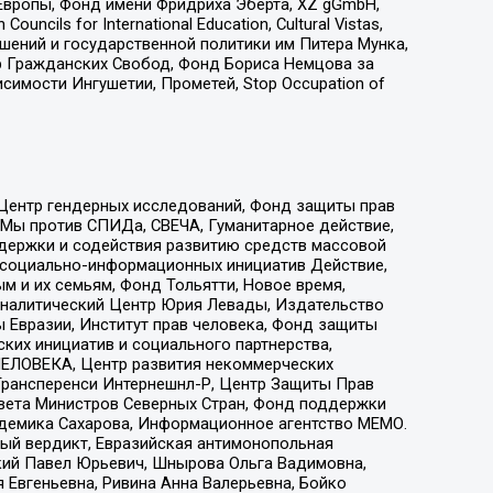
Европы, Фонд имени Фридриха Эберта, XZ gGmbH,
ls for International Education, Cultural Vistas,
ошений и государственной политики им Питера Мунка,
 Гражданских Свобод, Фонд Бориса Немцова за
имости Ингушетии, Прометей, Stop Occupation of
 Центр гендерных исследований, Фонд защиты прав
 Мы против СПИДа, СВЕЧА, Гуманитарное действие,
ддержки и содействия развитию средств массовой
р социально-информационных инициатив Действие,
 и их семьям, Фонд Тольятти, Новое время,
, Аналитический Центр Юрия Левады, Издательство
 Евразии, Институт прав человека, Фонд защиты
ких инициатив и социального партнерства,
ЕЛОВЕКА, Центр развития некоммерческих
 Трансперенси Интернешнл-Р, Центр Защиты Прав
овета Министров Северных Стран, Фонд поддержки
адемика Сахарова, Информационное агентство МЕМО.
ый вердикт, Евразийская антимонопольная
кий Павел Юрьевич, Шнырова Ольга Вадимовна,
 Евгеньевна, Ривина Анна Валерьевна, Бойко