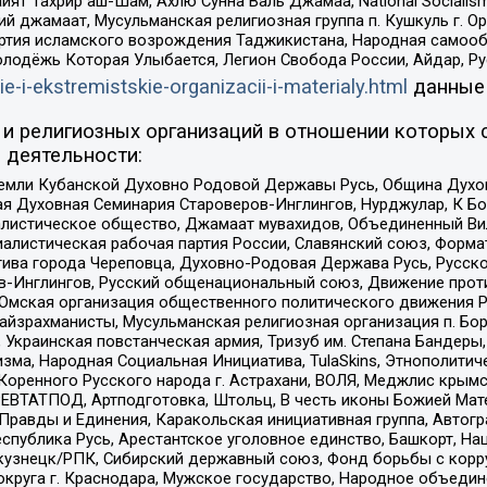
ят Тахрир аш-Шам, Ахлю Сунна Валь Джамаа, National Socialism
ий джамаат, Мусульманская религиозная группа п. Кушкуль г. 
ртия исламского возрождения Таджикистана, Народная самооб
олодёжь Которая Улыбается, Легион Свобода России, Айдар, Р
ie-i-ekstremistskie-organizacii-i-materialy.html
данные
и религиозных организаций в отношении которых 
 деятельности:
земли Кубанской Духовно Родовой Державы Русь, Община Духо
 Духовная Семинария Староверов-Инглингов, Нурджулар, К Бо
листическое общество, Джамаат мувахидов, Объединенный Вил
иалистическая рабочая партия России, Славянский союз, Форма
ива города Череповца, Духовно-Родовая Держава Русь, Русск
-Инглингов, Русский общенациональный союз, Движение против
 Омская организация общественного политического движения Р
йзрахманисты, Мусульманская религиозная организация п. Бо
краинская повстанческая армия, Тризуб им. Степана Бандеры, Бр
зма, Народная Социальная Инициатива, TulaSkins, Этнополитич
оренного Русского народа г. Астрахани, ВОЛЯ, Меджлис крымс
РЕВТАТПОД, Артподготовка, Штольц, В честь иконы Божией Мате
равды и Единения, Каракольская инициативная группа, Автогра
спублика Русь, Арестантское уголовное единство, Башкорт, Наци
окузнецк/РПК, Сибирский державный союз, Фонд борьбы с кор
округа г. Краснодара, Мужское государство, Народное объедин