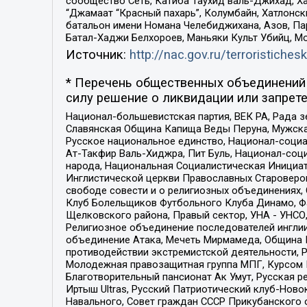
сообщество Сеть, Катиба Таухид валь-Джихад, Хай
“Джамаат “Красный пахарь”, Колумбайн, Хатлонск
батальон имени Номана Челебиджихана, Азов, Па
Батал-Хаджи Белхороев, Маньяки Культ Убийц, М
Источник:
http://nac.gov.ru/terroristichesk
* Перечень общественных объединений 
силу решение о ликвидации или запрете
Национал-большевистская партия, ВЕК РА, Рада 
Славянская Община Капища Веды Перуна, Мужская
Русское национальное единство, Национал-социа
Ат-Такфир Валь-Хиджра, Пит Буль, Национал-соц
народа, Национальная Социалистическая Инициат
Инглистической церкви Православных Староверов
свободе совести и о религиозных объединениях,
Клуб Болельщиков Футбольного Клуба Динамо, Фа
Щелковского района, Правый сектор, УНА - УНСО, У
Религиозное объединение последователей инглии
объединение Атака, Мечеть Мирмамеда, Община К
противодействии экстремистской деятельности, 
Молодежная правозащитная группа МПГ, Курсом П
Благотворительный пансионат Ак Умут, Русская ре
Иртыш Ultras, Русский Патриотический клуб-Нов
Навального, Совет граждан СССР Прикубанского 