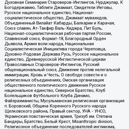
Духовная Семинария Староверов-Инглингов, Нурджулар, К
Богодержавию, Таблиги Джамаат, Свидетели Иеговы,
Русское национальное единство, Национал-
социалистическое общество, Джамаат мувахидов,
Объединенный Вилайат Кабарды, Балкарии и Карачая,
Союз славян, Ат-Такфир Валь-Хиджра, Пит Буль,
Национал-социалистическая рабочая партия России,
Славянский союз, Формат-18, Благородный Орден
Дьявола, Армия воли народа, Национальная
Социалистическая Инициатива города Череповца,
Духовно-Родовая Держава Русь, Русское национальное
единство, Древнерусской Инглистической церкви
Православных Староверов-Инглингов, Русский
общенациональный союз, Движение против нелегальной
иммиграции, Кровь и Честь, О свободе совести и о
религиозных объединениях, Омская организация
общественного политического движения Русское
национальное единство, Северное Братство, Клуб
Болельщиков Футбольного Клуба Динамо,
Файзрахманисты, Мусульманская религиозная организация
п. Боровский, Община Коренного Русского народа
Щелковского района, Правый сектор, УНА - УНСО,
Украинская повстанческая армия, Тризуб им. Степана
Бандеры, Братство, Белый Крест, Misanthropic division,
Религиозное объединение последователей инглиизма,