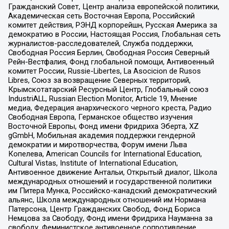
Гражданский Совет, Центр анализа европейской политики,
Академическая сеть Восточная Европа, Российский
комитет действия, РЭНД корпорейшн, Русская Америка за
демократию в России, Настоящая Россия, Глобальная сеть
журналистов-расследователей, Служба поддержки,
Свободная Россия Берлин, Свободная Россия Северный
Рейн-Вестфалия, Фонд глобальной помощи, Антивоенный
комитет России, Russie-Libertes, La Asocicion de Rusos
Libres, Союз за возвращение Северных территорий,
Крымскотатарский Ресурсный Центр, Глобальный союз
IndustriALL, Russian Election Monitor, Article 19, Мнение
медиа, Федерация анархического черного креста, Радио
Свободная Европа, Германское общество изучения
Восточной Европы, Фонд имени Фридриха Эберта, XZ
gGmbH, Мобильная академия поддержки гендерной
демократии и миротворчества, Форум имени Льва
Копелева, American Councils for International Education,
Cultural Vistas, Institute of International Education,
Антивоенное движение Антальи, Открытый диалог, Школа
международных отношений и государственной политики
им Питера Мунка, Российско-канадский демократический
альянс, Школа международных отношений им Нормана
Патерсона, Центр Гражданских Свобод, Фонд Бориса
Немцова за Свободу, Фонд имени Фридриха Науманна за
свободу, Феминистское антивоенное сопротивление,