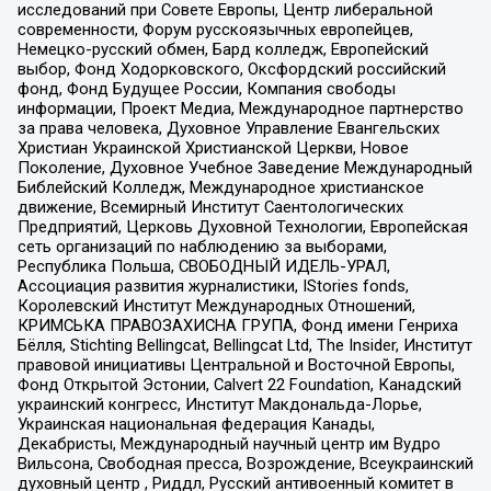
исследований при Совете Европы, Центр либеральной
современности, Форум русскоязычных европейцев,
Немецко-русский обмен, Бард колледж, Европейский
выбор, Фонд Ходорковского, Оксфордский российский
фонд, Фонд Будущее России, Компания свободы
информации, Проект Медиа, Международное партнерство
за права человека, Духовное Управление Евангельских
Христиан Украинской Христианской Церкви, Новое
Поколение, Духовное Учебное Заведение Международный
Библейский Колледж, Международное христианское
движение, Всемирный Институт Саентологических
Предприятий, Церковь Духовной Технологии, Европейская
сеть организаций по наблюдению за выборами,
Республика Польша, СВОБОДНЫЙ ИДЕЛЬ-УРАЛ,
Ассоциация развития журналистики, IStories fonds,
Королевский Институт Международных Отношений,
КРИМСЬКА ПРАВОЗАХИСНА ГРУПА, Фонд имени Генриха
Бёлля, Stichting Bellingcat, Bellingcat Ltd, The Insider, Институт
правовой инициативы Центральной и Восточной Европы,
Фонд Открытой Эстонии, Calvert 22 Foundation, Канадский
украинский конгресс, Институт Макдональда-Лорье,
Украинская национальная федерация Канады,
Декабристы, Международный научный центр им Вудро
Вильсона, Свободная пресса, Возрождение, Всеукраинский
духовный центр , Риддл, Русский антивоенный комитет в