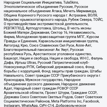
Народная Социальная Инициатива, TulaSkins,
Этнополитическое объединение Русские, Русское
национальное объединение Атака, Мечеть Мирмамеда,
Община Коренного Русского народа г. Астрахани, ВОЛЯ,
Меджлис крымскотатарского народа, Рубеж Севера, ТОЙС,
О противодействии экстремистской деятельности,
РЕВТАТПОД, Артподготовка, Штольц, В честь иконы
Божией Матери Державная, Сектор 16, Независимость,
Фирма, Молодежная правозащитная группа МПГ, Курсом
Правды и Единения, Каракольская инициативная группа,
Автоград Крю, Союз Славянских Сил Руси, Алля-Аят,
Благотворительный пансионат Ак Умут, Русская
республика Русь, Арестантское уголовное единство,
Башкорт, Нация и свобода, Нация и свобода, W.H.С., Фалунь
Дафа, Иртыш Ultras, Русский Патриотический клуб-
Новокузнецк/РПК, Сибирский державный союз, Фонд
борьбы с коррупцией, Фонд защиты прав граждан, Штабы
Навального, Совет граждан СССР Прикубанского округа г.
Краснодара, Мужское государство, Народное
объединение русского движения, Народное движение
Адат, Народный совет граждан РСФСР СССР
Архангельской области, Проект Штурм, Граждане СССР,
Держава Союз Советских Светлых Родов, Совет Советских
Социалистических Районов, Meta Platforms Inc, Facebook,
Instagram, WhatsApp, СИЧ-С14, Добровольческое