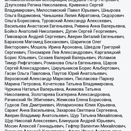
Дзугкоева Регина Николаевна, Кривенко Сергей
Владимирович, Милославский Павел Юрьевич, Шнырова
Ольга Вадимовна, Чанышева Лилия Айратовна, Сидорович
Ольга Борисовна, Туровский Александр Алексеевич,
Васильева Анастасия Евгеньевна, Ривина Анна Валерьевна,
Бойко Анатолий Николаевич, Дугин Сергей Георгиевич,
Пивоваров Андрей Сергеевич, Аверин Виталий Евгеньевич,
Барахоев Магомед Бекханович, Шарипков Олег
Викторович, Мошель Ирина Ароновна, Шведов Григорий
Сергеевич, Пономарев Лев Александрович, Каргалицкий
Борис Юльевич, Созаев Валерий Валерьевич, Исламов
Тимур Рифгатович, Романова Ольга Евгеньевна, Щаров
Сергей Алексадрович, Цирульников Борис Альбертович,
Гасан Ольга Павловна, Паутов Юрий Анатольевич,
Верховский Александр Маркович, Пислакова-Паркер
Марина Петровна, Кочеткова Татьяна Владимировна,
Чуркина Наталья Валерьевна, Акимова Татьяна
Николаевна, Золотарева Екатерина Александровна,
Рачинский Ян Збигневич, Жемкова Елена Борисовна,
Гудков Лев Дмитриевич, Илларионова Юлия Юрьевна,
Саранг Анна Васильевна, Захарова Светлана Сергеевна,
Аверин Владимир Анатольевич, Щур Татьяна Михайловна,
Щур Николай Алексеевич, Блинушов Андрей Юрьевич,
Мосин Алексей Геннадьевич, Гефтер Валентин Михайлович,