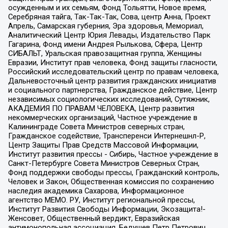
осужденным и их семьям, Фонд Тольятти, Новое время,
Серебряная тайга, Так-Так-Так, Сова, центр Анна, Проект
Апрель, Самарская губерния, Эра здоровья, Мемориал,
Аналитический Центр Юрия Левады, Издательство Парк
Гагарина, Фонд имени Андрея Рылькова, Сфера, Центр
СИБАЛЬТ, Уральская правозащитная группа, Женщины
Евразии, Институт прав человека, Фонд защиты гласности,
Российский исследовательский центр по правам человека,
Дальневосточный центр развития гражданских инициатив
и социального партнерства, Гражданское действие, Центр
независимых социологических исследований, Сутяжник,
АКАДЕМИЯ ПО ПРАВАМ ЧЕЛОВЕКА, Центр развития
некоммерческих организаций, Частное учреждение в
Калининграде Совета Министров северных стран,
Гражданское содействие, Трансперенси Интернешнл-Р,
Центр Защиты Прав Средств Массовой Информации,
Институт развития прессы - Сибирь, Частное учреждение в
Санкт-Петербурге Совета Министров Северных Стран,
Фонд поддержки свободы прессы, Гражданский контроль,
Человек и Закон, Общественная комиссия по сохранению
наследия академика Сахарова, Информационное
агентство МЕМО. РУ, Институт региональной прессы,
Институт Развития Свободы Информации, Экозащита!-
Женсовет, Общественный вердикт, Евразийская
антимонопольная ассоциация, Бедушев Петр Петрович,