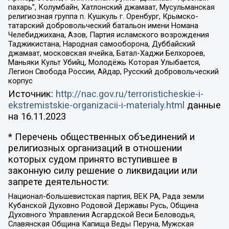
пахарь”, Колумбайн, Хатлонский джамаат, Мусульманская
религиозная группа п. Кушкуль г. Оренбург, Крымско-
татарский добровольческий батальон имени Номана
Челебиджихана, Азов, Партия исламского возрождения
Таджикистана, Народная самооборона, Дуббайский
джамаат, московская ячейка, Батал-Хаджи Белхороев,
Маньяки Культ Убийц, Молодёжь Которая Улыбается,
Легион Свобода России, Айдар, Русский добровольческий
корпус
Источник:
http://nac.gov.ru/terroristicheskie-i-
ekstremistskie-organizacii-i-materialy.html
данные
на
16.11.2023
* Перечень общественных объединений и
религиозных организаций в отношении
которых судом принято вступившее в
законную силу решение о ликвидации или
запрете деятельности:
Национал-большевистская партия, ВЕК РА, Рада земли
Кубанской Духовно Родовой Державы Русь, Община
Духовного Управления Асгардской Веси Беловодья,
Славянская Община Капища Веды Перуна, Мужская