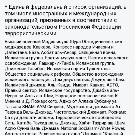
* Единый федеральный список организаций, в
том числе иностранных и международных
организаций, признанных в соответствии с
законодательством Российской Федерации
террористическими:
Высший военный Маджлисуль Шура Объединенных сил
моджахедов Кавказа, Конгресс народов Ичкерии и
Дагестана, База, Асбат аль-Ансар, Священная война,
Исламская группа, Братья-мусульмане, Партия исламского
освобождения, Лашкар-И-Тайба, Исламская группа,
Движение Талибан, Исламская партия Туркестана,
Общество социальных реформ, Общество возрождения
исламского наследия, Дом двух святых, Джунд аш-Шам,
Исламский джихад, Аль-Каида, Имарат Кавказ, АБТО,
Правый сектор, Исламское государство, Джабха аль-
Нусра ли-Ахль аш-Шам, Народное ополчение имени К.
Минина и Д. Пожарского, Аджр от Аллаха Субхану уа
Тагьаля SHAM, АУМ Синрике, Муджахеды джамаата Ат-
Тавхида Валь-Джихад, Чистопольский Джамаат, Рохнамо
ба суи давлати исломи, Террористическое сообщество
Сеть, Катиба Таухид валь-Джихад, Хайят Тахрир аш-Шам,
Ахлю Сунна Валь Джамаа, National Socialism/White Power,
Артподготовка, Религиозная группа “Джамаат “Красный