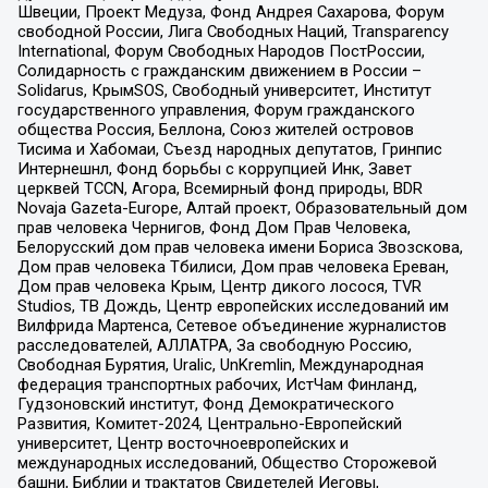
Швеции, Проект Медуза, Фонд Андрея Сахарова, Форум
свободной России, Лига Свободных Наций, Transparеncy
International, Форум Свободных Народов ПостРоссии,
Солидарность с гражданским движением в России –
Solidarus, КрымSOS, Свободный университет, Институт
государственного управления, Форум гражданского
общества Россия, Беллона, Союз жителей островов
Тисима и Хабомаи, Съезд народных депутатов, Гринпис
Интернешнл, Фонд борьбы с коррупцией Инк, Завет
церквей TCCN, Агора, Всемирный фонд природы, BDR
Novaja Gazeta-Europe, Алтай проект, Образовательный дом
прав человека Чернигов, Фонд Дом Прав Человека,
Белорусский дом прав человека имени Бориса Звозскова,
Дом прав человека Тбилиси, Дом прав человека Ереван,
Дом прав человека Крым, Центр дикого лосося, TVR
Studios, ТВ Дождь, Центр европейских исследований им
Вилфрида Мартенса, Сетевое объединение журналистов
расследователей, АЛЛАТРА, За свободную Россию,
Свободная Бурятия, Uralic, UnKremlin, Международная
федерация транспортных рабочих, ИстЧам Финланд,
Гудзоновский институт, Фонд Демократического
Развития, Комитет-2024, Центрально-Европейский
университет, Центр восточноевропейских и
международных исследований, Общество Сторожевой
башни, Библии и трактатов Свидетелей Иеговы,