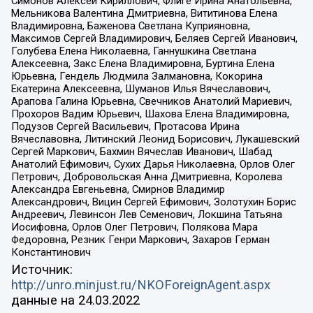
Симонов Алексей Кириллович, Флиге Ирина Анатольевна,
Мельникова Валентина Дмитриевна, Вититинова Елена
Владимировна, Баженова Светлана Куприяновна,
Максимов Сергей Владимирович, Беляев Сергей Иванович,
Голубева Елена Николаевна, Ганнушкина Светлана
Алексеевна, Закс Елена Владимировна, Буртина Елена
Юрьевна, Гендель Людмила Залмановна, Кокорина
Екатерина Алексеевна, Шуманов Илья Вячеславович,
Арапова Галина Юрьевна, Свечников Анатолий Мариевич,
Прохоров Вадим Юрьевич, Шахова Елена Владимировна,
Подузов Сергей Васильевич, Протасова Ирина
Вячеславовна, Литинский Леонид Борисович, Лукашевский
Сергей Маркович, Бахмин Вячеслав Иванович, Шабад
Анатолий Ефимович, Сухих Дарья Николаевна, Орлов Олег
Петрович, Добровольская Анна Дмитриевна, Королева
Александра Евгеньевна, Смирнов Владимир
Александрович, Вицин Сергей Ефимович, Золотухин Борис
Андреевич, Левинсон Лев Семенович, Локшина Татьяна
Иосифовна, Орлов Олег Петрович, Полякова Мара
Федоровна, Резник Генри Маркович, Захаров Герман
Константинович
Источник:
http://unro.minjust.ru/NKOForeignAgent.aspx
данные на
24.03.2022