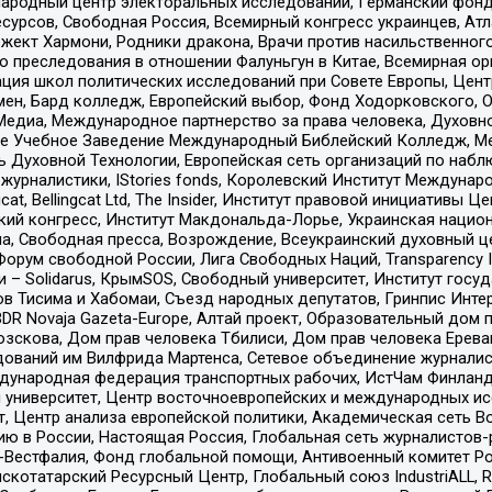
родный центр электоральных исследований, Германский фонд
рсов, Свободная Россия, Всемирный конгресс украинцев, Атла
ект Хармони, Родники дракона, Врачи против насильственного
ию преследования в отношении Фалуньгун в Китае, Всемирная о
ация школ политических исследований при Совете Европы, Цен
мен, Бард колледж, Европейский выбор, Фонд Ходорковского,
едиа, Международное партнерство за права человека, Духовно
ое Учебное Заведение Международный Библейский Колледж, М
ь Духовной Технологии, Европейская сеть организаций по наб
урналистики, IStories fonds, Королевский Институт Между
gcat, Bellingcat Ltd, The Insider, Институт правовой инициатив
инский конгресс, Институт Макдональда-Лорье, Украинская нац
, Свободная пресса, Возрождение, Всеукраинский духовный цен
орум свободной России, Лига Свободных Наций, Transparеncy I
– Solidarus, КрымSOS, Свободный университет, Институт госу
в Тисима и Хабомаи, Съезд народных депутатов, Гринпис Инте
DR Novaja Gazeta-Europe, Алтай проект, Образовательный дом 
зскова, Дом прав человека Тбилиси, Дом прав человека Ерева
едований им Вилфрида Мартенса, Сетевое объединение журнали
Международная федерация транспортных рабочих, ИстЧам Финлан
й университет, Центр восточноевропейских и международных и
, Центр анализа европейской политики, Академическая сеть Во
ю в России, Настоящая Россия, Глобальная сеть журналистов
естфалия, Фонд глобальной помощи, Антивоенный комитет России,
татарский Ресурсный Центр, Глобальный союз IndustriALL, Russi