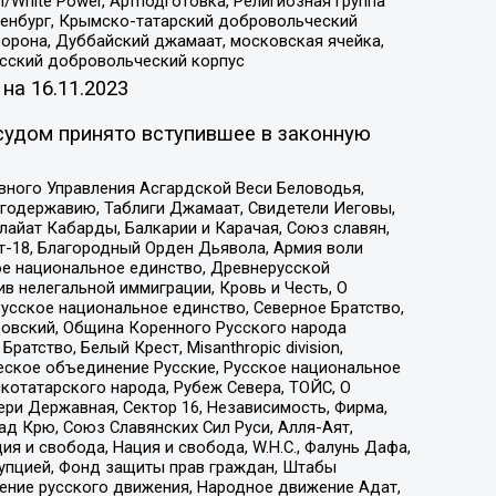
/White Power, Артподготовка, Религиозная группа
Оренбург, Крымско-татарский добровольческий
орона, Дуббайский джамаат, московская ячейка,
усский добровольческий корпус
 на
16.11.2023
судом принято вступившее в законную
вного Управления Асгардской Веси Беловодья,
годержавию, Таблиги Джамаат, Свидетели Иеговы,
айат Кабарды, Балкарии и Карачая, Союз славян,
т-18, Благородный Орден Дьявола, Армия воли
ое национальное единство, Древнерусской
 нелегальной иммиграции, Кровь и Честь, О
усское национальное единство, Северное Братство,
ровский, Община Коренного Русского народа
атство, Белый Крест, Misanthropic division,
еское объединение Русские, Русское национальное
котатарского народа, Рубеж Севера, ТОЙС, О
ри Державная, Сектор 16, Независимость, Фирма,
д Крю, Союз Славянских Сил Руси, Алля-Аят,
я и свобода, Нация и свобода, W.H.С., Фалунь Дафа,
рупцией, Фонд защиты прав граждан, Штабы
ение русского движения, Народное движение Адат,