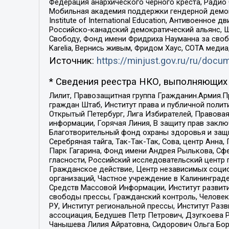
Федерация анархического черного креста, Радио
Мобильная академия поддержки гендерной демократи
Institute of International Education, Антивоенн
Российско-канадский демократический альянс, 
Свободу, Фонд имени Фридриха Науманна за свобо
Karelia, Вернись живым, Фридом Хаус, СОТА меди
Источник:
https://minjust.gov.ru/ru/doc
* Сведения реестра НКО, выполняющих 
Лилит, Правозащитная группа Гражданин.Армия.П
граждан Штаб, Институт права и публичной поли
Открытый Петербург, Лига Избирателей, Правова
информации, Горячая Линия, В защиту прав закл
Благотворительный фонд охраны здоровья и защи
Серебряная тайга, Так-Так-Так, Сова, центр Анн
Парк Гагарина, Фонд имени Андрея Рылькова, Сф
гласности, Российский исследовательский центр 
Гражданское действие, Центр независимых соци
организаций, Частное учреждение в Калининград
Средств Массовой Информации, Институт развити
свободы прессы, Гражданский контроль, Человек
РУ, Институт региональной прессы, Институт Ра
ассоциация, Бедушев Петр Петрович, Дзугкоева 
Чанышева Лилия Айратовна, Сидорович Ольга Бори