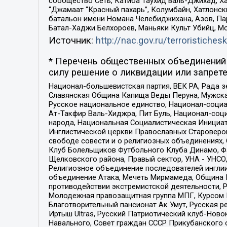
сообщество Сеть, Катиба Таухид валь-Джихад, Хай
“Джамаат “Красный пахарь”, Колумбайн, Хатлонск
батальон имени Номана Челебиджихана, Азов, Па
Батал-Хаджи Белхороев, Маньяки Культ Убийц, М
Источник:
http://nac.gov.ru/terroristichesk
* Перечень общественных объединений 
силу решение о ликвидации или запрете
Национал-большевистская партия, ВЕК РА, Рада 
Славянская Община Капища Веды Перуна, Мужская
Русское национальное единство, Национал-социа
Ат-Такфир Валь-Хиджра, Пит Буль, Национал-соц
народа, Национальная Социалистическая Инициат
Инглистической церкви Православных Староверов
свободе совести и о религиозных объединениях,
Клуб Болельщиков Футбольного Клуба Динамо, Фа
Щелковского района, Правый сектор, УНА - УНСО, У
Религиозное объединение последователей инглии
объединение Атака, Мечеть Мирмамеда, Община К
противодействии экстремистской деятельности, 
Молодежная правозащитная группа МПГ, Курсом П
Благотворительный пансионат Ак Умут, Русская ре
Иртыш Ultras, Русский Патриотический клуб-Нов
Навального, Совет граждан СССР Прикубанского 