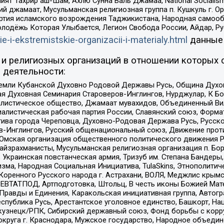
ят Тахрир аш-Шам, Ахлю Сунна Валь Джамаа, National Socialism
ий джамаат, Мусульманская религиозная группа п. Кушкуль г. 
ртия исламского возрождения Таджикистана, Народная самооб
олодёжь Которая Улыбается, Легион Свобода России, Айдар, Р
ie-i-ekstremistskie-organizacii-i-materialy.html
данные
и религиозных организаций в отношении которых 
 деятельности:
земли Кубанской Духовно Родовой Державы Русь, Община Духо
 Духовная Семинария Староверов-Инглингов, Нурджулар, К Бо
листическое общество, Джамаат мувахидов, Объединенный Вил
иалистическая рабочая партия России, Славянский союз, Форма
ива города Череповца, Духовно-Родовая Держава Русь, Русск
-Инглингов, Русский общенациональный союз, Движение против
 Омская организация общественного политического движения Р
йзрахманисты, Мусульманская религиозная организация п. Бо
краинская повстанческая армия, Тризуб им. Степана Бандеры, Бр
зма, Народная Социальная Инициатива, TulaSkins, Этнополитич
оренного Русского народа г. Астрахани, ВОЛЯ, Меджлис крымс
РЕВТАТПОД, Артподготовка, Штольц, В честь иконы Божией Мате
равды и Единения, Каракольская инициативная группа, Автогра
спублика Русь, Арестантское уголовное единство, Башкорт, Наци
окузнецк/РПК, Сибирский державный союз, Фонд борьбы с кор
округа г. Краснодара, Мужское государство, Народное объедин