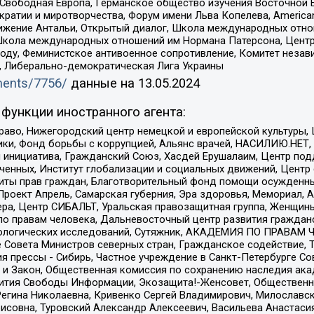
 Свободная Европа, Германское общество изучения Восточной 
и и миротворчества, Форум имени Льва Копелева, American Counci
ое движение Антальи, Открытый диалог, Школа международных отн
Школа международных отношений им Нормана Патерсона, Центр
ду, Феминистское антивоенное сопротивление, Комитет независ
а, Либерально-демократическая Лига Украины
uments/7756/
данные на
13.05.2024
функции иностранного агента:
раво, Нижегородский центр немецкой и европейской культуры,
тики, Фонд борьбы с коррупцией, Альянс врачей, НАСИЛИЮ.НЕТ,
я инициатива, Гражданский Союз, Хасдей Ерушалаим, Центр по
юченных, Институт глобализации и социальных движений, Цент
ты прав граждан, Благотворительный фонд помощи осужденным
а, Проект Апрель, Самарская губерния, Эра здоровья, Мемориал
ера, Центр СИБАЛЬТ, Уральская правозащитная группа, Женщины
по правам человека, Дальневосточный центр развития гражданс
ологических исследований, Сутяжник, АКАДЕМИЯ ПО ПРАВАМ Ч
е Совета Министров северных стран, Гражданское содействие,
я прессы - Сибирь, Частное учреждение в Санкт-Петербурге С
 и Закон, Общественная комиссия по сохранению наследия ак
звития Свободы Информации, Экозащита!-Женсовет, Общественн
Регина Николаевна, Кривенко Сергей Владимирович, Милославс
совна, Туровский Александр Алексеевич, Васильева Анастасия