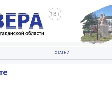
18+
СТАТЬИ
те