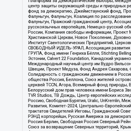
Платформа за Демократические Выборы, Междуна
центр защиты окружающей среды и природных ресу
фонд за демократию, Джеймстаунский фонд, Прож
Фалуньгун, Фалуньгун, Коалиция по расследован
Фалуньгун, Пражский гражданский центр, Ассоци
русскоязычных европейцев, Немецко-русский об
России, Компания свободы информации, Проект М
Христианской Церкви, Новое Поколение, Духовн
Институт Саентологических Предприятий, Церков
СВОБОДНЫЙ ИДЕЛЬ-УРАЛ, Ассоциация развития ж
ГРУПА, Фонд имени Генриха Бёлля, Stichting Bellin
Эстонии, Calvert 22 Foundation, Канадский укра
Международный научный центр им Вудро Вильсона
Швеции, Проект Медуза, Фонд Андрея Сахарова, Ф
Солидарность с гражданским движением в России 
общества Россия, Беллона, Союз жителей острово
церквей TCCN, Агора, Всемирный фонд природы, B
Белорусский дом прав человека имени Бориса Зво
TVR Studios, ТВ Дождь, Центр европейских иссл
Россию, Свободная Бурятия, Uralic, UnKremlin, 
Развития, Комитет-2024, Центрально-Европейски
трактатов Свидетелей Иеговы, Гражданский Совет
РЭНД корпорейшн, Русская Америка за демократи
Россия Берлин, Свободная Россия Северный Рейн-В
Союз за возвращение Северных территорий, Крымско