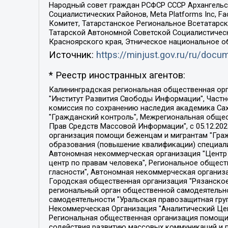
Народный совет граждан РСФСР СССР Архангельск
Социалистических Районов, Meta Platforms Inc, 
Комитет, Татарстанское Региональное Всетатар
Татарской Автономной Советской Социалистическ
Красноярского края, Этническое национальное о
Источник:
https://minjust.gov.ru/ru/doc
* Реестр иностранных агентов:
Калининградская региональная общественная организация "Экозащита!-Женсовет", Фонд содействия защите прав и свобод граждан "Общественный вердикт", Фонд "Институт Развития Свободы Информации", Частное учреждение "Информационное агентство МЕМО. РУ", Региональная общественная организация "Общественная комиссия по сохранению наследия академика Сахарова", Фонд поддержки свободы прессы, Санкт-Петербургская общественная правозащитная организация "Гражданский контроль", Межрегиональная общественная организация "Информационно-просветительский центр "Мемориал", Региональный Фонд "Центр Защиты Прав Средств Массовой Информации", с 05.12.2023 Фонд "Центр Защиты Прав Средств массовой информации", Региональная общественная благотворительная организация помощи беженцам и мигрантам "Гражданское содействие", Негосударственное образовательное учреждение дополнительного профессионального образования (повышение квалификации) специалистов "АКАДЕМИЯ ПО ПРАВАМ ЧЕЛОВЕКА", Свердловская региональная общественная организация "Сутяжник", Автономная некоммерческая организация "Центр независимых социологических исследований", Союз общественных объединений "Российский исследовательский центр по правам человека", Региональное общественное учреждение научно-информационный центр "МЕМОРИАЛ", Некоммерческая организация "Фонд защиты гласности", Автономная некоммерческая организация "Институт прав человека", Городская общественная организация "Екатеринбургское общество "МЕМОРИАЛ", Городская общественная организация "Рязанское историко-просветительское и правозащитное общество "Мемориал" (Рязанский Мемориал), Челябинский региональный орган общественной самодеятельности – женское общественное объединение "Женщины Евразии", Челябинский региональный орган общественной самодеятельности "Уральская правозащитная группа", Фонд содействия защите здоровья и социальной справедливости имени Андрея Рылькова, Автономная Некоммерческая Организация "Аналитический Центр Юрия Левады", Автономная некоммерческая организация социальной поддержки населения "Проект Апрель", Региональная общественная организация помощи женщинам и детям, находящимся в кризисной ситуации "Информационно-методический центр "Анна", Фонд содействия развитию массовых коммуникаций и правовому просвещению "Так-так-Так", Фонд содействия устойчивому развитию "Серебряная тайга", Свердловский региональный общественный фонд социальных проектов "Новое время", "Idel.Реалии", Кавказ.Реалии, Крым.Реалии, Телеканал Настоящее Время, Татаро-башкирская служба Радио Свобода (Azatliq Radiosi), Радио Свободная Европа/Радио Свобода (PCE/PC), "Сибирь.Реалии", "Фактограф", Благотворительный фонд помощи осужденным и их семьям, Автономная некоммерческая организация "Институт глобализации и социальных движений", Фонд "В защиту прав заключенных", Частное учреждение "Центр поддержки и содействия развитию средств массовой информации", Пензенский региональный общественный благотворительный фонд "Гражданский союз", "Север.Реалии", Некоммерческая организация Фонд "Правовая инициатива", 