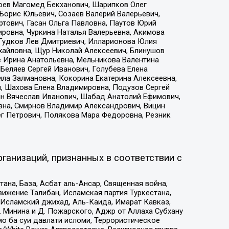
хоев Магомед Бекханович, Шарипков Олег
Борис Юльевич, Созаев Валерий Валерьевич,
тович, Гасан Ольга Павловна, Паутов Юрий
ровна, Чуркина Наталья Валерьевна, Акимова
 Гудков Лев Дмитриевич, Илларионова Юлия
ихайловна, Щур Николай Алексеевич, Блинушов
е Ирина Анатольевна, Мельникова Валентина
Беляев Сергей Иванович, Голубева Елена
ила Залмановна, Кокорина Екатерина Алексеевна,
, Шахова Елена Владимировна, Подузов Сергей
ин Вячеслав Иванович, Шабад Анатолий Ефимович,
вна, Смирнов Владимир Александрович, Вицин
ег Петрович, Полякова Мара Федоровна, Резник
ганизаций, признанных в соответствии с
на, База, Асбат аль-Ансар, Священная война,
ижение Талибан, Исламская партия Туркестана,
Исламский джихад, Аль-Каида, Имарат Кавказ,
 Минина и Д. Пожарского, Аджр от Аллаха Субхану
о ба суи давлати исломи, Террористическое