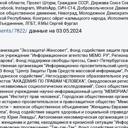
ой области, Проект Штурм, Граждане СССР, Держава Союз Сов
Facebook, Instagram, WhatsApp, СИЧ-С14, Добровольческое Движ
ское общественное движение, Невоград, Молодежное Демократ
ой Республики, Конгресс ойрат-калмыцкого народа, Исполнит
бъединение, ЛГБТ, Я.МЫ Сергей Фургал
uments/7822/
данные на
03.05.2024
Общество с ограниченной ответственностью "Радио Свободная Европа/Радио Свобода", Чешское информационное агентство "MEDIUM-ORIENT", Красноярская региональная общественная организация "Мы против СПИДа", Камалягин Денис Николаевич, Маркелов Сергей Евгеньевич, Пономарев Лев Александрович, Савицкая Людмила Алексеевна, Автономная некоммерческая организация "Центр по работе с проблемой насилия "НАСИЛИЮ.НЕТ", Межрегиональный профессиональный союз работников здравоохранения "Альянс врачей", Юридическое лицо, зарегистрированное в Латвийской Республике, SIA "Medusa Project" (регистрационный номер 40103797863, дата регистрации 10.06.2014), Некоммерческая организация "Фонд по борьбе с коррупцией", Автономная некоммерческая организация "Институт права и публичной политики", Баданин Роман Сергеевич, Гликин Максим Александрович, Железнова Мария Михайловна, Лукьянова Юлия Сергеевна, Маетная Елизавета Витальевна, Маняхин Петр Борисович, Чуракова Ольга Владимировна, Ярош Юлия Петровна, Юридическое лицо "The Insider SIA", зарегистрированное в Риге, Латвийская Республика (дата регистрации 26.06.2015), являющееся администратором доменного имени интернет-издания "The Insider SIA", https://theins.ru, Постернак Алексей Евгеньевич, Рубин Михаил Аркадьевич, Анин Роман Александрович, Юридическое лицо Istories fonds, зарегистрированное в Латвийской Республике (регистрационный номер 50008295751, дата регистрации 24.02.2020), Великовский Дмитрий Александрович, Долинина Ирина Николаевна, Мароховская Алеся Алексеевна, Шлейнов Роман Юрьевич, Шмагун Олеся Валентиновна, Общество с ограниченной ответственностью "Альтаир 2021", Общество с ограниченной ответственностью "Вега 2021", Общество с ограниченной ответственностью "Главный редактор 2021", Общество с ограниченной ответственностью "Ромашки монолит", Важенков Артем Валерьевич, Ивановская областная общественная организация "Центр гендерных исследований", Гурман Юрий Альбертович, Медиапроект "ОВД-Инфо", Егоров Владимир Владимирович, Жилинский Владимир Александрович, Общество с ограниченной ответственностью "ЗП", Иванова София Юрьевна, Карезина Инна Павловна, Кильтау Екатерина Викторовна, Петров Алексей Викторович, Пискунов Сергей Евгеньевич, Смирнов Сергей Сергеевич, Тихонов Михаил Сергеевич, Общество с ограниченной ответственностью "ЖУРНАЛИСТ-ИНОСТРАННЫЙ АГЕНТ", Арапова Галина Юрьевна, Вольтская Татьяна Анатольевна, Американская компания "Mason G.E.S. Anonymous Foundation" (США), являющаяся владельцем интернет-издания https://mnews.world/, Компания "Stichting Bellingcat", зарегистрированная в Нидерландах (дата регистрации 11.07.2018), Захаров Андрей Вячеславович, Клепиковская Екатерина Дмитриевна, Общество с ограниченной ответственностью "МЕМО", Перл Роман Александрович, Симонов Евгений Алексеевич, Соловьева Елена Анатольевна, Сотников Даниил Владимирович, Сурначева Елизавета Дмитриевна, Автономная некоммерческая организация по защите прав человека и информированию населения "Якутия – Наше Мнение", Общество с ограниченной ответственностью "Москоу диджитал медиа", с 26.01.2023 Общество с ограниченной ответственностью "Чайка Белые сады", Ветошкина Валерия Валерьевна, Заговора Максим Александрович, Межрегиональное общественное движение "Российская ЛГБТ - сеть", Оленичев Максим Владимирович, Павлов Иван Юрьевич, Скворцова Елена Сергеевна, Общество с ограниченной ответственностью "Как бы инагент", Кочетков Игорь Викторович, Общество с ограниченной ответственностью "Честные выборы", Еланчик Олег Александрович, Общество с ограниченной ответственностью "Нобелевский призыв", Гималова Регина Эмилевна, Григорьев Андрей Валерьевич, Григорьева Алина Александровна, Ассоциация по содействию защите прав призывников, альтернативнослужащих и военнослужащих "Правозащитная группа "Гражданин.Армия.Право", Хисамова Регина Фаритовна, Автономная некоммерческая организация по реализа