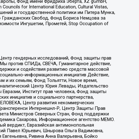
Европы, Фонд имени Фридриха Эберта, XZ gGmbH,
ls for International Education, Cultural Vistas,
ошений и государственной политики им Питера Мунка,
 Гражданских Свобод, Фонд Бориса Немцова за
имости Ингушетии, Прометей, Stop Occupation of
 Центр гендерных исследований, Фонд защиты прав
 Мы против СПИДа, СВЕЧА, Гуманитарное действие,
ддержки и содействия развитию средств массовой
р социально-информационных инициатив Действие,
 и их семьям, Фонд Тольятти, Новое время,
, Аналитический Центр Юрия Левады, Издательство
 Евразии, Институт прав человека, Фонд защиты
ких инициатив и социального партнерства,
ЕЛОВЕКА, Центр развития некоммерческих
 Трансперенси Интернешнл-Р, Центр Защиты Прав
овета Министров Северных Стран, Фонд поддержки
адемика Сахарова, Информационное агентство МЕМО.
ый вердикт, Евразийская антимонопольная
кий Павел Юрьевич, Шнырова Ольга Вадимовна,
 Евгеньевна, Ривина Анна Валерьевна, Бойко