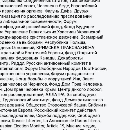
 Маршалла Соединенных Штатов, Тихоокеанский
нтический совет, Человек в беде, Европейский
 извлечения органов, Фалунь Дафа, Друзья
рганизация по расследованию преследований
тр либеральной современности, Форум
 Оксфордский российский фонд, Фонд Будущее
е Управление Евангельских Христиан Украинской
еждународное христианское движение, Всемирный
людению за выборами, Республика Польша,
народных Отношений, КРИМСЬКА ПРАВОЗАХИСНА
ы Центральной и Восточной Европы, Фонд Открытой
иональная федерация Канады, Декабристы,
тр , Риддл, Русский антивоенный комитет в
nternational, Форум Свободных Народов ПостРоссии,
дарственного управления, Форум гражданского
рнешнл, Фонд борьбы с коррупцией Инк, Завет
прав человека Чернигов, Фонд Дом Прав Человека,
н, Дом прав человека Крым, Центр дикого лосося,
стов расследователей, АЛЛАТРА, За свободную
д, Гудзоновский институт, Фонд Демократического
сследований, Общество Сторожевой башни, Библии и
сточная Европа, Российский комитет действия,
-расследователей, Служба поддержки, Свободная
 Russie-Libertes, La Asocicion de Rusos Libres,
an Election Monitor, Article 19, Мнение медиа,