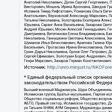
Анатолий Николаевич, Дугин Сергей Георгиевич, 
Викторович, Мошель Ирина Ароновна, Шведов Гри
Исламов Тимур Рифгатович, Романова Ольга Евге
Анатольевич, Верховский Александр Маркович, П
Татьяна Николаевна, Золотарева Екатерина Алек
Юрьевна, Саранг Анна Васильевна, Захарова Свет
Андрей Юрьевич, Мосин Алексей Геннадьевич, Ге
Дмитриевна, Вититинова Елена Владимировна, Ба
Николаевна, Ганнушкина Светлана Алексеевна, За
Шуманов Илья Вячеславович, Арапова Галина Юрь
Васильевич, Протасова Ирина Вячеславовна, Лит
Сухих Дарья Николаевна, Орлов Олег Петрович, 
Сергей Ефимович, Золотухин Борис Андреевич, Л
Генри Маркович, Захаров Герман Константинович
Источник:
http://unro.minjust.ru/NKOFore
* Единый федеральный список организа
законодательством Российской Федера
Высший военный Маджлисуль Шура Объединенных с
Исламская группа, Братья-мусульмане, Партия ис
Общество социальных реформ, Общество возрожд
АБТО, Правый сектор, Исламское государство, Д
уа Тагьаля SHAM, АУМ Синрике, Муджахеды джама