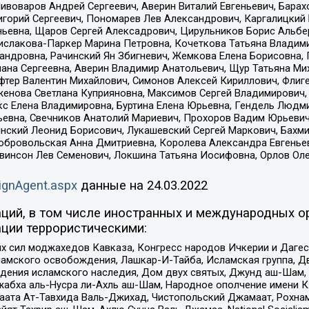
Пивоваров Андрей Сергеевич, Аверин Виталий Евгеньевич, Бара
горий Сергеевич, Пономарев Лев Александрович, Каргалицкий 
ньевна, Щаров Сергей Алексадрович, Цирульников Борис Альбер
ислакова-Паркер Марина Петровна, Кочеткова Татьяна Владими
сандровна, Рачинский Ян Збигневич, Жемкова Елена Борисовна,
лана Сергеевна, Аверин Владимир Анатольевич, Щур Татьяна М
фтер Валентин Михайлович, Симонов Алексей Кириллович, Флиг
женова Светлана Куприяновна, Максимов Сергей Владимирович, 
кс Елена Владимировна, Буртина Елена Юрьевна, Гендель Людм
евна, Свечников Анатолий Мариевич, Прохоров Вадим Юрьевич
инский Леонид Борисович, Лукашевский Сергей Маркович, Бахм
Добровольская Анна Дмитриевна, Королева Александра Евгенье
евинсон Лев Семенович, Локшина Татьяна Иосифовна, Орлов Ол
ignAgent.aspx
данные на
24.03.2022
ций, в том числе иностранных и международных ор
ции террористическими:
ил моджахедов Кавказа, Конгресс народов Ичкерии и Дагеста
ламского освобождения, Лашкар-И-Тайба, Исламская группа, Дв
ения исламского наследия, Дом двух святых, Джунд аш-Шам, 
жабха аль-Нусра ли-Ахль аш-Шам, Народное ополчение имени К.
ата Ат-Тавхида Валь-Джихад, Чистопольский Джамаат, Рохнам