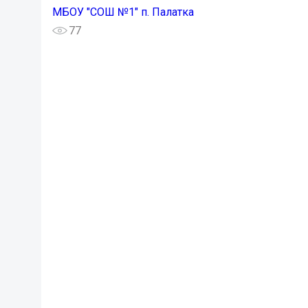
МБОУ "СОШ №1" п. Палатка
77