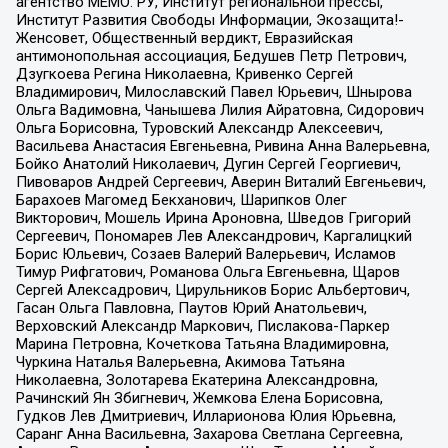
агентство МЕМО. РУ, Институт региональной прессы,
Институт Развития Свободы Информации, Экозащита!-
Женсовет, Общественный вердикт, Евразийская
антимонопольная ассоциация, Бедушев Петр Петрович,
Дзугкоева Регина Николаевна, Кривенко Сергей
Владимирович, Милославский Павел Юрьевич, Шнырова
Ольга Вадимовна, Чанышева Лилия Айратовна, Сидорович
Ольга Борисовна, Туровский Александр Алексеевич,
Васильева Анастасия Евгеньевна, Ривина Анна Валерьевна,
Бойко Анатолий Николаевич, Дугин Сергей Георгиевич,
Пивоваров Андрей Сергеевич, Аверин Виталий Евгеньевич,
Барахоев Магомед Бекханович, Шарипков Олег
Викторович, Мошель Ирина Ароновна, Шведов Григорий
Сергеевич, Пономарев Лев Александрович, Каргалицкий
Борис Юльевич, Созаев Валерий Валерьевич, Исламов
Тимур Рифгатович, Романова Ольга Евгеньевна, Щаров
Сергей Алексадрович, Цирульников Борис Альбертович,
Гасан Ольга Павловна, Паутов Юрий Анатольевич,
Верховский Александр Маркович, Пислакова-Паркер
Марина Петровна, Кочеткова Татьяна Владимировна,
Чуркина Наталья Валерьевна, Акимова Татьяна
Николаевна, Золотарева Екатерина Александровна,
Рачинский Ян Збигневич, Жемкова Елена Борисовна,
Гудков Лев Дмитриевич, Илларионова Юлия Юрьевна,
Саранг Анна Васильевна, Захарова Светлана Сергеевна,