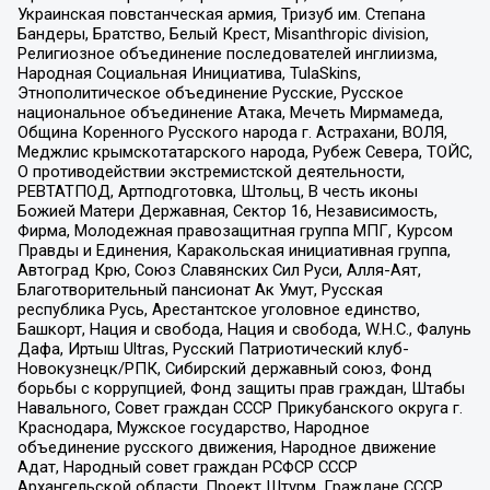
Украинская повстанческая армия, Тризуб им. Степана
Бандеры, Братство, Белый Крест, Misanthropic division,
Религиозное объединение последователей инглиизма,
Народная Социальная Инициатива, TulaSkins,
Этнополитическое объединение Русские, Русское
национальное объединение Атака, Мечеть Мирмамеда,
Община Коренного Русского народа г. Астрахани, ВОЛЯ,
Меджлис крымскотатарского народа, Рубеж Севера, ТОЙС,
О противодействии экстремистской деятельности,
РЕВТАТПОД, Артподготовка, Штольц, В честь иконы
Божией Матери Державная, Сектор 16, Независимость,
Фирма, Молодежная правозащитная группа МПГ, Курсом
Правды и Единения, Каракольская инициативная группа,
Автоград Крю, Союз Славянских Сил Руси, Алля-Аят,
Благотворительный пансионат Ак Умут, Русская
республика Русь, Арестантское уголовное единство,
Башкорт, Нация и свобода, Нация и свобода, W.H.С., Фалунь
Дафа, Иртыш Ultras, Русский Патриотический клуб-
Новокузнецк/РПК, Сибирский державный союз, Фонд
борьбы с коррупцией, Фонд защиты прав граждан, Штабы
Навального, Совет граждан СССР Прикубанского округа г.
Краснодара, Мужское государство, Народное
объединение русского движения, Народное движение
Адат, Народный совет граждан РСФСР СССР
Архангельской области, Проект Штурм, Граждане СССР,