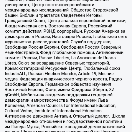
университет, Центр восточноевропейских и
международных исследований, Общество Сторожевой
башни, Библии и трактатов Свидетелей Иеговы,
Гражданский Совет, Центр анализа европейской политики,
Академическая сеть Восточная Европа, Российский
комитет действия, РЭНД корпорейшн, Русская Америка за
демократию в России, Настоящая Россия, Глобальная сеть
журналистов-расследователей, Служба поддержки,
Свободная Россия Берлин, Свободная Россия Северный
Рейн-Вестфалия, Фонд глобальной помощи, Антивоенный
комитет России, Russie-Libertes, La Asocicion de Rusos
Libres, Союз за возвращение Северных территорий,
Крымскотатарский Ресурсный Центр, Глобальный союз
IndustriALL, Russian Election Monitor, Article 19, Мнение
медиа, Федерация анархического черного креста, Радио
Свободная Европа, Германское общество изучения
Восточной Европы, Фонд имени Фридриха Эберта, XZ
gGmbH, Мобильная академия поддержки гендерной
демократии и миротворчества, Форум имени Льва
Копелева, American Councils for International Education,
Cultural Vistas, Institute of International Education,
Антивоенное движение Антальи, Открытый диалог, Школа
международных отношений и государственной политики
им Питера Мунка, Российско-канадский демократический