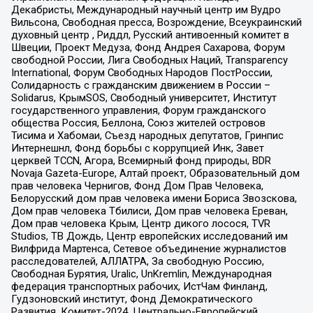
Декабристы, Международный научный центр им Вудро
Вильсона, Свободная пресса, Возрождение, Всеукраинский
духовный центр , Риддл, Русский антивоенный комитет в
Швеции, Проект Медуза, Фонд Андрея Сахарова, Форум
свободной России, Лига Свободных Наций, Transparеncy
International, Форум Свободных Народов ПостРоссии,
Солидарность с гражданским движением в России –
Solidarus, КрымSOS, Свободный университет, Институт
государственного управления, Форум гражданского
общества Россия, Беллона, Союз жителей островов
Тисима и Хабомаи, Съезд народных депутатов, Гринпис
Интернешнл, Фонд борьбы с коррупцией Инк, Завет
церквей TCCN, Агора, Всемирный фонд природы, BDR
Novaja Gazeta-Europe, Алтай проект, Образовательный дом
прав человека Чернигов, Фонд Дом Прав Человека,
Белорусский дом прав человека имени Бориса Звозскова,
Дом прав человека Тбилиси, Дом прав человека Ереван,
Дом прав человека Крым, Центр дикого лосося, TVR
Studios, ТВ Дождь, Центр европейских исследований им
Вилфрида Мартенса, Сетевое объединение журналистов
расследователей, АЛЛАТРА, За свободную Россию,
Свободная Бурятия, Uralic, UnKremlin, Международная
федерация транспортных рабочих, ИстЧам Финланд,
Гудзоновский институт, Фонд Демократического
Развития, Комитет-2024, Центрально-Европейский