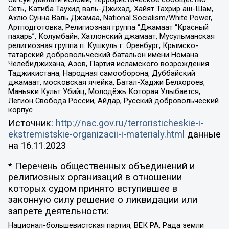
Сеть, Катиба Таухид валь-Джихад, Хайят Тахрир аш-Шам,
Ахлю Сунна Валь Джамаа, National Socialism/White Power,
Артподготовка, Религиозная группа “Джамаат “Красный
пахарь”, Колумбайн, Хатлонский джамаат, Мусульманская
религиозная группа п. Кушкуль г. Оренбург, Крымско-
татарский добровольческий батальон имени Номана
Челебиджихана, Азов, Партия исламского возрождения
Таджикистана, Народная самооборона, Дуббайский
джамаат, московская ячейка, Батал-Хаджи Белхороев,
Маньяки Культ Убийц, Молодёжь Которая Улыбается,
Легион Свобода России, Айдар, Русский добровольческий
корпус
Источник:
http://nac.gov.ru/terroristicheskie-i-
ekstremistskie-organizacii-i-materialy.html
данные
на
16.11.2023
* Перечень общественных объединений и
религиозных организаций в отношении
которых судом принято вступившее в
законную силу решение о ликвидации или
запрете деятельности:
Национал-большевистская партия, ВЕК РА, Рада земли