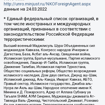
http://unro.minjust.ru/NKOForeignAgent.aspx
данные на
24.03.2022
* Единый федеральный список организаций, в
том числе иностранных и международных
организаций, признанных в соответствии с
законодательством Российской Федерации
террористическими:
Высший военный Маджлисуль Шура Объединенных сил
моджахедов Кавказа, Конгресс народов Ичкерии и
Дагестана, База, Асбат аль-Ансар, Священная война,
Исламская группа, Братья-мусульмане, Партия исламского
освобождения, Лашкар-И-Тайба, Исламская группа,
Движение Талибан, Исламская партия Туркестана,
Общество социальных реформ, Общество возрождения
исламского наследия, Дом двух святых, Джунд аш-Шам,
Исламский джихад, Аль-Каида, Имарат Кавказ, АБТО,
Правый сектор, Исламское государство, Джабха аль-
Нусра ли-Ахль аш-Шам, Народное ополчение имени К.
Минина и Д. Пожарского, Аджр от Аллаха Субхану уа
Тагьаля SHAM, АУМ Синрике, Муджахеды джамаата Ат-
Тавхида Валь-Джихад, Чистопольский Джамаат, Рохнамо
ба суи давлати исломи, Террористическое сообщество