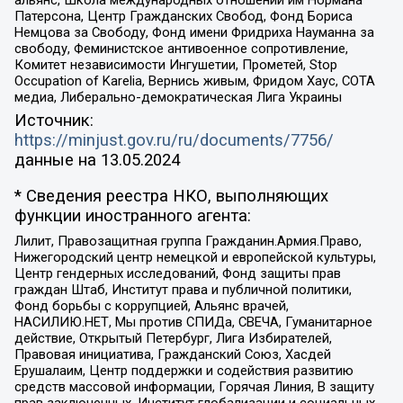
альянс, Школа международных отношений им Нормана
Патерсона, Центр Гражданских Свобод, Фонд Бориса
Немцова за Свободу, Фонд имени Фридриха Науманна за
свободу, Феминистское антивоенное сопротивление,
Комитет независимости Ингушетии, Прометей, Stop
Occupation of Karelia, Вернись живым, Фридом Хаус, СОТА
медиа, Либерально-демократическая Лига Украины
Источник:
https://minjust.gov.ru/ru/documents/7756/
данные на
13.05.2024
* Сведения реестра НКО, выполняющих
функции иностранного агента:
Лилит, Правозащитная группа Гражданин.Армия.Право,
Нижегородский центр немецкой и европейской культуры,
Центр гендерных исследований, Фонд защиты прав
граждан Штаб, Институт права и публичной политики,
Фонд борьбы с коррупцией, Альянс врачей,
НАСИЛИЮ.НЕТ, Мы против СПИДа, СВЕЧА, Гуманитарное
действие, Открытый Петербург, Лига Избирателей,
Правовая инициатива, Гражданский Союз, Хасдей
Ерушалаим, Центр поддержки и содействия развитию
средств массовой информации, Горячая Линия, В защиту
прав заключенных, Институт глобализации и социальных