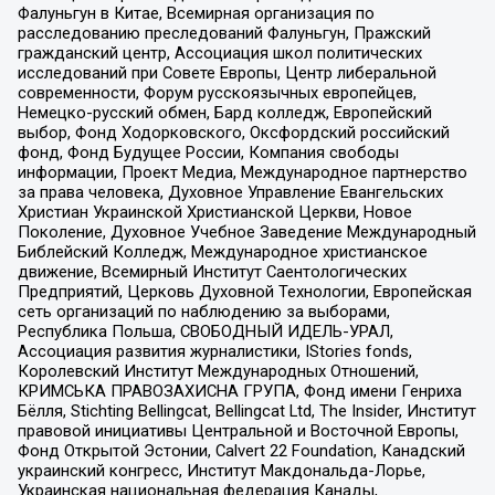
Фалуньгун в Китае, Всемирная организация по
расследованию преследований Фалуньгун, Пражский
гражданский центр, Ассоциация школ политических
исследований при Совете Европы, Центр либеральной
современности, Форум русскоязычных европейцев,
Немецко-русский обмен, Бард колледж, Европейский
выбор, Фонд Ходорковского, Оксфордский российский
фонд, Фонд Будущее России, Компания свободы
информации, Проект Медиа, Международное партнерство
за права человека, Духовное Управление Евангельских
Христиан Украинской Христианской Церкви, Новое
Поколение, Духовное Учебное Заведение Международный
Библейский Колледж, Международное христианское
движение, Всемирный Институт Саентологических
Предприятий, Церковь Духовной Технологии, Европейская
сеть организаций по наблюдению за выборами,
Республика Польша, СВОБОДНЫЙ ИДЕЛЬ-УРАЛ,
Ассоциация развития журналистики, IStories fonds,
Королевский Институт Международных Отношений,
КРИМСЬКА ПРАВОЗАХИСНА ГРУПА, Фонд имени Генриха
Бёлля, Stichting Bellingcat, Bellingcat Ltd, The Insider, Институт
правовой инициативы Центральной и Восточной Европы,
Фонд Открытой Эстонии, Calvert 22 Foundation, Канадский
украинский конгресс, Институт Макдональда-Лорье,
Украинская национальная федерация Канады,