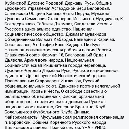
Кубанской Духовно Родовой Державы Русь, Община
Духовного Управления Асгардской Веси Беловодья,
Славянская Община Капища Веды Перуна, Мужская
Духовная Семинария Староверов-Инглингов, Нурджулар, К
Богодержавию, Таблиги Джамаат, Свидетели Иеговы,
Русское национальное единство, Национал-
социалистическое общество, Джамаат мувахидов,
Объединенный Вилайат Кабарды, Балкарии и Карачая,
Союз славян, Ат-Такфир Валь-Хиджра, Пит Буль,
Национал-социалистическая рабочая партия России,
Славянский союз, Формат-18, Благородный Орден
Дьявола, Армия воли народа, Национальная
Социалистическая Инициатива города Череповца,
Духовно-Родовая Держава Русь, Русское национальное
единство, Древнерусской Инглистической церкви
Православных Староверов-Инглингов, Русский
общенациональный союз, Движение против нелегальной
иммиграции, Кровь и Честь, О свободе совести и о
религиозных объединениях, Омская организация
общественного политического движения Русское
национальное единство, Северное Братство, Клуб
Болельщиков Футбольного Клуба Динамо,
Файзрахманисты, Мусульманская религиозная организация
п. Боровский, Община Коренного Русского народа
Щелковского района, Правый сектор, УНА - УНСО,