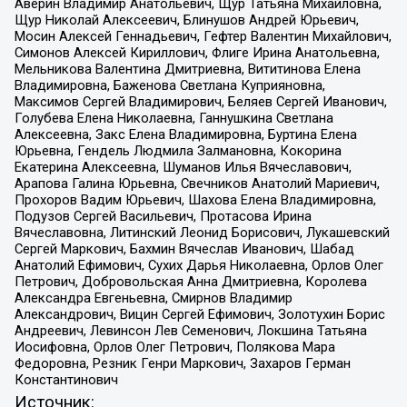
Аверин Владимир Анатольевич, Щур Татьяна Михайловна,
Щур Николай Алексеевич, Блинушов Андрей Юрьевич,
Мосин Алексей Геннадьевич, Гефтер Валентин Михайлович,
Симонов Алексей Кириллович, Флиге Ирина Анатольевна,
Мельникова Валентина Дмитриевна, Вититинова Елена
Владимировна, Баженова Светлана Куприяновна,
Максимов Сергей Владимирович, Беляев Сергей Иванович,
Голубева Елена Николаевна, Ганнушкина Светлана
Алексеевна, Закс Елена Владимировна, Буртина Елена
Юрьевна, Гендель Людмила Залмановна, Кокорина
Екатерина Алексеевна, Шуманов Илья Вячеславович,
Арапова Галина Юрьевна, Свечников Анатолий Мариевич,
Прохоров Вадим Юрьевич, Шахова Елена Владимировна,
Подузов Сергей Васильевич, Протасова Ирина
Вячеславовна, Литинский Леонид Борисович, Лукашевский
Сергей Маркович, Бахмин Вячеслав Иванович, Шабад
Анатолий Ефимович, Сухих Дарья Николаевна, Орлов Олег
Петрович, Добровольская Анна Дмитриевна, Королева
Александра Евгеньевна, Смирнов Владимир
Александрович, Вицин Сергей Ефимович, Золотухин Борис
Андреевич, Левинсон Лев Семенович, Локшина Татьяна
Иосифовна, Орлов Олег Петрович, Полякова Мара
Федоровна, Резник Генри Маркович, Захаров Герман
Константинович
Источник: