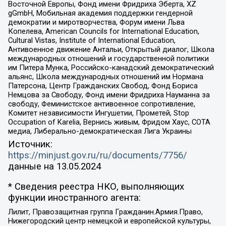
Восточной Европы, Фонд имени Фридриха Эберта, XZ
gGmbH, Мобильная академия поддержки гендерной
демократии и миротворчества, Форум имени Льва
Копелева, American Councils for International Education,
Cultural Vistas, Institute of International Education,
Антивоенное движение Антальи, Открытый диалог, Школа
международных отношений и государственной политики
им Питера Мунка, Российско-канадский демократический
альянс, Школа международных отношений им Нормана
Патерсона, Центр Гражданских Свобод, Фонд Бориса
Немцова за Свободу, Фонд имени Фридриха Науманна за
свободу, Феминистское антивоенное сопротивление,
Комитет независимости Ингушетии, Прометей, Stop
Occupation of Karelia, Вернись живым, Фридом Хаус, СОТА
медиа, Либерально-демократическая Лига Украины
Источник:
https://minjust.gov.ru/ru/documents/7756/
данные на
13.05.2024
* Сведения реестра НКО, выполняющих
функции иностранного агента:
Лилит, Правозащитная группа Гражданин.Армия.Право,
Нижегородский центр немецкой и европейской культуры,