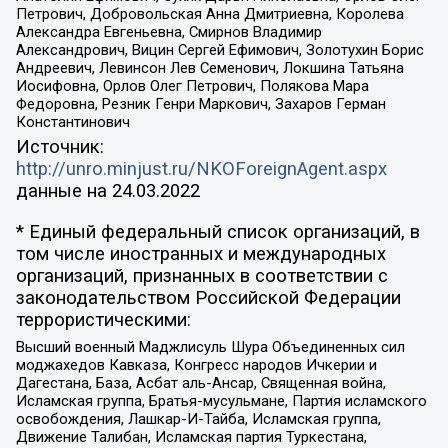
Петрович, Добровольская Анна Дмитриевна, Королева
Александра Евгеньевна, Смирнов Владимир
Александрович, Вицин Сергей Ефимович, Золотухин Борис
Андреевич, Левинсон Лев Семенович, Локшина Татьяна
Иосифовна, Орлов Олег Петрович, Полякова Мара
Федоровна, Резник Генри Маркович, Захаров Герман
Константинович
Источник:
http://unro.minjust.ru/NKOForeignAgent.aspx
данные на
24.03.2022
* Единый федеральный список организаций, в
том числе иностранных и международных
организаций, признанных в соответствии с
законодательством Российской Федерации
террористическими:
Высший военный Маджлисуль Шура Объединенных сил
моджахедов Кавказа, Конгресс народов Ичкерии и
Дагестана, База, Асбат аль-Ансар, Священная война,
Исламская группа, Братья-мусульмане, Партия исламского
освобождения, Лашкар-И-Тайба, Исламская группа,
Движение Талибан, Исламская партия Туркестана,