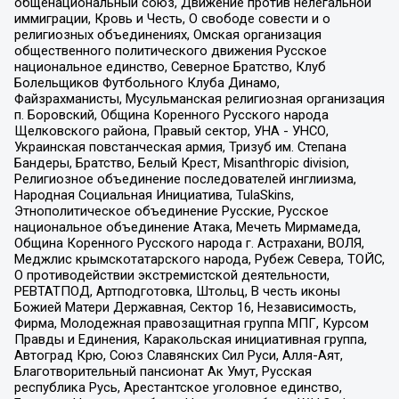
общенациональный союз, Движение против нелегальной
иммиграции, Кровь и Честь, О свободе совести и о
религиозных объединениях, Омская организация
общественного политического движения Русское
национальное единство, Северное Братство, Клуб
Болельщиков Футбольного Клуба Динамо,
Файзрахманисты, Мусульманская религиозная организация
п. Боровский, Община Коренного Русского народа
Щелковского района, Правый сектор, УНА - УНСО,
Украинская повстанческая армия, Тризуб им. Степана
Бандеры, Братство, Белый Крест, Misanthropic division,
Религиозное объединение последователей инглиизма,
Народная Социальная Инициатива, TulaSkins,
Этнополитическое объединение Русские, Русское
национальное объединение Атака, Мечеть Мирмамеда,
Община Коренного Русского народа г. Астрахани, ВОЛЯ,
Меджлис крымскотатарского народа, Рубеж Севера, ТОЙС,
О противодействии экстремистской деятельности,
РЕВТАТПОД, Артподготовка, Штольц, В честь иконы
Божией Матери Державная, Сектор 16, Независимость,
Фирма, Молодежная правозащитная группа МПГ, Курсом
Правды и Единения, Каракольская инициативная группа,
Автоград Крю, Союз Славянских Сил Руси, Алля-Аят,
Благотворительный пансионат Ак Умут, Русская
республика Русь, Арестантское уголовное единство,