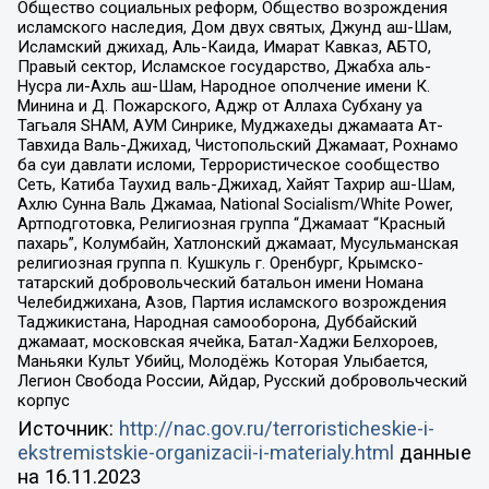
Общество социальных реформ, Общество возрождения
исламского наследия, Дом двух святых, Джунд аш-Шам,
Исламский джихад, Аль-Каида, Имарат Кавказ, АБТО,
Правый сектор, Исламское государство, Джабха аль-
Нусра ли-Ахль аш-Шам, Народное ополчение имени К.
Минина и Д. Пожарского, Аджр от Аллаха Субхану уа
Тагьаля SHAM, АУМ Синрике, Муджахеды джамаата Ат-
Тавхида Валь-Джихад, Чистопольский Джамаат, Рохнамо
ба суи давлати исломи, Террористическое сообщество
Сеть, Катиба Таухид валь-Джихад, Хайят Тахрир аш-Шам,
Ахлю Сунна Валь Джамаа, National Socialism/White Power,
Артподготовка, Религиозная группа “Джамаат “Красный
пахарь”, Колумбайн, Хатлонский джамаат, Мусульманская
религиозная группа п. Кушкуль г. Оренбург, Крымско-
татарский добровольческий батальон имени Номана
Челебиджихана, Азов, Партия исламского возрождения
Таджикистана, Народная самооборона, Дуббайский
джамаат, московская ячейка, Батал-Хаджи Белхороев,
Маньяки Культ Убийц, Молодёжь Которая Улыбается,
Легион Свобода России, Айдар, Русский добровольческий
корпус
Источник:
http://nac.gov.ru/terroristicheskie-i-
ekstremistskie-organizacii-i-materialy.html
данные
на
16.11.2023