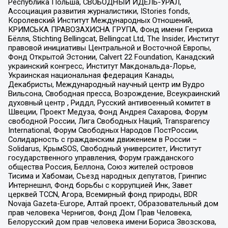
Республика Польша, СВОБОДНЫЙ ИДЕЛЬ-УРАЛ,
Ассоциация развития журналистики, IStories fonds,
Королевский Институт Международных Отношений,
КРИМСЬКА ПРАВОЗАХИСНА ГРУПА, Фонд имени Генриха
Бёлля, Stichting Bellingcat, Bellingcat Ltd, The Insider, Институт
правовой инициативы Центральной и Восточной Европы,
Фонд Открытой Эстонии, Calvert 22 Foundation, Канадский
украинский конгресс, Институт Макдональда-Лорье,
Украинская национальная федерация Канады,
Декабристы, Международный научный центр им Вудро
Вильсона, Свободная пресса, Возрождение, Всеукраинский
духовный центр , Риддл, Русский антивоенный комитет в
Швеции, Проект Медуза, Фонд Андрея Сахарова, Форум
свободной России, Лига Свободных Наций, Transparеncy
International, Форум Свободных Народов ПостРоссии,
Солидарность с гражданским движением в России –
Solidarus, КрымSOS, Свободный университет, Институт
государственного управления, Форум гражданского
общества Россия, Беллона, Союз жителей островов
Тисима и Хабомаи, Съезд народных депутатов, Гринпис
Интернешнл, Фонд борьбы с коррупцией Инк, Завет
церквей TCCN, Агора, Всемирный фонд природы, BDR
Novaja Gazeta-Europe, Алтай проект, Образовательный дом
прав человека Чернигов, Фонд Дом Прав Человека,
Белорусский дом прав человека имени Бориса Звозскова,