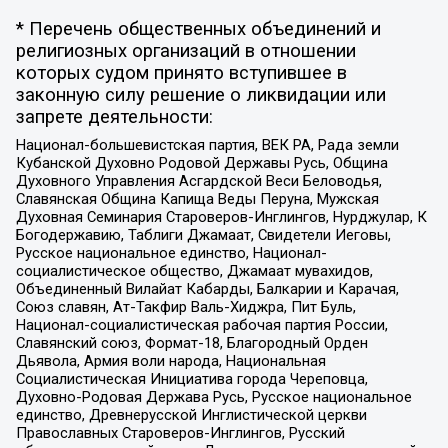
* Перечень общественных объединений и
религиозных организаций в отношении
которых судом принято вступившее в
законную силу решение о ликвидации или
запрете деятельности:
Национал-большевистская партия, ВЕК РА, Рада земли
Кубанской Духовно Родовой Державы Русь, Община
Духовного Управления Асгардской Веси Беловодья,
Славянская Община Капища Веды Перуна, Мужская
Духовная Семинария Староверов-Инглингов, Нурджулар, К
Богодержавию, Таблиги Джамаат, Свидетели Иеговы,
Русское национальное единство, Национал-
социалистическое общество, Джамаат мувахидов,
Объединенный Вилайат Кабарды, Балкарии и Карачая,
Союз славян, Ат-Такфир Валь-Хиджра, Пит Буль,
Национал-социалистическая рабочая партия России,
Славянский союз, Формат-18, Благородный Орден
Дьявола, Армия воли народа, Национальная
Социалистическая Инициатива города Череповца,
Духовно-Родовая Держава Русь, Русское национальное
единство, Древнерусской Инглистической церкви
Православных Староверов-Инглингов, Русский