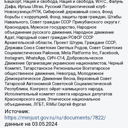
Башкорт, Нация и свобода, Нация и свобода, W.H.С., Фалунь
Дафа, Иртыш Ultras, Русский Патриотический клуб-
Новокузнецк/РПК, Сибирский державный союз, Фонд
борьбы с коррупцией, Фонд защиты прав граждан, Штабы
Навального, Совет граждан СССР Прикубанского округа г.
Краснодара, Мужское государство, Народное
объединение русского движения, Народное движение
Адат, Народный совет граждан РСФСР СССР
Архангельской области, Проект Штурм, Граждане СССР,
Держава Союз Советских Светлых Родов, Совет Советских
Социалистических Районов, Meta Platforms Inc, Facebook,
Instagram, WhatsApp, СИЧ-С14, Добровольческое
Движение Организации украинских националистов, Черный
Комитет, Татарстанское Региональное Всетатарское
общественное движение, Невоград, Молодежное
Демократическое Движение Весна, Верховный Совет
Татарской Автономной Советской Социалистической
Республики, Конгресс ойрат-калмыцкого народа,
Исполнительный комитет совета народных депутатов
Красноярского края, Этническое национальное
объединение, ЛГБТ, Я.МЫ Сергей Фургал
Источник:
https://minjust.gov.ru/ru/documents/7822/
данные на
03.05.2024