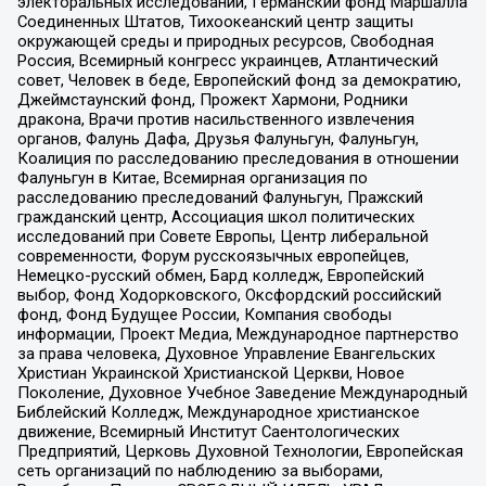
электоральных исследований, Германский фонд Маршалла
Соединенных Штатов, Тихоокеанский центр защиты
окружающей среды и природных ресурсов, Свободная
Россия, Всемирный конгресс украинцев, Атлантический
совет, Человек в беде, Европейский фонд за демократию,
Джеймстаунский фонд, Прожект Хармони, Родники
дракона, Врачи против насильственного извлечения
органов, Фалунь Дафа, Друзья Фалуньгун, Фалуньгун,
Коалиция по расследованию преследования в отношении
Фалуньгун в Китае, Всемирная организация по
расследованию преследований Фалуньгун, Пражский
гражданский центр, Ассоциация школ политических
исследований при Совете Европы, Центр либеральной
современности, Форум русскоязычных европейцев,
Немецко-русский обмен, Бард колледж, Европейский
выбор, Фонд Ходорковского, Оксфордский российский
фонд, Фонд Будущее России, Компания свободы
информации, Проект Медиа, Международное партнерство
за права человека, Духовное Управление Евангельских
Христиан Украинской Христианской Церкви, Новое
Поколение, Духовное Учебное Заведение Международный
Библейский Колледж, Международное христианское
движение, Всемирный Институт Саентологических
Предприятий, Церковь Духовной Технологии, Европейская
сеть организаций по наблюдению за выборами,