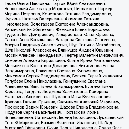
Гасан Ольга Павловна, Паутов Юрий Анатольевич,
Верховский Александр Маркович, Пислакова-Паркер
Марина Петровна, Кочеткова Татьяна Владимировна,
Чуркина Наталья Валерьевна, Акимова Татьяна
Николаевна, Золотарева Екатерина Александровна,
Рачинский Ян Збигневич, Жемкова Елена Борисовна,
Гудков Лев Дмитриевич, Илларионова Юлия Юрьевна,
Саранг Анна Васильевна, Захарова Светлана Сергеевна,
Аверин Владимир Анатольевич, Щур Татьяна Михайловна,
Щур Николай Алексеевич, Блинушов Андрей Юрьевич,
Мосин Алексей Геннадьевич, Гефтер Валентин Михайлович,
Симонов Алексей Кириллович, Флиге Ирина Анатольевна,
Мельникова Валентина Дмитриевна, Вититинова Елена
Владимировна, Баженова Светлана Куприяновна,
Максимов Сергей Владимирович, Беляев Сергей Иванович,
Голубева Елена Николаевна, Ганнушкина Светлана
Алексеевна, Закс Елена Владимировна, Буртина Елена
Юрьевна, Гендель Людмила Залмановна, Кокорина
Екатерина Алексеевна, Шуманов Илья Вячеславович,
Арапова Галина Юрьевна, Свечников Анатолий Мариевич,
Прохоров Вадим Юрьевич, Шахова Елена Владимировна,
Подузов Сергей Васильевич, Протасова Ирина
Вячеславовна, Литинский Леонид Борисович, Лукашевский
Сергей Маркович, Бахмин Вячеслав Иванович, Шабад
Анатолий Ефимович, Сухих Дарья Николаевна, Орлов Олег