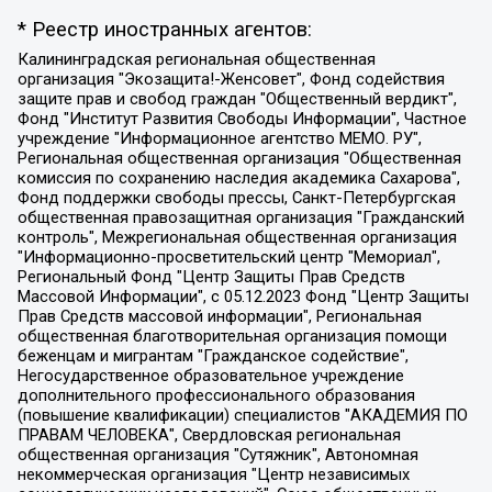
* Реестр иностранных агентов:
Калининградская региональная общественная организация "Экозащита!-Женсовет", Фонд содействия защите прав и свобод граждан "Общественный вердикт", Фонд "Институт Развития Свободы Информации", Частное учреждение "Информационное агентство МЕМО. РУ", Региональная общественная организация "Общественная комиссия по сохранению наследия академика Сахарова", Фонд поддержки свободы прессы, Санкт-Петербургская общественная правозащитная организация "Гражданский контроль", Межрегиональная общественная организация "Информационно-просветительский центр "Мемориал", Региональный Фонд "Центр Защиты Прав Средств Массовой Информации", с 05.12.2023 Фонд "Центр Защиты Прав Средств массовой информации", Региональная общественная благотворительная организация помощи беженцам и мигрантам "Гражданское содействие", Негосударственное образовательное учреждение дополнительного профессионального образования (повышение квалификации) специалистов "АКАДЕМИЯ ПО ПРАВАМ ЧЕЛОВЕКА", Свердловская региональная общественная организация "Сутяжник", Автономная некоммерческая организация "Центр независимых социологических исследований", Союз общественных объединений "Российский исследовательский центр по правам человека", Региональное общественное учреждение научно-информационный центр "МЕМОРИАЛ", Некоммерческая организация "Фонд защиты гласности", Автономная некоммерческая организация "Институт прав человека", Городская общественная организация "Екатеринбургское общество "МЕМОРИАЛ", Городская общественная организация "Рязанское историко-просветительское и правозащитное общество "Мемориал" (Рязанский Мемориал), Челябинский региональный орган общественной самодеятельности – женское общественное объединение "Женщины Евразии", Челябинский региональный орган общественной самодеятельности "Уральская правозащитная группа", Фонд содействия защите здоровья и социальной справедливости имени Андрея Рылькова, Автономная Некоммерческая Организация "Аналитический Центр Юрия Левады", Автономная некоммерческая организация социальной поддержки населения "Проект Апрель", Региональная общественная организация помощи женщинам и детям, находящимся в кризисной ситуации "Информационно-методический центр "Анна", Фонд содействия развитию массовых коммуникаций и правовому просвещению "Так-так-Так", Фонд содействия устойчивому развитию "Серебряная тайга", Свердловский региональный общественный фонд социальных проектов "Новое время", "Idel.Реалии", Кавказ.Реалии, Крым.Реалии, Телеканал Настоящее Время, Татаро-башкирская служба Радио Свобода (Azatliq Radiosi), Радио Свободная Европа/Радио Свобода (PCE/PC), "Сибирь.Реалии", "Фактограф", Благотворительный фонд помощи осужденным и их семьям, Автономная некоммерческая организация "Институт глобализации и социальных движений", Фонд "В защиту прав заключенных", Частное учреждение "Центр поддержки и содействия развитию средств массовой информации", Пензенский региональный общественный благотворительный фонд "Гражданский союз", "Север.Реалии", Некоммерческая организация Фонд "Правовая инициатива", Общество с ограниченной ответственностью "Радио Свободная Европа/Радио Свобода", Чешское информационное агентство "MEDIUM-ORIENT", Красноярская региональная общественная организация "Мы против СПИДа", Камалягин Денис Николаевич, Маркелов Сергей Евгеньевич, Пономарев Лев Александрович, Савицкая Людмила Алексеевна, Автономная некоммерческая организация "Центр по работе с проблемой насилия "НАСИЛИЮ.НЕТ", Межрегиональный профессиональный союз работников здравоохранения "Альянс врачей", Юридическое лицо, зарегистрированное в Латвийской Республике, SIA "Medusa Project" (регистрационный номер 40103797863, дата регистрации 10.06.2014), Некоммерческая организация "Фонд по борьбе с коррупцией", Автономная некоммерческая организация "Институт права и публичной политики", Баданин Роман Сергеевич, Гликин Максим Александрович, Железнова Мария Михайловна, Лукьянова Юлия Сергеевна, Маетная Елизавета Витальевна, Маняхин Петр Борисович, Чуракова Ольга Владимировна, Ярош Юлия Петровна, Юридическое лицо "The Insider SIA", зарегистрированное в Риге, Латвийская Республика (дата регистрации 26.06.2015), являющееся администратором доменного имени интернет-издания "The Insider SIA", https://theins.ru, Постернак Алексей Евгеньевич, Рубин Михаил Аркадьевич, Анин Роман Александрович, Юридическое лицо Istories fonds, зарегистрированное в Латвийской Республике (регистрационный номер 50008295751, дата регистрации 24.02.2020), Великовский Дмитрий Александрович, Долинина Ирина Николаевна, Мароховская Алеся Алексеевна, Шлейнов Роман Юрьевич, Шмагун Олеся Валентиновна, Общество с ограниченной ответственностью "Альтаир 2021", Общество с ограниченной ответственностью "Вега 2021", Общество с ограниченной ответственностью "Главный редактор 2021", Общество с ограниченной ответственностью "Ромашки монолит", Важенков Артем Валерьевич, Ивановская областная общественная организация "Центр гендерных исследований", Гурман Юрий Альбертович, Медиапроект "ОВД-Инфо", Егоров Владимир Владимирович, Жилинский Владимир Александрович, Общество с ограниченной ответственностью "ЗП", Иванова София Юрьевна, Карезина Инна Павловна, Кильтау Екатерина Викторовна, Петров Алексей Викторович, Пискунов Сергей Евгеньевич, Смирнов Сергей Сергеевич, Тихонов Михаил Сергеевич, Общество с ограниченной ответственностью "ЖУРНАЛИСТ-ИНОСТРАННЫЙ АГЕНТ", Арапова Галина Юрьевна, Вольтская Татьяна Анатольевна, Американская компания "Mason G.E.S. Anonymous Foundation" (США), являющаяся владельцем интернет-издания https://mnews.world/, Компания "Stichting Bellingcat", зарегистрированная в Нидерландах (дата регистрации 11.07.2018), Захаров Андрей Вячеславович, Клепиковская Екатерина Дмитриевна, Общество с ограниченной ответственностью "МЕМО", Перл Роман Александрович, Симонов Евгений Алексеевич, Соловьева Елена Анатольевна, Сотников Даниил Владимирович, Сурначева Елизавета Дмитриевна, Автономная некоммерческая организация по защите прав человека и информированию населения "Якутия – Наше Мнение", Общество с ограниченной ответственностью "Москоу диджитал медиа", с 26.01.2023 Общество с ограниченной ответственностью "Чайка Белые сады", Ветошкина Валерия Валерьевна, Заговора Максим Александрович, Межрегиональное общественное движение "Российская ЛГБТ - сеть", Оленичев Максим Владимирович, Павлов Иван Юрьевич, Скворцова Елена Сергеевна, Общество с ограниченной ответственностью "Как бы инагент", Кочетков Игорь Викторович, Общество с ограниченной ответственностью "Честные выборы", Еланчик Олег Александрович, Общество с ограниченной ответственностью "Нобелевский призыв", Гималова Регина Эмилевна, Григорьев Андрей Валерьевич, Григорьева Алина Александровна, Ассоциация по содействию защите прав призывников, альтернативнослужащих и военнослужащих "Правозащитная группа "Гражданин.Армия.Право", Хисамова Регина Фаритовна, Автономная некоммерческая организация по реализации социально-правовых программ "Лилит", Дальневосточное общественное движение "Маяк", Санкт-Петербургская ЛГБТ-инициативная группа "Выход", Инициативная группа ЛГБТ+ "Реверс", Алексеев Андрей Викторович, Бекбулатова Таисия Львовна, Беляев Иван Михайлович, Владыкина Елена Сергеевна, Гельман Марат Александрович, Никульшина Вероника Юрьевна, Толоконникова Надежда Андреевна, Шендерович Виктор Анатольевич, Общество с ограниченной ответственностью "Данное сообщение", Общество с ограниченной ответственностью Издательский дом "Новая глава", Айнбиндер Александра Александровна, Московский комьюнити-центр для ЛГБТ+инициатив, Благотворительный фонд развития филантропии, Deutsche Welle (Германия, Kurt-Schumacher-Strasse 3, 53113 Bonn), Борзунова Мария Михайловна, Воробьев Виктор Викторович, Голубева Анна Львовна, Константинова Алла Михайловна, Малкова Ирина Владимировна, Мурадов Мурад Абдулгалимович, Осетинская Елизавета Николаевна, Понасенков Евгений Николаевич, Ганапольский Матвей Юрьевич, Киселев Евгений Алексеевич, Борухович Ирина Григорьевна, Дремин Иван Тимофеевич, Дубровский Дмитрий Викторович, Красноярская региональная общественная организация поддержки и развития альтернативных образовательных технологий и межкультурных коммуникаций "ИНТЕРРА", Маяковская Екатерина Алексеевна, Фейгин Марк Захарович, Филимонов Андрей Викторович, Дзугкоева Регина Николаевна, Доброхотов Роман Александрович, Дудь Юрий Александрович, Елкин Сергей Владимирович, Кругликов Кирилл Игоревич, Сабунаева Мария Леонидовна, Семенов Алексей Владимирович, Шаинян Карен Багратович, Шульман Екатерина Михайловна, Асафьев Артур Валерьевич, Вахштайн Виктор Семенович, Венедиктов Алексей Алексеевич, Лушникова Екатерина Евгеньевна, Волков Леонид Михайлович, Невзоров Александр Глебович, Пархоменко Сергей Борисович, Сироткин Ярослав Николаевич, Кара-Мурза Владимир Владимирович, Баранова Наталья Владимировна, Гозман Леонид Яковлевич, Кагарлицкий Борис Юльевич, Климарев Михаил Валерьевич, Милов Владимир Станиславович, Автономная некоммерческая организация Краснодарский центр современного искусства "Типография", Моргенштерн Алишер Тагирович, Соболь Любовь Эдуардовна, Общество с ограниченной ответственностью "ЛИЗА НОРМ", Каспаров Гарри Кимович, Ходорковский Михаил Борисович, Общество с ограниченной ответственностью "Апрельские тезисы", Данилович Ирина Брониславовна, Кашин Олег Владимирович, Петров Николай Владимирович, Пивоваров Алексей Владимирович, Соколов Михаил Владимирович, Цветкова Юлия Владимировна, Чичваркин Евгений Александрович, Комитет против пыток/Команда против пыток, Общество с ограниченной ответственностью "Первый научный", Общество с ограниченной ответственностью "Вертолет и ко", Белоцерковская Вероника Борисовна, Кац Максим Евгеньевич, Лазарева Татьяна Юрьевна, Шаведдинов Руслан Табризович, Яшин Илья Валерьевич, Общество с ограниченной ответственностью "Иноагент ААВ", Алешковский Дмитрий Петрович, Альбац Евгения Марковна, Быков Дмитрий Львович, Галямина Юлия Евгеньевна, Лойко Сергей Леонидович, Мартынов Кирилл Константинович, Медведев Сергей Александрович, Крашенинников Федор Геннадиевич, Гордеева Катерина Вл