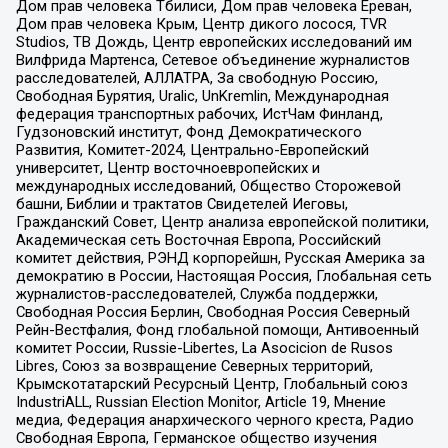
Дом прав человека Тбилиси, Дом прав человека Ереван,
Дом прав человека Крым, Центр дикого лосося, TVR
Studios, ТВ Дождь, Центр европейских исследований им
Вилфрида Мартенса, Сетевое объединение журналистов
расследователей, АЛЛАТРА, За свободную Россию,
Свободная Бурятия, Uralic, UnKremlin, Международная
федерация транспортных рабочих, ИстЧам Финланд,
Гудзоновский институт, Фонд Демократического
Развития, Комитет-2024, Центрально-Европейский
университет, Центр восточноевропейских и
международных исследований, Общество Сторожевой
башни, Библии и трактатов Свидетелей Иеговы,
Гражданский Совет, Центр анализа европейской политики,
Академическая сеть Восточная Европа, Российский
комитет действия, РЭНД корпорейшн, Русская Америка за
демократию в России, Настоящая Россия, Глобальная сеть
журналистов-расследователей, Служба поддержки,
Свободная Россия Берлин, Свободная Россия Северный
Рейн-Вестфалия, Фонд глобальной помощи, Антивоенный
комитет России, Russie-Libertes, La Asocicion de Rusos
Libres, Союз за возвращение Северных территорий,
Крымскотатарский Ресурсный Центр, Глобальный союз
IndustriALL, Russian Election Monitor, Article 19, Мнение
медиа, Федерация анархического черного креста, Радио
Свободная Европа, Германское общество изучения