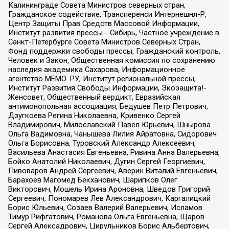
Калининграде Совета Министров северных стран,
Гражданское содействие, Трансперенси Интернешнл-Р,
Центр Защиты Прав Средств Массовой Информации,
Институт развития прессы - Сибирь, Частное учреждение в
Санкт-Петербурге Совета Министров Северных Стран,
Фонд поддержки свободы прессы, Гражданский контроль,
Человек и Закон, Общественная комиссия по сохранению
наследия академика Сахарова, Информационное
агентство МЕМО. РУ, Институт региональной прессы,
Институт Развития Свободы Информации, Экозащита!-
Женсовет, Общественный вердикт, Евразийская
антимонопольная ассоциация, Бедушев Петр Петрович,
Дзугкоева Регина Николаевна, Кривенко Сергей
Владимирович, Милославский Павел Юрьевич, Шнырова
Ольга Вадимовна, Чанышева Лилия Айратовна, Сидорович
Ольга Борисовна, Туровский Александр Алексеевич,
Васильева Анастасия Евгеньевна, Ривина Анна Валерьевна,
Бойко Анатолий Николаевич, Дугин Сергей Георгиевич,
Пивоваров Андрей Сергеевич, Аверин Виталий Евгеньевич,
Барахоев Магомед Бекханович, Шарипков Олег
Викторович, Мошель Ирина Ароновна, Шведов Григорий
Сергеевич, Пономарев Лев Александрович, Каргалицкий
Борис Юльевич, Созаев Валерий Валерьевич, Исламов
Тимур Рифгатович, Романова Ольга Евгеньевна, Щаров
Сергей Алексадрович, Цирульников Борис Альбертович,